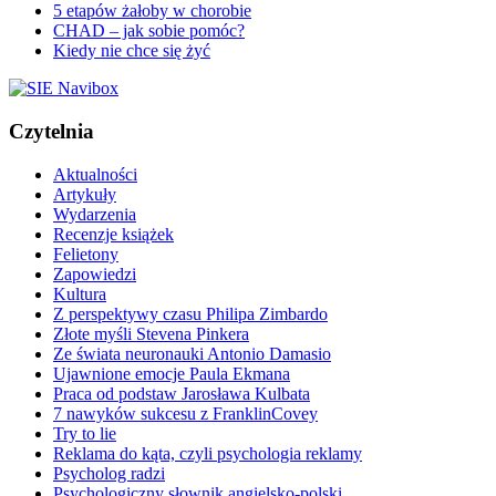
5 etapów żałoby w chorobie
CHAD – jak sobie pomóc?
Kiedy nie chce się żyć
Czytelnia
Aktualności
Artykuły
Wydarzenia
Recenzje książek
Felietony
Zapowiedzi
Kultura
Z perspektywy czasu Philipa Zimbardo
Złote myśli Stevena Pinkera
Ze świata neuronauki Antonio Damasio
Ujawnione emocje Paula Ekmana
Praca od podstaw Jarosława Kulbata
7 nawyków sukcesu z FranklinCovey
Try to lie
Reklama do kąta, czyli psychologia reklamy
Psycholog radzi
Psychologiczny słownik angielsko-polski