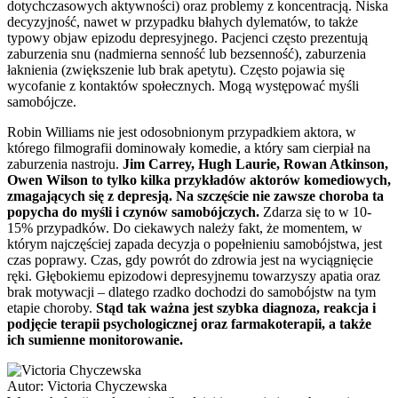
dotychczasowych aktywności) oraz problemy z koncentracją. Niska
decyzyjność, nawet w przypadku błahych dylematów, to także
typowy objaw epizodu depresyjnego. Pacjenci często prezentują
zaburzenia snu (nadmierna senność lub bezsenność), zaburzenia
łaknienia (zwiększenie lub brak apetytu). Często pojawia się
wycofanie z kontaktów społecznych. Mogą występować myśli
samobójcze.
Robin Williams nie jest odosobnionym przypadkiem aktora, w
którego filmografii dominowały komedie, a który sam cierpiał na
zaburzenia nastroju.
Jim Carrey, Hugh Laurie, Rowan Atkinson,
Owen Wilson to tylko kilka przykładów aktorów komediowych,
zmagających się z depresją. Na szczęście nie zawsze choroba ta
popycha do myśli i czynów samobójczych.
Zdarza się to w 10-
15% przypadków. Do ciekawych należy fakt, że momentem, w
którym najczęściej zapada decyzja o popełnieniu samobójstwa, jest
czas poprawy. Czas, gdy powrót do zdrowia jest na wyciągnięcie
ręki. Głębokiemu epizodowi depresyjnemu towarzyszy apatia oraz
brak motywacji – dlatego rzadko dochodzi do samobójstw na tym
etapie choroby.
Stąd tak ważna jest szybka diagnoza, reakcja i
podjęcie terapii psychologicznej oraz farmakoterapii, a także
ich sumienne monitorowanie.
Autor:
Victoria Chyczewska