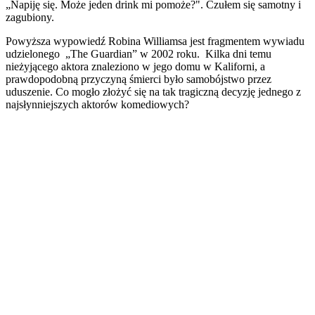
„Napiję się. Może jeden drink mi pomoże?". Czułem się samotny i
zagubiony.
Powyższa wypowiedź Robina Williamsa jest fragmentem wywiadu
udzielonego „The Guardian” w 2002 roku. Kilka dni temu
nieżyjącego aktora znaleziono w jego domu w Kaliforni, a
prawdopodobną przyczyną śmierci było samobójstwo przez
uduszenie. Co mogło złożyć się na tak tragiczną decyzję jednego z
najsłynniejszych aktorów komediowych?