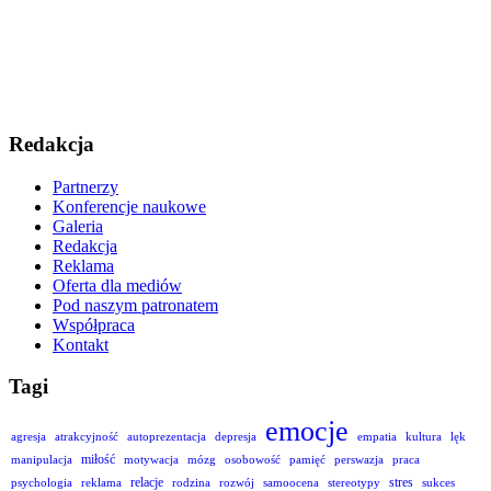
Redakcja
Partnerzy
Konferencje naukowe
Galeria
Redakcja
Reklama
Oferta dla mediów
Pod naszym patronatem
Współpraca
Kontakt
Tagi
emocje
agresja
atrakcyjność
autoprezentacja
depresja
empatia
kultura
lęk
miłość
manipulacja
motywacja
mózg
osobowość
pamięć
perswazja
praca
relacje
stres
psychologia
reklama
rodzina
rozwój
samoocena
stereotypy
sukces