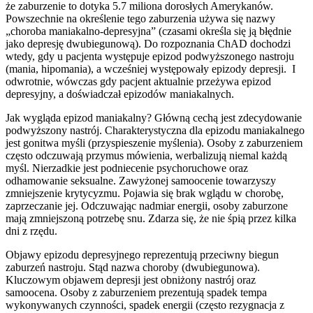
że zaburzenie to dotyka 5.7 miliona dorosłych Amerykanów.
Powszechnie na określenie tego zaburzenia używa się nazwy
„choroba maniakalno-depresyjna” (czasami określa się ją błędnie
jako depresję dwubiegunową). Do rozpoznania ChAD dochodzi
wtedy, gdy u pacjenta występuje epizod podwyższonego nastroju
(mania, hipomania), a wcześniej występowały epizody depresji. I
odwrotnie, wówczas gdy pacjent aktualnie przeżywa epizod
depresyjny, a doświadczał epizodów maniakalnych.
Jak wygląda epizod maniakalny? Główną cechą jest zdecydowanie
podwyższony nastrój. Charakterystyczna dla epizodu maniakalnego
jest gonitwa myśli (przyspieszenie myślenia). Osoby z zaburzeniem
często odczuwają przymus mówienia, werbalizują niemal każdą
myśl. Nierzadkie jest podniecenie psychoruchowe oraz
odhamowanie seksualne. Zawyżonej samoocenie towarzyszy
zmniejszenie krytycyzmu. Pojawia się brak wglądu w chorobę,
zaprzeczanie jej. Odczuwając nadmiar energii, osoby zaburzone
mają zmniejszoną potrzebę snu. Zdarza się, że nie śpią przez kilka
dni z rzędu.
Objawy epizodu depresyjnego reprezentują przeciwny biegun
zaburzeń nastroju. Stąd nazwa choroby (dwubiegunowa).
Kluczowym objawem depresji jest obniżony nastrój oraz
samoocena. Osoby z zaburzeniem prezentują spadek tempa
wykonywanych czynności, spadek energii (często rezygnacja z