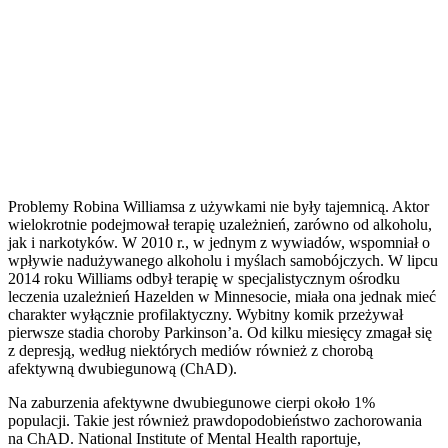
Problemy Robina Williamsa z używkami nie były tajemnicą. Aktor
wielokrotnie podejmował terapię uzależnień, zarówno od alkoholu,
jak i narkotyków. W 2010 r., w jednym z wywiadów, wspomniał o
wpływie nadużywanego alkoholu i myślach samobójczych. W lipcu
2014 roku Williams odbył terapię w specjalistycznym ośrodku
leczenia uzależnień Hazelden w Minnesocie, miała ona jednak mieć
charakter wyłącznie profilaktyczny. Wybitny komik przeżywał
pierwsze stadia choroby Parkinson’a. Od kilku miesięcy zmagał się
z depresją, według niektórych mediów również z chorobą
afektywną dwubiegunową (ChAD).
Na zaburzenia afektywne dwubiegunowe cierpi około 1%
populacji. Takie jest również prawdopodobieństwo zachorowania
na ChAD. National Institute of Mental Health raportuje,