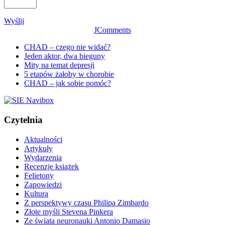
Wyślij
JComments
CHAD – czego nie widać?
Jeden aktor, dwa bieguny
Mity na temat depresji
5 etapów żałoby w chorobie
CHAD – jak sobie pomóc?
Czytelnia
Aktualności
Artykuły
Wydarzenia
Recenzje książek
Felietony
Zapowiedzi
Kultura
Z perspektywy czasu Philipa Zimbardo
Złote myśli Stevena Pinkera
Ze świata neuronauki Antonio Damasio