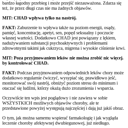
bardzo łagodny przebieg i może przejść niezauważona. Zdarza się
też, że przez długi czas nie ma żadnych objawów.
MIT: CHAD wpływa tylko na nastrój.
FAKT:
Zaburzenie to wpływa także na poziom energii, osądy,
pamięć, koncentrację, apetyt, sen, popęd seksualny i poczucie
własnej wartości. Dodatkowo CHAD jest powiązany z lękiem,
nadużywaniem substancji psychoaktywnych i problemami
zdrowotnymi takimi jak cukrzyca, migrena i wysokie ciśnienie krwi.
MIT: Poza przyjmowaniem leków nie można zrobić nic więcej.
by kontrolować CHAD.
FAKT:
Podczas przyjmowaniem odpowiednich leków chory może
dodatkowo regularnie ćwiczyć, wysypiać się, prawidłowo jeść,
monitorować swój nastrój, obniżyć poziom stresu do minimum i
otaczać się ludźmi, którzy okażą dużo zrozumienia i wsparcia.
Oczywiście ten wpis jest poglądowy i nie zawiera w sobie
WSZYSTKICH możliwych objawów choroby, ale te
przedstawione powyżej występują najczęściej i dają już jakiś obraz.
O tym, jak można samemu wspierać farmakologię i jak wygląda
leczenie choroby afektywnej dwubiegunowej, już niedługo.