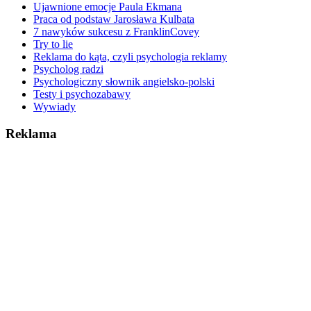
Ujawnione emocje Paula Ekmana
Praca od podstaw Jarosława Kulbata
7 nawyków sukcesu z FranklinCovey
Try to lie
Reklama do kąta, czyli psychologia reklamy
Psycholog radzi
Psychologiczny słownik angielsko-polski
Testy i psychozabawy
Wywiady
Reklama