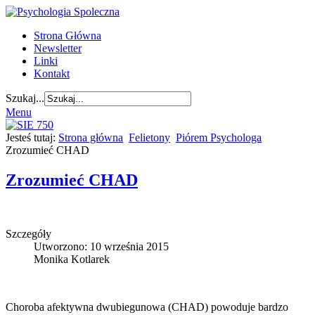
Strona Główna
Newsletter
Linki
Kontakt
Szukaj...
Menu
Jesteś tutaj:
Strona główna
Felietony
Piórem Psychologa
Zrozumieć CHAD
Zrozumieć CHAD
Szczegóły
Utworzono: 10 września 2015
Monika Kotlarek
Choroba afektywna dwubiegunowa (CHAD) powoduje bardzo