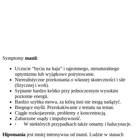
Symptomy
manii
:
Uczucie “bycia na haju” i ogromnego, nienaturalnego
optymizmu lub wyjątkowe poirytowanie.
Nierealistyczne przekonania o własnej skuteczności i sile
(fizycznej i woli).
Sypianie bardzo krótko przy jednoczesnym wysokim
poziomie energii.
Bardzo szybka mowa, za którą inni nie mogą nadążyć.
Biegnące myśli. Przeskakiwanie z tematu na temat.
Ciągłe rozkojarzenie, problemy z koncentracją.
Zaburzone osądy i impulsywność.
·
W niektórych przypadkach także omamy i halucynacje.
Hipomania
jest mniej intensywna od manii. Ludzie w stanach