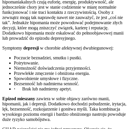
hipomaniakalnych czują euforię, energię, produktywność, ale
jednocześnie chory jest w stanie codziennie w miarę normalnie
funkcjonować i nie traci kontaktu z rzeczywistością. Osoby z
zewnątrz mogą tak naprawdę nawet nie zauważyć, że jest „coś nie
tak”. Jednakże hipomania może powodować podejmowanie złych
decyzji, które mogą zniszczyć związek, karierę i reputację.
Dodatkowo hipomania może eskalować do pełnoobjawowej manii
lub prowadzić do epizodu depresyjnego.
Symptomy
depresji
w chorobie afektywnej dwubiegunowej:
Poczucie beznadziei, smutku i pustki.
Poirytowanie.
Niemożność doświadczenia przyjemności.
Przewlekłe zmęczenie i obniżona energia.
Spowolnienie umysłowe i fizyczne.
Bezsenność lub nadmierna senność.
·
Brak lub nadmierny apetyt.
Epizod mieszany
zawiera w sobie objawy zarówno manii,
hipomanii, jak i depresji. Dodatkowo dochodzi pobudzenie, irytacja,
lęk, bezsenność, rozkojarzenie i gonitwa myśli. Taka kombinacja
wysokiego poziomu energii i bardzo obniżonego nastroju powoduje
duże ryzyko samobójstwa.