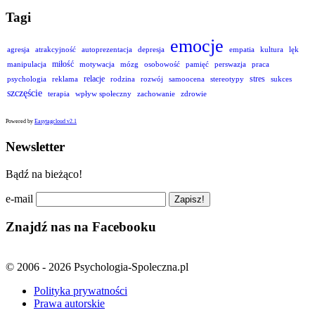
Tagi
emocje
agresja
atrakcyjność
autoprezentacja
depresja
empatia
kultura
lęk
miłość
manipulacja
motywacja
mózg
osobowość
pamięć
perswazja
praca
relacje
stres
psychologia
reklama
rodzina
rozwój
samoocena
stereotypy
sukces
szczęście
terapia
wpływ społeczny
zachowanie
zdrowie
Powered by
Easytagcloud v2.1
Newsletter
Bądź na bieżąco!
e-mail
Znajdź nas na Facebooku
© 2006 - 2026 Psychologia-Spoleczna.pl
Polityka prywatności
Prawa autorskie