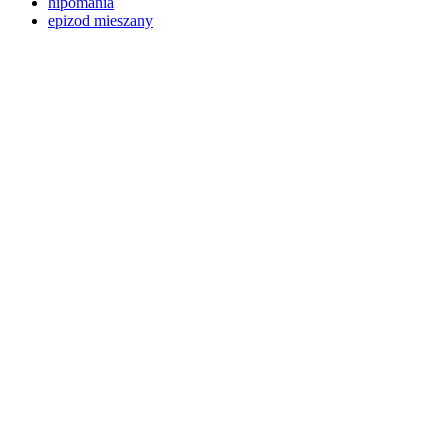
hipomania
epizod mieszany