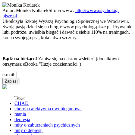
Autor:
Monika Kotlarek
Strona www:
http://www.psycholog-
pisze.pl
Ukończyła Szkołę Wyższą Psychologii Społecznej we Wrocławiu.
Swoją pasją dzieli się na blogu: www.psycholog-pisze.pl. Prywatnie
lubi podróże, uwielbia biegać i dawać z siebie 110% na treningach,
kocha swojego psa, kota i dwa szczury.
Bądź na bieżąco!
Zapisz się na nasz newsletter! (dodatkowo
otrzymasz eBooka "Iluzje codzienności")
e-mail:
Tags:
CHAD
choroba afektywna dwubiegunowa
mania
depresja
mity o zaburzeniach psychicznych
mity o depresji