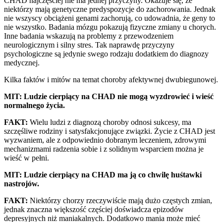
CHAD najczęściej nie ma jednej przyczyny. Okazuje się, że
niektórzy mają genetyczne predyspozycje do zachorowania. Jednak
nie wszyscy obciążeni genami zachorują, co udowadnia, że geny to
nie wszystko. Badania mózgu pokazują fizyczne zmiany u chorych.
Inne badania wskazują na problemy z przewodzeniem
neurologicznym i silny stres. Tak naprawdę przyczyny
psychologiczne są jedynie swego rodzaju dodatkiem do diagnozy
medycznej.
Kilka faktów i mitów na temat choroby afektywnej dwubiegunowej.
MIT:
Ludzie cierpiący na CHAD nie mogą wyzdrowieć i wieść
normalnego życia.
FAKT:
Wielu ludzi z diagnozą choroby odnosi sukcesy, ma
szczęśliwe rodziny i satysfakcjonujące związki. Życie z CHAD jest
wyzwaniem, ale z odpowiednio dobranym leczeniem, zdrowymi
mechanizmami radzenia sobie i z solidnym wsparciem można je
wieść w pełni.
MIT: Ludzie cierpiący na CHAD ma ją co chwilę huśtawki
nastrojów.
FAKT:
Niektórzy chorzy rzeczywiście mają dużo częstych zmian,
jednak znaczna większość częściej doświadcza epizodów
depresyjnych niż maniakalnych. Dodatkowo mania może mieć