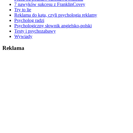
7 nawyków sukcesu z FranklinCovey
Try to lie
Reklama do kąta, czyli psychologia reklamy
Psycholog radzi
Psychologiczny słownik angielsko-polski
Testy i psychozabawy
Wywiady
Reklama