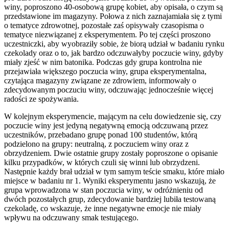
winy, poproszono 40-osobową grupę kobiet, aby opisała, o czym są
przedstawione im magazyny. Połowa z nich zaznajamiała się z tymi
o tematyce zdrowotnej, pozostałe zaś opisywały czasopisma o
tematyce niezwiązanej z eksperymentem. Po tej części proszono
uczestniczki, aby wyobraziły sobie, że biorą udział w badaniu rynku
czekolady oraz o to, jak bardzo odczuwałyby poczucie winy, gdyby
miały zjeść w nim batonika. Podczas gdy grupa kontrolna nie
przejawiała większego poczucia winy, grupa eksperymentalna,
czytająca magazyny związane ze zdrowiem, informowały o
zdecydowanym poczuciu winy, odczuwając jednocześnie więcej
radości ze spożywania.
W kolejnym eksperymencie, mającym na celu dowiedzenie się, czy
poczucie winy jest jedyną negatywną emocją odczuwaną przez
uczestników, przebadano grupę ponad 100 studentów, którą
podzielono na grupy: neutralną, z poczuciem winy oraz z
obrzydzeniem. Dwie ostatnie grupy zostały poproszone o opisanie
kilku przypadków, w których czuli się winni lub obrzydzeni.
Następnie każdy brał udział w tym samym teście smaku, które miało
miejsce w badaniu nr 1. Wyniki eksperymentu jasno wskazują, że
grupa wprowadzona w stan poczucia winy, w odróżnieniu od
dwóch pozostałych grup, zdecydowanie bardziej lubiła testowaną
czekoladę, co wskazuje, że inne negatywne emocje nie miały
wpływu na odczuwany smak testującego.