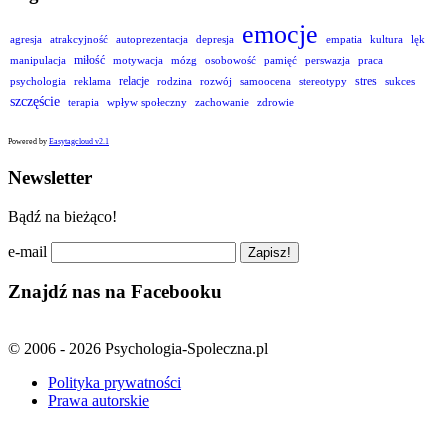
emocje
agresja
atrakcyjność
autoprezentacja
depresja
empatia
kultura
lęk
miłość
manipulacja
motywacja
mózg
osobowość
pamięć
perswazja
praca
relacje
stres
psychologia
reklama
rodzina
rozwój
samoocena
stereotypy
sukces
szczęście
terapia
wpływ społeczny
zachowanie
zdrowie
Powered by
Easytagcloud v2.1
Newsletter
Bądź na bieżąco!
e-mail
Znajdź nas na Facebooku
© 2006 - 2026 Psychologia-Spoleczna.pl
Polityka prywatności
Prawa autorskie