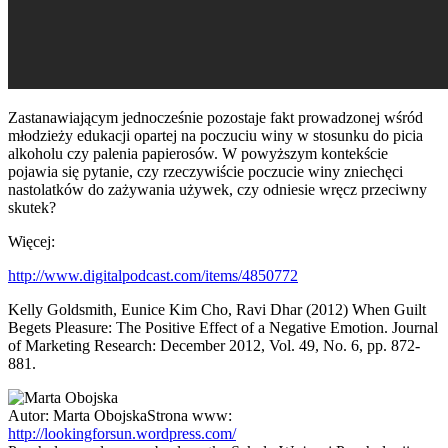
Zastanawiającym jednocześnie pozostaje fakt prowadzonej wśród
młodzieży edukacji opartej na poczuciu winy w stosunku do picia
alkoholu czy palenia papierosów. W powyższym kontekście
pojawia się pytanie, czy rzeczywiście poczucie winy zniechęci
nastolatków do zażywania używek, czy odniesie wręcz przeciwny
skutek?
Więcej:
http://www.digitalpodcast.com/items/4850772
Kelly Goldsmith, Eunice Kim Cho, Ravi Dhar (2012) When Guilt
Begets Pleasure: The Positive Effect of a Negative Emotion. Journal
of Marketing Research: December 2012, Vol. 49, No. 6, pp. 872-
881.
Autor:
Marta Obojska
Strona www:
http://lookingforsun.wordpress.com/