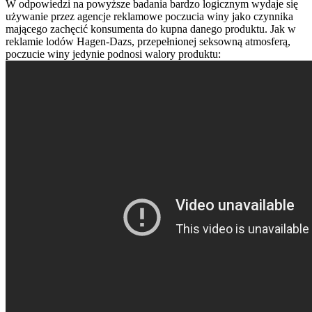
W odpowiedzi na powyższe badania bardzo logicznym wydaje się
używanie przez agencje reklamowe poczucia winy jako czynnika
mającego zachęcić konsumenta do kupna danego produktu. Jak w
reklamie lodów Hagen-Dazs, przepełnionej seksowną atmosferą,
poczucie winy jedynie podnosi walory produktu: