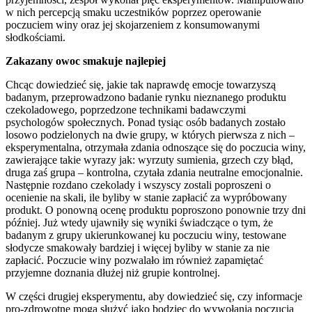
w nich percepcją smaku uczestników poprzez operowanie
poczuciem winy oraz jej skojarzeniem z konsumowanymi
słodkościami.
Zakazany owoc smakuje najlepiej
Chcąc dowiedzieć się, jakie tak naprawdę emocje towarzyszą
badanym, przeprowadzono badanie rynku nieznanego produktu
czekoladowego, poprzedzone technikami badawczymi
psychologów społecznych. Ponad tysiąc osób badanych zostało
losowo podzielonych na dwie grupy, w których pierwsza z nich –
eksperymentalna, otrzymała zdania odnoszące się do poczucia winy,
zawierające takie wyrazy jak: wyrzuty sumienia, grzech czy błąd,
druga zaś grupa – kontrolna, czytała zdania neutralne emocjonalnie.
Następnie rozdano czekolady i wszyscy zostali poproszeni o
ocenienie na skali, ile byliby w stanie zapłacić za wypróbowany
produkt. O ponowną ocenę produktu poproszono ponownie trzy dni
później. Już wtedy ujawniły się wyniki świadczące o tym, że
badanym z grupy ukierunkowanej ku poczuciu winy, testowane
słodycze smakowały bardziej i więcej byliby w stanie za nie
zapłacić. Poczucie winy pozwalało im również zapamiętać
przyjemne doznania dłużej niż grupie kontrolnej.
W części drugiej eksperymentu, aby dowiedzieć się, czy informacje
pro-zdrowotne mogą służyć jako bodziec do wywołania poczucia