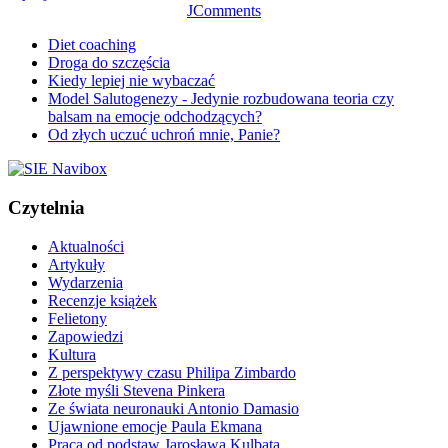
JComments
Diet coaching
Droga do szczęścia
Kiedy lepiej nie wybaczać
Model Salutogenezy - Jedynie rozbudowana teoria czy
balsam na emocje odchodzących?
Od złych uczuć uchroń mnie, Panie?
Czytelnia
Aktualności
Artykuły
Wydarzenia
Recenzje książek
Felietony
Zapowiedzi
Kultura
Z perspektywy czasu Philipa Zimbardo
Złote myśli Stevena Pinkera
Ze świata neuronauki Antonio Damasio
Ujawnione emocje Paula Ekmana
Praca od podstaw Jarosława Kulbata