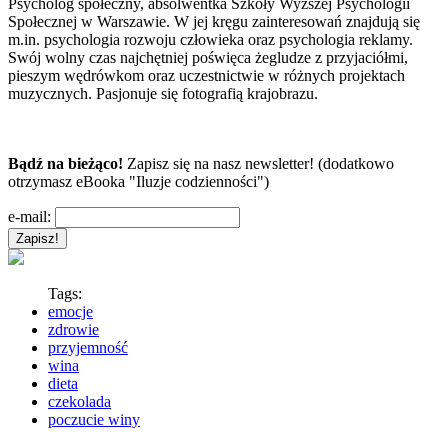
Psycholog społeczny, absolwentka Szkoły Wyższej Psychologii
Społecznej w Warszawie. W jej kręgu zainteresowań znajdują się
m.in. psychologia rozwoju człowieka oraz psychologia reklamy.
Swój wolny czas najchętniej poświęca żegludze z przyjaciółmi,
pieszym wędrówkom oraz uczestnictwie w różnych projektach
muzycznych. Pasjonuje się fotografią krajobrazu.
Bądź na bieżąco!
Zapisz się na nasz newsletter! (dodatkowo
otrzymasz eBooka "Iluzje codzienności")
e-mail:
Tags:
emocje
zdrowie
przyjemność
wina
dieta
czekolada
poczucie winy