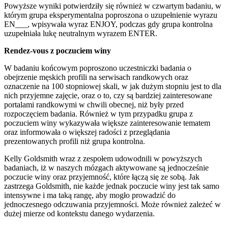
Powyższe wyniki potwierdziły się również w czwartym badaniu, w
którym grupa eksperymentalna poproszona o uzupełnienie wyrazu
EN___, wpisywała wyraz ENJOY, podczas gdy grupa kontrolna
uzupełniała lukę neutralnym wyrazem ENTER.
Rendez-vous z poczuciem winy
W badaniu końcowym poproszono uczestniczki badania o
obejrzenie męskich profili na serwisach randkowych oraz
oznaczenie na 100 stopniowej skali, w jak dużym stopniu jest to dla
nich przyjemne zajęcie, oraz o to, czy są bardziej zainteresowane
portalami randkowymi w chwili obecnej, niż były przed
rozpoczęciem badania. Również w tym przypadku grupa z
poczuciem winy wykazywała większe zainteresowanie tematem
oraz informowała o większej radości z przeglądania
prezentowanych profili niż grupa kontrolna.
Kelly Goldsmith wraz z zespołem udowodnili w powyższych
badaniach, iż w naszych mózgach aktywowane są jednocześnie
poczucie winy oraz przyjemność, które łączą się ze sobą. Jak
zastrzega Goldsmith, nie każde jednak poczucie winy jest tak samo
intensywne i ma taką rangę, aby mogło prowadzić do
jednoczesnego odczuwania przyjemności. Może również zależeć w
dużej mierze od kontekstu danego wydarzenia.