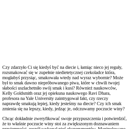
Czy zdarzyło Ci się kiedyś być na diecie i, łamiąc nieco jej reguły,
rozsmakować się w zupełnie niedietetycznej czekoladce która,
mogłabyś przysiąc, smakowała wtedy nad wyraz wybornie? Może
był to smak dawno niepróbowanego piwa, które w chwili twojej
słabości uszlachetniło swój smak i kusi? Również naukowców,
Kelly Goldsmith oraz jej opiekuna naukowego Ravi Dhara,
profesora na Yale University zaintrygował fakt, czy rzeczy
naprawdę smakują lepiej, kiedy jesteśmy na diecie? Czy ich smak
zmienia się na lepszy, kiedy, jedząc je, odczuwamy poczucie winy?
Chcąc dokładnie zweryfikować swoje przypuszczenia i potwierdzić,
że to właśnie poczucie winy stoi za zwiększonym doznawaniem
przyjemności, zespół wykonał pięć eksperymentów. Manipulowano