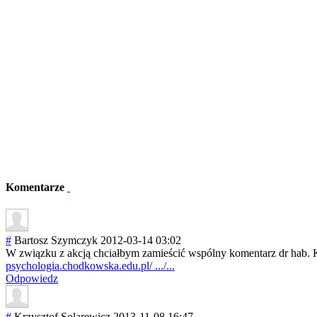
Komentarze
#
Bartosz Szymczyk
2012-03-14 03:02
W związku z akcją chciałbym zamieścić wspólny komentarz dr hab. 
psychologia.chodkowska.edu.pl/ .../...
Odpowiedz
#
Krzysztof Solarewicz
2013-11-08 16:47