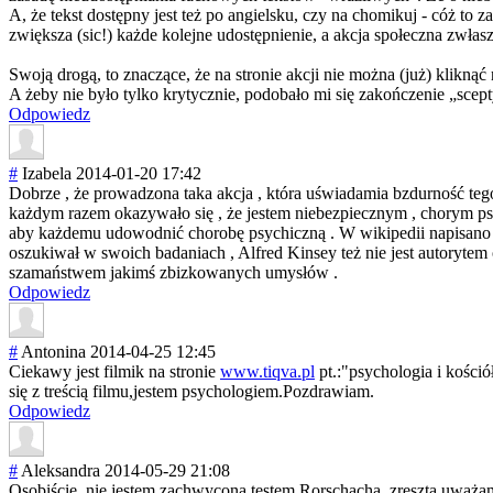
A, że tekst dostępny jest też po angielsku, czy na chomikuj - cóż to z
zwiększa (sic!) każde kolejne udostępnienie, a akcja społeczna zwłas
Swoją drogą, to znaczące, że na stronie akcji nie można (już) klikną
A żeby nie było tylko krytycznie, podobało mi się zakończenie „scept
Odpowiedz
#
Izabela
2014-01-20 17:42
Dobrze , że prowadzona taka akcja , która uświadamia bzdurność teg
każdym razem okazywało się , że jestem niebezpiecznym , chorym p
aby każdemu udowodnić chorobę psychiczną . W wikipedii napisano ,
oszukiwał w swoich badaniach , Alfred Kinsey też nie jest autorytem 
szamaństwem jakimś zbizkowanych umysłów .
Odpowiedz
#
Antonina
2014-04-25 12:45
Ciekawy jest filmik na stronie
www.tiqva.pl
pt.:"psychologi
a i kości
się z treścią filmu,jestem psychologiem.Po
zdrawiam.
Odpowiedz
#
Aleksandra
2014-05-29 21:08
Osobiście, nie jestem zachwycona testem Rorschacha, zresztą uważam