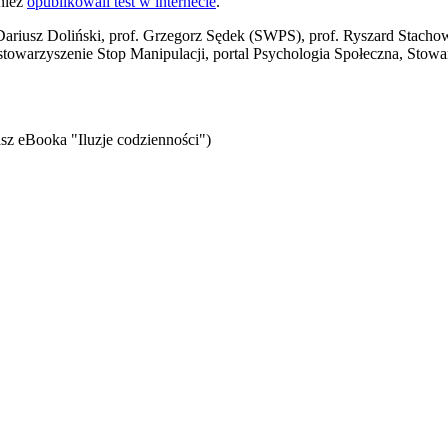
nież
opublikowali test w internecie
.
f. Dariusz Doliński, prof. Grzegorz Sędek (SWPS), prof. Ryszard Stac
, stowarzyszenie Stop Manipulacji, portal Psychologia Społeczna, Stow
sz eBooka "Iluzje codzienności")