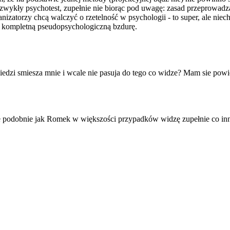
 zwykły psychotest, zupełnie nie biorąc pod uwagę: zasad przeprowadzani
izatorzy chcą walczyć o rzetelność w psychologii - to super, ale niech 
ić kompletną pseudopsycholog
iczną bzdurę.
edzi smiesza mnie i wcale nie pasuja do tego co widze? Mam sie powi
le podobnie jak Romek w większości przypadków widzę zupełnie co inn