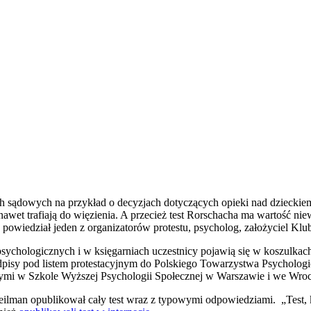
ach sądowych na przykład o decyzjach dotyczących opieki nad dzieckie
nawet trafiają do więzienia. A przecież test Rorschacha ma wartość ni
, powiedział jeden z organizatorów protestu, psycholog, założyciel K
sychologicznych i w księgarniach uczestnicy pojawią się w koszulkac
odpisy pod listem protestacyjnym do Polskiego Towarzystwa Psychologi
innymi w Szkole Wyższej Psychologii Społecznej w Warszawie i we Wr
eilman opublikował cały test wraz z typowymi odpowiedziami. „Test, 