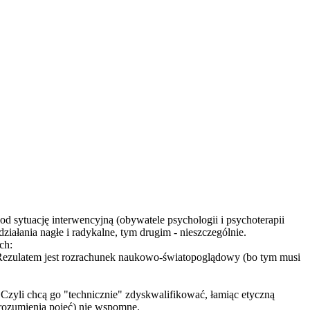
d sytuację interwencyjną (obywatele psychologii i psychoterapii
iałania nagłe i radykalne, tym drugim - nieszczególnie.
ch:
. Rezulatem jest rozrachunek naukowo-światop
oglądowy (bo tym musi
. Czyli chcą go "technicznie" zdyskwalifikowa
ć, łamiąc etyczną
 rozumienia pojęć) nie wspomnę.