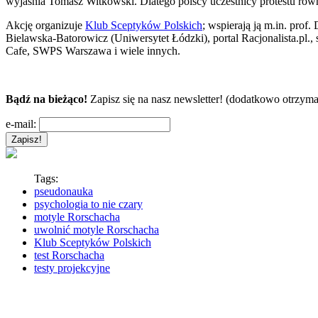
wyjaśnia Tomasz Witkowski. Dlatego polscy uczestnicy protestu rów
Akcję organizuje
Klub Sceptyków Polskich
; wspierają ją m.in. pro
Bielawska-Batorowicz (Uniwersytet Łódzki), portal Racjonalista.pl.
Cafe, SWPS Warszawa i wiele innych.
Bądź na bieżąco!
Zapisz się na nasz newsletter! (dodatkowo otrzyma
e-mail:
Tags:
pseudonauka
psychologia to nie czary
motyle Rorschacha
uwolnić motyle Rorschacha
Klub Sceptyków Polskich
test Rorschacha
testy projekcyjne