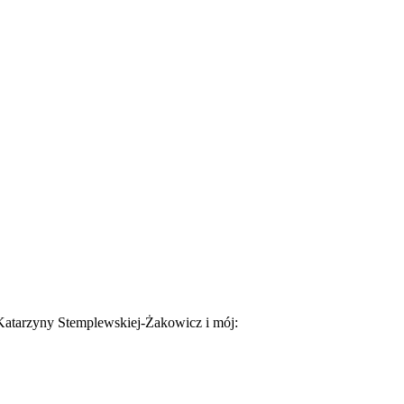
Katarzyny Stemplewskiej-Ż
akowicz i mój: