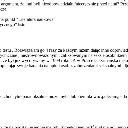
a argument, że inni byli nieodpowiedzial
ni/nieetycznie przed nami? Prze
zcza.
ć na punkt "Literatura naukowa".
ycznego” listu.
o testu . Rozwiązałam go 4 razy za każdym razem dając inne odpowiedz
sychicznie , niezrównoważony
m , zafiksowanym na seksie osobnikiem .
 że był już wycofywany w 1999 roku . A w Polsce ta szamańska metoda
opierając swoje badania na opinii osób z zaburzeniami seksualnymi . Ije
ół",choć tytuł paradoksalnie może mylić lub kierunkować,pol
ecam,pada 
, że na podstawie jednej metody (projekcyjnej bądź nie) nie powinno