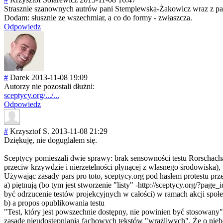
Strasznie szanownych autrów pani Stemplewska-Żak
owicz wraz z p
Dodam: słusznie ze wszechmiar, a co do formy - zwłaszcza.
Odpowiedz
#
Darek
2013-11-08 19:09
Autorzy nie pozostali dłużni:
sceptycy.org/.../...
Odpowiedz
#
Krzysztof S.
2013-11-08 21:29
Dziękuję, nie doguglałem się.
Sceptycy pomieszali dwie sprawy: brak sensowności testu Rorschacha 
przeciw krzywdzie i nierzetelności płynącej z własnego środowiska),
Używając zasady pars pro toto, sceptycy.org pod hasłem protestu p
a) piętnują (bo tym jest stworzenie "listy" -http://sceptyc
y.org/?page_
być odrzucenie testów projekcyjnych w całości) w ramach akcji społe
b) a propos opublikowania testu
"Test, który jest powszechnie dostępny, nie powinien być stosowany" 
zasadę nieudostępniani
a fachowych tekstów "wrażliwych". Że o nieb