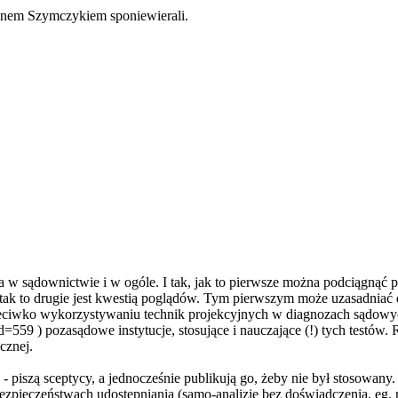
anem Szymczykiem sponiewierali.
w sądownictwie i w ogóle. I tak, jak to pierwsze można podciągnąć po
 tak to drugie jest kwestią poglądów. Tym pierwszym może uzasadniać dz
rzeciwko wykorzystywaniu technik projekcyjnych w diagnozach sądowy
id=
559 ) pozasądowe instytucje, stosujące i nauczające (!) tych testów
cznej.
- piszą sceptycy, a jednocześnie publikują go, żeby nie był stosowany
ezpieczeńst
wach udostępniania (samo-analizie bez doświadczenia, eg.