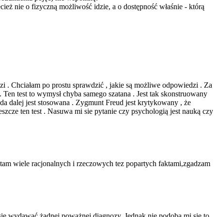
cież nie o fizyczną możliwość idzie, a o dostępność właśnie - którą
i . Chciałam po prostu sprawdzić , jakie są możliwe odpowiedzi . Za
 Ten test to wymysł chyba samego szatana . Jest tak skonstruowany
 dalej jest stosowana . Zygmunt Freud jest krytykowany , że
szcze ten test . Nasuwa mi sie pytanie czy psychologią jest nauką czy
tam wiele racjonalnych i rzeczowych tez popartych faktami,zgadzam
 się wydawać żadnej poważnej diagnozy. Jednak nie podoba mi się to