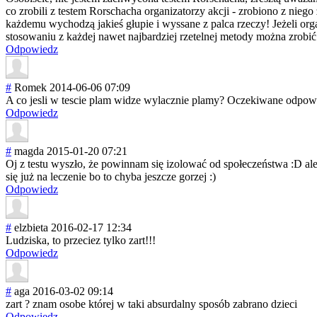
co zrobili z testem Rorschacha organizatorzy akcji - zrobiono z niego
każdemu wychodzą jakieś głupie i wyssane z palca rzeczy! Jeżeli organ
stosowaniu z każdej nawet najbardziej rzetelnej metody można zrob
Odpowiedz
#
Romek
2014-06-06 07:09
A co jesli w tescie plam widze wylacznie plamy? Oczekiwane odpowi
Odpowiedz
#
magda
2015-01-20 07:21
Oj z testu wyszło, że powinnam się izolować od społeczeństwa :D a
się już na leczenie bo to chyba jeszcze gorzej :)
Odpowiedz
#
elzbieta
2016-02-17 12:34
Ludziska, to przeciez tylko zart!!!
Odpowiedz
#
aga
2016-03-02 09:14
zart ? znam osobe której w taki absurdalny sposób zabrano dzieci
Odpowiedz