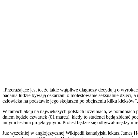
„Przerażające jest to, że takie wątpliwe diagnozy decydują o wyrok
badania ludzie bywają oskarżani o molestowanie seksualnie dzieci, a 
człowieka na podstawie jego skojarzeń po obejrzeniu kilku kleksów”
W ramach akcji na największych polskich uczelniach, w poradniach p
dniem będzie czwartek (01 marca), kiedy to studenci będą zbierać p
innymi testami projekcyjnymi. Protest będzie się odbywał między 
Już wcześniej w anglojęzycznej Wikipedii kanadyjski lekarz James H