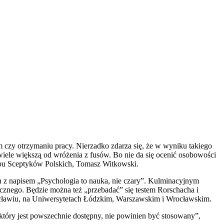
m czy otrzymaniu pracy. Nierzadko zdarza się, że w wyniku takiego
ewiele większą od wróżenia z fusów. Bo nie da się ocenić osobowości
lubu Sceptyków Polskich, Tomasz Witkowski.
h z napisem „Psychologia to nauka, nie czary”. Kulminacyjnym
cznego. Będzie można też „przebadać” się testem Rorschacha i
ocławiu, na Uniwersytetach Łódzkim, Warszawskim i Wrocławskim.
który jest powszechnie dostępny, nie powinien być stosowany”,