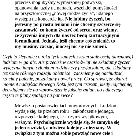
przecież moglibyśmy wymarzonej podwyżki,
opanowania jazdy na nartach, wszelkiej pomyślności
na przyszłorocznej „nowej drodze życia”, udanego
występu na koncercie itp.
Nie lubimy życzeń, bo
jesteśmy po prostu leniami i nie chcemy szczerze się
zastanowić, co komu życzyć od serca, oraz wiemy,
że życzenia innych dla nas też będą kurtuazyjnymi
formułkami. Jednak, jeśli chcemy coś zmienić, to
my musimy zacząć, inaczej nic się nie zmieni.
Czyli to klepanie co roku tych samych życzeń staje ością (karpiową)
ludziom w gardle. Ale przecież w czasie świąt nie składamy życzeń
wyłącznie innym członkom rodziny czy przyjaciołom, ale składamy
też sobie różnego rodzaju obietnice - zaczniemy się odchudzać,
rzucimy palenie, poszukamy nowej pracy. Co sprawia, że akurat
moment nadejścia Nowego Roku jest tym czasem, kiedy najchętniej
decydujemy się na wprowadzenie jakichś zmian, no i dlaczego
często te plany spalają na panewce?
Mówisz o postanowieniach noworocznych. Ludziom
wydaje się, że przełom roku - zakończenie jednego,
rozpoczęcie kolejnego, jest czymś wyjątkowym,
ważnym.
Psychologicznie wydaje się, że zamyka się
jeden rozdział, a otwiera kolejny - nieznany. W
związku z tym można sobie powziąć nowe cele i