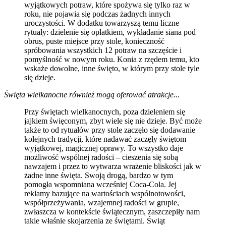
wyjątkowych potraw, które spożywa się tylko raz w
roku, nie pojawia się podczas żadnych innych
uroczystości. W dodatku towarzyszą temu liczne
rytuały: dzielenie się opłatkiem, wykładanie siana pod
obrus, puste miejsce przy stole, konieczność
spróbowania wszystkich 12 potraw na szczęście i
pomyślność w nowym roku. Konia z rzędem temu, kto
wskaże dowolne, inne święto, w którym przy stole tyle
się dzieje.
Święta wielkanocne również mogą oferować atrakcje...
Przy świętach wielkanocnych, poza dzieleniem się
jajkiem święconym, zbyt wiele się nie dzieje. Być może
także to od rytuałów przy stole zaczęło się dodawanie
kolejnych tradycji, które nadawać zaczęły świętom
wyjątkowej, magicznej oprawy. To wszystko daje
możliwość wspólnej radości – cieszenia się sobą
nawzajem i przez to wytwarza wrażenie bliskości jak w
żadne inne święta. Swoją drogą, bardzo w tym
pomogła wspomniana wcześniej Coca-Cola. Jej
reklamy bazujące na wartościach wspólnotowości,
współprzeżywania, wzajemnej radości w grupie,
zwłaszcza w kontekście świątecznym, zaszczepiły nam
takie właśnie skojarzenia ze świętami. Świąt