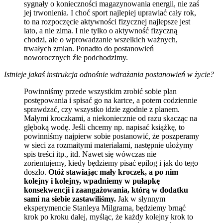
sygnały o konieczności magazynowania energii, nie zaś
jej trwonienia. I choć sport najlepiej uprawiać cały rok,
to na rozpoczęcie aktywności fizycznej najlepsze jest
lato, a nie zima. I nie tylko o aktywność fizyczną
chodzi, ale o wprowadzanie wszelkich ważnych,
trwałych zmian. Ponadto do postanowień
noworocznych źle podchodzimy.
Istnieje jakaś instrukcja odnośnie wdrażania postanowień w życie?
Powinniśmy przede wszystkim zrobić sobie plan
postępowania i spisać go na kartce, a potem codziennie
sprawdzać, czy wszystko idzie zgodnie z planem.
Małymi kroczkami, a niekoniecznie od razu skacząc na
głęboką wodę. Jeśli chcemy np. napisać książkę, to
powinniśmy najpierw sobie postanowić, że poszperamy
w sieci za rozmaitymi materiałami, następnie ułożymy
spis treści itp., itd. Nawet się wówczas nie
zorientujemy, kiedy będziemy pisać epilog i jak do tego
doszło.
Otóż stawiając mały kroczek, a po nim
kolejny i kolejny, wpadniemy w pułapkę
konsekwencji i zaangażowania, którą w dodatku
sami na siebie zastawiliśmy.
Jak w słynnym
eksperymencie Stanleya Milgrama, będziemy brnąć
krok po kroku dalej, myśląc, że każdy kolejny krok to