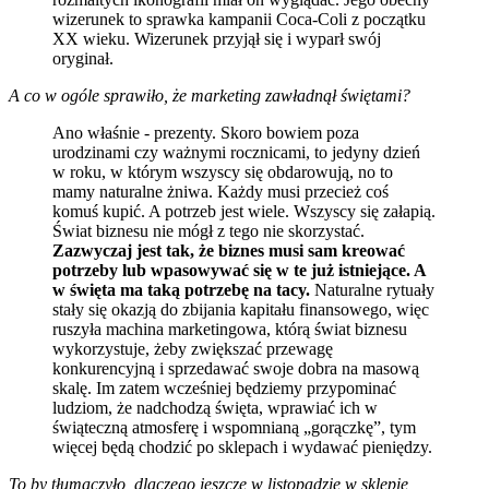
wizerunek to sprawka kampanii Coca-Coli z początku
XX wieku. Wizerunek przyjął się i wyparł swój
oryginał.
A co w ogóle sprawiło, że marketing zawładnął świętami?
Ano właśnie - prezenty. Skoro bowiem poza
urodzinami czy ważnymi rocznicami, to jedyny dzień
w roku, w którym wszyscy się obdarowują, no to
mamy naturalne żniwa. Każdy musi przecież coś
komuś kupić. A potrzeb jest wiele. Wszyscy się załapią.
Świat biznesu nie mógł z tego nie skorzystać.
Zazwyczaj jest tak, że biznes musi sam kreować
potrzeby lub wpasowywać się w te już istniejące. A
w święta ma taką potrzebę na tacy.
Naturalne rytuały
stały się okazją do zbijania kapitału finansowego, więc
ruszyła machina marketingowa, którą świat biznesu
wykorzystuje, żeby zwiększać przewagę
konkurencyjną i sprzedawać swoje dobra na masową
skalę. Im zatem wcześniej będziemy przypominać
ludziom, że nadchodzą święta, wprawiać ich w
świąteczną atmosferę i wspomnianą „gorączkę”, tym
więcej będą chodzić po sklepach i wydawać pieniędzy.
To by tłumaczyło, dlaczego jeszcze w listopadzie w sklepie