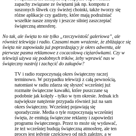
zapachy związane ze świętami jak np. kompotu z
suszonych śliwek czy świeżej choinki, także tworzy się
różne aplikacje czy gadżety, które mają podrażniać
wszelkie nasze zmysły i jeszcze silniej zaszczepiać
świąteczną atmosferę.
No tak, ale święta to nie tylko „rzeczywistość galeriowa”, ale
również telewizja i radio. Czasami mam wrażenie, że zbliżające się
święta nie zapowiada już poprzedzający je okres adwentu, ale
pierwsze pasma reklamowe z cocacolową ciężarówkami. Czy w
telewizji używa się podobnych trików, żeby wprawić nas w
świąteczny nastrój i zachęcić do zakupów?
TV i radio rozpoczynają okres świąteczny raczej
terminowo. W przypadku telewizji z całą pewnością,
natomiast w radiu zdarza się słyszeć wcześniej już
rozmaite świąteczne kawałki, które puszczane są
podobnie jak kolędy - tylko w tym okresie. Jednak ich
największe natężenie przypada również już na sam
okres świąteczny. Wcześniej pojawiają się
sporadycznie. Media o tyle rozpoczynają wcześniej
święta, że emitują świąteczne reklamy i zapowiedzi
programu świątecznego. Przez to może się wydawać,
że też wcześniej budują świąteczną atmosferę, ale ten
proces jest jedynie częściowo od nich zależny, a w