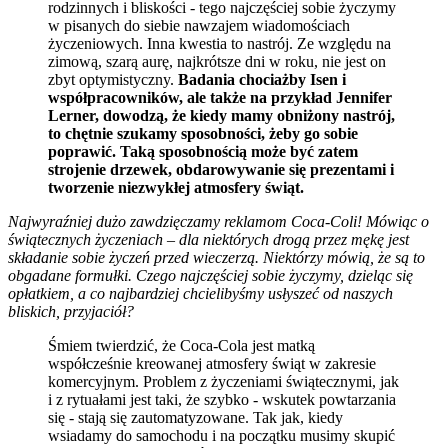
rodzinnych i bliskości - tego najczęściej sobie życzymy
w pisanych do siebie nawzajem wiadomościach
życzeniowych. Inna kwestia to nastrój. Ze względu na
zimową, szarą aurę, najkrótsze dni w roku, nie jest on
zbyt optymistyczny.
Badania chociażby Isen i
współpracowników, ale także na przykład Jennifer
Lerner, dowodzą, że kiedy mamy obniżony nastrój,
to chętnie szukamy sposobności, żeby go sobie
poprawić. Taką sposobnością może być zatem
strojenie drzewek, obdarowywanie się prezentami i
tworzenie niezwykłej atmosfery świąt.
Najwyraźniej dużo zawdzięczamy reklamom Coca-Coli! Mówiąc o
świątecznych życzeniach – dla niektórych drogą przez mękę jest
składanie sobie życzeń przed wieczerzą. Niektórzy mówią, że są to
obgadane formułki. Czego najczęściej sobie życzymy, dzieląc się
opłatkiem, a co najbardziej chcielibyśmy usłyszeć od naszych
bliskich, przyjaciół?
Śmiem twierdzić, że Coca-Cola jest matką
współcześnie kreowanej atmosfery świąt w zakresie
komercyjnym. Problem z życzeniami świątecznymi, jak
i z rytuałami jest taki, że szybko - wskutek powtarzania
się - stają się zautomatyzowane. Tak jak, kiedy
wsiadamy do samochodu i na początku musimy skupić