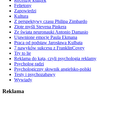
Recenzje książek
Felietony
Zapowiedzi
Kultura
Z perspektywy czasu Philipa Zimbardo
Złote myśli Stevena Pinkera
Ze świata neuronauki Antonio Damasio
Ujawnione emocje Paula Ekmana
Praca od podstaw Jarosława Kulbata
7 nawyków sukcesu z FranklinCovey
Try to lie
Reklama do kąta, czyli psychologia reklamy
Psycholog radzi
Psychologiczny słownik angielsko-polski
Testy i psychozabawy
Wywiady
Reklama