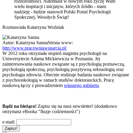
różnorodności. Natomiast w nowym roku życzę Wam
wielu inspiracji i inicjatyw, których źródło - mam
nadzieję - będzie stanowił Polski Portal Psychologii
Społecznej. Wesołych Świąt!
Rozmawiała Katarzyna Woźniak
Autor:
Katarzyna Sanna
Strona www:
http://www.pracowniawsparcia.pl/
W 2012 roku otrzymała stopień magistra psychologii na
Uniwersytecie Adama Mickiewicza w Poznaniu. Jej
zainteresowania naukowe związane są z psychologią poznawczą,
psychologią społeczną, psychologią pozytywną seksuologią oraz
psychologia zdrowia. Obecnie realizuje badania naukowe związane
z psychoonkologią w ramach studiów doktoranckich. Pracę
naukową łączy z prowadzeniem
własnego gabinetu
.
Bądź na bieżąco!
Zapisz się na nasz newsletter! (dodatkowo
otrzymasz eBooka "Iluzje codzienności")
e-mail: