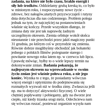
zadania, na które nie było czasu, brakło energii i
siły lub środków.
Oddzielamy grubą kreską to, co było
w minionym roku, i rozpoczynamy nowe życie -
zdrowe, bez nałogów,utartych przyzwyczajeń i rutyny
dnia dotychczas dla nas codziennego. Problem polega
jednak na tym, że najczęściej na postanowieniach
właśnie się kończy. Przede wszystkim dlatego, że
zmiana daty nie jest tak naprawdę żadnym
szczególnym okresem. Ziemia orbituje wokół słońca
nieustannie i nie przechodzi przez jakiś magiczny punkt
31 grudnia, po którym coś w przyrodzie się zmienia.
Równie dobrze moglibyśmy obchodzić jak bohaterki
jednego z polskich filmów pożegnanie starego i
powitanie nowego roku latem np. w czerwcu lub lipcu.
I prawdę mówiąc, byłby to o wiele lepszy termin na
dokonywanie zmian.
Badania pokazują, że
najlepszym okresem na wprowadzanie w swoim
życiu zmian jest właśnie połowa roku, a nie jego
koniec.
Wynika to z tego, że posiadamy wówczas
więcej energii i optymizmu do podejmowania się
rozmaitych wyzwań niż w środku zimy. Zwłaszcza jeśli
np. ma to dotyczyć aktywności fizycznej. O wiele
chętniej popływamy i pobiegamy, gdy na dworze jest
ciepło, niż kiedy trzaska srogi mróz. Odechciewa nam
się wówczas ruszać, ponieważ organizm wysyła nam