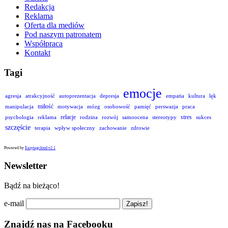
Redakcja
Reklama
Oferta dla mediów
Pod naszym patronatem
Współpraca
Kontakt
Tagi
emocje
agresja
atrakcyjność
autoprezentacja
depresja
empatia
kultura
lęk
miłość
manipulacja
motywacja
mózg
osobowość
pamięć
perswazja
praca
relacje
stres
psychologia
reklama
rodzina
rozwój
samoocena
stereotypy
sukces
szczęście
terapia
wpływ społeczny
zachowanie
zdrowie
Powered by
Easytagcloud v2.1
Newsletter
Bądź na bieżąco!
e-mail
Znajdź nas na Facebooku