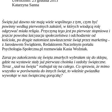
Utworzono: 23 grudnia 2013
Katarzyna Sanna
Święta już dawno nie mają wiele wspólnego z tym, czym być
powinny według pierwotnych założeń, w których wiodącą rolę
odgrywać miała religia. Przyczyną tego jest po pierwsze stopniowa i
jeszcze powolna laicyzacja społeczeństwa i odchodzenie od
kościoła, po drugie natomiast zawłaszczenie świąt przez marketing -
z Jarosławem Świątkiem, Redaktorem Naczelnym portalu
Psychologia-Społeczna.pl rozmawiała Kasia Woźniak
.
Zaraz po zakończeniu się święta zmarłych wybrałam się do sklepu,
gdzie na wystawie stały już pierwsza choinka i ozdoby świąteczne.
Teraz „szał na święta” rozbujał się na całego. Co sprawia, że mimo
wszystko w porównaniu do innych świąt, to właśnie gwiazdka
wywołuje w nas świąteczną gorączkę?