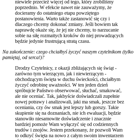
niewiele przecież więcej od tego, który zrobiliśmy
poprzednio. W efekcie nawet nie zauważymy, że
docieramy do ostatniego etapu powziętego
postanowienia. Warto także zastanowić się czy i
dlaczego chcemy dokonać zmiany. Jeśli bowiem tak
naprawdę okaże się, że jej nie chcemy, to narzucanie
sobie na siłę rozmaitych kroków do niej prowadzących
będzie jedynie frustrującą stratą czasu.
Na zakończenie: czego chciałbyś życzyć naszym czytelnikom (tylko
pamiętaj, od serca!)?
Drodzy Czytelnicy, z okazji zbliżających się świąt -
zarówno tym wierzącym, jak i niewierzącym -
obchodzącym święta w duchu świeckości, chciałbym
życzyć odrobinę uważności. W ten jeden dzień
spróbujcie Państwo obserwować, słuchać, smakować,
ale nie oceniać. Tak, jakbyście doświadczali zupełnie
nowej potrawy i analizowali, jaki ma smak, jeszcze bez
oceniania, czy ów smak jest lepszy lub gorszy. Takie
skupienie się na doznaniach, nie ich ewaluacji, będzie
stanowiło niesamowite doświadczenie i znacznie
bardziej pomoże Wam wyłączyć się od codziennych
trudów i znojów. Jestem przekonany, że pozwoli Wam
to odkryć święta na nowo z całym swoim inwentarzem