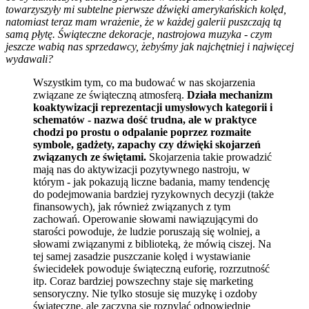
towarzyszyły mi subtelne pierwsze dźwięki amerykańskich kolęd,
natomiast teraz mam wrażenie, że w każdej galerii puszczają tą
samą płytę. Świąteczne dekoracje, nastrojowa muzyka - czym
jeszcze wabią nas sprzedawcy, żebyśmy jak najchętniej i najwięcej
wydawali?
Wszystkim tym, co ma budować w nas skojarzenia
związane ze świąteczną atmosferą.
Działa mechanizm
koaktywizacji reprezentacji umysłowych kategorii i
schematów - nazwa dość trudna, ale w praktyce
chodzi po prostu o odpalanie poprzez rozmaite
symbole, gadżety, zapachy czy dźwięki skojarzeń
związanych ze świętami.
Skojarzenia takie prowadzić
mają nas do aktywizacji pozytywnego nastroju, w
którym - jak pokazują liczne badania, mamy tendencję
do podejmowania bardziej ryzykownych decyzji (także
finansowych), jak również związanych z tym
zachowań. Operowanie słowami nawiązującymi do
starości powoduje, że ludzie poruszają się wolniej, a
słowami związanymi z biblioteką, że mówią ciszej. Na
tej samej zasadzie puszczanie kolęd i wystawianie
świecidełek powoduje świąteczną euforię, rozrzutność
itp. Coraz bardziej powszechny staje się marketing
sensoryczny. Nie tylko stosuje się muzykę i ozdoby
świąteczne, ale zaczyna się rozpylać odpowiednie