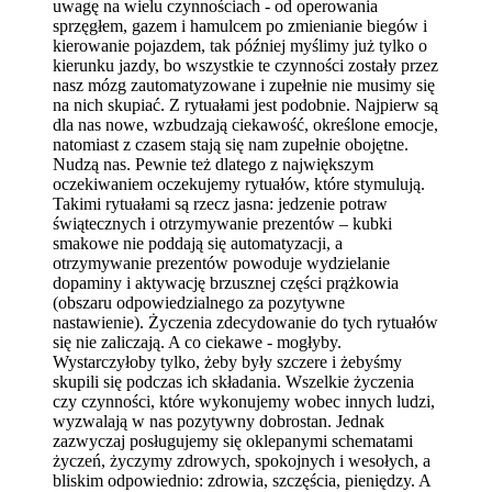
uwagę na wielu czynnościach - od operowania
sprzęgłem, gazem i hamulcem po zmienianie biegów i
kierowanie pojazdem, tak później myślimy już tylko o
kierunku jazdy, bo wszystkie te czynności zostały przez
nasz mózg zautomatyzowane i zupełnie nie musimy się
na nich skupiać. Z rytuałami jest podobnie. Najpierw są
dla nas nowe, wzbudzają ciekawość, określone emocje,
natomiast z czasem stają się nam zupełnie obojętne.
Nudzą nas. Pewnie też dlatego z największym
oczekiwaniem oczekujemy rytuałów, które stymulują.
Takimi rytuałami są rzecz jasna: jedzenie potraw
świątecznych i otrzymywanie prezentów – kubki
smakowe nie poddają się automatyzacji, a
otrzymywanie prezentów powoduje wydzielanie
dopaminy i aktywację brzusznej części prążkowia
(obszaru odpowiedzialnego za pozytywne
nastawienie). Życzenia zdecydowanie do tych rytuałów
się nie zaliczają. A co ciekawe - mogłyby.
Wystarczyłoby tylko, żeby były szczere i żebyśmy
skupili się podczas ich składania. Wszelkie życzenia
czy czynności, które wykonujemy wobec innych ludzi,
wyzwalają w nas pozytywny dobrostan. Jednak
zazwyczaj posługujemy się oklepanymi schematami
życzeń, życzymy zdrowych, spokojnych i wesołych, a
bliskim odpowiednio: zdrowia, szczęścia, pieniędzy. A