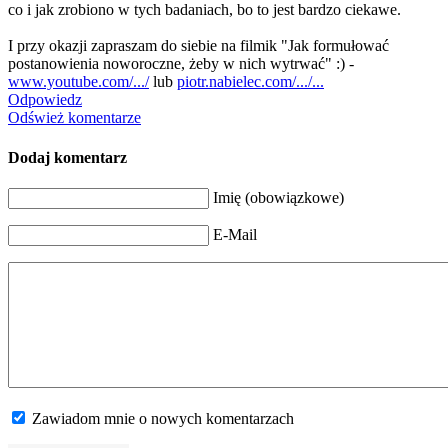
co i jak zrobiono w tych badaniach, bo to jest bardzo ciekawe.
I przy okazji zapraszam do siebie na filmik "Jak formułować
postanowienia noworoczne, żeby w nich wytrwać" :) -
www.youtube.com/.../
lub
piotr.nabielec.com/.../...
Odpowiedz
Odśwież komentarze
Dodaj komentarz
Imię (obowiązkowe)
E-Mail
Zawiadom mnie o nowych komentarzach