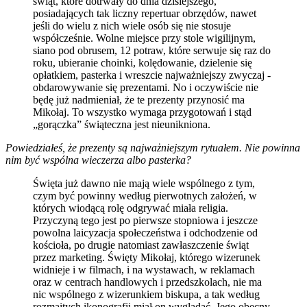
świąt, które dotrwały do dnia dzisiejszego,
posiadających tak liczny repertuar obrzędów, nawet
jeśli do wielu z nich wiele osób się nie stosuje
współcześnie. Wolne miejsce przy stole wigilijnym,
siano pod obrusem, 12 potraw, które serwuje się raz do
roku, ubieranie choinki, kolędowanie, dzielenie się
opłatkiem, pasterka i wreszcie najważniejszy zwyczaj -
obdarowywanie się prezentami. No i oczywiście nie
będę już nadmieniał, że te prezenty przynosić ma
Mikołaj. To wszystko wymaga przygotowań i stąd
„gorączka” świąteczna jest nieunikniona.
Powiedziałeś, że prezenty są najważniejszym rytuałem. Nie powinna
nim być wspólna wieczerza albo pasterka?
Święta już dawno nie mają wiele wspólnego z tym,
czym być powinny według pierwotnych założeń, w
których wiodącą rolę odgrywać miała religia.
Przyczyną tego jest po pierwsze stopniowa i jeszcze
powolna laicyzacja społeczeństwa i odchodzenie od
kościoła, po drugie natomiast zawłaszczenie świąt
przez marketing. Święty Mikołaj, którego wizerunek
widnieje i w filmach, i na wystawach, w reklamach
oraz w centrach handlowych i przedszkolach, nie ma
nic wspólnego z wizerunkiem biskupa, a tak według
rozmaitych ikonografii miał on wyglądać. Jego obecny