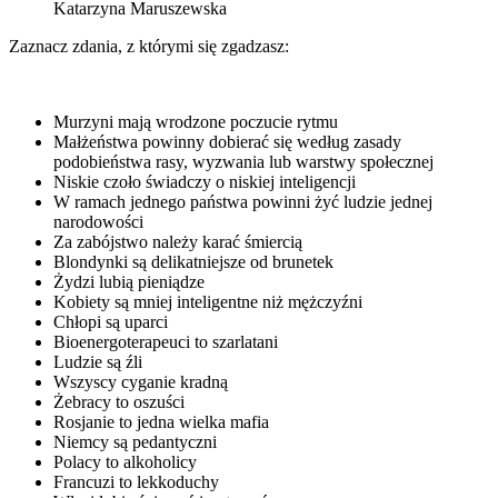
Katarzyna Maruszewska
Zaznacz zdania, z którymi się zgadzasz:
Murzyni mają wrodzone poczucie rytmu
Małżeństwa powinny dobierać się według zasady
podobieństwa rasy, wyzwania lub warstwy społecznej
Niskie czoło świadczy o niskiej inteligencji
W ramach jednego państwa powinni żyć ludzie jednej
narodowości
Za zabójstwo należy karać śmiercią
Blondynki są delikatniejsze od brunetek
Żydzi lubią pieniądze
Kobiety są mniej inteligentne niż mężczyźni
Chłopi są uparci
Bioenergoterapeuci to szarlatani
Ludzie są źli
Wszyscy cyganie kradną
Żebracy to oszuści
Rosjanie to jedna wielka mafia
Niemcy są pedantyczni
Polacy to alkoholicy
Francuzi to lekkoduchy