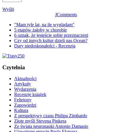
Wyślij
JComments
"Mam tyle lat, na ile wyglądam"
5 etapów żałoby w chorobie
6 oznak, że jesteście sobie przeznaczeni
Czy od innych kultur dzieli nas Ocean?
Dary niedoskonałości - Recenzja
Czytelnia
Aktualności
Artykuły
Wydarzenia
Recenzje książek
Felietony
Zapowiedzi
Kultura
Z perspektywy czasu Philipa Zimbardo
Złote myśli Stevena Pinkera
Ze świata neuronauki Antonio Damasio
Ujawnione emocje Paula Ekmana