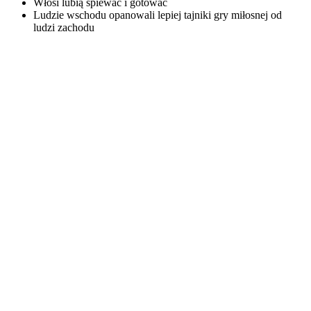
Włosi lubią śpiewać i gotować
Ludzie wschodu opanowali lepiej tajniki gry miłosnej od
ludzi zachodu