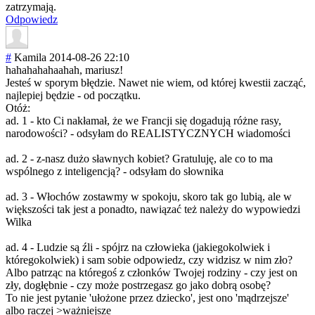
zatrzymają.
Odpowiedz
#
Kamila
2014-08-26 22:10
hahahahahaahah, mariusz!
Jesteś w sporym błędzie. Nawet nie wiem, od której kwestii zacząć,
najlepiej będzie - od początku.
Otóż:
ad. 1 - kto Ci nakłamał, że we Francji się dogadują różne rasy,
narodowości? - odsyłam do REALISTYCZNYCH wiadomości
ad. 2 - z-nasz dużo sławnych kobiet? Gratuluję, ale co to ma
wspólnego z inteligencją? - odsyłam do słownika
ad. 3 - Włochów zostawmy w spokoju, skoro tak go lubią, ale w
większości tak jest a ponadto, nawiązać też należy do wypowiedzi
Wilka
ad. 4 - Ludzie są źli - spójrz na człowieka (jakiegokolwiek i
któregokolwiek) i sam sobie odpowiedz, czy widzisz w nim zło?
Albo patrząc na któregoś z członków Twojej rodziny - czy jest on
zły, dogłębnie - czy może postrzegasz go jako dobrą osobę?
To nie jest pytanie 'ułożone przez dziecko', jest ono 'mądrzejsze'
albo raczej >ważniejsze