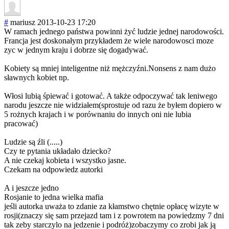
#
mariusz
2013-10-23 17:20
W ramach jednego państwa powinni żyć ludzie jednej narodowości.
Francja jest doskonałym przykładem że wiele narodowosci moze
zyc w jednym kraju i dobrze się dogadywać.
Kobiety są mniej inteligentne niż mężczyźni.Nonse
ns z nam dużo
sławnych kobiet np.
Włosi lubią śpiewać i gotować. A także odpoczywać tak leniwego
narodu jeszcze nie widziałem(spros
tuje od razu że byłem dopiero w
5 rożnych krajach i w porównaniu do innych oni nie lubia
pracować)
Ludzie są źli (.....)
Czy te pytania układało dziecko?
A nie czekaj kobieta i wszystko jasne.
Czekam na odpowiedz autorki
A i jeszcze jedno
Rosjanie to jedna wielka mafia
jeśli autorka uważa to zdanie za kłamstwo chętnie opłacę wizyte w
rosji(znaczy się sam przejazd tam i z powrotem na powiedzmy 7 dni
tak zeby starczylo na jedzenie i podróż)zobaczym
y co zrobi jak ją