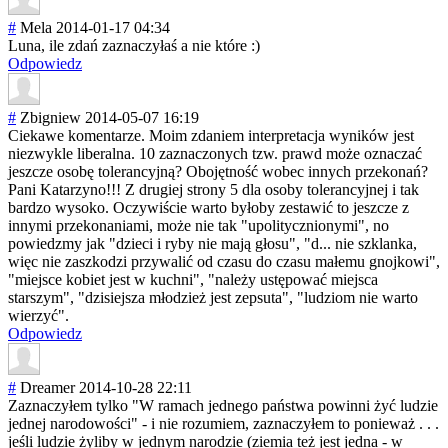
#
Mela
2014-01-17 04:34
Luna, ile zdań zaznaczyłaś a nie które :)
Odpowiedz
#
Zbigniew
2014-05-07 16:19
Ciekawe komentarze. Moim zdaniem interpretacja wyników jest
niezwykle liberalna. 10 zaznaczonych tzw. prawd może oznaczać
jeszcze osobę tolerancyjną? Obojętność wobec innych przekonań?
Pani Katarzyno!!! Z drugiej strony 5 dla osoby tolerancyjnej i tak
bardzo wysoko. Oczywiście warto byłoby zestawić to jeszcze z
innymi przekonaniami, może nie tak "upolityczniony
mi", no
powiedzmy jak "dzieci i ryby nie mają głosu", "d... nie szklanka,
więc nie zaszkodzi przywalić od czasu do czasu małemu gnojkowi",
"miejsce kobiet jest w kuchni", "należy ustępować miejsca
starszym", "dzisiejsza młodzież jest zepsuta", "ludziom nie warto
wierzyć".
Odpowiedz
#
Dreamer
2014-10-28 22:11
Zaznaczyłem tylko "W ramach jednego państwa powinni żyć ludzie
jednej narodowości" - i nie rozumiem, zaznaczyłem to ponieważ . . .
jeśli ludzie żyliby w jednym narodzie (ziemia też jest jedna - w