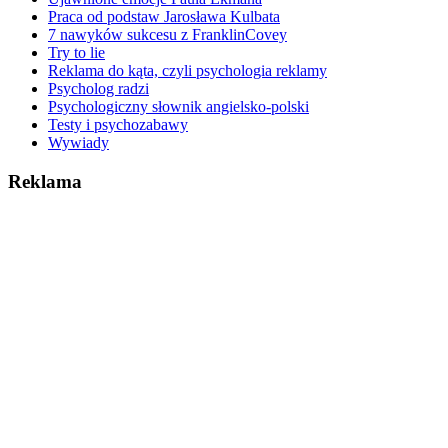
Praca od podstaw Jarosława Kulbata
7 nawyków sukcesu z FranklinCovey
Try to lie
Reklama do kąta, czyli psychologia reklamy
Psycholog radzi
Psychologiczny słownik angielsko-polski
Testy i psychozabawy
Wywiady
Reklama