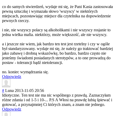
co do samych stwierdzeń, wydaje mi się, że Pani Kasia zastosowała
pewną sztuczkę i wymazała słowo 'wszyscy' w niektórych
miejscach, pozostawiając miejsce dla czytelnika na dopowiedzenie
pewnych rzeczy.
i nie, nie wszyscy polacy są alkoholikami i nie wszyscy rosjanie to
jedna wielka mafia. niektórzy, może większość, ale nie wszyscy.
a i jeszcze nie wiem, jak bardzo ten test jest rzetelny i czy w ogóle
był standaryzowany. wydaje mi się, że należy go traktować bardziej
jako zabawę i drobną wskazówkę, bo bardzo, bardzo często nie
jesteśmy świadomi posiadanych sterotypów, a to one prowadzą do
postaw - tolerancji bądź nietolerancji.
no. koniec wymądrzania się.
Odpowiedz
#
Luna
2013-11-05 20:56
Idiotyczne. Ten test nie ma nic wspólnego z prawdą. Zaznaczyłam
różne zdania i od 1-5 i 10-... P.S A Włosi na prawdę lubią śpiewać i
gotować, a przynajmniej Ci których znam, a znam nie jednego.
Odpowiedz