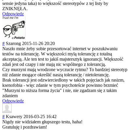
sensie jedyna taka) to większość stereotypów z tej listy by
ZNIKNĘŁA.
Odpowiedz
#
Szarong
2015-11-26 20:20
Naszło mnie żeby sobie przesortować internet w poszukiwaniu
testów na tolerancję. W większości mylą tolerancję z totalną
akceptacją. Ale ten test to jakiś majstersztyk ignorancji. Większość
zdań jest od czapy i nie mają nic wspólnego z tolerancją.
Czy murzyni mają wrodzone wyczucie rytmu? To bardziej stereotyp
niż zdanie mogące określić naszą tolerancję / nietolerancję.
Brak tolerancji jest odzwierciedlony w takich pojęciach jak rasizm,
ksenofobia - więc zdanie w tym psychoteście powinno brzmieć
"Murzyni to niższa forma życia" i nie, nie zgadzam się z takim
zdaniem
Odpowiedz
#
Ksawery
2016-03-25 16:42
Nigdy nie widziałem głupszego testu, haha!
Gratuluję i pozdrawiam!