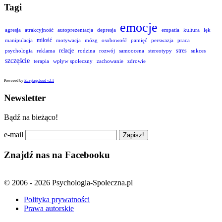
Tagi
emocje
agresja
atrakcyjność
autoprezentacja
depresja
empatia
kultura
lęk
miłość
manipulacja
motywacja
mózg
osobowość
pamięć
perswazja
praca
relacje
stres
psychologia
reklama
rodzina
rozwój
samoocena
stereotypy
sukces
szczęście
terapia
wpływ społeczny
zachowanie
zdrowie
Powered by
Easytagcloud v2.1
Newsletter
Bądź na bieżąco!
e-mail
Znajdź nas na Facebooku
© 2006 - 2026 Psychologia-Spoleczna.pl
Polityka prywatności
Prawa autorskie