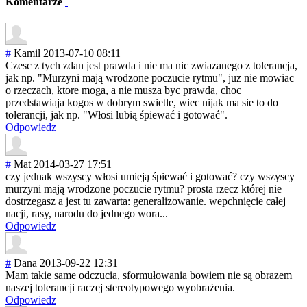
Komentarze
#
Kamil
2013-07-10 08:11
Czesc z tych zdan jest prawda i nie ma nic zwiazanego z tolerancja,
jak np. "Murzyni mają wrodzone poczucie rytmu", juz nie mowiac
o rzeczach, ktore moga, a nie musza byc prawda, choc
przedstawiaja kogos w dobrym swietle, wiec nijak ma sie to do
tolerancji, jak np. "Włosi lubią śpiewać i gotować".
Odpowiedz
#
Mat
2014-03-27 17:51
czy jednak wszyscy włosi umieją śpiewać i gotować? czy wszyscy
murzyni mają wrodzone poczucie rytmu? prosta rzecz której nie
dostrzegasz a jest tu zawarta: generalizowanie
. wepchnięcie całej
nacji, rasy, narodu do jednego wora...
Odpowiedz
#
Dana
2013-09-22 12:31
Mam takie same odczucia, sformułowania bowiem nie są obrazem
naszej tolerancji raczej stereotypowego wyobrażenia.
Odpowiedz