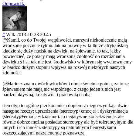
Odpowiedz
#
Wilk
2013-10-23 20:45
@Kamil, co do Twojej wątpliwości, murzyni niekoniecznie mają
wrodzone poczucie rytmu. tak na prawdę w kulturze afrykańskiej
kładzie się duży nacisk na dźwięk, na śpiewanie. to tak, jakby
powiedzieć, że polacy mają wrodzoną zdolność do rozróżniania
dźwięku ś i si. tak nie jest. środowisko w którym się wychowujemy
w bardzo dużym stopniu wpływa na rozwój niektórych naszych
zdolności.
@Mariusz znam dwóch włochów i oboje świetnie gotują, za to ze
śpiewaniem nie mają nic wspólnego. z czego jeden z nich jest
bardzo aktywną, kreatywną i pracowitą osobą.
stereotyp to ogólne przekonanie a dopiero z niego wynikają dwie
następne rzeczy: uprzedzenia (stereotyp+emoc
je) i dyskryminacja
(stereotyp+emoc
ja+działanie). to negatywne konsekwencje. ale
równie dobrze można posiadać stereotypy ale być tolerancyjnym dla
innych i ich inności. sterotypy są naturalnymi heurystykami
oszczędzającymi naszą energię poznawczą.