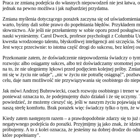
Praca ze zmianą podejścia do własnych niepowodzeń nie jest łatwa, 
jednak na pewno możliwa i jak najbardziej przydatna.
Zmiana myślenia dotyczącego porażek zaczyna się od uświadomienia 
warto, byśmy dali sobie prawo do popełniania błędów. Przykładem m
słownictwo. Ale jeśli nie przełamiemy w sobie oporu przed posługiw
nauki wyniesiemy. Carol Dweck, profesor psychologii z Columbia Un
kwestia wrodzonego talentu, błyskotliwej inteligencji ani szczęścia.
Jest wręcz przeciwnie: to istotna część drogi do sukcesu, bez której os
Przekonanie zatem, że doświadczenie niepowodzenia świadczy o tym, ż
rozwoju: albo osiągamy sukces, albo też doświadczamy sromotnej p
na to, że nie ulegniemy lękowi przed podjęciem kolejnej próby. Zmi
mi się w życiu nie udaje”, „nic w życiu nie potrafię osiągnąć”, poz
celu, daje nam możliwość nie przywiązywania się osobistego do nie
Jak mówi Andrzej Bubrowiecki, coach rozwoju osobistego i trener w 
ponieważ oznacza to, że podejmujemy dużo działań i że się uczymy.
powiedzieć, że możemy cieszyć się, jeśli w naszym życiu pojawiają s
naszą strefę komfortu. Brak porażek więc świadczy tylko o tym, że wł
Kiedy zatem następnym razem – a prawdopodobnie zdarzy się to już n
negatywnego podejścia do porażki. Przyjmijmy ją jako znak, że idzi
próbujemy. A to z kolei oznacza, że jesteśmy na dobrej drodze do o
które popełniamy".