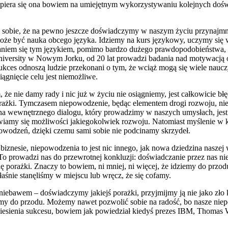
opiera się ona bowiem na umiejętnym wykorzystywaniu kolejnych doświ
sobie, że na pewno jeszcze doświadczymy w naszym życiu przynajmniej 
oże być nauka obcego języka. Idziemy na kurs językowy, uczymy się w
aniem się tym językiem, pomimo bardzo dużego prawdopodobieństwa, że
iversity w Nowym Jorku, od 20 lat prowadzi badania nad motywacją os
 Sukces odnoszą ludzie przekonani o tym, że wciąż mogą się wiele naucz
iągnięcie celu jest niemożliwe.
e nie damy rady i nic już w życiu nie osiągniemy, jest całkowicie bł
orażki. Tymczasem niepowodzenie, będąc elementem drogi rozwoju, nie
ana wewnętrznego dialogu, który prowadzimy w naszych umysłach, jest 
bawiamy się możliwości jakiegokolwiek rozwoju. Natomiast myślenie w 
powodzeń, dzięki czemu sami sobie nie podcinamy skrzydeł.
biznesie, niepowodzenia to jest nic innego, jak nowa dziedzina naszej
 To prowadzi nas do przewrotnej konkluzji: doświadczanie przez nas 
ię porażki. Znaczy to bowiem, ni mniej, ni więcej, że idziemy do prz
aśnie stanęliśmy w miejscu lub wręcz, że się cofamy.
iebawem – doświadczymy jakiejś porażki, przyjmijmy ją nie jako zło 
emy do przodu. Możemy nawet pozwolić sobie na radość, bo nasze niepo
dniesienia sukcesu, bowiem jak powiedział kiedyś prezes IBM, Thomas 