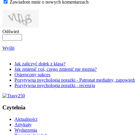
Zawiadom mnie o nowych komentarzach
Odśwież
Wyślij
Jak zaliczyć dołek z klasą?
Jak zmienić coś, czego zmienić nie można?
Osierocony sukces
Pozytywna psychologia porażki - Patronat medialny, zapowied
Pozytywna psychologia porażki - recenzja
Czytelnia
Aktualności
Artykuły
Wydarzenia