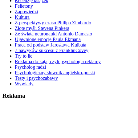
Recenzje książek
Felietony
Zapowiedzi
Kultura
Z perspektywy czasu Philipa Zimbardo
Złote myśli Stevena Pinkera
Ze świata neuronauki Antonio Damasio
Ujawnione emocje Paula Ekmana
Praca od podstaw Jarosława Kulbata
7 nawyków sukcesu z FranklinCovey
Try to lie
Reklama do kąta, czyli psychologia reklamy
Psycholog radzi
Psychologiczny słownik angielsko-polski
Testy i psychozabawy
Wywiady
Reklama