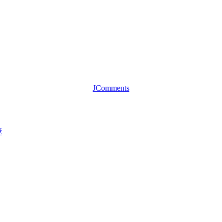
JComments
ź