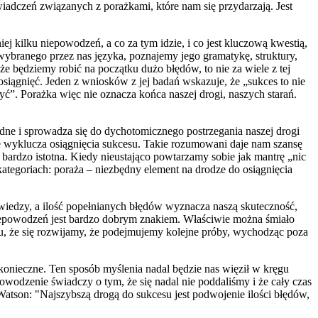
adczeń związanych z porażkami, które nam się przydarzają. Jest
kilku niepowodzeń, a co za tym idzie, i co jest kluczową kwestią,
ybranego przez nas języka, poznajemy jego gramatykę, struktury,
 będziemy robić na początku dużo błędów, to nie za wiele z tej
iągnięć. Jeden z wniosków z jej badań wskazuje, że „sukces to nie
yć”. Porażka więc nie oznacza końca naszej drogi, naszych starań.
ędne i sprowadza się do dychotomicznego postrzegania naszej drogi
 wyklucza osiągnięcia sukcesu. Takie rozumowani daje nam szansę
bardzo istotna. Kiedy nieustająco powtarzamy sobie jak mantrę „nic
kategoriach: poraża – niezbędny element na drodze do osiągnięcia
 wiedzy, a ilość popełnianych błędów wyznacza naszą skuteczność,
niepowodzeń jest bardzo dobrym znakiem. Właściwie można śmiało
odu, że się rozwijamy, że podejmujemy kolejne próby, wychodząc poza
konieczne. Ten sposób myślenia nadal będzie nas więził w kręgu
wodzenie świadczy o tym, że się nadal nie poddaliśmy i że cały czas
Watson: "Najszybszą drogą do sukcesu jest podwojenie ilości błędów,