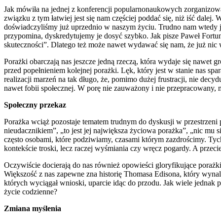
Jak mówiła na jednej z konferencji popularnonaukowych zorganizowan
związku z tym łatwiej jest się nam częściej poddać się, niż iść da
doświadczyliśmy już uprzednio w naszym życiu. Trudno nam wtedy jes
przypomina, dyskredytujemy je dosyć szybko. Jak pisze Paweł Fortu
skuteczności”. Dlatego też może nawet wydawać się nam, że już nic
Porażki obarczają nas jeszcze jedną rzeczą, która wydaje się nawet g
przed popełnieniem kolejnej porażki. Lęk, który jest w stanie nas s
realizacji marzeń na tak długo, że, pomimo dużej frustracji, nie decy
nawet fobii społecznej. W porę nie zauważony i nie przepracowany,
Społeczny przekaz
Porażka wciąż pozostaje tematem trudnym do dyskusji w przestrzeni p
nieudacznikiem”, „to jest jej największa życiowa porażka”, „nic mu s
często osobami, które podziwiamy, czasami którym zazdrościmy. Tych
kontekście troski, lecz raczej wyśmiania czy wręcz pogardy. A przeci
Oczywiście docierają do nas również opowieści gloryfikujące porażk
Większość z nas zapewne zna historię Thomasa Edisona, który wynala
których wyciągał wnioski, uparcie idąc do przodu. Jak wiele jednak p
życie codzienne?
Zmiana myślenia