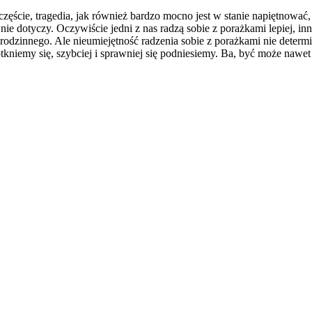
częście, tragedia, jak również bardzo mocno jest w stanie napiętnować,
nie dotyczy. Oczywiście jedni z nas radzą sobie z porażkami lepiej, inn
odzinnego. Ale nieumiejętność radzenia sobie z porażkami nie determi
niemy się, szybciej i sprawniej się podniesiemy. Ba, być może nawet d