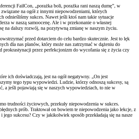
erencji FailCon, „porażka boli, porażka rani naszą dumę”, w
zy związane na ogół z innymi niepowodzeniami, których
 odnieśliśmy sukces. Nawet jeśli ktoś nam takie sytuacje
derza w naszą samoocenę. Ale i w przekonanie o własnej
nsę na dalszy rozwój, na pozytywną zmianę w naszym życiu.
powstrzymać przed dotarciem do celu bardzo skutecznie. Jest to lęk
ażnych dla nas planów, który może nas zatrzymać w dążeniu do
od prokrastynacji przez perfekcjonizm do wycofania się z życia czy
óre ich doświadczają, jest na ogół negatywny. „On jest
słyszymy tego typu wypowiedzi. Ludzie, którzy odnoszą sukcesy, są
, a jeśli pojawiają się w naszych wypowiedziach, to nie w
mimo trudności życiowych, przekuły niepowodzenia w sukces.
 błędnych prób. Traktował on bowiem te niepowodzenia jako lekcje, z
a i jego sukcesu? Czy w jakikolwiek sposób przekładają się na nasze