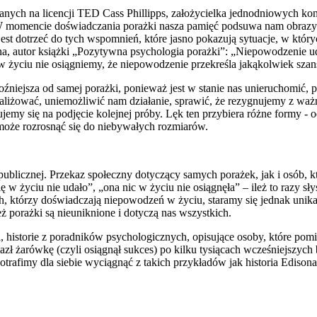
ych na licencji TED Cass Phillipps, założycielka jednodniowych konf
lej. W momencie doświadczania porażki nasza pamięć podsuwa nam obra
t dotrzeć do tych wspomnień, które jasno pokazują sytuacje, w których
na, autor książki „Pozytywna psychologia porażki”: „Niepowodzenie u
 w życiu nie osiągniemy, że niepowodzenie przekreśla jakąkolwiek sza
roźniejsza od samej porażki, ponieważ jest w stanie nas unieruchomić, 
paraliżować, uniemożliwić nam działanie, sprawić, że rezygnujemy z w
dujemy się na podjęcie kolejnej próby. Lęk ten przybiera różne formy - 
 może rozrosnąć się do niebywałych rozmiarów.
ublicznej. Przekaz społeczny dotyczący samych porażek, jak i osób, kt
ię w życiu nie udało”, „ona nic w życiu nie osiągnęła” – ileż to razy 
, którzy doświadczają niepowodzeń w życiu, staramy się jednak unikać
eż porażki są nieuniknione i dotyczą nas wszystkich.
i, historie z poradników psychologicznych, opisujące osoby, które po
zł żarówkę (czyli osiągnął sukces) po kilku tysiącach wcześniejszych
otrafimy dla siebie wyciągnąć z takich przykładów jak historia Edison