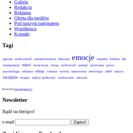
Galeria
Redakcja
Reklama
Oferta dla mediów
Pod naszym patronatem
Współpraca
Kontakt
Tagi
emocje
agresja
atrakcyjność
autoprezentacja
depresja
empatia
kultura
lęk
miłość
manipulacja
motywacja
mózg
osobowość
pamięć
perswazja
praca
relacje
stres
psychologia
reklama
rodzina
rozwój
samoocena
stereotypy
sukces
szczęście
terapia
wpływ społeczny
zachowanie
zdrowie
Powered by
Easytagcloud v2.1
Newsletter
Bądź na bieżąco!
e-mail