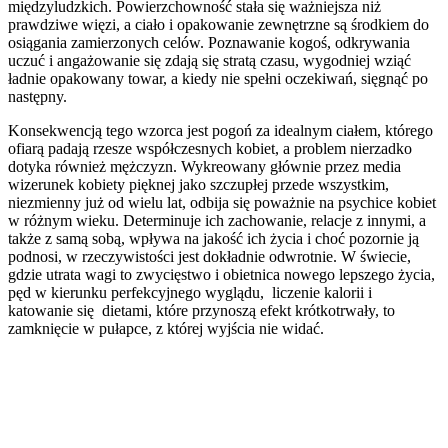
międzyludzkich. Powierzchowność stała się ważniejsza niż
prawdziwe więzi, a ciało i opakowanie zewnętrzne są środkiem do
osiągania zamierzonych celów. Poznawanie kogoś, odkrywania
uczuć i angażowanie się zdają się stratą czasu, wygodniej wziąć
ładnie opakowany towar, a kiedy nie spełni oczekiwań, sięgnąć po
następny.
Konsekwencją tego wzorca jest pogoń za idealnym ciałem, którego
ofiarą padają rzesze współczesnych kobiet, a problem nierzadko
dotyka również mężczyzn. Wykreowany głównie przez media
wizerunek kobiety pięknej jako szczupłej przede wszystkim,
niezmienny już od wielu lat, odbija się poważnie na psychice kobiet
w różnym wieku. Determinuje ich zachowanie, relacje z innymi, a
także z samą sobą, wpływa na jakość ich życia i choć pozornie ją
podnosi, w rzeczywistości jest dokładnie odwrotnie. W świecie,
gdzie utrata wagi to zwycięstwo i obietnica nowego lepszego życia,
pęd w kierunku perfekcyjnego wyglądu, liczenie kalorii i
katowanie się dietami, które przynoszą efekt krótkotrwały, to
zamknięcie w pułapce, z której wyjścia nie widać.