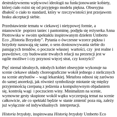
destruktywnemu wpływowi ideologii na funkcjonowanie kobiety,
której ciało rożni się od przyjętego modelu piękna. Obsesyjna
dbałość o ciało to standard, który w rzeczywistości jest przejawem
braku akceptacji siebie.
Przedstawienie tematu w ciekawej i nietypowej formie, a
mianowicie poprzez taniec i pantomimę, podjęła się reżyserka Anna
Piotrowska w swoim spektaklu inspirowanym dziełem Umberto
Eco „Historia Brzydoty”. Pytania o ówczesne wzorce piękna i
brzydoty nasuwają się same, o sens dostosowywania siebie do
panujących trendów, o poczucie własnej wartości, czy jest realne i
prawdziwe, czy budowanie trwałych relacji na prezencji jest w
ogóle możliwe i czy przynosi więcej strat, czy korzyści?
Pięć niemal idealnych, młodych kobiet obsesyjnie wykonuje na
scenie ciekawe układy choreograficzne wokół jednego z nielicznych
na scenie atrybutów – wagi lekarskiej. Metafora odnosi się zarówno
do samej anoreksji, jak również symbolizuje miotanie się między
przyjemnością czerpaną z jedzenia a kompulsywnym objadaniem
się, kontrolą wagi i poczuciem winy. Minimalizm na scenie,
wymowne gesty skupione wokół wątku wyczerpują temat na scenie
całkowicie, ale co spektakl będzie w stanie zmienić poza nią, zależy
już wyłącznie od indywidualnych interpretacji.
Historia brzydoty
, inspirowana
Historią brzydoty
Umberto Eco