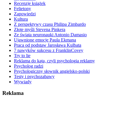
Recenzje książek
Felietony
Zapowiedzi
Kultura
Z perspektywy czasu Philipa Zimbardo
Złote myśli Stevena Pinkera
Ze świata neuronauki Antonio Damasio
Ujawnione emocje Paula Ekmana
Praca od podstaw Jarosława Kulbata
7 nawyków sukcesu z FranklinCovey
Try to lie
Reklama do kąta, czyli psychologia reklamy
Psycholog radzi
Psychologiczny słownik angielsko-polski
Testy i psychozabawy
Wywiady
Reklama