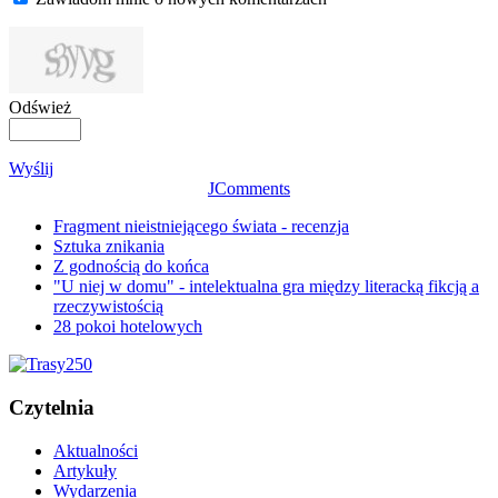
Odśwież
Wyślij
JComments
Fragment nieistniejącego świata - recenzja
Sztuka znikania
Z godnością do końca
"U niej w domu" - intelektualna gra między literacką fikcją a
rzeczywistością
28 pokoi hotelowych
Czytelnia
Aktualności
Artykuły
Wydarzenia