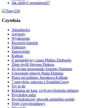
Jak zdobyć popularność?
Czytelnia
Aktualności
Artykuły
Wydarzenia
Recenzje książek
Felietony
Zapowiedzi
Kultura
Z perspektywy czasu Philipa Zimbardo
Złote myśli Stevena Pinkera
Ze świata neuronauki Antonio Damasio
Ujawnione emocje Paula Ekmana
Praca od podstaw Jarosława Kulbata
7 nawyków sukcesu z FranklinCovey
Try to lie
Reklama do kąta, czyli psychologia reklamy
Psycholog radzi
Psychologiczny słownik angielsko-polski
Testy i psychozabawy
Wywiady