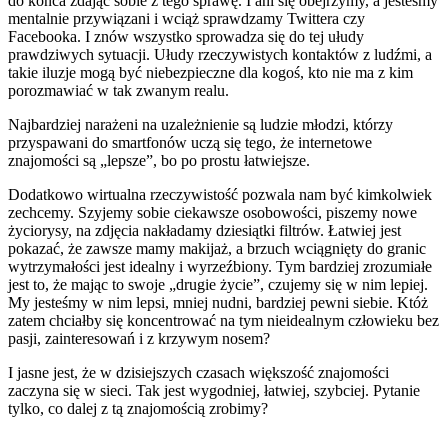
do końca zdając sobie z tego sprawę. I ani się obejrzymy, a jesteśmy
mentalnie przywiązani i wciąż sprawdzamy Twittera czy
Facebooka. I znów wszystko sprowadza się do tej ułudy
prawdziwych sytuacji. Ułudy rzeczywistych kontaktów z ludźmi, a
takie iluzje mogą być niebezpieczne dla kogoś, kto nie ma z kim
porozmawiać w tak zwanym realu.
Najbardziej narażeni na uzależnienie są ludzie młodzi, którzy
przyspawani do smartfonów uczą się tego, że internetowe
znajomości są „lepsze”, bo po prostu łatwiejsze.
Dodatkowo wirtualna rzeczywistość pozwala nam być kimkolwiek
zechcemy. Szyjemy sobie ciekawsze osobowości, piszemy nowe
życiorysy, na zdjęcia nakładamy dziesiątki filtrów. Łatwiej jest
pokazać, że zawsze mamy makijaż, a brzuch wciągnięty do granic
wytrzymałości jest idealny i wyrzeźbiony. Tym bardziej zrozumiałe
jest to, że mając to swoje „drugie życie”, czujemy się w nim lepiej.
My jesteśmy w nim lepsi, mniej nudni, bardziej pewni siebie. Któż
zatem chciałby się koncentrować na tym nieidealnym człowieku bez
pasji, zainteresowań i z krzywym nosem?
I jasne jest, że w dzisiejszych czasach większość znajomości
zaczyna się w sieci. Tak jest wygodniej, łatwiej, szybciej. Pytanie
tylko, co dalej z tą znajomością zrobimy?