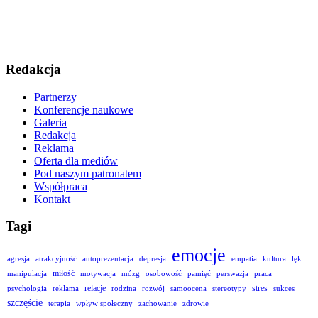
Redakcja
Partnerzy
Konferencje naukowe
Galeria
Redakcja
Reklama
Oferta dla mediów
Pod naszym patronatem
Współpraca
Kontakt
Tagi
emocje
agresja
atrakcyjność
autoprezentacja
depresja
empatia
kultura
lęk
miłość
manipulacja
motywacja
mózg
osobowość
pamięć
perswazja
praca
relacje
stres
psychologia
reklama
rodzina
rozwój
samoocena
stereotypy
sukces
szczęście
terapia
wpływ społeczny
zachowanie
zdrowie