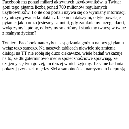
Facebook ma ponad miliard aktywnych użytkowników, a Twitter
goni tego giganta liczbą ponad 700 milionów regularnych
użytkowników. I o ile obu portali używa się do wymiany informacji
czy utrzymywania kontaktu z bliskimi i dalszymi, o tyle powstaje
pytanie: jak bardzo jesteśmy samotni, gdy zamkniemy przeglądarki,
wyłączymy laptopy, odłożymy smartfony i staniemy twarzą w twarz
z realnym życiem?
Twitter i Facebook nauczyły nas spędzania godzin na przeglądaniu
wciąż tego samego. Na naszych tablicach niewiele się zmienia,
dialogi na TT nie robią się dużo ciekawsze, wiele badań wskazuje
na to, że długoterminowo media społecznościowe sprawiają, że
czujemy się tym gorzej, im dłużej w nich żyjemy. Te same badania
pokazują związek między SM a samotnością, narcyzmem i depresją.