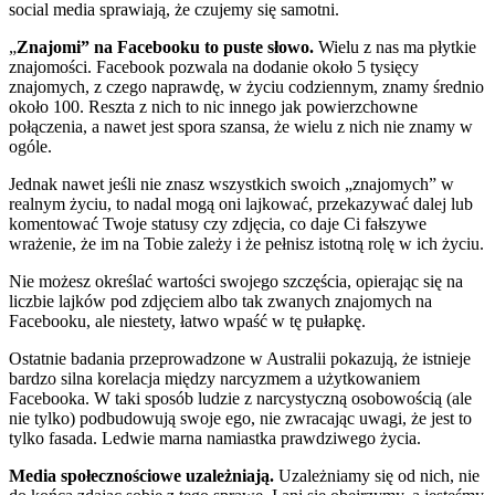
social media sprawiają, że czujemy się samotni.
„
Znajomi” na Facebooku to puste słowo.
Wielu z nas ma płytkie
znajomości. Facebook pozwala na dodanie około 5 tysięcy
znajomych, z czego naprawdę, w życiu codziennym, znamy średnio
około 100. Reszta z nich to nic innego jak powierzchowne
połączenia, a nawet jest spora szansa, że wielu z nich nie znamy w
ogóle.
Jednak nawet jeśli nie znasz wszystkich swoich „znajomych” w
realnym życiu, to nadal mogą oni lajkować, przekazywać dalej lub
komentować Twoje statusy czy zdjęcia, co daje Ci fałszywe
wrażenie, że im na Tobie zależy i że pełnisz istotną rolę w ich życiu.
Nie możesz określać wartości swojego szczęścia, opierając się na
liczbie lajków pod zdjęciem albo tak zwanych znajomych na
Facebooku, ale niestety, łatwo wpaść w tę pułapkę.
Ostatnie badania przeprowadzone w Australii pokazują, że istnieje
bardzo silna korelacja między narcyzmem a użytkowaniem
Facebooka. W taki sposób ludzie z narcystyczną osobowością (ale
nie tylko) podbudowują swoje ego, nie zwracając uwagi, że jest to
tylko fasada. Ledwie marna namiastka prawdziwego życia.
Media społecznościowe uzależniają.
Uzależniamy się od nich, nie