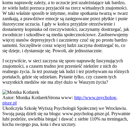
komu naprawdę zależy, a to uczucie jest uzależniające tak bardzo,
że wielu ludzi porzuca przyjaciół na rzecz wirtualnych znajomości.
W taki właśnie sposób te intymne, realne spotkania twarzą w twarz
zanikają, a prawdziwe emocje są zastępowane przez płytkie i puste
iluzoryczne uczucia. I gdy w końcu przyjdzie otrzeźwienie i
dostaniemy kopniaka od rzeczywistości, zaczynamy dostrzegać, jak
zwodnicze i szkodliwe są media społecznościowe. Zaobserwujemy
więcej stanów depresyjnych i zaczniemy czuć się po prostu bardzo
samotni. Szczęśliwie coraz więcej ludzi zaczyna dostrzegać to, co
się dzieje, i dystansuje się. Powoli, ale jednoznacznie.
I oczywiście, w sieci zaczyna się sporo naprawdę fascynujących
znajomości, a czasem trudno jest przenieść niektóre z nich do
realnego życia. Ja też poznaję tak ludzi i też przebywam na różnych
portalach, gdzie się udzielam. Pytanie tylko, czy czasem tych
wszystkich mediów nie ma zbyt dużo w Waszym życiu?
Autor:
Monika Kotlarek
Strona www:
http://www.psycholog-
pisze.pl
Ukończyła Szkołę Wyższą Psychologii Społecznej we Wrocławiu.
Swoją pasją dzieli się na blogu: www.psycholog-pisze.pl. Prywatnie
lubi podróże, uwielbia biegać i dawać z siebie 110% na treningach,
kocha swojego psa, kota i dwa szczury.