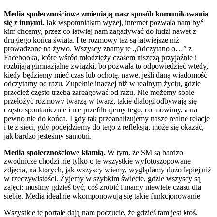
Media społecznościowe zmieniają nasz sposób komunikowania
się z innymi.
Jak wspomniałam wyżej, internet pozwala nam być
kim chcemy, przez co łatwiej nam zagadywać do ludzi nawet z
drugiego końca świata. I te rozmowy też są łatwiejsze niż
prowadzone na żywo. Wszyscy znamy te „Odczytano o…” z
Facebooka, które wśród młodzieży czasem niszczą przyjaźnie i
rozbijają gimnazjalne związki, bo pozwala to odpowiedzieć wtedy,
kiedy będziemy mieć czas lub ochotę, nawet jeśli daną wiadomość
odczytamy od razu. Zupełnie inaczej niż w realnym życiu, gdzie
przecież często trzeba zareagować od razu. Nie możemy sobie
przełożyć rozmowy twarzą w twarz, takie dialogi odbywają się
często spontanicznie i nie przefiltrujemy tego, co mówimy, a na
pewno nie do końca. I gdy tak przeanalizujemy nasze realne relacje
i te z sieci, gdy podejdziemy do tego z refleksją, może się okazać,
jak bardzo jesteśmy samotni.
Media społecznościowe kłamią.
W tym, że SM są bardzo
zwodnicze chodzi nie tylko o te wszystkie wyfotoszopowane
zdjęcia, na których, jak wszyscy wiemy, wyglądamy dużo lepiej niż
w rzeczywistości. Żyjemy w szybkim świecie, gdzie wszyscy są
zajęci: musimy gdzieś być, coś zrobić i mamy niewiele czasu dla
siebie. Media idealnie wkomponowują się takie funkcjonowanie.
Wszystkie te portale dają nam poczucie, że gdzieś tam jest ktoś,