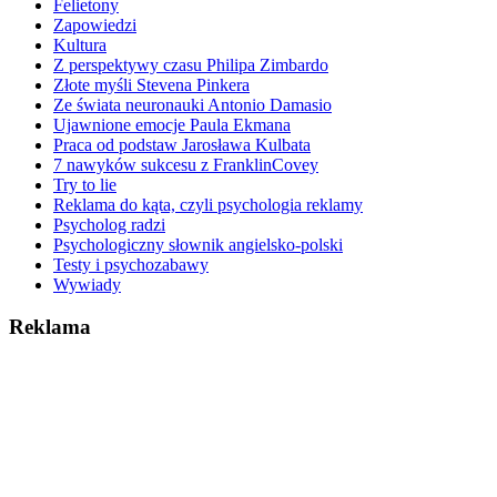
Felietony
Zapowiedzi
Kultura
Z perspektywy czasu Philipa Zimbardo
Złote myśli Stevena Pinkera
Ze świata neuronauki Antonio Damasio
Ujawnione emocje Paula Ekmana
Praca od podstaw Jarosława Kulbata
7 nawyków sukcesu z FranklinCovey
Try to lie
Reklama do kąta, czyli psychologia reklamy
Psycholog radzi
Psychologiczny słownik angielsko-polski
Testy i psychozabawy
Wywiady
Reklama