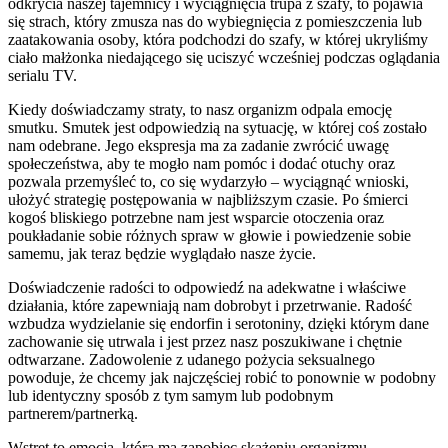
odkrycia naszej tajemnicy i wyciągnięcia trupa z szafy, to pojawia
się strach, który zmusza nas do wybiegnięcia z pomieszczenia lub
zaatakowania osoby, która podchodzi do szafy, w której ukryliśmy
ciało małżonka niedającego się uciszyć wcześniej podczas oglądania
serialu TV.
Kiedy doświadczamy straty, to nasz organizm odpala emocję
smutku. Smutek jest odpowiedzią na sytuację, w której coś zostało
nam odebrane. Jego ekspresja ma za zadanie zwrócić uwagę
społeczeństwa, aby te mogło nam pomóc i dodać otuchy oraz
pozwala przemyśleć to, co się wydarzyło – wyciągnąć wnioski,
ułożyć strategię postępowania w najbliższym czasie. Po śmierci
kogoś bliskiego potrzebne nam jest wsparcie otoczenia oraz
poukładanie sobie różnych spraw w głowie i powiedzenie sobie
samemu, jak teraz będzie wyglądało nasze życie.
Doświadczenie radości to odpowiedź na adekwatne i właściwe
działania, które zapewniają nam dobrobyt i przetrwanie. Radość
wzbudza wydzielanie się endorfin i serotoniny, dzięki którym dane
zachowanie się utrwala i jest przez nasz poszukiwane i chętnie
odtwarzane. Zadowolenie z udanego pożycia seksualnego
powoduje, że chcemy jak najczęściej robić to ponownie w podobny
lub identyczny sposób z tym samym lub podobnym
partnerem/partnerką.
Wstręt to emocja, która ma zapobiec skażeniu organizmu,