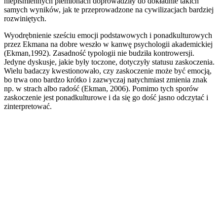
niepiśmiennych plemionach doprowadziły do dokładnie takich
samych wyników, jak te przeprowadzone na cywilizacjach bardziej
rozwiniętych.
Wyodrębnienie sześciu emocji podstawowych i ponadkulturowych
przez Ekmana na dobre weszło w kanwę psychologii akademickiej
(Ekman,1992). Zasadność typologii nie budziła kontrowersji.
Jedyne dyskusje, jakie były toczone, dotyczyły statusu zaskoczenia.
Wielu badaczy kwestionowało, czy zaskoczenie może być emocją,
bo trwa ono bardzo krótko i zazwyczaj natychmiast zmienia znak
np. w strach albo radość (Ekman, 2006). Pomimo tych sporów
zaskoczenie jest ponadkulturowe i da się go dość jasno odczytać i
zinterpretować.