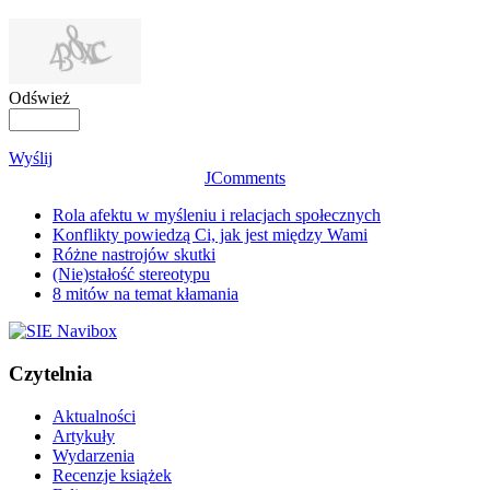
Odśwież
Wyślij
JComments
Rola afektu w myśleniu i relacjach społecznych
Konflikty powiedzą Ci, jak jest między Wami
Różne nastrojów skutki
(Nie)stałość stereotypu
8 mitów na temat kłamania
Czytelnia
Aktualności
Artykuły
Wydarzenia
Recenzje książek