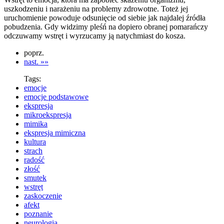
uszkodzeniu i narażeniu na problemy zdrowotne. Toteż jej
uruchomienie powoduje odsunięcie od siebie jak najdalej źródła
pobudzenia. Gdy widzimy pleśń na dopiero obranej pomarańczy
odczuwamy wstręt i wyrzucamy ją natychmiast do kosza.
poprz.
nast. »»
Tags:
emocje
emocje podstawowe
ekspresja
mikroekspresja
mimika
ekspresja mimiczna
kultura
strach
radość
złość
smutek
wstręt
zaskoczenie
afekt
poznanie
neurologia