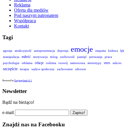
Reklama
Oferta dla mediów
Pod naszym patronatem
Współpraca
Kontakt
Tagi
emocje
agresja
atrakcyjność
autoprezentacja
depresja
empatia
kultura
lęk
miłość
manipulacja
motywacja
mózg
osobowość
pamięć
perswazja
praca
relacje
stres
psychologia
reklama
rodzina
rozwój
samoocena
stereotypy
sukces
szczęście
terapia
wpływ społeczny
zachowanie
zdrowie
Powered by
Easytagcloud v2.1
Newsletter
Bądź na bieżąco!
e-mail
Znajdź nas na Facebooku