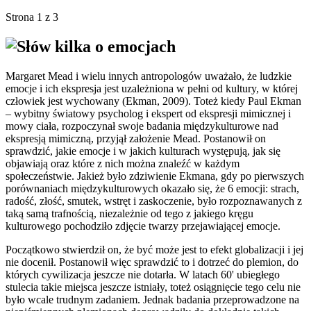
Strona 1 z 3
Słów kilka o emocjach
Margaret Mead i wielu innych antropologów uważało, że ludzkie
emocje i ich ekspresja jest uzależniona w pełni od kultury, w której
człowiek jest wychowany (Ekman, 2009). Toteż kiedy Paul Ekman
– wybitny światowy psycholog i ekspert od ekspresji mimicznej i
mowy ciała, rozpoczynał swoje badania międzykulturowe nad
ekspresją mimiczną, przyjął założenie Mead. Postanowił on
sprawdzić, jakie emocje i w jakich kulturach występują, jak się
objawiają oraz które z nich można znaleźć w każdym
społeczeństwie. Jakież było zdziwienie Ekmana, gdy po pierwszych
porównaniach międzykulturowych okazało się, że 6 emocji: strach,
radość, złość, smutek, wstręt i zaskoczenie, było rozpoznawanych z
taką samą trafnością, niezależnie od tego z jakiego kręgu
kulturowego pochodziło zdjęcie twarzy przejawiającej emocje.
Początkowo stwierdził on, że być może jest to efekt globalizacji i jej
nie docenił. Postanowił więc sprawdzić to i dotrzeć do plemion, do
których cywilizacja jeszcze nie dotarła. W latach 60' ubiegłego
stulecia takie miejsca jeszcze istniały, toteż osiągnięcie tego celu nie
było wcale trudnym zadaniem. Jednak badania przeprowadzone na