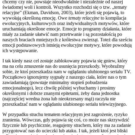
chcemy czy nie, powstaje nieodwołalnie i niezależnie od naszej
świadomej woli i kontroli. Wszystko rozchodzi się o tzw. „tematy
relacyjne” (Ekman, Davidson, 2003), które jeżeli się pojawią, to
wywołają określoną emocję. Owe
tematy relacyjne
to kompilacja
ewolucyjnych, kulturowych oraz indywidualnych motywów, które
uruchamiają określone emocje. Emocje to programy działania, które
miały za zadanie ułatwić nam przetrwanie i są pozostałością po
naszych braciach mniejszych z królestwa zwierząt. Toteż dla sześciu
emocji podstawowych istnieją ewolucyjne motywy, które powodują
ich występowanie.
I tak kiedy nasz cel zostaje zablokowany pojawia się gniew, który
ma na celu zmuszenie nas do usunięcia przeszkody. Wyobraźmy
sobie, że ktoś przeszkadza nam w oglądaniu ulubionego serialu TV.
Początkowo ignorujemy sygnały z naszego ciała, które nas o tym
zawiadamiają (powstaje minimalny stopień pobudzenia
emocjonalnego), lecz chwilę później wybuchamy i prosimy
określonymi i dobrze znanymi epitetami, żeby dana jednostka
(najczęściej wredna żona lub nieokrzesany mąż) raczyła nie
przeszkadzać nam w oglądaniu ulubionego serialu telewizyjnego.
W przypadku strachu tematem relacyjnym jest zagrożenie, ryzyko
zranienia. Wówczas, gdy pojawia się coś, co może nas skrzywdzić
fizycznie lub psychicznie, reagujemy strachem, który ma za zadanie
przygotować nas do ucieczki lub ataku. I tak, jeżeli ktoś jest bliski