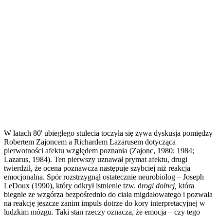
W latach 80' ubiegłego stulecia toczyła się żywa dyskusja pomiędzy
Robertem Zajoncem a Richardem Lazarusem dotycząca
pierwotności afektu względem poznania (Zajonc, 1980; 1984;
Lazarus, 1984). Ten pierwszy uznawał prymat afektu, drugi
twierdził, że ocena poznawcza następuje szybciej niż reakcja
emocjonalna. Spór rozstrzygnął ostatecznie neurobiolog – Joseph
LeDoux (1990), który odkrył istnienie tzw. d
rogi dolnej,
która
biegnie ze wzgórza bezpośrednio do ciała migdałowatego i pozwala
na reakcję jeszcze zanim impuls dotrze do kory interpretacyjnej w
ludzkim mózgu. Taki stan rzeczy oznacza, że emocja – czy tego