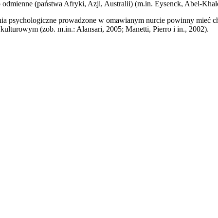
o odmienne (państwa Afryki, Azji, Australii) (m.in. Eysenck, Abel-K
dania psychologiczne prowadzone w omawianym nurcie powinny mieć cha
lturowym (zob. m.in.: Alansari, 2005; Manetti, Pierro i in., 2002).