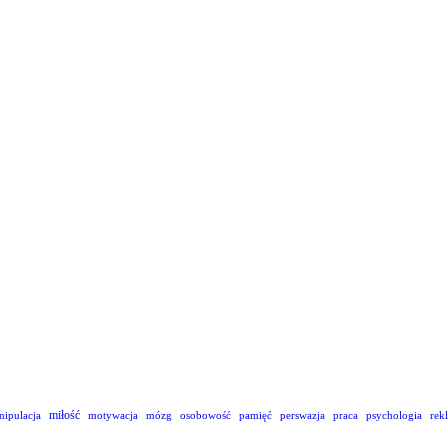
miłość
nipulacja
motywacja
mózg
osobowość
pamięć
perswazja
praca
psychologia
rek