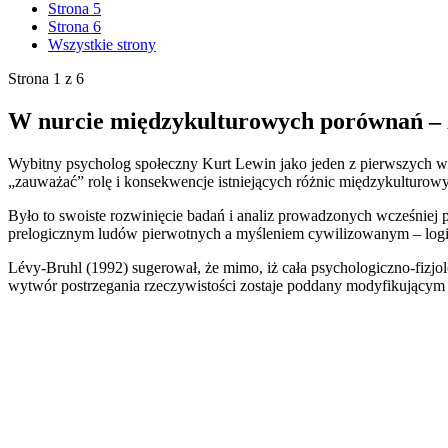
Strona 5
Strona 6
Wszystkie strony
Strona 1 z 6
W nurcie międzykulturowych porównań –
Wybitny psycholog społeczny Kurt Lewin jako jeden z pierwszych wy
„zauważać” rolę i konsekwencje istniejących różnic międzykulturow
Było to swoiste rozwinięcie badań i analiz prowadzonych wcześniej
prelogicznym ludów pierwotnych a myśleniem cywilizowanym – logi
Lévy-Bruhl (1992) sugerował, że mimo, iż cała psychologiczno-fizjo
wytwór postrzegania rzeczywistości zostaje poddany modyfikując