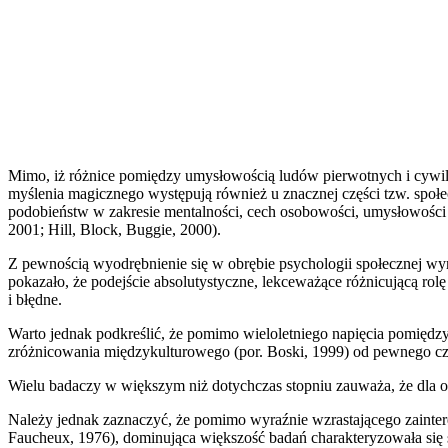
Mimo, iż różnice pomiędzy umysłowością ludów pierwotnych i cywiliz
myślenia magicznego występują również u znacznej części tzw. społe
podobieństw w zakresie mentalności, cech osobowości, umysłowości 
2001; Hill, Block, Buggie, 2000).
Z pewnością wyodrębnienie się w obrębie psychologii społecznej w
pokazało, że podejście absolutystyczne, lekceważące różnicującą ro
i błędne.
Warto jednak podkreślić, że pomimo wieloletniego napięcia pomięd
zróżnicowania międzykulturowego (por. Boski, 1999) od pewnego cza
Wielu badaczy w większym niż dotychczas stopniu zauważa, że dla 
Należy jednak zaznaczyć, że pomimo wyraźnie wzrastającego zainter
Faucheux, 1976), dominująca większość badań charakteryzowała się