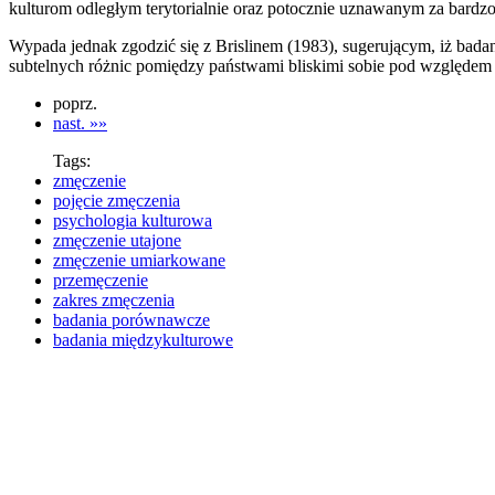
kulturom odległym terytorialnie oraz potocznie uznawanym za bardz
Wypada jednak zgodzić się z Brislinem (1983), sugerującym, iż ba
subtelnych różnic pomiędzy państwami bliskimi sobie pod względem ku
poprz.
nast. »»
Tags:
zmęczenie
pojęcie zmęczenia
psychologia kulturowa
zmęczenie utajone
zmęczenie umiarkowane
przemęczenie
zakres zmęczenia
badania porównawcze
badania międzykulturowe