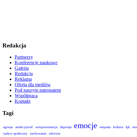
Redakcja
Partnerzy
Konferencje naukowe
Galeria
Redakcja
Reklama
Oferta dla mediów
Pod naszym patronatem
Współpraca
Kontakt
Tagi
emocje
agresja
atrakcyjność
autoprezentacja
depresja
empatia
kultura
lęk
ma
wpływ społeczny
zachowanie
zdrowie