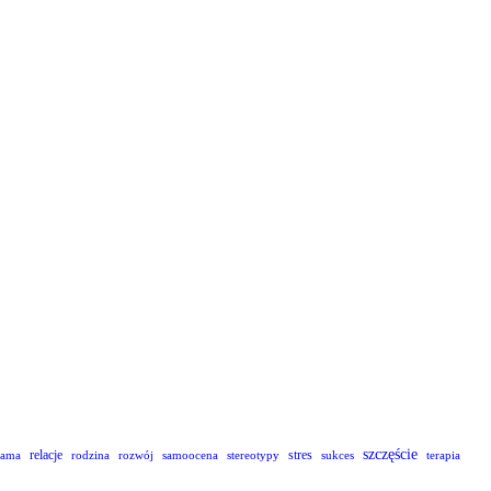
szczęście
relacje
stres
lama
rodzina
rozwój
samoocena
stereotypy
sukces
terapia