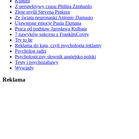
Kultura
Z perspektywy czasu Philipa Zimbardo
Złote myśli Stevena Pinkera
Ze świata neuronauki Antonio Damasio
Ujawnione emocje Paula Ekmana
Praca od podstaw Jarosława Kulbata
7 nawyków sukcesu z FranklinCovey
Try to lie
Reklama do kąta, czyli psychologia reklamy
Psycholog radzi
Psychologiczny słownik angielsko-polski
Testy i psychozabawy
Wywiady
Reklama