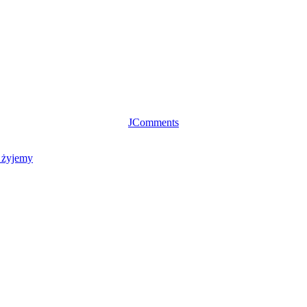
JComments
j żyjemy