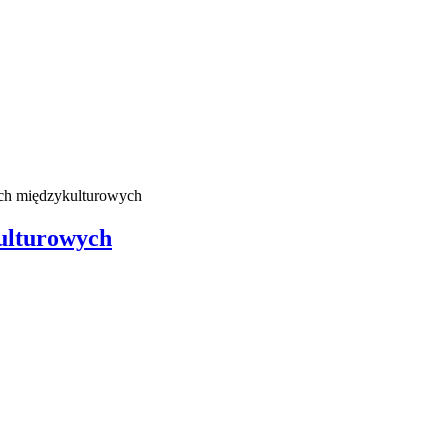
ch międzykulturowych
ulturowych