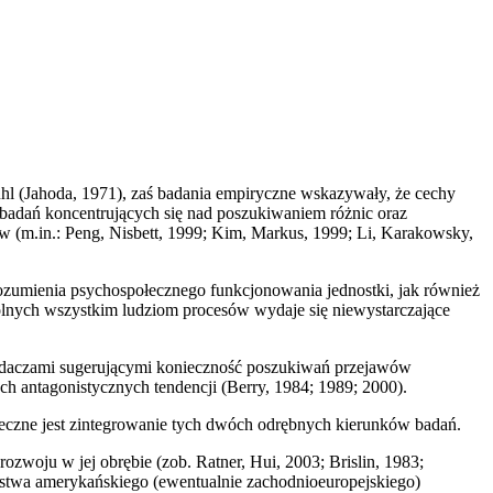
uhl (Jahoda, 1971), zaś badania empiryczne wskazywały, że cechy
 badań koncentrujących się nad poszukiwaniem różnic oraz
w (m.in.: Peng, Nisbett, 1999; Kim, Markus, 1999; Li, Karakowsky,
ozumienia psychospołecznego funkcjonowania jednostki, jak również
pólnych wszystkim ludziom procesów wydaje się niewystarczające
 badaczami sugerującymi konieczność poszukiwań przejawów
h antagonistycznych tendencji (Berry, 1984; 1989; 2000).
eczne jest zintegrowanie tych dwóch odrębnych kierunków badań.
woju w jej obrębie (zob. Ratner, Hui, 2003; Brislin, 1983;
ństwa amerykańskiego (ewentualnie zachodnioeuropejskiego)