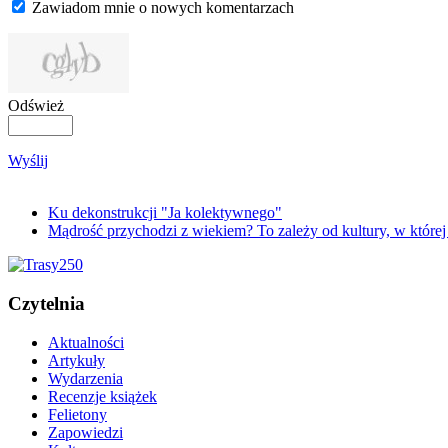
Zawiadom mnie o nowych komentarzach
Odśwież
Wyślij
Ku dekonstrukcji "Ja kolektywnego"
Mądrość przychodzi z wiekiem? To zależy od kultury, w które
Czytelnia
Aktualności
Artykuły
Wydarzenia
Recenzje książek
Felietony
Zapowiedzi