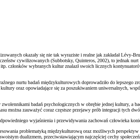
owanych okazały się nie tak wyraziste i realne jak zakładał Lévy-Br
czeństw cywilizowanych (Subbotsky, Quinteros, 2002), to jednak nurt
itp. członków wybranych kultur znalazł swoich licznych kontynuatoró
yraźnego nurtu badań międzykulturowych doprowadziło do lepszego zr
lę kultury oraz opowiadające się za poszukiwaniem uniwersalnych, ws
zy zwolennikami badań psychologicznych w obrębie jednej kultury, a
su można zauważyć coraz częstsze przejawy prób integracji tych dwóc
odpowiedniego wyjaśnienia i przewidywania zachowań człowieka koni
esowania problematyką międzykulturową oraz możliwych perspektyw roz
 swoistym dualizmem, przeciwstawiającym najczęściej cechy społecze