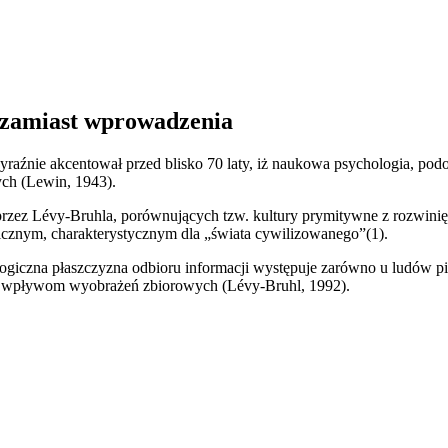
 zamiast wprowadzenia
raźnie akcentował przed blisko 70 laty, iż naukowa psychologia, po
ych (Lewin, 1943).
 przez Lévy-Bruhla, porównujących tzw. kultury prymitywne z rozwini
cznym, charakterystycznym dla „świata cywilizowanego”(1).
logiczna płaszczyzna odbioru informacji występuje zarówno u ludów pi
ym wpływom wyobrażeń zbiorowych (Lévy-Bruhl, 1992).