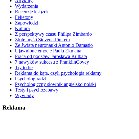
Artykuły
Wydarzenia
Recenzje książek
Felietony
Zapowiedzi
Kultura
Z perspektywy czasu Philipa Zimbardo
Złote myśli Stevena Pinkera
Ze świata neuronauki Antonio Damasio
Ujawnione emocje Paula Ekmana
Praca od podstaw Jarosława Kulbata
7 nawyków sukcesu z FranklinCovey
Try to lie
Reklama do kąta, czyli psychologia reklamy
Psycholog radzi
Psychologiczny słownik angielsko-polski
Testy i psychozabawy
Wywiady
Reklama