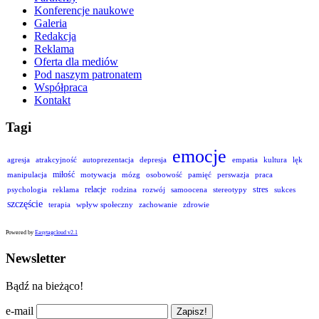
Konferencje naukowe
Galeria
Redakcja
Reklama
Oferta dla mediów
Pod naszym patronatem
Współpraca
Kontakt
Tagi
emocje
agresja
atrakcyjność
autoprezentacja
depresja
empatia
kultura
lęk
miłość
manipulacja
motywacja
mózg
osobowość
pamięć
perswazja
praca
relacje
stres
psychologia
reklama
rodzina
rozwój
samoocena
stereotypy
sukces
szczęście
terapia
wpływ społeczny
zachowanie
zdrowie
Powered by
Easytagcloud v2.1
Newsletter
Bądź na bieżąco!
e-mail