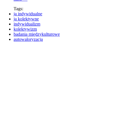
Tags:
ja indywidualne
ja kolektywne
indywidualizm
kolektywizm
badania międzykulturowe
autowaloryzacja