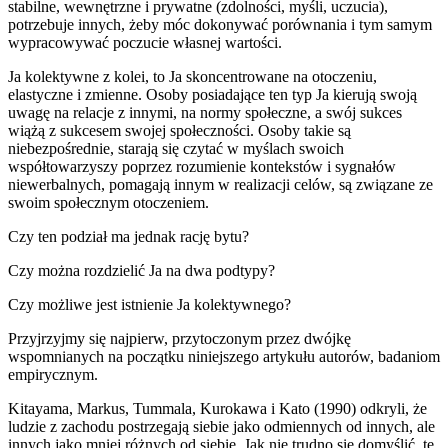
stabilne, wewnętrzne i prywatne (zdolności, myśli, uczucia),
potrzebuje innych, żeby móc dokonywać porównania i tym samym
wypracowywać poczucie własnej wartości.
Ja kolektywne z kolei, to Ja skoncentrowane na otoczeniu,
elastyczne i zmienne. Osoby posiadające ten typ Ja kierują swoją
uwagę na relacje z innymi, na normy społeczne, a swój sukces
wiążą z sukcesem swojej społeczności. Osoby takie są
niebezpośrednie, starają się czytać w myślach swoich
współtowarzyszy poprzez rozumienie kontekstów i sygnałów
niewerbalnych, pomagają innym w realizacji celów, są związane ze
swoim społecznym otoczeniem.
Czy ten podział ma jednak rację bytu?
Czy można rozdzielić Ja na dwa podtypy?
Czy możliwe jest istnienie Ja kolektywnego?
Przyjrzyjmy się najpierw, przytoczonym przez dwójkę
wspomnianych na początku niniejszego artykułu autorów, badaniom
empirycznym.
Kitayama, Markus, Tummala, Kurokawa i Kato (1990) odkryli, że
ludzie z zachodu postrzegają siebie jako odmiennych od innych, ale
innych jako mniej różnych od siebie. Jak nie trudno się domyślić, te