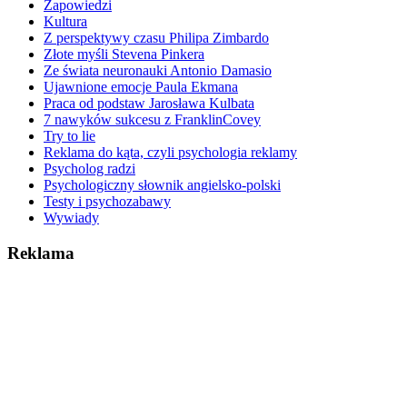
Zapowiedzi
Kultura
Z perspektywy czasu Philipa Zimbardo
Złote myśli Stevena Pinkera
Ze świata neuronauki Antonio Damasio
Ujawnione emocje Paula Ekmana
Praca od podstaw Jarosława Kulbata
7 nawyków sukcesu z FranklinCovey
Try to lie
Reklama do kąta, czyli psychologia reklamy
Psycholog radzi
Psychologiczny słownik angielsko-polski
Testy i psychozabawy
Wywiady
Reklama