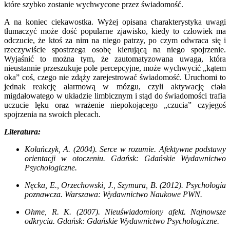
które szybko zostanie wychwycone przez świadomość.
A na koniec ciekawostka. Wyżej opisana charakterystyka uwagi
tłumaczyć może dość popularne zjawisko, kiedy to człowiek ma
odczucie, że ktoś za nim na niego patrzy, po czym odwraca się i
rzeczywiście spostrzega osobę kierującą na niego spojrzenie.
Wyjaśnić to można tym, że zautomatyzowana uwaga, która
nieustannie przeszukuje pole percepcyjne, może wychwycić „kątem
oka” coś, czego nie zdąży zarejestrować świadomość. Uruchomi to
jednak reakcję alarmową w mózgu, czyli aktywację ciała
migdałowatego w układzie limbicznym i stąd do świadomości trafia
uczucie lęku oraz wrażenie niepokojącego „czucia” czyjegoś
spojrzenia na swoich plecach.
Literatura:
Kolańczyk, A. (2004). Serce w rozumie. Afektywne podstawy
orientacji w otoczeniu. Gdańsk: Gdańskie Wydawnictwo
Psychologiczne.
Nęcka, E., Orzechowski, J., Szymura, B. (2012). Psychologia
poznawcza. Warszawa: Wydawnictwo Naukowe PWN.
Ohme, R. K. (2007). Nieuświadomiony afekt. Najnowsze
odkrycia. Gdańsk: Gdańskie Wydawnictwo Psychologiczne.