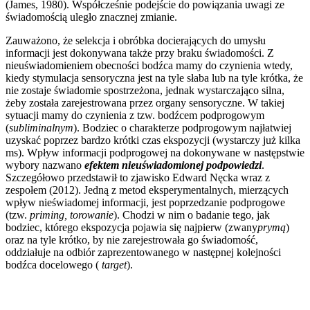
(James, 1980). Współcześnie podejście do powiązania uwagi ze
świadomością uległo znacznej zmianie.
Zauważono, że selekcja i obróbka docierających do umysłu
informacji jest dokonywana także przy braku świadomości. Z
nieuświadomieniem obecności bodźca mamy do czynienia wtedy,
kiedy stymulacja sensoryczna jest na tyle słaba lub na tyle krótka, że
nie zostaje świadomie spostrzeżona, jednak wystarczająco silna,
żeby została zarejestrowana przez organy sensoryczne. W takiej
sytuacji mamy do czynienia z tzw. bodźcem podprogowym
(
subliminalnym
). Bodziec o charakterze podprogowym najłatwiej
uzyskać poprzez bardzo krótki czas ekspozycji (wystarczy już kilka
ms). Wpływ informacji podprogowej na dokonywane w następstwie
wybory nazwano
efektem nieuświadomionej podpowiedzi
.
Szczegółowo przedstawił to zjawisko Edward Nęcka wraz z
zespołem (2012). Jedną z metod eksperymentalnych, mierzących
wpływ nieświadomej informacji, jest poprzedzanie podprogowe
(tzw.
priming, torowanie
). Chodzi w nim o badanie tego, jak
bodziec, którego ekspozycja pojawia się najpierw (zwany
prymą
)
oraz na tyle krótko, by nie zarejestrowała go świadomość,
oddziałuje na odbiór zaprezentowanego w następnej kolejności
bodźca docelowego (
target
).