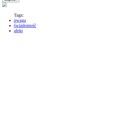
Tags:
uwaga
świadomość
afekt