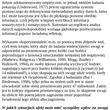
dobrze udokumentowany empirycznie, to jednak niektóre badania
pokazują (Underwood, 1977) pewne ograniczenia systemu
poznawczego do dokonywania nieświadomej analizy danych, która
być może zawężona jest tylko do płytkiego poziomu obróbki
informacji, czyli jedynie wstępnej weryfikacji informacji
sensorycznych i somatycznych. Natomiast szczegółowa analiza
danych najprawdopodobniej wymaga głębokiego przetworzenia
informacji poprzez świadomą refleksję.
Wykazano eksperymentalnie, m.in. za pomocą testu
dotprobe task,
czyli testu kropki, który służy do badania tendencyjności uwagi w
odpowiedzi na prezentowane przez krótki czas bodźce
poprzedzające o konotacji emocjonalnie neutralnej lub negatywnej
(Mathews, Ridgeway i Williamson, 1996; Mogg, Bradley i
Hallowell, 1994), że osoby lękowe potrafią wychwycić bodziec
zagrażający nawet przy bardzo krótkiej ekspozycji (wystarczy już
14 milisekund!), a więc skupiają na nich uwagę także wtedy, kiedy
nie rejestruje ich świadomość. Zgodnie z badaniami (Bar i
Biederman, 1998), tylko jedna na siedem osób jest w stanie
uświadomić sobie obraz prezentowany przez 47 milisekund. Zatem
jest to kolejny argument przemawiający za tym, że skupienie uwagi
na afekcie lub potencjalnym zagrożeniu może poprzedzać
świadomość tego afektu albo zagrożenia.
W jakich sytuacjach afekt może mieć szczególny wpływ na uwagę