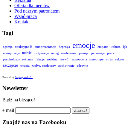
Reklama
Oferta dla mediów
Pod naszym patronatem
Współpraca
Kontakt
Tagi
emocje
agresja
atrakcyjność
autoprezentacja
depresja
empatia
kultura
lęk
miłość
manipulacja
motywacja
mózg
osobowość
pamięć
perswazja
praca
relacje
stres
psychologia
reklama
rodzina
rozwój
samoocena
stereotypy
sukces
szczęście
terapia
wpływ społeczny
zachowanie
zdrowie
Powered by
Easytagcloud v2.1
Newsletter
Bądź na bieżąco!
e-mail
Znajdź nas na Facebooku