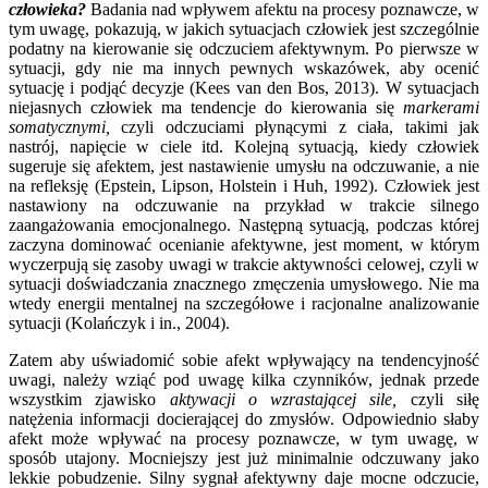
człowieka?
Badania nad wpływem afektu na procesy poznawcze, w
tym uwagę, pokazują, w jakich sytuacjach człowiek jest szczególnie
podatny na kierowanie się odczuciem afektywnym. Po pierwsze w
sytuacji, gdy nie ma innych pewnych wskazówek, aby ocenić
sytuację i podjąć decyzje (Kees van den Bos, 2013). W sytuacjach
niejasnych człowiek ma tendencje do kierowania się
markerami
somatycznymi,
czyli odczuciami płynącymi z ciała, takimi jak
nastrój, napięcie w ciele itd. Kolejną sytuacją, kiedy człowiek
sugeruje się afektem, jest nastawienie umysłu na odczuwanie, a nie
na refleksję (Epstein, Lipson, Holstein i Huh, 1992). Człowiek jest
nastawiony na odczuwanie na przykład w trakcie silnego
zaangażowania emocjonalnego. Następną sytuacją, podczas której
zaczyna dominować ocenianie afektywne, jest moment, w którym
wyczerpują się zasoby uwagi w trakcie aktywności celowej, czyli w
sytuacji doświadczania znacznego zmęczenia umysłowego. Nie ma
wtedy energii mentalnej na szczegółowe i racjonalne analizowanie
sytuacji (Kolańczyk i in., 2004).
Zatem aby uświadomić sobie afekt wpływający na tendencyjność
uwagi, należy wziąć pod uwagę kilka czynników, jednak przede
wszystkim zjawisko
aktywacji o wzrastającej sile,
czyli siłę
natężenia informacji docierającej do zmysłów. Odpowiednio słaby
afekt może wpływać na procesy poznawcze, w tym uwagę, w
sposób utajony. Mocniejszy jest już minimalnie odczuwany jako
lekkie pobudzenie. Silny sygnał afektywny daje mocne odczucie,