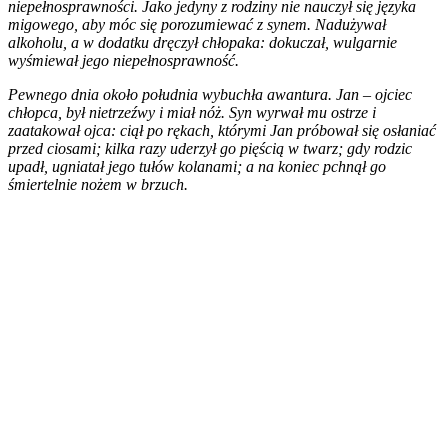
niepełnosprawności. Jako jedyny z rodziny nie nauczył się języka
migowego, aby móc się porozumiewać z synem. Nadużywał
alkoholu, a w dodatku dręczył chłopaka: dokuczał, wulgarnie
wyśmiewał jego niepełnosprawność.
Pewnego dnia około południa wybuchła awantura. Jan – ojciec
chłopca, był nietrzeźwy i miał nóż. Syn wyrwał mu ostrze i
zaatakował ojca: ciął po rękach, którymi Jan próbował się osłaniać
przed ciosami; kilka razy uderzył go pięścią w twarz; gdy rodzic
upadł, ugniatał jego tułów kolanami; a na koniec pchnął go
śmiertelnie nożem w brzuch.