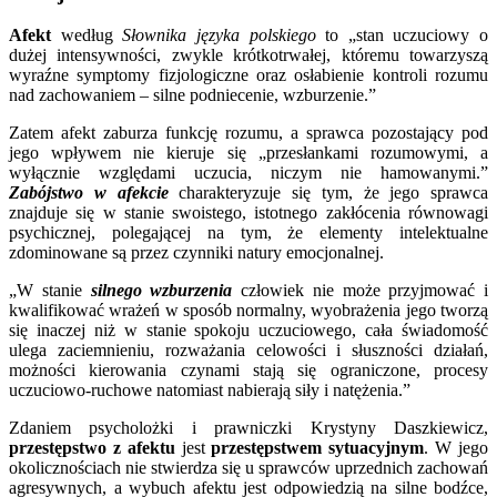
Afekt
według
Słownika języka polskiego
to „stan uczuciowy o
dużej intensywności, zwykle krótkotrwałej, któremu towarzyszą
wyraźne symptomy fizjologiczne oraz osłabienie kontroli rozumu
nad zachowaniem – silne podniecenie, wzburzenie.”
Zatem afekt zaburza funkcję rozumu, a sprawca pozostający pod
jego wpływem nie kieruje się „przesłankami rozumowymi, a
wyłącznie względami uczucia, niczym nie hamowanymi.”
Zabójstwo w afekcie
charakteryzuje się tym, że jego sprawca
znajduje się w stanie swoistego, istotnego zakłócenia równowagi
psychicznej, polegającej na tym, że elementy intelektualne
zdominowane są przez czynniki natury emocjonalnej.
„W stanie
silnego wzburzenia
człowiek nie może przyjmować i
kwalifikować wrażeń w sposób normalny, wyobrażenia jego tworzą
się inaczej niż w stanie spokoju uczuciowego, cała świadomość
ulega zaciemnieniu, rozważania celowości i słuszności działań,
możności kierowania czynami stają się ograniczone, procesy
uczuciowo-ruchowe natomiast nabierają siły i natężenia.”
Zdaniem psycholożki i prawniczki Krystyny Daszkiewicz,
przestępstwo z afektu
jest
przestępstwem sytuacyjnym
. W jego
okolicznościach nie stwierdza się u sprawców uprzednich zachowań
agresywnych, a wybuch afektu jest odpowiedzią na silne bodźce,