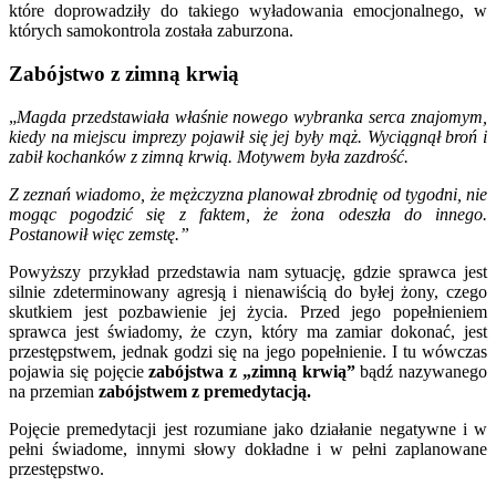
które doprowadziły do takiego wyładowania emocjonalnego, w
których samokontrola została zaburzona.
Zabójstwo z zimną krwią
„
Magda przedstawiała właśnie nowego wybranka serca znajomym,
kiedy na miejscu imprezy pojawił się jej były mąż.
Wyciągnął broń i
zabił kochanków z zimną krwią. Motywem była zazdrość.
Z zeznań wiadomo, że mężczyzna planował zbrodnię od tygodni, nie
mogąc pogodzić się z faktem, że żona odeszła do innego.
Postanowił więc zemstę.”
Powyższy przykład przedstawia nam sytuację, gdzie sprawca jest
silnie zdeterminowany agresją i nienawiścią do byłej żony, czego
skutkiem jest pozbawienie jej życia. Przed jego popełnieniem
sprawca jest świadomy, że czyn, który ma zamiar dokonać, jest
przestępstwem, jednak godzi się na jego popełnienie. I tu wówczas
pojawia się pojęcie
zabójstwa z „zimną krwią”
bądź nazywanego
na przemian
zabójstwem z premedytacją.
Pojęcie premedytacji jest rozumiane jako działanie negatywne i w
pełni świadome, innymi słowy dokładne i w pełni zaplanowane
przestępstwo.