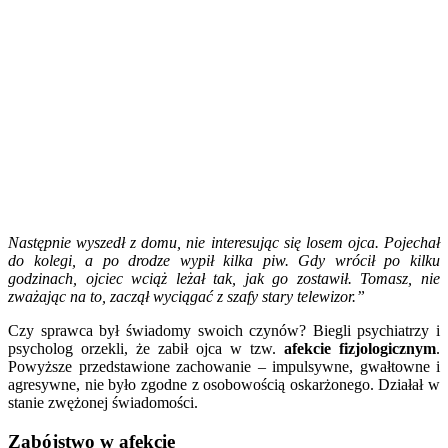
Następnie wyszedł z domu, nie interesując się losem ojca. Pojechał
do kolegi, a po drodze wypił kilka piw. Gdy wrócił po kilku
godzinach, ojciec wciąż leżał tak, jak go zostawił. Tomasz, nie
zważając na to, zaczął wyciągać z szafy stary telewizor.”
Czy sprawca był świadomy swoich czynów? Biegli psychiatrzy i
psycholog orzekli, że zabił ojca w tzw.
afekcie fizjologicznym
.
Powyższe przedstawione zachowanie – impulsywne, gwałtowne i
agresywne, nie było zgodne z osobowością oskarżonego. Działał w
stanie zwężonej świadomości.
Zabójstwo w afekcie