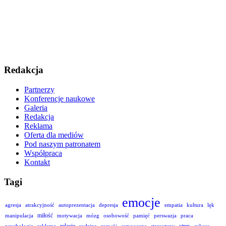
Redakcja
Partnerzy
Konferencje naukowe
Galeria
Redakcja
Reklama
Oferta dla mediów
Pod naszym patronatem
Współpraca
Kontakt
Tagi
emocje
agresja
atrakcyjność
autoprezentacja
depresja
empatia
kultura
lęk
miłość
manipulacja
motywacja
mózg
osobowość
pamięć
perswazja
praca
relacje
stres
psychologia
reklama
rodzina
rozwój
samoocena
stereotypy
sukces