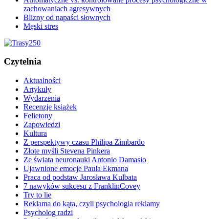
zachowaniach agresywnych
Blizny od napaści słownych
Męski stres
Czytelnia
Aktualności
Artykuły
Wydarzenia
Recenzje książek
Felietony
Zapowiedzi
Kultura
Z perspektywy czasu Philipa Zimbardo
Złote myśli Stevena Pinkera
Ze świata neuronauki Antonio Damasio
Ujawnione emocje Paula Ekmana
Praca od podstaw Jarosława Kulbata
7 nawyków sukcesu z FranklinCovey
Try to lie
Reklama do kąta, czyli psychologia reklamy
Psycholog radzi