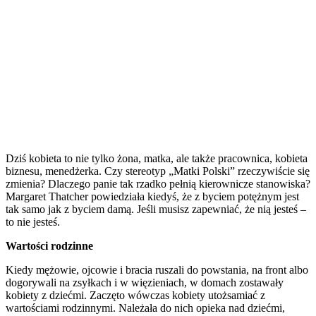
Dziś kobieta to nie tylko żona, matka, ale także pracownica, kobieta
biznesu, menedżerka. Czy stereotyp „Matki Polski” rzeczywiście się
zmienia? Dlaczego panie tak rzadko pełnią kierownicze stanowiska?
Margaret Thatcher powiedziała kiedyś, że z byciem potężnym jest
tak samo jak z byciem damą. Jeśli musisz zapewniać, że nią jesteś –
to nie jesteś.
Wartości rodzinne
Kiedy mężowie, ojcowie i bracia ruszali do powstania, na front albo
dogorywali na zsyłkach i w więzieniach, w domach zostawały
kobiety z dziećmi. Zaczęto wówczas kobiety utożsamiać z
wartościami rodzinnymi. Należała do nich opieka nad dziećmi,