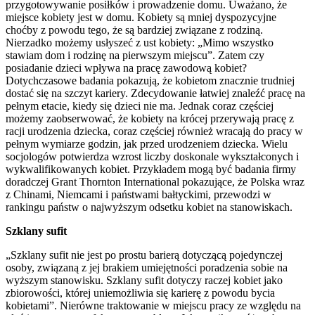
przygotowywanie posiłków i prowadzenie domu. Uważano, że
miejsce kobiety jest w domu. Kobiety są mniej dyspozycyjne
choćby z powodu tego, że są bardziej związane z rodziną.
Nierzadko możemy usłyszeć z ust kobiety: „Mimo wszystko
stawiam dom i rodzinę na pierwszym miejscu”. Zatem czy
posiadanie dzieci wpływa na pracę zawodową kobiet?
Dotychczasowe badania pokazują, że kobietom znacznie trudniej
dostać się na szczyt kariery. Zdecydowanie łatwiej znaleźć pracę na
pełnym etacie, kiedy się dzieci nie ma. Jednak coraz częściej
możemy zaobserwować, że kobiety na krócej przerywają pracę z
racji urodzenia dziecka, coraz częściej również wracają do pracy w
pełnym wymiarze godzin, jak przed urodzeniem dziecka. Wielu
socjologów potwierdza wzrost liczby doskonale wykształconych i
wykwalifikowanych kobiet. Przykładem mogą być badania firmy
doradczej Grant Thornton International pokazujące, że Polska wraz
z Chinami, Niemcami i państwami bałtyckimi, przewodzi w
rankingu państw o najwyższym odsetku kobiet na stanowiskach.
Szklany sufit
„Szklany sufit nie jest po prostu barierą dotyczącą pojedynczej
osoby, związaną z jej brakiem umiejętności poradzenia sobie na
wyższym stanowisku. Szklany sufit dotyczy raczej kobiet jako
zbiorowości, której uniemożliwia się karierę z powodu bycia
kobietami”. Nierówne traktowanie w miejscu pracy ze względu na