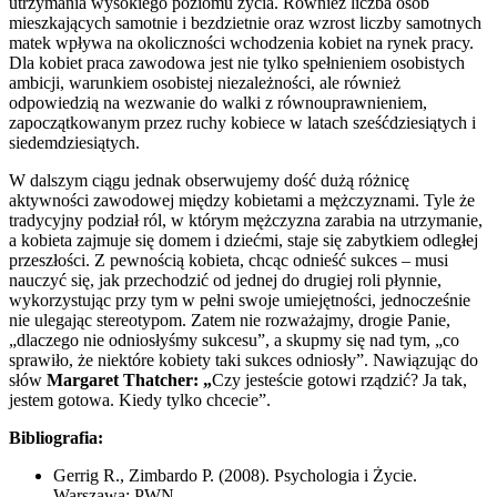
utrzymania wysokiego poziomu życia. Również liczba osób
mieszkających samotnie i bezdzietnie oraz wzrost liczby samotnych
matek wpływa na okoliczności wchodzenia kobiet na rynek pracy.
Dla kobiet praca zawodowa jest nie tylko spełnieniem osobistych
ambicji, warunkiem osobistej niezależności, ale również
odpowiedzią na wezwanie do walki z równouprawnieniem,
zapoczątkowanym przez ruchy kobiece w latach sześćdziesiątych i
siedemdziesiątych.
W dalszym ciągu jednak obserwujemy dość dużą różnicę
aktywności zawodowej między kobietami a mężczyznami. Tyle że
tradycyjny podział ról, w którym mężczyzna zarabia na utrzymanie,
a kobieta zajmuje się domem i dziećmi, staje się zabytkiem odległej
przeszłości. Z pewnością kobieta, chcąc odnieść sukces – musi
nauczyć się, jak przechodzić od jednej do drugiej roli płynnie,
wykorzystując przy tym w pełni swoje umiejętności, jednocześnie
nie ulegając stereotypom. Zatem nie rozważajmy, drogie Panie,
„dlaczego nie odniosłyśmy sukcesu”, a skupmy się nad tym, „co
sprawiło, że niektóre kobiety taki sukces odniosły”. Nawiązując do
słów
Margaret Thatcher: „
Czy jesteście gotowi rządzić? Ja tak,
jestem gotowa. Kiedy tylko chcecie”.
Bibliografia:
Gerrig R., Zimbardo P. (2008). Psychologia i Życie.
Warszawa: PWN