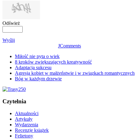
Odśwież
Wyślij
JComments
Miłość nie pyta o wiek
8 kroków zwiększających kreatywność
Adaptacja sukcesu
Agresja kobiet w małżeństwie i w związkach romantycznych
Bóg w każdym drzewie
Czytelnia
Aktualności
Artykuły
Wydarzenia
Recenzje książek
Felietony