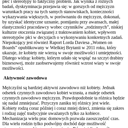
płeć i stereotypy to faktyczny problem. Jak wynika z różnych
badań, dyskryminacja przejawia się: w gorszych od mężczyzn
warunkach pracy na tych samych stanowiskach, konieczności
wykazywania większych, w porównaniu do mężczyzn, dokonań,
by uzyskać identyczne uznanie, pomijaniu przy awansach, małej
elastyczności pracodawcy wobec czynników „rodzinnych”, niskiej
kulturze otoczenia związanej z traktowaniem kobiet, wpływem
stereotypów płci w decyzjach o wykonywaniu konkretnych zadań.
Niepokojący jest również Raport Lorda Daviesa „Women on
Boards” opublikowany w Wielkiej Brytanii w 2011 roku, który
ukazuje, że kobiety nie wierzą w swoje możliwości i umiejętności.
Dlatego widząc kobiety, którym udało się wspiąć na szczyt drabiny
biznesowej, może zaobserwujemy również wzrost wiary w swoje
możliwości.
Aktywność zawodowa
Mężczyźni są bardziej aktywni zawodowo niż kobiety. Jednak
odsetek czynnych zawodowo kobiet wzrasta, a maleje odsetek
czynnych zawodowo mężczyzn. Prawdopodobnie ta różnica będzie
się nadal zmniejszać. Przyczyn zaniku tej różnicy jest wiele.
Kobiety rodzą coraz później i coraz mniej dzieci, zmienia się zakres
i rodzaj zajęć tradycyjnie uważanych tylko za kobiece.
Mechanizacja wielu prac domowych pozwala zaoszczędzić czas.
Dla wielu rodzin tylko podwójny dochód daje możliwość