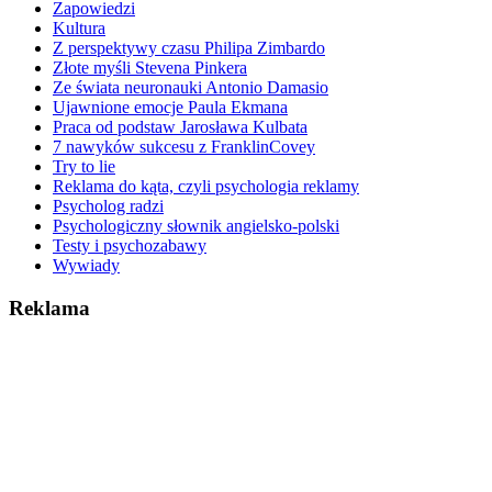
Zapowiedzi
Kultura
Z perspektywy czasu Philipa Zimbardo
Złote myśli Stevena Pinkera
Ze świata neuronauki Antonio Damasio
Ujawnione emocje Paula Ekmana
Praca od podstaw Jarosława Kulbata
7 nawyków sukcesu z FranklinCovey
Try to lie
Reklama do kąta, czyli psychologia reklamy
Psycholog radzi
Psychologiczny słownik angielsko-polski
Testy i psychozabawy
Wywiady
Reklama