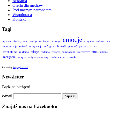
Reklama
Oferta dla mediów
Pod naszym patronatem
Współpraca
Kontakt
Tagi
emocje
agresja
atrakcyjność
autoprezentacja
depresja
empatia
kultura
lęk
miłość
manipulacja
motywacja
mózg
osobowość
pamięć
perswazja
praca
relacje
stres
psychologia
reklama
rodzina
rozwój
samoocena
stereotypy
sukces
szczęście
terapia
wpływ społeczny
zachowanie
zdrowie
Powered by
Easytagcloud v2.1
Newsletter
Bądź na bieżąco!
e-mail
Znajdź nas na Facebooku