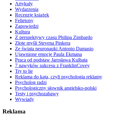
Artykuły
Wydarzenia
Recenzje książek
Felietony
Zapowiedzi
Kultura
Z perspektywy czasu Philipa Zimbardo
Złote myśli Stevena Pinkera
Ze świata neuronauki Antonio Damasio
Ujawnione emocje Paula Ekmana
Praca od podstaw Jarosława Kulbata
7 nawyków sukcesu z FranklinCovey
Try to lie
Reklama do kąta, czyli psychologia reklamy
Psycholog radzi
Psychologiczny słownik angielsko-polski
Testy i psychozabawy
Wywiady
Reklama