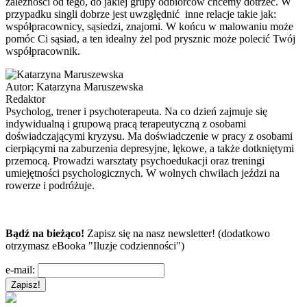
zależności od tego, do jakiej grupy odbiorców chcemy dotrzeć. W
przypadku singli dobrze jest uwzględnić inne relacje takie jak:
współpracownicy, sąsiedzi, znajomi. W końcu w malowaniu może
pomóc Ci sąsiad, a ten idealny żel pod prysznic może polecić Twój
współpracownik.
Autor:
Katarzyna Maruszewska
Redaktor
Psycholog, trener i psychoterapeuta. Na co dzień zajmuje się
indywidualną i grupową pracą terapeutyczną z osobami
doświadczającymi kryzysu. Ma doświadczenie w pracy z osobami
cierpiącymi na zaburzenia depresyjne, lękowe, a także dotkniętymi
przemocą. Prowadzi warsztaty psychoedukacji oraz treningi
umiejętności psychologicznych. W wolnych chwilach jeździ na
rowerze i podróżuje.
Bądź na bieżąco!
Zapisz się na nasz newsletter! (dodatkowo
otrzymasz eBooka "Iluzje codzienności")
e-mail: