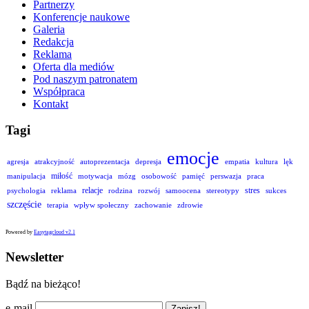
Partnerzy
Konferencje naukowe
Galeria
Redakcja
Reklama
Oferta dla mediów
Pod naszym patronatem
Współpraca
Kontakt
Tagi
emocje
agresja
atrakcyjność
autoprezentacja
depresja
empatia
kultura
lęk
miłość
manipulacja
motywacja
mózg
osobowość
pamięć
perswazja
praca
relacje
stres
psychologia
reklama
rodzina
rozwój
samoocena
stereotypy
sukces
szczęście
terapia
wpływ społeczny
zachowanie
zdrowie
Powered by
Easytagcloud v2.1
Newsletter
Bądź na bieżąco!
e-mail