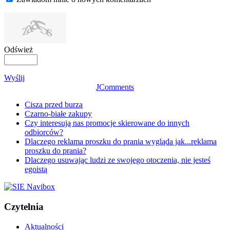
Odśwież
Wyślij
JComments
Cisza przed burzą
Czarno-białe zakupy
Czy interesują nas promocje skierowane do innych
odbiorców?
Dlaczego reklama proszku do prania wygląda jak...reklama
proszku do prania?
Dlaczego usuwając ludzi ze swojego otoczenia, nie jesteś
egoistą
Czytelnia
Aktualności