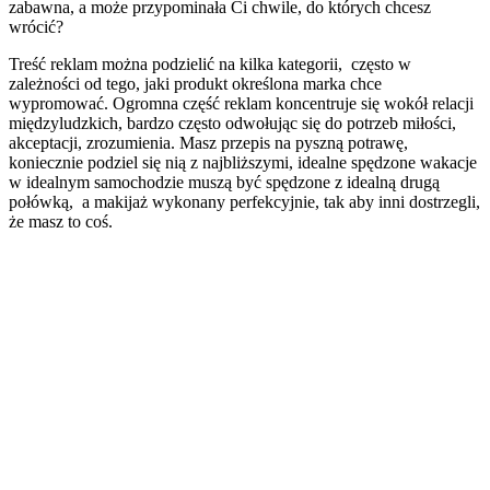
zabawna, a może przypominała Ci chwile, do których chcesz
wrócić?
Treść reklam można podzielić na kilka kategorii, często w
zależności od tego, jaki produkt określona marka chce
wypromować. Ogromna część reklam koncentruje się wokół relacji
międzyludzkich, bardzo często odwołując się do potrzeb miłości,
akceptacji, zrozumienia. Masz przepis na pyszną potrawę,
koniecznie podziel się nią z najbliższymi, idealne spędzone wakacje
w idealnym samochodzie muszą być spędzone z idealną drugą
połówką, a makijaż wykonany perfekcyjnie, tak aby inni dostrzegli,
że masz to coś.