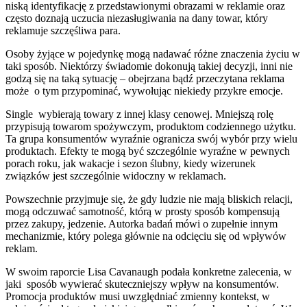
niską identyfikację z przedstawionymi obrazami w reklamie oraz
często doznają uczucia niezasługiwania na dany towar, który
reklamuje szczęśliwa para.
Osoby żyjące w pojedynkę mogą nadawać różne znaczenia życiu w
taki sposób. Niektórzy świadomie dokonują takiej decyzji, inni nie
godzą się na taką sytuację – obejrzana bądź przeczytana reklama
może o tym przypominać, wywołując niekiedy przykre emocje.
Single wybierają towary z innej klasy cenowej. Mniejszą rolę
przypisują towarom spożywczym, produktom codziennego użytku.
Ta grupa konsumentów wyraźnie ogranicza swój wybór przy wielu
produktach. Efekty te mogą być szczególnie wyraźne w pewnych
porach roku, jak wakacje i sezon ślubny, kiedy wizerunek
związków jest szczególnie widoczny w reklamach.
Powszechnie przyjmuje się, że gdy ludzie nie mają bliskich relacji,
mogą odczuwać samotność, którą w prosty sposób kompensują
przez zakupy, jedzenie. Autorka badań mówi o zupełnie innym
mechanizmie, który polega głównie na odcięciu się od wpływów
reklam.
W swoim raporcie Lisa Cavanaugh podała konkretne zalecenia, w
jaki sposób wywierać skuteczniejszy wpływ na konsumentów.
Promocja produktów musi uwzględniać zmienny kontekst, w