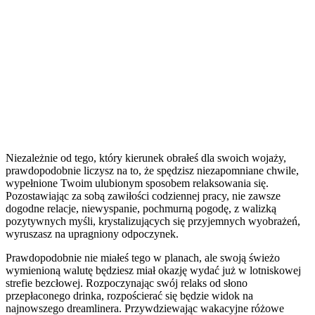
Niezależnie od tego, który kierunek obrałeś dla swoich wojaży,
prawdopodobnie liczysz na to, że spędzisz niezapomniane chwile,
wypełnione Twoim ulubionym sposobem relaksowania się.
Pozostawiając za sobą zawiłości codziennej pracy, nie zawsze
dogodne relacje, niewyspanie, pochmurną pogodę, z walizką
pozytywnych myśli, krystalizujących się przyjemnych wyobrażeń,
wyruszasz na upragniony odpoczynek.
Prawdopodobnie nie miałeś tego w planach, ale swoją świeżo
wymienioną walutę będziesz miał okazję wydać już w lotniskowej
strefie bezcłowej. Rozpoczynając swój relaks od słono
przepłaconego drinka, rozpościerać się będzie widok na
najnowszego dreamlinera. Przywdziewając wakacyjne różowe