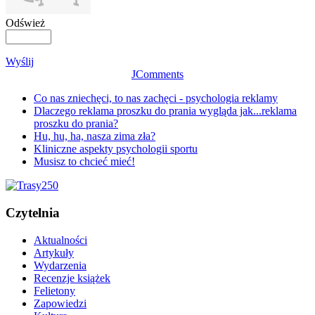
Odśwież
Wyślij
JComments
Co nas zniechęci, to nas zachęci - psychologia reklamy
Dlaczego reklama proszku do prania wygląda jak...reklama
proszku do prania?
Hu, hu, ha, nasza zima zła?
Kliniczne aspekty psychologii sportu
Musisz to chcieć mieć!
Czytelnia
Aktualności
Artykuły
Wydarzenia
Recenzje książek
Felietony
Zapowiedzi