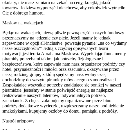
okulary, nie masz zamiaru narzekać na ceny, kolejki, jakość
towarów. Jedziesz wypocząć i nie chcesz, aby cokolwiek wytrąciło
Cię z dobrego humoru.
Maslow na wakacjach
Będąc na wakacjach, niewątpliwie pewną część naszych funduszy
przeznaczymy na jedzenie czy picie. Jeżeli mamy je jednak
zapewnione w opcji all-inclusive, powstaje pytanie: „na co wydamy
nasze oszczędności?” Jedną z częściej opisywanych teorii
motywacji jest teoria Abrahama Maslowa. Wypełniając fundamenty
piramidy potrzebami takimi jak potrzeby fizjologiczne i
bezpieczeństwa, które zapewnia nam nasz organizator podróży czy
hotel, przynależności i miłości oraz szacunku, okazywane przez
naszą rodzinę, grupę, z którą spędzamy nasz wolny czas,
dochodzimy do szczytu piramidy mówiącego o samorealizacji.
Zaspokajając wszystkie potrzeby znajdujące się poniżej w naszej
piramidzie, jesteśmy w stanie poświęcić energię na najlepsze
realizowanie naszych talentów, indywidualnych potrzeb,
zachcianek. Z chęcią zakupujemy organizowane przez biura
podróży dodatkowe wycieczki, rozpieszczamy nasze podniebienie
smakołykami, kupujemy ozdoby do domu, pamiątki z podróży.
Nastrój urlopowy