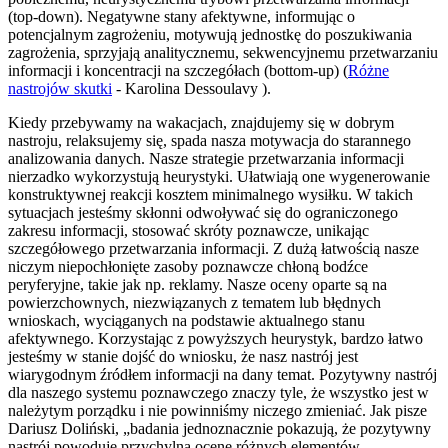
(top-down). Negatywne stany afektywne, informując o
potencjalnym zagrożeniu, motywują jednostkę do poszukiwania
zagrożenia, sprzyjają analitycznemu, sekwencyjnemu przetwarzaniu
informacji i koncentracji na szczegółach (bottom-up) (
Różne
nastrojów skutki
- Karolina Dessoulavy ).
Kiedy przebywamy na wakacjach, znajdujemy się w dobrym
nastroju, relaksujemy się, spada nasza motywacja do starannego
analizowania danych. Nasze strategie przetwarzania informacji
nierzadko wykorzystują heurystyki. Ułatwiają one wygenerowanie
konstruktywnej reakcji kosztem minimalnego wysiłku. W takich
sytuacjach jesteśmy skłonni odwoływać się do ograniczonego
zakresu informacji, stosować skróty poznawcze, unikając
szczegółowego przetwarzania informacji. Z dużą łatwością nasze
niczym niepochłonięte zasoby poznawcze chłoną bodźce
peryferyjne, takie jak np. reklamy. Nasze oceny oparte są na
powierzchownych, niezwiązanych z tematem lub błędnych
wnioskach, wyciąganych na podstawie aktualnego stanu
afektywnego. Korzystając z powyższych heurystyk, bardzo łatwo
jesteśmy w stanie dojść do wniosku, że nasz nastrój jest
wiarygodnym źródłem informacji na dany temat. Pozytywny nastrój
dla naszego systemu poznawczego znaczy tyle, że wszystko jest w
należytym porządku i nie powinniśmy niczego zmieniać. Jak pisze
Dariusz Doliński, „badania jednoznacznie pokazują, że pozytywny
nastrój powoduje przychylną ocenę różnych elementów