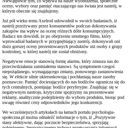
Niewątpliwie tym, co wpływa na nasze wyobrażenia, społeczne
oceny, wybory oraz pamięć otaczającego nas świata jest nastrój, w
którym obecnie się znajdujemy.
Już pół wieku temu Axelrod udowodnił w swoich badaniach, iż
nastrój przeżywany przez konsumentów podczas dokonywania
zakupów ma wpływ na ocenę różnych dóbr konsumpcyjnych.
Badacz ten dowiódł, że po obejrzeniu smutnego filmu, który
wprowadzał badanych w przygnębiający nastrój, dokonywali oni
dużo gorszej oceny prezentowanych produktów niż osoby z grupy
kontrolnej, w której nastrój nie został obniżony.
Negatywne emocje stanowią formę alarmu, który zmusza nas do
przeciwdziałania zaistniałemu stanowi. Są symptomem czegoś
niepożądanego, wymagającego zmiany, ponownego zastanowienia
się. W efekcie silnie ukierunkowują i pochłaniają nasze zasoby
poznawcze. Pamięć docierających do nas bodźców ogranicza się do
tych centralnych, pomijając bodźce peryferyjne. Znajdując się w
negatywnym nastroju, krytycznie spojrzymy na prezentowane
reklamy, analitycznie podejdziemy do wyboru produktu, biorąc pod
uwagę również ceny odpowiedników jego konkurencji.
We wcześniejszych artykułach na łamach portalu psychologia-
społeczna.pl można odnaleźć informacje o tym, iż „Pozytywne
stany afektywne, dając poczucie bezpieczeństwa, sprzyjają
pobieżnemu, heurystycznemu trybowi przetwarzania informacji