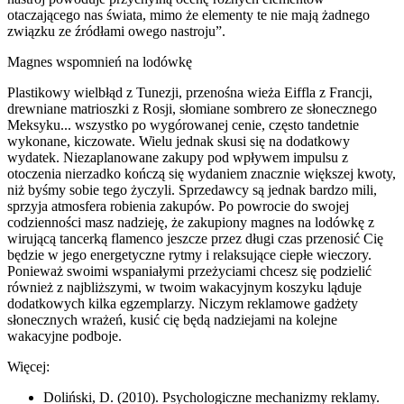
otaczającego nas świata, mimo że elementy te nie mają żadnego
związku ze źródłami owego nastroju”.
Magnes wspomnień na lodówkę
Plastikowy wielbłąd z Tunezji, przenośna wieża Eiffla z Francji,
drewniane matrioszki z Rosji, słomiane sombrero ze słonecznego
Meksyku... wszystko po wygórowanej cenie, często tandetnie
wykonane, kiczowate. Wielu jednak skusi się na dodatkowy
wydatek. Niezaplanowane zakupy pod wpływem impulsu z
otoczenia nierzadko kończą się wydaniem znacznie większej kwoty,
niż byśmy sobie tego życzyli. Sprzedawcy są jednak bardzo mili,
sprzyja atmosfera robienia zakupów. Po powrocie do swojej
codzienności masz nadzieję, że zakupiony magnes na lodówkę z
wirującą tancerką flamenco jeszcze przez długi czas przenosić Cię
będzie w jego energetyczne rytmy i relaksujące ciepłe wieczory.
Ponieważ swoimi wspaniałymi przeżyciami chcesz się podzielić
również z najbliższymi, w twoim wakacyjnym koszyku ląduje
dodatkowych kilka egzemplarzy. Niczym reklamowe gadżety
słonecznych wrażeń, kusić cię będą nadziejami na kolejne
wakacyjne podboje.
Więcej:
Doliński, D. (2010). Psychologiczne mechanizmy reklamy.