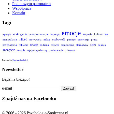
Pod naszym patronatem
Współpraca
Kontakt
Tagi
emocje
agresja
atrakcyjność
autoprezentacja
depresja
empatia
kultura
lęk
miłość
manipulacja
motywacja
mózg
osobowość
pamięć
perswazja
praca
relacje
stres
psychologia
reklama
rodzina
rozwój
samoocena
stereotypy
sukces
szczęście
terapia
wpływ społeczny
zachowanie
zdrowie
Powered by
Easytagcloud v2.1
Newsletter
Bądź na bieżąco!
e-mail
Znajdź nas na Facebooku
© 2006 - 2026 Psychologia-Spoleczna.pl