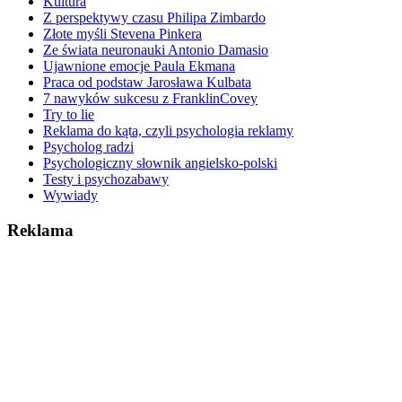
Kultura
Z perspektywy czasu Philipa Zimbardo
Złote myśli Stevena Pinkera
Ze świata neuronauki Antonio Damasio
Ujawnione emocje Paula Ekmana
Praca od podstaw Jarosława Kulbata
7 nawyków sukcesu z FranklinCovey
Try to lie
Reklama do kąta, czyli psychologia reklamy
Psycholog radzi
Psychologiczny słownik angielsko-polski
Testy i psychozabawy
Wywiady
Reklama