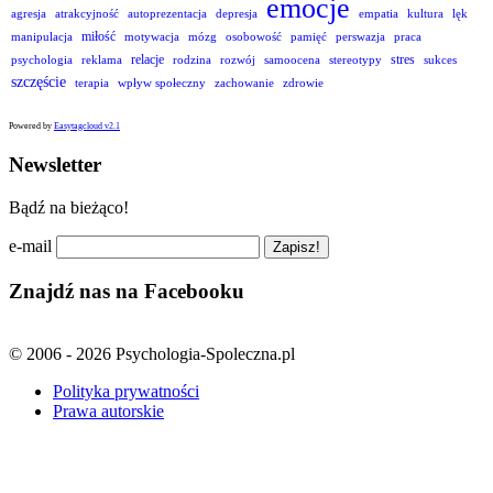
emocje
agresja
atrakcyjność
autoprezentacja
depresja
empatia
kultura
lęk
miłość
manipulacja
motywacja
mózg
osobowość
pamięć
perswazja
praca
relacje
stres
psychologia
reklama
rodzina
rozwój
samoocena
stereotypy
sukces
szczęście
terapia
wpływ społeczny
zachowanie
zdrowie
Powered by
Easytagcloud v2.1
Newsletter
Bądź na bieżąco!
e-mail
Znajdź nas na Facebooku
© 2006 - 2026 Psychologia-Spoleczna.pl
Polityka prywatności
Prawa autorskie