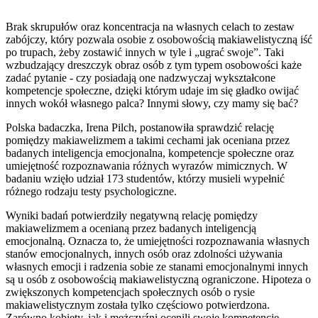
Brak skrupułów oraz koncentracja na własnych celach to zestaw
zabójczy, który pozwala osobie z osobowością makiawelistyczną iść
po trupach, żeby zostawić innych w tyle i „ugrać swoje”. Taki
wzbudzający dreszczyk obraz osób z tym typem osobowości każe
zadać pytanie - czy posiadają one nadzwyczaj wykształcone
kompetencje społeczne, dzięki którym udaje im się gładko owijać
innych wokół własnego palca? Innymi słowy, czy mamy się bać?
Polska badaczka, Irena Pilch, postanowiła sprawdzić relację
pomiędzy makiawelizmem a takimi cechami jak oceniana przez
badanych inteligencja emocjonalna, kompetencje społeczne oraz
umiejętność rozpoznawania różnych wyrazów mimicznych. W
badaniu wzięło udział 173 studentów, którzy musieli wypełnić
różnego rodzaju testy psychologiczne.
Wyniki badań potwierdziły negatywną relację pomiędzy
makiawelizmem a ocenianą przez badanych inteligencją
emocjonalną. Oznacza to, że umiejętności rozpoznawania własnych
stanów emocjonalnych, innych osób oraz zdolności używania
własnych emocji i radzenia sobie ze stanami emocjonalnymi innych
są u osób z osobowością makiawelistyczną ograniczone. Hipoteza o
zwiększonych kompetencjach społecznych osób o rysie
makiawelistycznym została tylko częściowo potwierdzona.
Zarówno kobiety, jak i mężczyźni ocenili swoje kompetencje