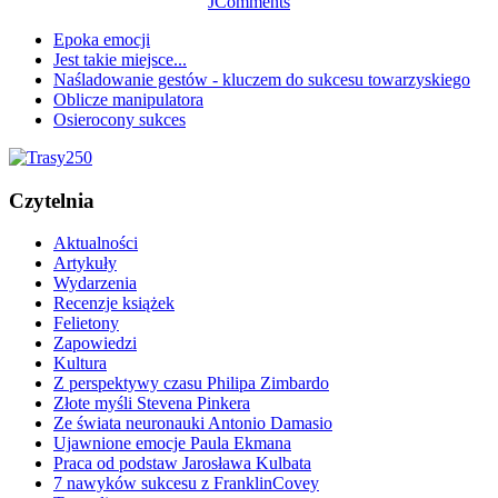
JComments
Epoka emocji
Jest takie miejsce...
Naśladowanie gestów - kluczem do sukcesu towarzyskiego
Oblicze manipulatora
Osierocony sukces
Czytelnia
Aktualności
Artykuły
Wydarzenia
Recenzje książek
Felietony
Zapowiedzi
Kultura
Z perspektywy czasu Philipa Zimbardo
Złote myśli Stevena Pinkera
Ze świata neuronauki Antonio Damasio
Ujawnione emocje Paula Ekmana
Praca od podstaw Jarosława Kulbata
7 nawyków sukcesu z FranklinCovey