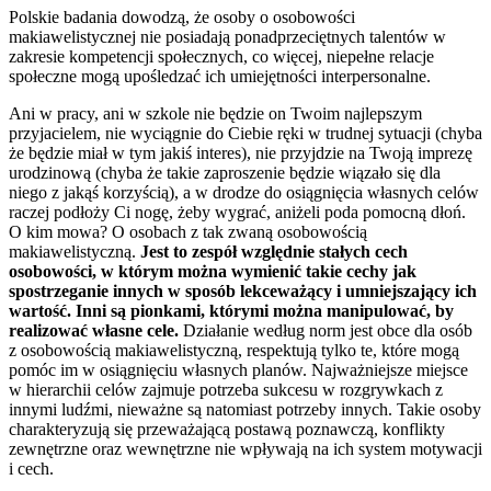
Polskie badania dowodzą, że osoby o osobowości
makiawelistycznej nie posiadają ponadprzeciętnych talentów w
zakresie kompetencji społecznych, co więcej, niepełne relacje
społeczne mogą upośledzać ich umiejętności interpersonalne.
Ani w pracy, ani w szkole nie będzie on Twoim najlepszym
przyjacielem, nie wyciągnie do Ciebie ręki w trudnej sytuacji (chyba
że będzie miał w tym jakiś interes), nie przyjdzie na Twoją imprezę
urodzinową (chyba że takie zaproszenie będzie wiązało się dla
niego z jakąś korzyścią), a w drodze do osiągnięcia własnych celów
raczej podłoży Ci nogę, żeby wygrać, aniżeli poda pomocną dłoń.
O kim mowa? O osobach z tak zwaną osobowością
makiawelistyczną.
Jest to zespół względnie stałych cech
osobowości, w którym można wymienić takie cechy jak
spostrzeganie innych w sposób lekceważący i umniejszający ich
wartość. Inni są pionkami, którymi można manipulować, by
realizować własne cele.
Działanie według norm jest obce dla osób
z osobowością makiawelistyczną, respektują tylko te, które mogą
pomóc im w osiągnięciu własnych planów. Najważniejsze miejsce
w hierarchii celów zajmuje potrzeba sukcesu w rozgrywkach z
innymi ludźmi, nieważne są natomiast potrzeby innych. Takie osoby
charakteryzują się przeważającą postawą poznawczą, konflikty
zewnętrzne oraz wewnętrzne nie wpływają na ich system motywacji
i cech.