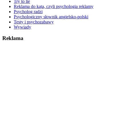
Try to lie
Reklama do kąta, czyli psychologia reklamy
Psycholog radzi
Psychologiczny słownik angielsko-polski
Testy i psychozabawy
Wywiady
Reklama