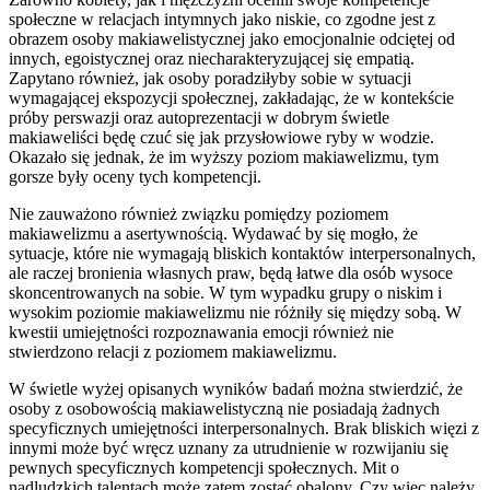
społeczne w relacjach intymnych jako niskie, co zgodne jest z
obrazem osoby makiawelistycznej jako emocjonalnie odciętej od
innych, egoistycznej oraz niecharakteryzującej się empatią.
Zapytano również, jak osoby poradziłyby sobie w sytuacji
wymagającej ekspozycji społecznej, zakładając, że w kontekście
próby perswazji oraz autoprezentacji w dobrym świetle
makiaweliści będę czuć się jak przysłowiowe ryby w wodzie.
Okazało się jednak, że im wyższy poziom makiawelizmu, tym
gorsze były oceny tych kompetencji.
Nie zauważono również związku pomiędzy poziomem
makiawelizmu a asertywnością. Wydawać by się mogło, że
sytuacje, które nie wymagają bliskich kontaktów interpersonalnych,
ale raczej bronienia własnych praw, będą łatwe dla osób wysoce
skoncentrowanych na sobie. W tym wypadku grupy o niskim i
wysokim poziomie makiawelizmu nie różniły się między sobą. W
kwestii umiejętności rozpoznawania emocji również nie
stwierdzono relacji z poziomem makiawelizmu.
W świetle wyżej opisanych wyników badań można stwierdzić, że
osoby z osobowością makiawelistyczną nie posiadają żadnych
specyficznych umiejętności interpersonalnych. Brak bliskich więzi z
innymi może być wręcz uznany za utrudnienie w rozwijaniu się
pewnych specyficznych kompetencji społecznych. Mit o
nadludzkich talentach może zatem zostać obalony. Czy więc należy