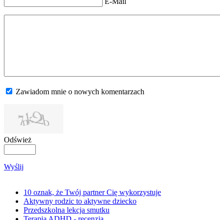
E-Mail
Zawiadom mnie o nowych komentarzach
Odśwież
Wyślij
10 oznak, że Twój partner Cię wykorzystuje
Aktywny rodzic to aktywne dziecko
Przedszkolna lekcja smutku
Terapia ADHD - recenzja