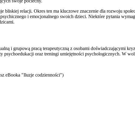
ących swoje pociechy.
e bliskiej relacji. Okres ten ma kluczowe znaczenie dla rozwoju społ
 psychicznego i emocjonalnego swoich dzieci. Niektóre pytania wymagaj
dzicami.
idualną i grupową pracą terapeutyczną z osobami doświadczającymi kr
ty psychoedukacji oraz treningi umiejętności psychologicznych. W wol
sz eBooka "Iluzje codzienności")