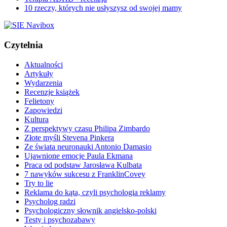
10 rzeczy, których nie usłyszysz od swojej mamy
Czytelnia
Aktualności
Artykuły
Wydarzenia
Recenzje książek
Felietony
Zapowiedzi
Kultura
Z perspektywy czasu Philipa Zimbardo
Złote myśli Stevena Pinkera
Ze świata neuronauki Antonio Damasio
Ujawnione emocje Paula Ekmana
Praca od podstaw Jarosława Kulbata
7 nawyków sukcesu z FranklinCovey
Try to lie
Reklama do kąta, czyli psychologia reklamy
Psycholog radzi
Psychologiczny słownik angielsko-polski
Testy i psychozabawy