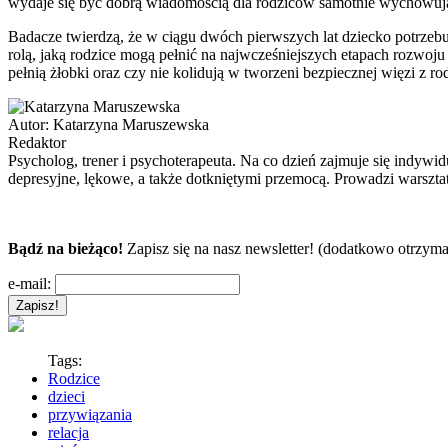
wydaje się być dobrą wiadomością dla rodziców samotnie wychowuj
Badacze twierdzą, że w ciągu dwóch pierwszych lat dziecko potrzebuj
rolą, jaką rodzice mogą pełnić na najwcześniejszych etapach rozwoju
pełnią żłobki oraz czy nie kolidują w tworzeni bezpiecznej więzi z ro
Autor:
Katarzyna Maruszewska
Redaktor
Psycholog, trener i psychoterapeuta. Na co dzień zajmuje się indyw
depresyjne, lękowe, a także dotkniętymi przemocą. Prowadzi warszta
Bądź na bieżąco!
Zapisz się na nasz newsletter! (dodatkowo otrzyma
e-mail:
Tags:
Rodzice
dzieci
przywiązania
relacja