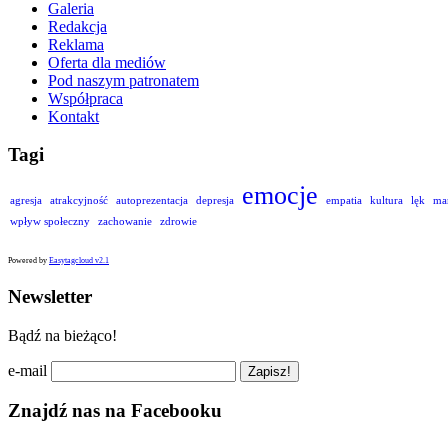
Galeria
Redakcja
Reklama
Oferta dla mediów
Pod naszym patronatem
Współpraca
Kontakt
Tagi
emocje
agresja
atrakcyjność
autoprezentacja
depresja
empatia
kultura
lęk
ma
wpływ społeczny
zachowanie
zdrowie
Powered by
Easytagcloud v2.1
Newsletter
Bądź na bieżąco!
e-mail
Znajdź nas na Facebooku