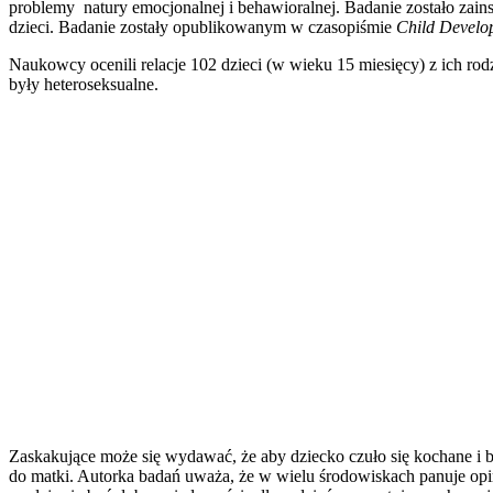
problemy natury emocjonalnej i behawioralnej. Badanie zostało zai
dzieci. Badanie zostały opublikowanym w czasopiśmie
Child Develo
Naukowcy ocenili relacje 102 dzieci (w wieku 15 miesięcy) z ich ro
były heteroseksualne.
Zaskakujące może się wydawać, że aby dziecko czuło się kochane i 
do matki. Autorka badań uważa, że w wielu środowiskach panuje opin