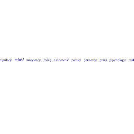
miłość
nipulacja
motywacja
mózg
osobowość
pamięć
perswazja
praca
psychologia
rek