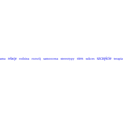
szczęście
relacje
stres
lama
rodzina
rozwój
samoocena
stereotypy
sukces
terapia