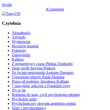
Wyślij
JComments
Czytelnia
Aktualności
Artykuły
Wydarzenia
Recenzje książek
Felietony
Zapowiedzi
Kultura
Z perspektywy czasu Philipa Zimbardo
Złote myśli Stevena Pinkera
Ze świata neuronauki Antonio Damasio
Ujawnione emocje Paula Ekmana
Praca od podstaw Jarosława Kulbata
7 nawyków sukcesu z FranklinCovey
Try to lie
Reklama do kąta, czyli psychologia reklamy
Psycholog radzi
Psychologiczny słownik angielsko-polski
Testy i psychozabawy