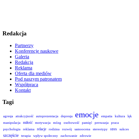
Redakcja
Partnerzy
Konferencje naukowe
Galeria
Redakcja
Reklama
Oferta dla mediów
Pod naszym patronatem
Współpraca
Kontakt
Tagi
emocje
agresja
atrakcyjność
autoprezentacja
depresja
empatia
kultura
lęk
miłość
manipulacja
motywacja
mózg
osobowość
pamięć
perswazja
praca
relacje
stres
psychologia
reklama
rodzina
rozwój
samoocena
stereotypy
sukces
szczęście
terapia
wpływ społeczny
zachowanie
zdrowie