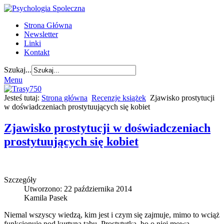
Strona Główna
Newsletter
Linki
Kontakt
Szukaj...
Menu
Jesteś tutaj:
Strona główna
Recenzje książek
Zjawisko prostytucji
w doświadczeniach prostytuujących się kobiet
Zjawisko prostytucji w doświadczeniach
prostytuujących się kobiet
Szczegóły
Utworzono: 22 października 2014
Kamila Pasek
Niemal wszyscy wiedzą, kim jest i czym się zajmuje, mimo to wciąż
funkcjonuje pod kurtyną tabu. Prostytutka, bo o niej mowa,