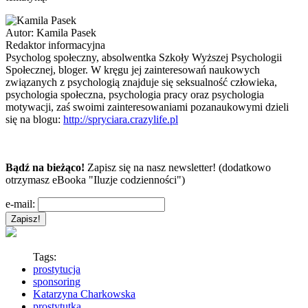
Autor:
Kamila Pasek
Redaktor informacyjna
Psycholog społeczny, absolwentka Szkoły Wyższej Psychologii
Społecznej, bloger. W kręgu jej zainteresowań naukowych
związanych z psychologią znajduje się seksualność człowieka,
psychologia społeczna, psychologia pracy oraz psychologia
motywacji, zaś swoimi zainteresowaniami pozanaukowymi dzieli
się na blogu:
http://spryciara.crazylife.pl
Bądź na bieżąco!
Zapisz się na nasz newsletter! (dodatkowo
otrzymasz eBooka "Iluzje codzienności")
e-mail:
Tags:
prostytucja
sponsoring
Katarzyna Charkowska
prostytutka