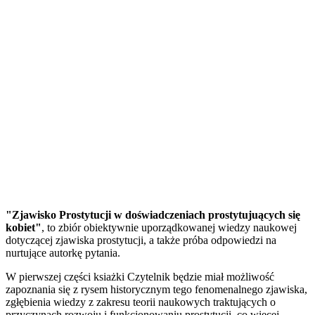
"Zjawisko Prostytucji w doświadczeniach prostytujuących się
kobiet"
, to zbiór obiektywnie uporządkowanej wiedzy naukowej
dotyczącej zjawiska prostytucji, a także próba odpowiedzi na
nurtujące autorkę pytania.
W pierwszej części ksiażki Czytelnik będzie miał możliwość
zapoznania się z rysem historycznym tego fenomenalnego zjawiska,
zgłębienia wiedzy z zakresu teorii naukowych traktujących o
przyczynach rozwoju i funkcjonowaniu prostytucji, co więcej