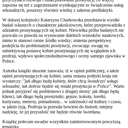
zapozna się też z zagrożeniami wynikającymi ze świadczenia usług
seksualnych, poszerzy również wiedzę z zakresu profilaktyki.
W dalszej kolejności Katarzyna Charkowska przedstawia wyniki
badań własnych o charakterze jakościowym, które przeprowadziła z
udziałem prostytuujących się kobiet. Niewielka próba badanych nie
pozwala co prawda na wysuwanie dalekich wniosków naukowych,
mimo to stanowi cenne źródło wiedzy; zmienia perspektywę
podejścia do problematyki prostytucji, zwracając uwagę na
subiektywną postawę kobiet prostytuujących się względem ich
profesji, wpływu społecznokulturowego i oceny samego zjawiska w
Polsce.
Autorka książki słusznie zauważa, iż w opinii publicznej, a także
opinii prostytuujących się kobiet, sama zmiana polityki kraju nie
wystarczy:
"jak długo będą kobiety, które chcą świadczyć usługi
seksualne, tak dobrze będzie się miała prostytucja w Polsce"
. Warto
jednak przyjrzeć się problemowi z drugiej strony: jak długo będą
klienci, tak długo będą prostytutki, gejsze, kokoty, loretki,
kurtyzany, metresy, primadonny... w zależności od kultury i czasu,
w jakim żyją. Profesja ta przeszła bowiem do historii; miejmy
nadzieję, że jej przyszłość nie będzie równie świetlana.
Książkę polecam uwadze wszystkim zainteresowanym powyższą
tematyką.