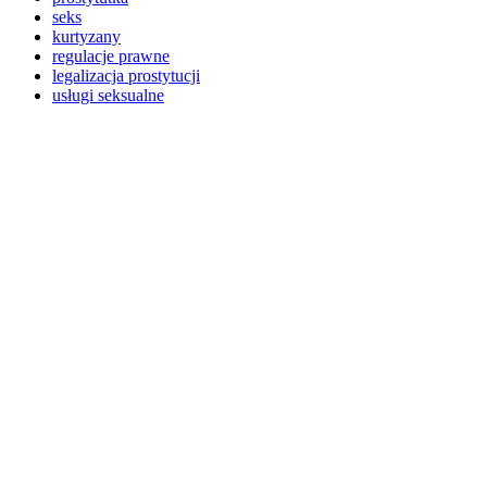
seks
kurtyzany
regulacje prawne
legalizacja prostytucji
usługi seksualne