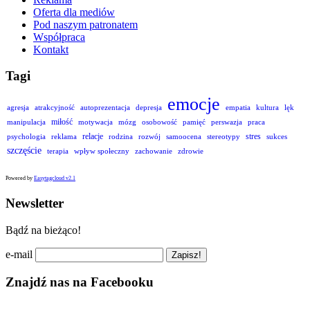
Oferta dla mediów
Pod naszym patronatem
Współpraca
Kontakt
Tagi
emocje
agresja
atrakcyjność
autoprezentacja
depresja
empatia
kultura
lęk
miłość
manipulacja
motywacja
mózg
osobowość
pamięć
perswazja
praca
relacje
stres
psychologia
reklama
rodzina
rozwój
samoocena
stereotypy
sukces
szczęście
terapia
wpływ społeczny
zachowanie
zdrowie
Powered by
Easytagcloud v2.1
Newsletter
Bądź na bieżąco!
e-mail
Znajdź nas na Facebooku