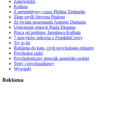
Zapowiedzi
Kultura
Z perspektywy czasu Philipa Zimbardo
Złote myśli Stevena Pinkera
Ze świata neuronauki Antonio Damasio
Ujawnione emocje Paula Ekmana
Praca od podstaw Jarosława Kulbata
7 nawyków sukcesu z FranklinCovey
Try to lie
Reklama do kąta, czyli psychologia reklamy
Psycholog radzi
Psychologiczny słownik angielsko-polski
Testy i psychozabawy
Wywiady
Reklama