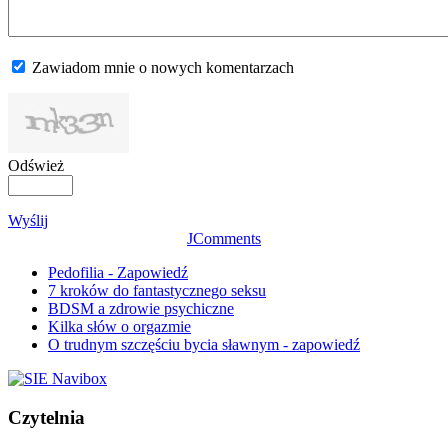
Zawiadom mnie o nowych komentarzach
Odśwież
Wyślij
JComments
Pedofilia - Zapowiedź
7 kroków do fantastycznego seksu
BDSM a zdrowie psychiczne
Kilka słów o orgazmie
O trudnym szczęściu bycia sławnym - zapowiedź
Czytelnia