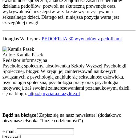
świadomość społeczna, a także znajomość zasad i schematów
działania pedofilów, pozwoli na skuteczną prewencje oraz
wykrywalność przestępstw w zakresie wykorzystywania
seksualnego dzieci. Dlatego też, niniejsza pozycja warta jest
szczególnej uwagi.
Douglas W. Pryor -
PEDOFILIA 30 wywiadów z pedofilami
Autor:
Kamila Pasek
Redaktor informacyjna
Psycholog społeczny, absolwentka Szkoły Wyższej Psychologii
Społecznej, bloger. W kręgu jej zainteresowań naukowych
związanych z psychologią znajduje się seksualność człowieka,
psychologia społeczna, psychologia pracy oraz psychologia
motywacji, zaś swoimi zainteresowaniami pozanaukowymi dzieli
się na blogu:
http://spryciara.crazylife.pl
Bądź na bieżąco!
Zapisz się na nasz newsletter! (dodatkowo
otrzymasz eBooka "Iluzje codzienności")
e-mail: