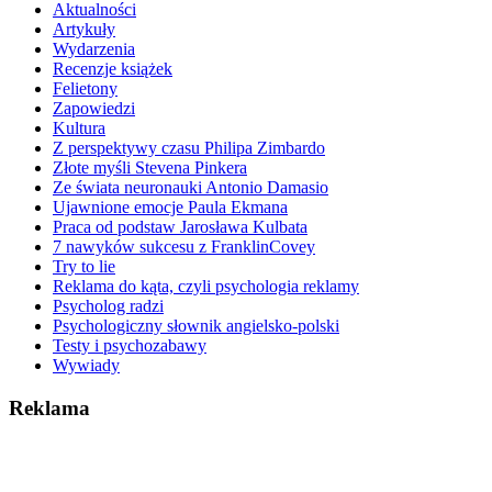
Aktualności
Artykuły
Wydarzenia
Recenzje książek
Felietony
Zapowiedzi
Kultura
Z perspektywy czasu Philipa Zimbardo
Złote myśli Stevena Pinkera
Ze świata neuronauki Antonio Damasio
Ujawnione emocje Paula Ekmana
Praca od podstaw Jarosława Kulbata
7 nawyków sukcesu z FranklinCovey
Try to lie
Reklama do kąta, czyli psychologia reklamy
Psycholog radzi
Psychologiczny słownik angielsko-polski
Testy i psychozabawy
Wywiady
Reklama