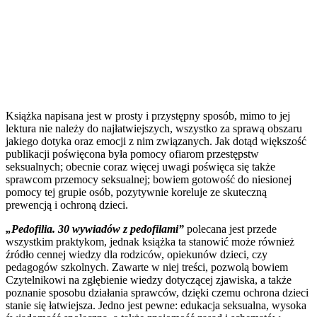
Książka napisana jest w prosty i przystępny sposób, mimo to jej
lektura nie należy do najłatwiejszych, wszystko za sprawą obszaru
jakiego dotyka oraz emocji z nim związanych. Jak dotąd większość
publikacji poświęcona była pomocy ofiarom przestępstw
seksualnych; obecnie coraz więcej uwagi poświęca się także
sprawcom przemocy seksualnej; bowiem gotowość do niesionej
pomocy tej grupie osób, pozytywnie koreluje ze skuteczną
prewencją i ochroną dzieci.
„Pedofilia. 30 wywiadów z pedofilami”
polecana jest przede
wszystkim praktykom, jednak książka ta stanowić może również
źródło cennej wiedzy dla rodziców, opiekunów dzieci, czy
pedagogów szkolnych. Zawarte w niej treści, pozwolą bowiem
Czytelnikowi na zgłębienie wiedzy dotyczącej zjawiska, a także
poznanie sposobu działania sprawców, dzięki czemu ochrona dzieci
stanie się łatwiejsza. Jedno jest pewne: edukacja seksualna, wysoka