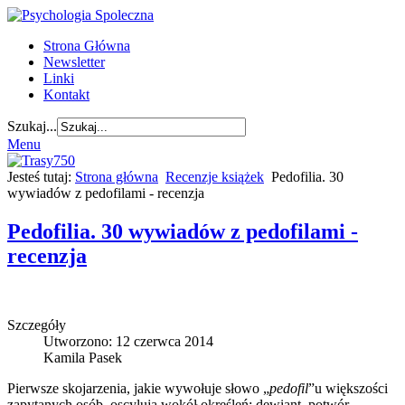
Strona Główna
Newsletter
Linki
Kontakt
Szukaj...
Menu
Jesteś tutaj:
Strona główna
Recenzje książek
Pedofilia. 30
wywiadów z pedofilami - recenzja
Pedofilia. 30 wywiadów z pedofilami -
recenzja
Szczegóły
Utworzono: 12 czerwca 2014
Kamila Pasek
Pierwsze skojarzenia, jakie wywołuje słowo „
pedofil
”u większości
zapytanych osób, oscylują wokół określeń: dewiant, potwór,