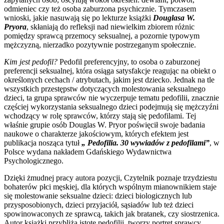
odmieniec czy też osoba zaburzona psychicznie. Tymczasem
wnioski, jakie nasuwają się po lekturze książki
Douglasa W.
Pryora
, skłaniają do refleksji nad niewielkim zbiorem różnic
pomiędzy sprawcą przemocy seksualnej, a pozornie typowym
mężczyzną, nierzadko pozytywnie postrzeganym społecznie.
Kim jest pedofil?
Pedofil preferencyjny, to osoba o zaburzonej
preferencji seksualnej, która osiąga satysfakcje reagując na obiekt o
określonych cechach / atrybutach, jakim jest dziecko. Jednak na tle
wszystkich przestępstw dotyczących molestowania seksualnego
dzieci, ta grupa sprawców nie wyczerpuje tematu pedofilii, znacznie
częściej wykorzystania seksualnego dzieci podejmują się mężczyźni
wchodzący w rolę sprawców, którzy stają się pedofilami. Tej
właśnie grupie osób Douglas W. Pryor poświęcił swoje badania
naukowe o charakterze jakościowym, których efektem jest
publikacja nosząca tytuł
„ Pedofilia. 30 wywiadów z pedofilami”
, w
Polsce wydana nakładem Gdańskiego Wydawnictwa
Psychologicznego.
Dzięki żmudnej pracy autora pozycji, Czytelnik poznaje trzydziestu
bohaterów płci męskiej, dla których wspólnym mianownikiem staje
się molestowanie seksualne dzieci: dzieci biologicznych lub
przysposobionych, dzieci przyjaciół, sąsiadów lub też dzieci
spowinowaconych ze sprawcą, takich jak bratanek, czy siostrzenica.
Autor książki przybliża istotę pedofilii, tworzy portret sprawcy