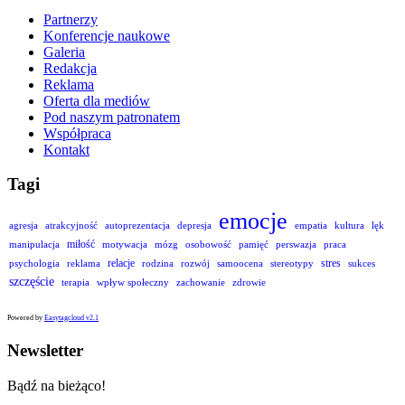
Partnerzy
Konferencje naukowe
Galeria
Redakcja
Reklama
Oferta dla mediów
Pod naszym patronatem
Współpraca
Kontakt
Tagi
emocje
agresja
atrakcyjność
autoprezentacja
depresja
empatia
kultura
lęk
miłość
manipulacja
motywacja
mózg
osobowość
pamięć
perswazja
praca
relacje
stres
psychologia
reklama
rodzina
rozwój
samoocena
stereotypy
sukces
szczęście
terapia
wpływ społeczny
zachowanie
zdrowie
Powered by
Easytagcloud v2.1
Newsletter
Bądź na bieżąco!