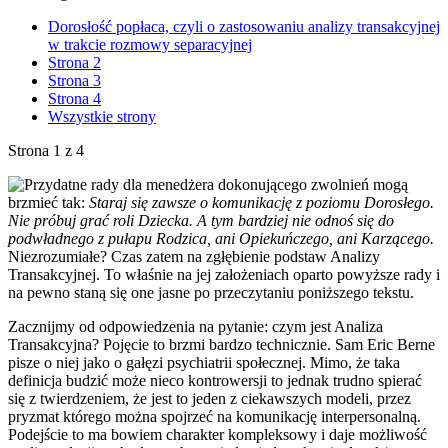
Dorosłość popłaca, czyli o zastosowaniu analizy transakcyjnej
w trakcie rozmowy separacyjnej
Strona 2
Strona 3
Strona 4
Wszystkie strony
Strona 1 z 4
Przydatne rady dla menedżera dokonującego zwolnień mogą
brzmieć tak:
Staraj się zawsze o komunikację z poziomu Dorosłego.
Nie próbuj grać roli Dziecka. A tym bardziej nie odnoś się do
podwładnego z pułapu Rodzica, ani Opiekuńczego, ani Karzącego.
Niezrozumiałe? Czas zatem na zgłębienie podstaw Analizy
Transakcyjnej. To właśnie na jej założeniach oparto powyższe rady i
na pewno staną się one jasne po przeczytaniu poniższego tekstu.
Zacznijmy od odpowiedzenia na pytanie: czym jest Analiza
Transakcyjna? Pojęcie to brzmi bardzo technicznie. Sam Eric Berne
pisze o niej jako o gałęzi psychiatrii społecznej. Mimo, że taka
definicja budzić może nieco kontrowersji to jednak trudno spierać
się z twierdzeniem, że jest to jeden z ciekawszych modeli, przez
pryzmat którego można spojrzeć na komunikację interpersonalną.
Podejście to ma bowiem charakter kompleksowy i daje możliwość