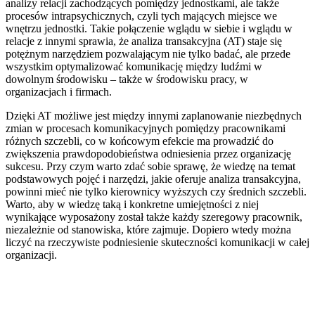
analizy relacji zachodzących pomiędzy jednostkami, ale także
procesów intrapsychicznych, czyli tych mających miejsce we
wnętrzu jednostki. Takie połączenie wglądu w siebie i wglądu w
relacje z innymi sprawia, że analiza transakcyjna (AT) staje się
potężnym narzędziem pozwalającym nie tylko badać, ale przede
wszystkim optymalizować komunikację między ludźmi w
dowolnym środowisku – także w środowisku pracy, w
organizacjach i firmach.
Dzięki AT możliwe jest między innymi zaplanowanie niezbędnych
zmian w procesach komunikacyjnych pomiędzy pracownikami
różnych szczebli, co w końcowym efekcie ma prowadzić do
zwiększenia prawdopodobieństwa odniesienia przez organizację
sukcesu. Przy czym warto zdać sobie sprawę, że wiedzę na temat
podstawowych pojęć i narzędzi, jakie oferuje analiza transakcyjna,
powinni mieć nie tylko kierownicy wyższych czy średnich szczebli.
Warto, aby w wiedzę taką i konkretne umiejętności z niej
wynikające wyposażony został także każdy szeregowy pracownik,
niezależnie od stanowiska, które zajmuje. Dopiero wtedy można
liczyć na rzeczywiste podniesienie skuteczności komunikacji w całej
organizacji.