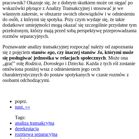
pracownik? Okazuje się, że z dobrym skutkiem może on sięgać po
wskazówki płynące z Analizy Transakcyjnej i stosować je we
własnym zakresie, w obszarze swoich obowiązków i w odniesieniu
do osób, z którymi się spotyka. Przy czym wydaje się, że takie
dodatkowe umiejętności mogą okazać się szczególnie przydatne tym
przełożonym, którzy mają przed sobą perspektywę przeprowadzania
rozmów separacyjnych.
Poznawanie analizy transakcyjnej rozpocząć należy od zapoznania
się z pojęciem
stanów
ego
, czy inaczej stanów
Ja
, którymi może
się posługiwać jednostka w relacjach społecznych
. Może ona
„grać” rolę
Rodzica
,
Dorosłego
i
Dziecka
. Każda z tych ról zostanie
omówiona poniżej wraz z odniesieniem jego cech
charakterystycznych do postaw spotykanych w czasie rozmów z
osobami odchodzącymi.
poprz.
nast. »»
Tags:
analiza transakcyjna
derekrutacja
rozmowa separacyjna