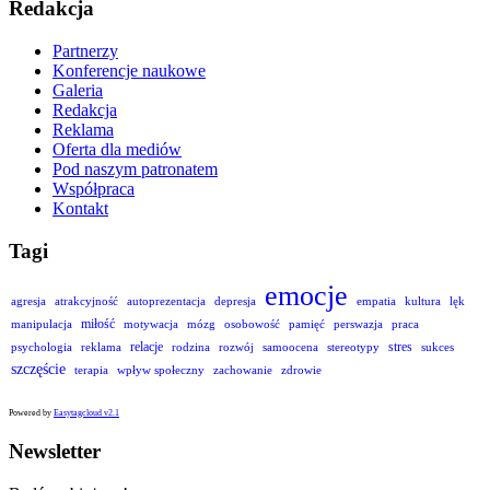
Redakcja
Partnerzy
Konferencje naukowe
Galeria
Redakcja
Reklama
Oferta dla mediów
Pod naszym patronatem
Współpraca
Kontakt
Tagi
emocje
agresja
atrakcyjność
autoprezentacja
depresja
empatia
kultura
lęk
miłość
manipulacja
motywacja
mózg
osobowość
pamięć
perswazja
praca
relacje
stres
psychologia
reklama
rodzina
rozwój
samoocena
stereotypy
sukces
szczęście
terapia
wpływ społeczny
zachowanie
zdrowie
Powered by
Easytagcloud v2.1
Newsletter