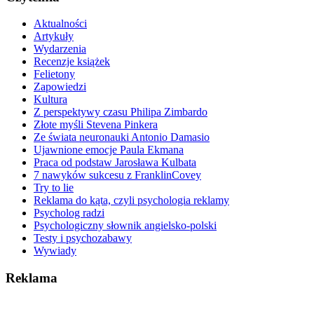
Aktualności
Artykuły
Wydarzenia
Recenzje książek
Felietony
Zapowiedzi
Kultura
Z perspektywy czasu Philipa Zimbardo
Złote myśli Stevena Pinkera
Ze świata neuronauki Antonio Damasio
Ujawnione emocje Paula Ekmana
Praca od podstaw Jarosława Kulbata
7 nawyków sukcesu z FranklinCovey
Try to lie
Reklama do kąta, czyli psychologia reklamy
Psycholog radzi
Psychologiczny słownik angielsko-polski
Testy i psychozabawy
Wywiady
Reklama