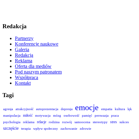
Redakcja
Partnerzy
Konferencje naukowe
Galeria
Redakcja
Reklama
Oferta dla mediów
Pod naszym patronatem
Współpraca
Kontakt
Tagi
emocje
agresja
atrakcyjność
autoprezentacja
depresja
empatia
kultura
lęk
miłość
manipulacja
motywacja
mózg
osobowość
pamięć
perswazja
praca
relacje
stres
psychologia
reklama
rodzina
rozwój
samoocena
stereotypy
sukces
szczęście
terapia
wpływ społeczny
zachowanie
zdrowie