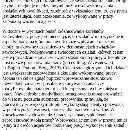
poczucie stabilizacji oraz zadowalające świadczenia socjalne. Drugi
czynnik obejmuje między innymi możliwości wykorzystania
posiadanych kwalifikacji, zgodność z wykształceniem, to, czy praca
jest interesująca, oraz przekonanie, że wykonywane w pracy
zadania są ważne i mają sens.
Widoczne w wynikach badań zróżnicowanie korelatów
zadowolenia z pracy jest interesujące, bo widać w nim wyraźnie te
aspekty pracy, na które pracownik może wpływać. I raczej nie
chodzi tu aktywne uczestnictwo w demonstracjach związków
zawodowych. Podejmowanie świadomych działań, których celem
jest wprowadzanie zmian w swoim stosunku do pracy, w literaturze
nosi nazwę projektowania pracy (job crafting, Wrzesniewski,
LoBuglio, Dutton i Berg, 2013). Celem strategicznym takich działań
jest zwiększanie zadowolenia z aktualnie wykonywanej pracy.
Można ten cel osiągnąć poprzez wprowadzanie stosunkowo
niewielkich zmian w sposobie wykonywania zadań czy
modyfikowaniu charakteru relacji interpersonalnych w miejscu
pracy. Nawet drobne modyfikacje postępowania mogą prowadzić
do wzrostu poczucia autonomii pracownika, sprawiają, że
pracownicy w większym stopniu wykorzystają talenty i pozwalają
w pełni wyrażać wartości, które są dla pracownika ważne. W
konsekwencji zadowolenie z pracy systematycznie rośnie. Jak
zaprojektować swoją pracę? Wprowadzając zmiany w przynajmniej
jednym z dwóch aspektów codziennej pracy: wykonywaniu zadań i