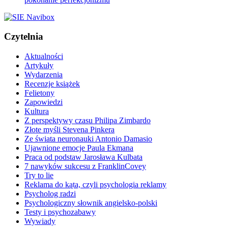
Czytelnia
Aktualności
Artykuły
Wydarzenia
Recenzje książek
Felietony
Zapowiedzi
Kultura
Z perspektywy czasu Philipa Zimbardo
Złote myśli Stevena Pinkera
Ze świata neuronauki Antonio Damasio
Ujawnione emocje Paula Ekmana
Praca od podstaw Jarosława Kulbata
7 nawyków sukcesu z FranklinCovey
Try to lie
Reklama do kąta, czyli psychologia reklamy
Psycholog radzi
Psychologiczny słownik angielsko-polski
Testy i psychozabawy
Wywiady