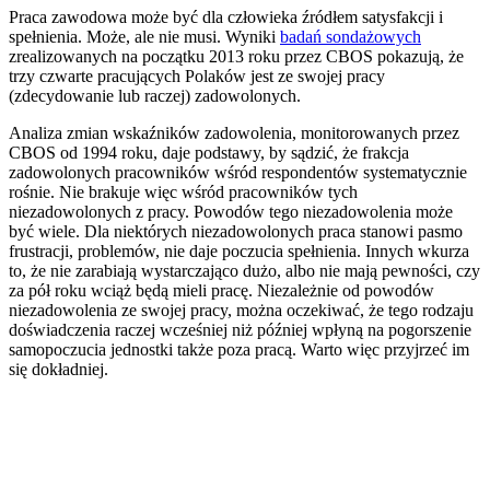
Praca zawodowa może być dla człowieka źródłem satysfakcji i
spełnienia. Może, ale nie musi. Wyniki
badań sondażowych
zrealizowanych na początku 2013 roku przez CBOS pokazują, że
trzy czwarte pracujących Polaków jest ze swojej pracy
(zdecydowanie lub raczej) zadowolonych.
Analiza zmian wskaźników zadowolenia, monitorowanych przez
CBOS od 1994 roku, daje podstawy, by sądzić, że frakcja
zadowolonych pracowników wśród respondentów systematycznie
rośnie. Nie brakuje więc wśród pracowników tych
niezadowolonych z pracy. Powodów tego niezadowolenia może
być wiele. Dla niektórych niezadowolonych praca stanowi pasmo
frustracji, problemów, nie daje poczucia spełnienia. Innych wkurza
to, że nie zarabiają wystarczająco dużo, albo nie mają pewności, czy
za pół roku wciąż będą mieli pracę. Niezależnie od powodów
niezadowolenia ze swojej pracy, można oczekiwać, że tego rodzaju
doświadczenia raczej wcześniej niż później wpłyną na pogorszenie
samopoczucia jednostki także poza pracą. Warto więc przyjrzeć im
się dokładniej.