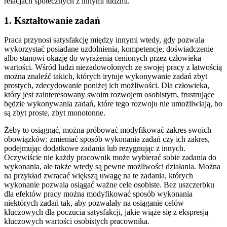
relacjach społecznych z innymi ludźmi.
1. Kształtowanie zadań
Praca przynosi satysfakcję między innymi wtedy, gdy pozwala
wykorzystać posiadane uzdolnienia, kompetencje, doświadczenie
albo stanowi okazję do wyrażenia cenionych przez człowieka
wartości. Wśród ludzi niezadowolonych ze swojej pracy z łatwością
można znaleźć takich, których irytuje wykonywanie zadań zbyt
prostych, zdecydowanie poniżej ich możliwości. Dla człowieka,
który jest zainteresowany swoim rozwojem osobistym, frustrujące
będzie wykonywania zadań, które tego rozwoju nie umożliwiają, bo
są zbyt proste, zbyt monotonne.
Żeby to osiągnąć, można próbować modyfikować zakres swoich
obowiązków: zmieniać sposób wykonania zadań czy ich zakres,
podejmując dodatkowe zadania lub rezygnując z innych.
Oczywiście nie każdy pracownik może wybierać sobie zadania do
wykonania, ale także wtedy są pewne możliwości działania. Można
na przykład zwracać większą uwagę na te zadania, których
wykonanie pozwala osiągać ważne cele osobiste. Bez uszczerbku
dla efektów pracy można modyfikować sposób wykonania
niektórych zadań tak, aby pozwalały na osiąganie celów
kluczowych dla poczucia satysfakcji, jakie wiąże się z ekspresją
kluczowych wartości osobistych pracownika.