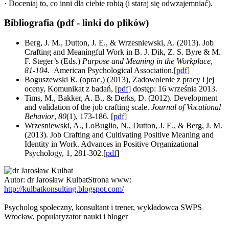
· Doceniaj to, co inni dla ciebie robią (i staraj się odwzajemniać).
Bibliografia (pdf - linki do plików)
Berg, J. M., Dutton, J. E., & Wrzesniewski, A. (2013). Job
Crafting and Meaningful Work in B. J. Dik, Z. S. Byre & M.
F. Steger’s (Eds.)
Purpose and Meaning in the Workplace,
81-104.
American Psychological Association.[
pdf
]
Boguszewski R. (oprac.) (2013), Zadowolenie z pracy i jej
oceny, Komunikat z badań, [
pdf
] dostęp: 16 września 2013.
Tims, M., Bakker, A. B., & Derks, D. (2012). Development
and validation of the job crafting scale.
Journal of Vocational
Behavior
,
80
(1), 173-186. [
pdf
]
Wrzesniewski, A., LoBuglio, N., Dutton, J. E., & Berg, J. M.
(2013). Job Crafting and Cultivating Positive Meaning and
Identity in Work. Advances in Positive Organizational
Psychology, 1, 281-302.[
pdf
]
Autor:
dr Jarosław Kulbat
Strona www:
http://kulbatkonsulting.blogspot.com/
Psycholog społeczny, konsultant i trener, wykładowca SWPS
Wrocław, popularyzator nauki i bloger