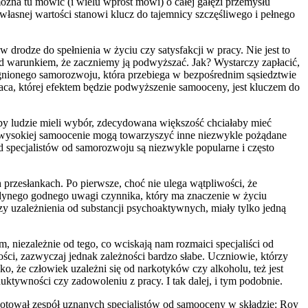
ożna tu mówić (i wielu wprost mówi) o całej gałęzi przemysłu
e własnej wartości stanowi klucz do tajemnicy szczęśliwego i pełnego
 drodze do spełnienia w życiu czy satysfakcji w pracy. Nie jest to
od warunkiem, że zaczniemy ją podwyższać. Jak? Wystarczy zapłacić,
agnionego samorozwoju, która przebiega w bezpośrednim sąsiedztwie
ca, której efektem będzie podwyższenie samooceny, jest kluczem do
by ludzie mieli wybór, zdecydowana większość chciałaby mieć
e wysokiej samoocenie mogą towarzyszyć inne niezwykle pożądane
ód specjalistów od samorozwoju są niezwykle popularne i często
przesłankach. Po pierwsze, choć nie ulega wątpliwości, że
dynego godnego uwagi czynnika, który ma znaczenie w życiu
zy uzależnienia od substancji psychoaktywnych, miały tylko jedną
 niezależnie od tego, co wciskają nam rozmaici specjaliści od
i, zazwyczaj jednak zależności bardzo słabe. Uczniowie, którzy
o, że człowiek uzależni się od narkotyków czy alkoholu, też jest
tywności czy zadowoleniu z pracy. I tak dalej, i tym podobnie.
gotował zespół uznanych specjalistów od samooceny w składzie: Roy