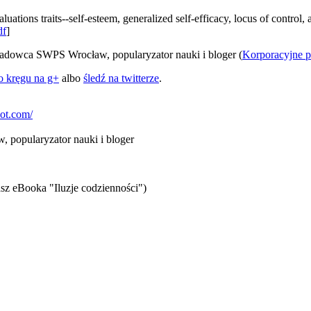
luations traits--self-esteem, generalized self-efficacy, locus of control,
df
]
kładowca SWPS Wrocław, popularyzator nauki i bloger (
Korporacyjne p
o kręgu na g+
albo
śledź na twitterze
.
pot.com/
 popularyzator nauki i bloger
sz eBooka "Iluzje codzienności")