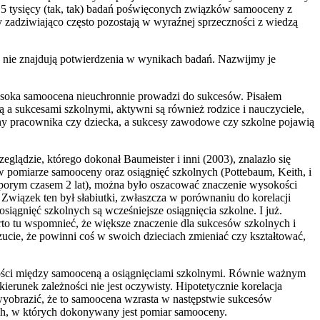
15 tysięcy (tak, tak) badań poświęconych związków samooceny z
y zadziwiająco często pozostają w wyraźnej sprzeczności z wiedzą
e nie znajdują potwierdzenia w wynikach badań. Nazwijmy je
ysoka samoocena nieuchronnie prowadzi do sukcesów. Pisałem
a sukcesami szkolnymi, aktywni są również rodzice i nauczyciele,
ny pracownika czy dziecka, a sukcesy zawodowe czy szkolne pojawią
eglądzie, którego dokonał Baumeister i inni (2003), znalazło się
 w pomiarze samooceny oraz osiągnięć szkolnych (Pottebaum, Keith, i
porym czasem 2 lat), można było oszacować znaczenie wysokości
wiązek ten był słabiutki, zwłaszcza w porównaniu do korelacji
ągnięć szkolnych są wcześniejsze osiągnięcia szkolne. I już.
arto tu wspomnieć, że większe znaczenie dla sukcesów szkolnych i
zucie, że powinni coś w swoich dzieciach zmieniać czy kształtować,
ności między samooceną a osiągnięciami szkolnymi. Równie ważnym
unek zależności nie jest oczywisty. Hipotetycznie korelacja
yobrazić, że to samoocena wzrasta w następstwie sukcesów
ych, w których dokonywany jest pomiar samooceny.