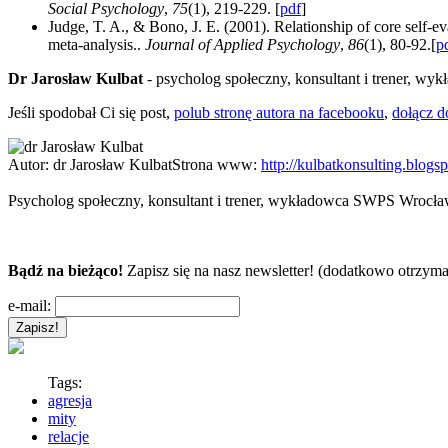
Social Psychology
,
75
(1), 219-229. [
pdf
]
Judge, T. A., & Bono, J. E. (2001). Relationship of core self-eva
meta-analysis..
Journal of Applied Psychology
,
86
(1), 80-92.[
p
Dr Jarosław Kulbat
- psycholog społeczny, konsultant i trener, wy
Jeśli spodobał Ci się post,
polub stronę autora na facebooku
,
dołącz d
Autor:
dr Jarosław Kulbat
Strona www:
http://kulbatkonsulting.blogs
Psycholog społeczny, konsultant i trener, wykładowca SWPS Wrocław,
Bądź na bieżąco!
Zapisz się na nasz newsletter! (dodatkowo otrzyma
e-mail:
Tags:
agresja
mity
relacje