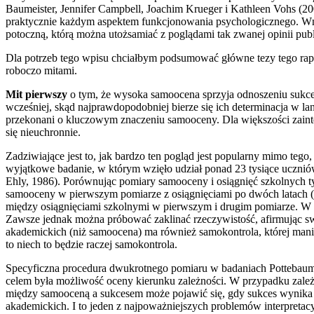
Baumeister, Jennifer Campbell, Joachim Krueger i Kathleen Vohs (
praktycznie każdym aspektem funkcjonowania psychologicznego. Wnios
potoczną, którą można utożsamiać z poglądami tak zwanej opinii publ
Dla potrzeb tego wpisu chciałbym podsumować główne tezy tego rapo
roboczo mitami.
Mit pierwszy
o tym, że wysoka samoocena sprzyja odnoszeniu sukce
wcześniej, skąd najprawdopodobniej bierze się ich determinacja w 
przekonani o kluczowym znaczeniu samooceny. Dla większości zaint
się nieuchronnie.
Zadziwiające jest to, jak bardzo ten pogląd jest popularny mimo tego
wyjątkowe badanie, w którym wzięło udział ponad 23 tysiące uczniów
Ehly, 1986). Porównując pomiary samooceny i osiągnięć szkolnych
samooceny w pierwszym pomiarze z osiągnięciami po dwóch latach (d
między osiągnięciami szkolnymi w pierwszym i drugim pomiarze. W pr
Zawsze jednak można próbować zaklinać rzeczywistość, afirmując swoj
akademickich (niż samoocena) ma również samokontrola, której manif
to niech to będzie raczej samokontrola.
Specyficzna procedura dwukrotnego pomiaru w badaniach Pottebaum 
celem była możliwość oceny kierunku zależności. W przypadku zależ
między samooceną a sukcesem może pojawić się, gdy sukces wynika 
akademickich. I to jeden z najpoważniejszych problemów interpretac