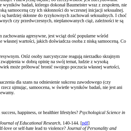
zie wyników badań, którego dokonał Baumeister wraz z zespołem, nie
iską samooceną czy ich skłonności do wczesnej inicjacji seksualnej.
i są bardziej skłonne do ryzykownych zachowań seksualnych. I choć
nych czy przedwczesnych, nieplanowanych ciąż, zależności te są
ym zachowania agresywne, jest wciąż dość popularne wśród
 własnej wartości, jakich doświadcza osoba z niską samooceną. Co
resywnym. Otóż osoby narcystyczne reagują nierzadko skrajnym
 zwątpienia w dobrą opinię na swój temat, ludzie z wysoką
owiek może próbować bronić swojego poczucia własnej wartości,
aczenia dla szans na odniesienie sukcesu zawodowego (czy
rzecz ujmując, samoocena, w świetle wyników badań, nie jest ani
ziewamy.
success, happiness, or healthier lifestyles?
Psychological Science in
Journal of Educational Research
, 140-144. [
pdf
]
f-love or self-hate lead to violence?
Journal of Personality and