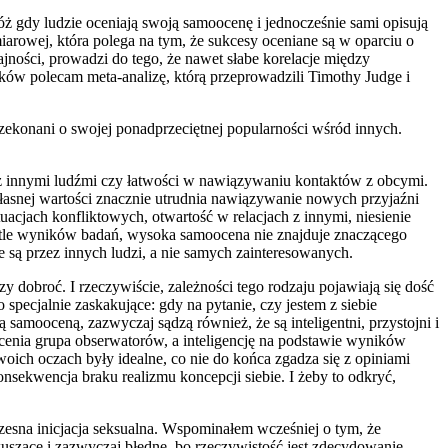
gdy ludzie oceniają swoją samoocenę i jednocześnie sami opisują
iarowej, która polega na tym, że sukcesy oceniane są w oparciu o
ności, prowadzi do tego, że nawet słabe korelacje między
w polecam meta-analizę, którą przeprowadzili Timothy Judge i
zekonani o swojej ponadprzeciętnej popularności wśród innych.
z innymi ludźmi czy łatwości w nawiązywaniu kontaktów z obcymi.
łasnej wartości znacznie utrudnia nawiązywanie nowych przyjaźni
uacjach konfliktowych, otwartość w relacjach z innymi, niesienie
ietle wyników badań, wysoka samoocena nie znajduje znaczącego
są przez innych ludzi, a nie samych zainteresowanych.
 dobroć. I rzeczywiście, zależności tego rodzaju pojawiają się dość
pecjalnie zaskakujące: gdy na pytanie, czy jestem z siebie
samooceną, zazwyczaj sądzą również, że są inteligentni, przystojni i
ocenia grupa obserwatorów, a inteligencję na podstawie wyników
ich oczach były idealne, co nie do końca zgadza się z opiniami
sekwencja braku realizmu koncepcji siebie. I żeby to odkryć,
esna inicjacja seksualna. Wspominałem wcześniej o tym, że
zące i zazwyczaj błędne, bo rzeczywistość jest zdecydowanie