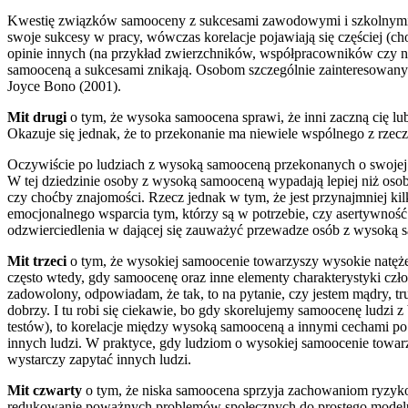
Kwestię związków samooceny z sukcesami zawodowymi i szkolnymi d
swoje sukcesy w pracy, wówczas korelacje pojawiają się częściej (ch
opinie innych (na przykład zwierzchników, współpracowników czy na
samooceną a sukcesami znikają. Osobom szczególnie zainteresowany
Joyce Bono (2001).
Mit drugi
o tym, że wysoka samoocena sprawi, że inni zaczną cię lu
Okazuje się jednak, że to przekonanie ma niewiele wspólnego z rzec
Oczywiście po ludziach z wysoką samooceną przekonanych o swojej
W tej dziedzinie osoby z wysoką samooceną wypadają lepiej niż oso
czy choćby znajomości. Rzecz jednak w tym, że jest przynajmniej kil
emocjonalnego wsparcia tym, którzy są w potrzebie, czy asertywnoś
odzwierciedlenia w dającej się zauważyć przewadze osób z wysoką s
Mit trzeci
o tym, że wysokiej samoocenie towarzyszy wysokie natężeni
często wtedy, gdy samoocenę oraz inne elementy charakterystyki czło
zadowolony, odpowiadam, że tak, to na pytanie, czy jestem mądry, tr
dobrzy. I tu robi się ciekawie, bo gdy skorelujemy samoocenę ludzi
testów), to korelacje między wysoką samooceną a innymi cechami po 
innych ludzi. W praktyce, gdy ludziom o wysokiej samoocenie towarz
wystarczy zapytać innych ludzi.
Mit czwarty
o tym, że niska samoocena sprzyja zachowaniom ryzyko
redukowanie poważnych problemów społecznych do prostego modelu, 