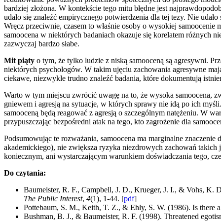
bardziej złożona. W kontekście tego mitu błędne jest najprawdopodo
udało się znaleźć empirycznego potwierdzenia dla tej tezy. Nie udało 
Wręcz przeciwnie, czasem to właśnie osoby o wysokiej samoocenie m
samoocena w niektórych badaniach okazuje się korelatem różnych 
zazwyczaj bardzo słabe.
Mit piąty
o tym, że tylko ludzie z niską samooceną są agresywni. P
niektórych psychologów. W takim ujęciu zachowania agresywne mają 
ciekawe, niezwykle trudno znaleźć badania, które dokumentują istnieni
Warto w tym miejscu zwrócić uwagę na to, że wysoka samoocena, zw
gniewem i agresją na sytuacje, w których sprawy nie idą po ich myśl
samooceną będą reagować z agresją o szczególnym natężeniu. W war
przypuszczając bezpośredni atak na tego, kto zagrożenie dla samoo
Podsumowując te rozważania, samoocena ma marginalne znaczenie dl
akademickiego), nie zwiększa ryzyka niezdrowych zachowań takich j
koniecznym, ani wystarczającym warunkiem doświadczania tego, cze
Do czytania:
Baumeister, R. F., Campbell, J. D., Krueger, J. I., & Vohs, K. D
The Public Interest
,
4
(1), 1-44. [
pdf
]
Pottebaum, S. M., Keith, T. Z., & Ehly, S. W. (1986). Is there
Bushman, B. J., & Baumeister, R. F. (1998). Threatened egotism,