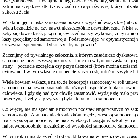
być „samoocena”. Dodajmy do tego otwarte wykłady, seminaria i wars
zatrudniającej dziesiątki tysięcy osób na całym świecie, których dzi
sukcesu życia.
W takim ujęciu niska samoocena pozwala wyjaśnić wszystkie (lub co n
wizja beznadziejna czy nawet nieszczególnie pesymistyczna. Niska s
żeby się dowiedzieć, jaką serię ćwiczeń należy wykonać, żeby samo
kasy specjalisty od samorozwoju. Podsumowując, w optymistycznej w
szczęścia i spełnienia. Tylko czy aby na pewno?
Zacznijmy od trywialnego założenia, z którym zasadniczo dyskutowa
samoocenę raczej wyższą niż niższą. I nie ma w tym nic zaskakują
stany – poczucie szczęścia czy przynależności (które można utożsami
cytowane. I w tym właśnie momencie zaczyna się robić niezwykle int
Wiele bowiem wskazuje na to, że koncepcja samooceny w roli uniwers
samoocena ma pewne znacznie dla różnych aspektów funkcjonowania 
człowieka. I gdy się nad tym chwilę zastanowić, wydaje się mało pra
przyczynę. I żeby tą przyczyną była akurat niska samoocena.
Co więcej, nie ma specjalnie mocnych podstaw empirycznych by sądzi
samorozwoju. A w badaniach związków między wysoką samooceną a ży
mają wysoką samoocenę, nie mają większych osiągnięć szkolnych ani n
najprawdopodobniej niezależne od wysokości samooceny. Samoocena p
W tym roku mija dziesięć lat od opublikowania w prestiżowym czas