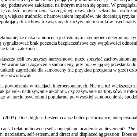
bniej podstawowe założenie, na którym mit ten się opiera. W przegląd
się znaleźć potwierdzenia szczególnej rozwiązłości seksualnej osób z n
ają większe trudności z hamowaniem impulsów, nie doceniają ryzyka 
niepokojących zachowań związanych z używaniem środków psychoaktyw
rzekonanie, że niska samoocena jest istotnym czynnikiem determinując
sygnalizować brak poczucia bezpieczeństwa czy wątpliwości odnośnie
e takiej zależności.
łaszcza jeśli towarzyszy narcyzmowi, może sprzyjać zachowaniom ag
i. W warunkach zagrożenia samooceny, gdy pojawiają się przesłanki do
unkach zagrożenia dla samooceny (na przykład przegrana w grze) czł
ceny spowodował.
a powodzenia w relacjach interpersonalnych. Nie ma też większego zn
ak palenie, nadużywanie alkoholu, czy zażywanie narkotyków. Krótko 
go w nurcie psychologii popularnej po wysokiej samoocenie się spod
. (2003). Does high self-esteem cause better performance, interpersonal 
 a causal relation between self-concept and academic achievement?.
The 
 narcissism, self-esteem, and direct and displaced aggression: Does sel