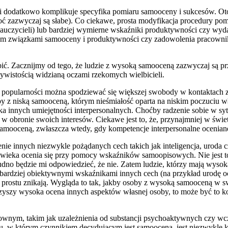
odatkowo komplikuje specyfika pomiaru samooceny i sukcesów. Otóż 
oć zazwyczaj są słabe). Co ciekawe, prosta modyfikacja procedury pom
uczycieli) lub bardziej wymierne wskaźniki produktywności czy wydaj
m związkami samooceny i produktywności czy zadowolenia pracownikó
bić. Zacznijmy od tego, że ludzie z wysoką samooceną zazwyczaj są pr
zywistością widzianą oczami rzekomych wielbicieli.
 popularności można spodziewać się większej swobody w kontaktach 
by z niską samooceną, którym nieśmiałość oparta na niskim poczuciu w
ka innych umiejętności interpersonalnych. Choćby radzenie sobie w syt
ć w obronie swoich interesów. Ciekawe jest to, że, przynajmniej w św
amooceną, zwłaszcza wtedy, gdy kompetencje interpersonalne oceniane 
e innych niezwykle pożądanych cech takich jak inteligencja, uroda czy
wieka ocenia się przy pomocy wskaźników samoopisowych. Nie jest to s
udno będzie mi odpowiedzieć, że nie. Zatem ludzie, którzy mają wysoką 
 z bardziej obiektywnymi wskaźnikami innych cech (na przykład urodę 
prostu znikają. Wygląda to tak, jakby osoby z wysoką samooceną w swo
yszy wysoka ocena innych aspektów własnej osoby, to może być to kon
wnym, takim jak uzależnienia od substancji psychoaktywnych czy wcz
w którym czynnikiem decydującym jest samoocena, jest niezwykle kus