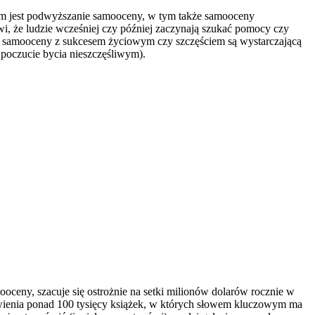
niem jest podwyższanie samooceny, w tym także samooceny
wi, że ludzie wcześniej czy później zaczynają szukać pomocy czy
j samooceny z sukcesem życiowym czy szczęściem są wystarczającą
 poczucie bycia nieszczęśliwym).
oceny, szacuje się ostrożnie na setki milionów dolarów rocznie w
wienia ponad 100 tysięcy książek, w których słowem kluczowym ma