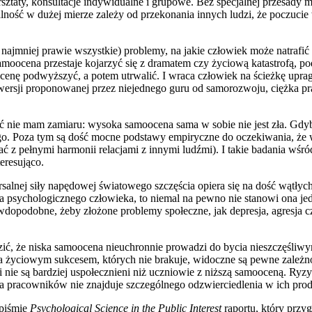
ztaty, konsultacje indywidualne i grupowe. Bez specjalnej przesady m
ałalność w dużej mierze zależy od przekonania innych ludzi, że poczuci
ajmniej prawie wszystkie) problemy, na jakie człowiek może natrafić w
amoocena przestaje kojarzyć się z dramatem czy życiową katastrofą, p
ocenę podwyższyć, a potem utrwalić. I wraca człowiek na ścieżkę upr
ersji proponowanej przez niejednego guru od samorozwoju, ciężka pra
ć nie mam zamiaru: wysoka samoocena sama w sobie nie jest zła. Gdy
cego. Poza tym są dość mocne podstawy empiryczne do oczekiwania, ż
ać z pełnymi harmonii relacjami z innymi ludźmi). I takie badania wśr
eresująco.
alnej siły napędowej światowego szczęścia opiera się na dość wątłych 
psychologicznego człowieka, to niemal na pewno nie stanowi ona je
wdopodobne, żeby złożone problemy społeczne, jak depresja, agresja c
ć, że niska samoocena nieuchronnie prowadzi do bycia nieszczęśliwym,
ciowym sukcesem, których nie brakuje, widoczne są pewne zależnośc
ie są bardziej uspołecznieni niż uczniowie z niższą samooceną. Ryzyk
racowników nie znajduje szczególnego odzwierciedlenia w ich produk
opiśmie
Psychological Science in the Public Interest
raportu, który przy