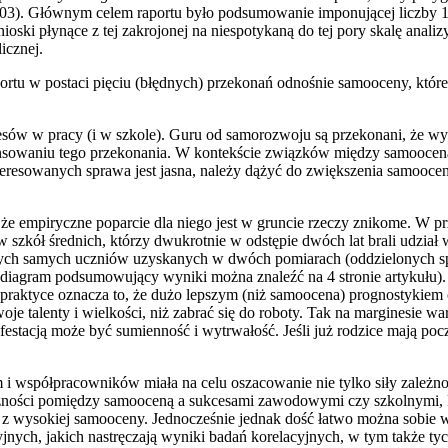
2003). Głównym celem raportu było podsumowanie imponującej liczby 
ki płynące z tej zakrojonej na niespotykaną do tej pory skalę analiz
icznej.
rtu w postaci pięciu (błędnych) przekonań odnośnie samooceny, któr
sów w pracy (i w szkole). Guru od samorozwoju są przekonani, że w
lansowaniu tego przekonania. W kontekście związków między samooceną 
eresowanych sprawa jest jasna, należy dążyć do zwiększenia samooce
, że empiryczne poparcie dla niego jest w gruncie rzeczy znikome. W prz
 szkół średnich, którzy dwukrotnie w odstępie dwóch lat brali udział
 tych samych uczniów uzyskanych w dwóch pomiarach (oddzielonych s
iagram podsumowujący wyniki można znaleźć na 4 stronie artykułu). Z
aktyce oznacza to, że dużo lepszym (niż samoocena) prognostykiem osi
e talenty i wielkości, niż zabrać się do roboty. Tak na marginesie w
estacją może być sumienność i wytrwałość. Jeśli już rodzice mają poc
i współpracowników miała na celu oszacowanie nie tylko siły zależ
ności pomiędzy samooceną a sukcesami zawodowymi czy szkolnymi, kier
z wysokiej samooceny. Jednocześnie jednak dość łatwo można sobie w
yjnych, jakich nastręczają wyniki badań korelacyjnych, w tym także t