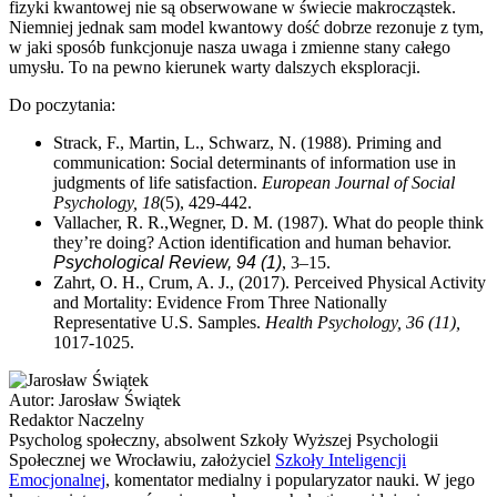
fizyki kwantowej nie są obserwowane w świecie makrocząstek.
Niemniej jednak sam model kwantowy dość dobrze rezonuje z tym,
w jaki sposób funkcjonuje nasza uwaga i zmienne stany całego
umysłu. To na pewno kierunek warty dalszych eksploracji.
Do poczytania:
Strack, F., Martin, L., Schwarz, N. (1988). Priming and
communication: Social determinants of information use in
judgments of life satisfaction.
European Journal of Social
Psychology, 18
(5), 429-442.
Vallacher, R. R.,Wegner, D. M. (1987). What do people think
they’re doing? Action identification and human behavior.
Psychological Review, 94 (1)
, 3–15.
Zahrt, O. H., Crum, A. J., (2017). Perceived Physical Activity
and Mortality: Evidence From Three
Nationally
Representative U.S. Samples.
Health Psychology, 36 (11),
1017-1025.
Autor:
Jarosław Świątek
Redaktor Naczelny
Psycholog społeczny, absolwent Szkoły Wyższej Psychologii
Społecznej we Wrocławiu, założyciel
Szkoły Inteligencji
Emocjonalnej
, komentator medialny i popularyzator nauki. W jego