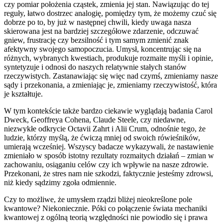
czy pomiar położenia cząstek, zmienia jej stan. Nawiązując do tej
reguły, łatwo dostrzec analogię, pomiędzy tym, że możemy czuć się
dobrze po to, by już w następnej chwili, kiedy uwaga nasza
skierowana jest na bardziej szczegółowe zdarzenie, odczuwać
gniew, frustrację czy bezsilność i tym samym zmienić znak
afektywny swojego samopoczucia. Umysł, koncentrując się na
różnych, wybranych kwestiach, produkuje rozmaite myśli i opinie,
syntetyzuje i odnosi do naszych relatywnie stałych stanów
rzeczywistych. Zastanawiając się więc nad czymś, zmieniamy nasze
sądy i przekonania, a zmieniając je, zmieniamy rzeczywistość, która
je kształtuje.
W tym kontekście także bardzo ciekawie wyglądają badania Carol
Dweck, Geoffreya Cohena, Claude Steele, czy niedawne,
niezwykłe odkrycie Octavii Zahrt i Alii Crum, odnośnie tego, że
ludzie, którzy myślą, że ćwiczą mniej od swoich rówieśników,
umierają wcześniej. Wszyscy badacze wykazywali, że nastawienie
zmieniało w sposób istotny rezultaty rozmaitych działań – zmian w
zachowaniu, osiąganiu celów czy ich wpływie na nasze zdrowie.
Przekonani, że stres nam nie szkodzi, faktycznie jesteśmy zdrowsi,
niż kiedy sądzimy zgoła odmiennie.
Czy to możliwe, że umysłem rządzi bliżej nieokreślone pole
kwantowe? Niekoniecznie. Póki co połączenie świata mechaniki
kwantowej z ogólną teorią względności nie powiodło się i prawa