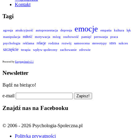
Kontakt
Tagi
emocje
agresja
atrakcyjność
autoprezentacja
depresja
empatia
kultura
lęk
miłość
manipulacja
motywacja
mózg
osobowość
pamięć
perswazja
praca
relacje
stres
psychologia
reklama
rodzina
rozwój
samoocena
stereotypy
sukces
szczęście
terapia
wpływ społeczny
zachowanie
zdrowie
Powered by
Easytagcloud v2.1
Newsletter
Bądź na bieżąco!
e-mail
Znajdź nas na Facebooku
© 2006 - 2026 Psychologia-Spoleczna.pl
Polityka prywatności