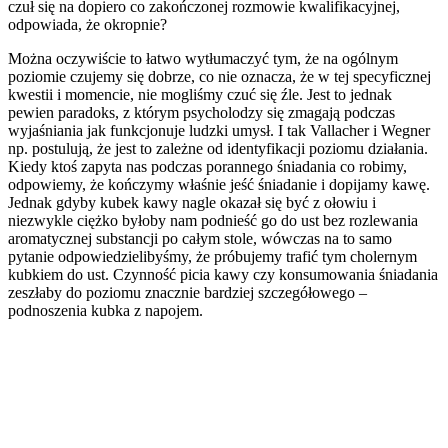
czuł się na dopiero co zakończonej rozmowie kwalifikacyjnej,
odpowiada, że okropnie?
Można oczywiście to łatwo wytłumaczyć tym, że na ogólnym
poziomie czujemy się dobrze, co nie oznacza, że w tej specyficznej
kwestii i momencie, nie mogliśmy czuć się źle. Jest to jednak
pewien paradoks, z którym psycholodzy się zmagają podczas
wyjaśniania jak funkcjonuje ludzki umysł. I tak Vallacher i Wegner
np. postulują, że jest to zależne od identyfikacji poziomu działania.
Kiedy ktoś zapyta nas podczas porannego śniadania co robimy,
odpowiemy, że kończymy właśnie jeść śniadanie i dopijamy kawę.
Jednak gdyby kubek kawy nagle okazał się być z ołowiu i
niezwykle ciężko byłoby nam podnieść go do ust bez rozlewania
aromatycznej substancji po całym stole, wówczas na to samo
pytanie odpowiedzielibyśmy, że próbujemy trafić tym cholernym
kubkiem do ust. Czynność picia kawy czy konsumowania śniadania
zeszłaby do poziomu znacznie bardziej szczegółowego –
podnoszenia kubka z napojem.