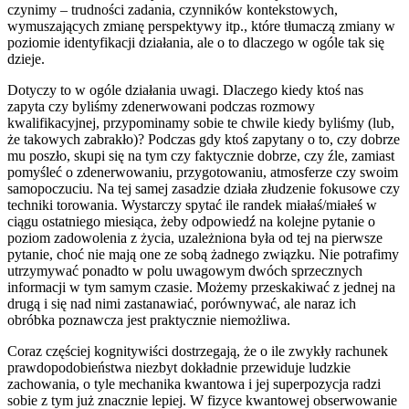
czynimy – trudności zadania, czynników kontekstowych,
wymuszających zmianę perspektywy itp., które tłumaczą zmiany w
poziomie identyfikacji działania, ale o to dlaczego w ogóle tak się
dzieje.
Dotyczy to w ogóle działania uwagi. Dlaczego kiedy ktoś nas
zapyta czy byliśmy zdenerwowani podczas rozmowy
kwalifikacyjnej, przypominamy sobie te chwile kiedy byliśmy (lub,
że takowych zabrakło)? Podczas gdy ktoś zapytany o to, czy dobrze
mu poszło, skupi się na tym czy faktycznie dobrze, czy źle, zamiast
pomyśleć o zdenerwowaniu, przygotowaniu, atmosferze czy swoim
samopoczuciu. Na tej samej zasadzie działa złudzenie fokusowe czy
techniki torowania. Wystarczy spytać ile randek miałaś/miałeś w
ciągu ostatniego miesiąca, żeby odpowiedź na kolejne pytanie o
poziom zadowolenia z życia, uzależniona była od tej na pierwsze
pytanie, choć nie mają one ze sobą żadnego związku. Nie potrafimy
utrzymywać ponadto w polu uwagowym dwóch sprzecznych
informacji w tym samym czasie. Możemy przeskakiwać z jednej na
drugą i się nad nimi zastanawiać, porównywać, ale naraz ich
obróbka poznawcza jest praktycznie niemożliwa.
Coraz częściej kognitywiści dostrzegają, że o ile zwykły rachunek
prawdopodobieństwa niezbyt dokładnie przewiduje ludzkie
zachowania, o tyle mechanika kwantowa i jej superpozycja radzi
sobie z tym już znacznie lepiej. W fizyce kwantowej obserwowanie