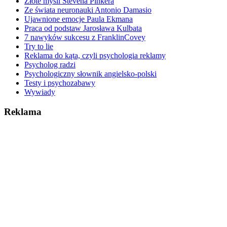
Złote myśli Stevena Pinkera
Ze świata neuronauki Antonio Damasio
Ujawnione emocje Paula Ekmana
Praca od podstaw Jarosława Kulbata
7 nawyków sukcesu z FranklinCovey
Try to lie
Reklama do kąta, czyli psychologia reklamy
Psycholog radzi
Psychologiczny słownik angielsko-polski
Testy i psychozabawy
Wywiady
Reklama