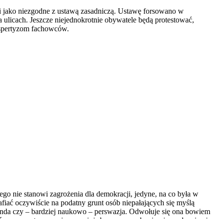
ji jako niezgodne z ustawą zasadniczą. Ustawę forsowano w
a ulicach. Jeszcze niejednokrotnie obywatele będą protestować,
ekspertyzom fachowców.
go nie stanowi zagrożenia dla demokracji, jedyne, na co była w
fiać oczywiście na podatny grunt osób niepałających się myślą
ganda czy – bardziej naukowo – perswazja. Odwołuje się ona bowiem