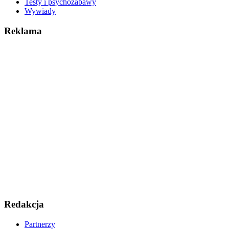
Testy i psychozabawy
Wywiady
Reklama
Redakcja
Partnerzy