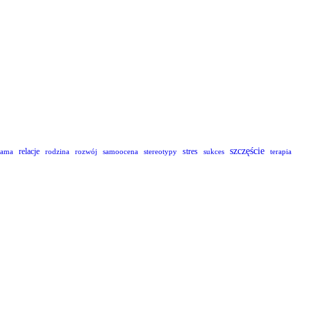
szczęście
relacje
stres
lama
rodzina
rozwój
samoocena
stereotypy
sukces
terapia