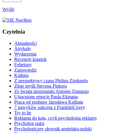
Wyślij
Czytelnia
Aktualności
Artykuły
Wydarzenia
Recenzje książek
Felietony
Zapowiedzi
Kultura
Z perspektywy czasu Philipa Zimbardo
Złote myśli Stevena Pinkera
Ze świata neuronauki Antonio Damasio
Ujawnione emocje Paula Ekmana
Praca od podstaw Jarosława Kulbata
7 nawyków sukcesu z FranklinCovey
Try to lie
Reklama do kąta, czyli psychologia reklamy
Psycholog radzi
Psychologiczny słownik angielsko-polski