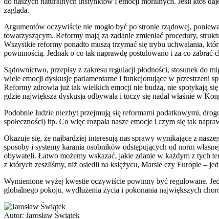
do naszych naturalnych instynktów i emocji moralnych. Jeśli ktoś daj
zagląda.
Argumentów oczywiście nie mogło być po stronie rządowej, ponieważ
towarzyszącym. Reformy mają za zadanie zmieniać procedury, struktu
Wszystkie reformy ponadto muszą trzymać się trybu uchwalania, któ
powinnością. Jednak o co tak naprawdę postulowano i za co zabrać c
Sądownictwo, przepisy z zakresu regulacji płodności, stosunek do m
wiele emocji dyskusje parlamentarne i funkcjonujące w przestrzeni 
Reformy zdrowia już tak wielkich emocji nie budzą, nie spotykają s
gdzie największa dyskusja odbywała i toczy się nadal właśnie w Kong
Podobnie ludzie niezbyt przejmują się reformami podatkowymi, drog
społeczności) itp. Co więc rozpala nasze emocje i czym się tak nap
Okazuje się, że najbardziej interesują nas sprawy wynikające z nasz
sposoby i systemy karania osobników odstępujących od norm własnej 
obywateli. Łatwo możemy wskazać, jakie zdanie w każdym z tych temat
z których zeszliśmy, niż osiedli na księżycu, Marsie czy Europie – j
Wymienione wyżej kwestie oczywiście powinny być regulowane. Jedn
globalnego pokoju, wydłużenia życia i pokonania największych choró
Autor:
Jarosław Świątek