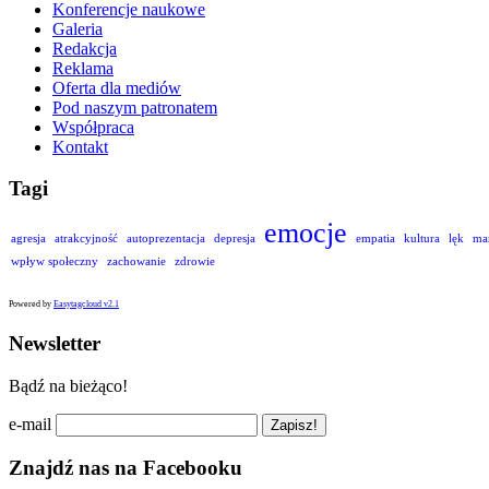
Konferencje naukowe
Galeria
Redakcja
Reklama
Oferta dla mediów
Pod naszym patronatem
Współpraca
Kontakt
Tagi
emocje
agresja
atrakcyjność
autoprezentacja
depresja
empatia
kultura
lęk
ma
wpływ społeczny
zachowanie
zdrowie
Powered by
Easytagcloud v2.1
Newsletter
Bądź na bieżąco!
e-mail
Znajdź nas na Facebooku