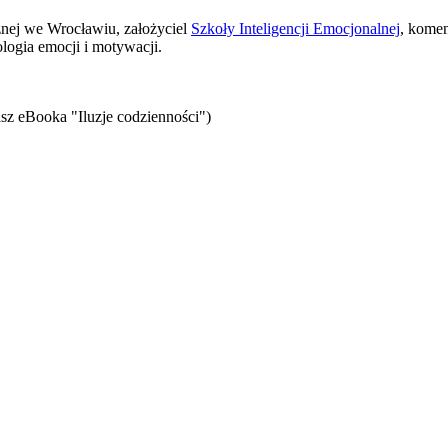
znej we Wrocławiu, założyciel
Szkoły Inteligencji Emocjonalnej
, komen
logia emocji i motywacji.
sz eBooka "Iluzje codzienności")