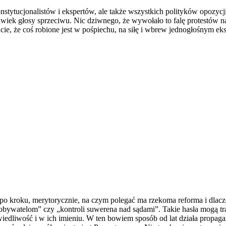
stytucjonalistów i ekspertów, ale także wszystkich polityków opozyc
olwiek głosy sprzeciwu. Nic dziwnego, że wywołało to falę protestów n
czucie, że coś robione jest w pośpiechu, na siłę i wbrew jednogłośnym 
 po kroku, merytorycznie, na czym polegać ma rzekoma reforma i dlacze
 obywatelom” czy „kontroli suwerena nad sądami”. Takie hasła mogą tra
wiedliwość i w ich imieniu. W ten bowiem sposób od lat działa propa