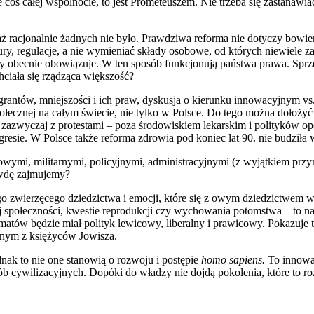
e coś całej wspólnocie, to jest Prometeuszem. Nie trzeba się zastanaw
 racjonalnie żadnych nie było. Prawdziwa reforma nie dotyczy bowie
ry, regulacje, a nie wymieniać składy osobowe, od których niewiele z
ry obecnie obowiązuje. W ten sposób funkcjonują państwa prawa. Sprze
hciała się rządząca większość?
igrantów, mniejszości i ich praw, dyskusja o kierunku innowacyjnym v
społecznej na całym świecie, nie tylko w Polsce. Do tego można dołoż
ię zazwyczaj z protestami – poza środowiskiem lekarskim i polityków
resie. W Polsce także reforma zdrowia pod koniec lat 90. nie budziła
owymi, militarnymi, policyjnymi, administracyjnymi (z wyjątkiem pr
rawdę zajmujemy?
ego zwierzęcego dziedzictwa i emocji, które się z owym dziedzictwem w
społeczności, kwestie reprodukcji czy wychowania potomstwa – to najba
ów będzie miał polityk lewicowy, liberalny i prawicowy. Pokazuje to 
ednym z księżyców Jowisza.
ak to nie one stanowią o rozwoju i postępie
homo sapiens.
To innowa
b cywilizacyjnych. Dopóki do władzy nie dojdą pokolenia, które to ro