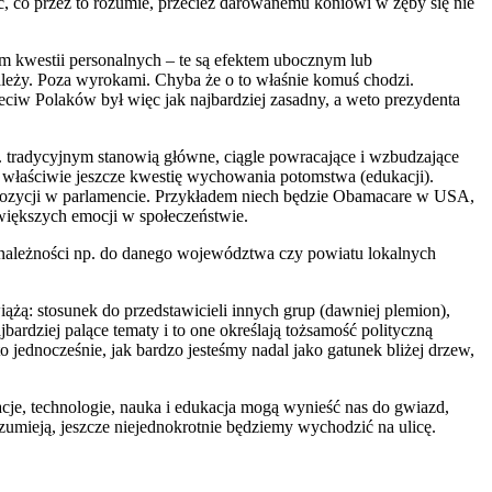
iać, co przez to rozumie, przecież darowanemu koniowi w zęby się nie
m kwestii personalnych – te są efektem ubocznym lub
ależy. Poza wyrokami. Chyba że o to właśnie komuś chodzi.
ciw Polaków był więc jak najbardziej zasadny, a weto prezydenta
s. tradycyjnym stanowią główne, ciągle powracające i wzbudzające
yć właściwie jeszcze kwestię wychowania potomstwa (edukacji).
 opozycji w parlamencie. Przykładem niech będzie Obamacare w USA,
 większych emocji w społeczeństwie.
zynależności np. do danego województwa czy powiatu lokalnych
iążą: stosunek do przedstawicieli innych grup (dawniej plemion),
rdziej palące tematy i to one określają tożsamość polityczną
jednocześnie, jak bardzo jesteśmy nadal jako gatunek bliżej drzew,
cje, technologie, nauka i edukacja mogą wynieść nas do gwiazd,
zumieją, jeszcze niejednokrotnie będziemy wychodzić na ulicę.