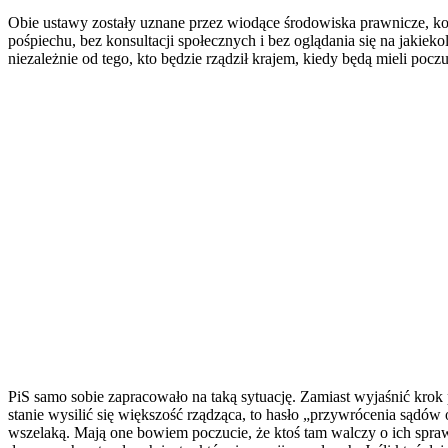
Obie ustawy zostały uznane przez wiodące środowiska prawnicze, kon
pośpiechu, bez konsultacji społecznych i bez oglądania się na jakiek
niezależnie od tego, kto będzie rządził krajem, kiedy będą mieli po
PiS samo sobie zapracowało na taką sytuację. Zamiast wyjaśnić krok
stanie wysilić się większość rządząca, to hasło „przywrócenia sądów
wszelaką. Mają one bowiem poczucie, że ktoś tam walczy o ich spra