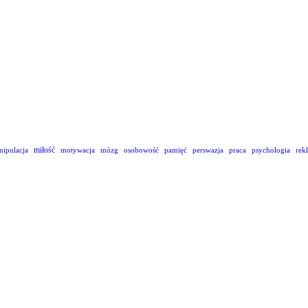
miłość
nipulacja
motywacja
mózg
osobowość
pamięć
perswazja
praca
psychologia
rek