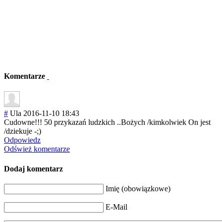
Komentarze
#
Ula
2016-11-10 18:43
Cudowne!!! 50 przykazań ludzkich ..Bożych /kimkolwiek On jest
/dziekuje -;)
Odpowiedz
Odśwież komentarze
Dodaj komentarz
Imię (obowiązkowe)
E-Mail