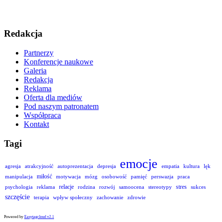
Redakcja
Partnerzy
Konferencje naukowe
Galeria
Redakcja
Reklama
Oferta dla mediów
Pod naszym patronatem
Współpraca
Kontakt
Tagi
emocje
agresja
atrakcyjność
autoprezentacja
depresja
empatia
kultura
lęk
miłość
manipulacja
motywacja
mózg
osobowość
pamięć
perswazja
praca
relacje
stres
psychologia
reklama
rodzina
rozwój
samoocena
stereotypy
sukces
szczęście
terapia
wpływ społeczny
zachowanie
zdrowie
Powered by
Easytagcloud v2.1