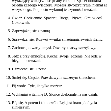
wyrażający wdzięczność pisany co rano. Spacer dookoła
osiedla każdego wieczoru. Możesz stworzyć rytuał niemal ze
wszystkiego. Po prostu wykonuj te czynności uważnie.
Ćwicz. Codziennie. Spaceruj. Biegaj. Pływaj. Graj w coś.
Cokolwiek.
Zaprzyjaźnij się z naturą.
Sprawdzaj się. Rozwój wynika z naginania swoich granic.
Zachowaj otwarty umysł. Otwarty znaczy szczęśliwy.
Jedz z przyjemnością. Kochaj swoje jedzenie. Nie jedz w
biegu i nieuważnie.
Uśmiechaj się. Często.
Śmiej się. Często. Prawdziwym, szczerym śmiechem.
Pij wodę. Tyle, ile tylko możesz.
Wchłaniaj witaminę D. Słońce doskonale na nas działa.
Bój się. A potem i tak to zrób. Lęk jest bramą do bycia
silniejszym.