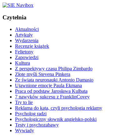
Czytelnia
Aktualności
Artykuły
Wydarzenia
Recenzje książek
Felietony
Zapowiedzi
Kultura
Z perspektywy czasu Philipa Zimbardo
Złote myśli Stevena Pinkera
Ze świata neuronauki Antonio Damasio
Ujawnione emocje Paula Ekmana
Praca od podstaw Jarosława Kulbata
7 nawyków sukcesu z FranklinCovey
Try to lie
Reklama do kąta, czyli psychologia reklamy
Psycholog radzi
Psychologiczny słownik angielsko-polski
Testy i psychozabawy
Wywiady