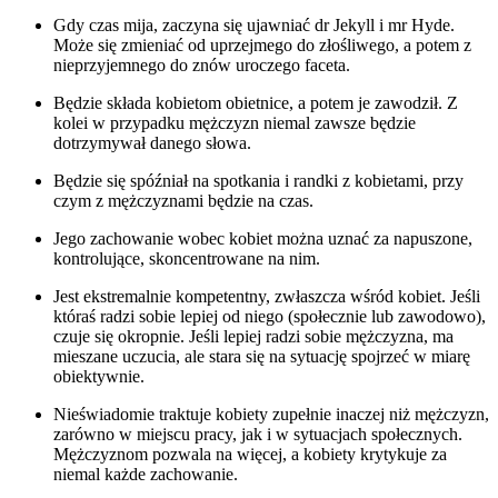
Gdy czas mija, zaczyna się ujawniać dr Jekyll i mr Hyde.
Może się zmieniać od uprzejmego do złośliwego, a potem z
nieprzyjemnego do znów uroczego faceta.
Będzie składa kobietom obietnice, a potem je zawodził. Z
kolei w przypadku mężczyzn niemal zawsze będzie
dotrzymywał danego słowa.
Będzie się spóźniał na spotkania i randki z kobietami, przy
czym z mężczyznami będzie na czas.
Jego zachowanie wobec kobiet można uznać za napuszone,
kontrolujące, skoncentrowane na nim.
Jest ekstremalnie kompetentny, zwłaszcza wśród kobiet. Jeśli
któraś radzi sobie lepiej od niego (społecznie lub zawodowo),
czuje się okropnie. Jeśli lepiej radzi sobie mężczyzna, ma
mieszane uczucia, ale stara się na sytuację spojrzeć w miarę
obiektywnie.
Nieświadomie traktuje kobiety zupełnie inaczej niż mężczyzn,
zarówno w miejscu pracy, jak i w sytuacjach społecznych.
Mężczyznom pozwala na więcej, a kobiety krytykuje za
niemal każde zachowanie.