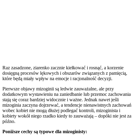
Raz zasadzone, ziarenko zacznie kiełkować i rosnąć, a korzenie
dosięgną procesów lękowych i obszarów związanych z pamięcią,
które będą miały wpływ na emocje i racjonalność decyzji.
Pierwsze objawy mizoginii są ledwie zauważalne, ale przy
dodatkowym wystawieniu na zaniedbanie lub przemoc zachowania
stają się coraz bardziej widocznie i ważne. Jednak nawet jeśli
mizoginia zaczyna dojrzewać, a tendencje nienawistnych zachowań
wobec kobiet nie mogą dłużej podlegać kontroli, mizoginista i
kobiety wokół niego rzadko kiedy to zauważają – dopóki nie jest za
późno.
Poniższe cechy są typowe dla mizoginisty: