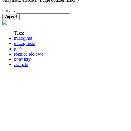
otrzymasz eBooka "Iluzje codzienności")
e-mail:
Tags:
mizoginia
mizoginista
płeć
różnice płciowe
konflikty
związki