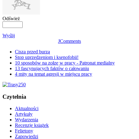
Odśwież
Wyślij
JComments
Cisza przed burzą
Stop uprzedzeniom i ksenofobii!
10 sposobów na zołzę w pracy - Patronat medialny
13 fascynujących faktów o całowaniu
4 mity na temat agresji w miejscu pracy
Czytelnia
Aktualności
Artykuły
Wydarzenia
Recenzje książek
Felietony
Zapowiedzi