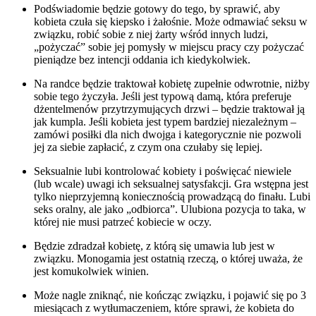
Podświadomie będzie gotowy do tego, by sprawić, aby
kobieta czuła się kiepsko i żałośnie. Może odmawiać seksu w
związku, robić sobie z niej żarty wśród innych ludzi,
„pożyczać” sobie jej pomysły w miejscu pracy czy pożyczać
pieniądze bez intencji oddania ich kiedykolwiek.
Na randce będzie traktował kobietę zupełnie odwrotnie, niżby
sobie tego życzyła. Jeśli jest typową damą, która preferuje
dżentelmenów przytrzymujących drzwi – będzie traktował ją
jak kumpla. Jeśli kobieta jest typem bardziej niezależnym –
zamówi posiłki dla nich dwojga i kategorycznie nie pozwoli
jej za siebie zapłacić, z czym ona czułaby się lepiej.
Seksualnie lubi kontrolować kobiety i poświęcać niewiele
(lub wcale) uwagi ich seksualnej satysfakcji. Gra wstępna jest
tylko nieprzyjemną koniecznością prowadzącą do finału. Lubi
seks oralny, ale jako „odbiorca”. Ulubiona pozycja to taka, w
której nie musi patrzeć kobiecie w oczy.
Będzie zdradzał kobietę, z którą się umawia lub jest w
związku. Monogamia jest ostatnią rzeczą, o której uważa, że
jest komukolwiek winien.
Może nagle zniknąć, nie kończąc związku, i pojawić się po 3
miesiącach z wytłumaczeniem, które sprawi, że kobieta do