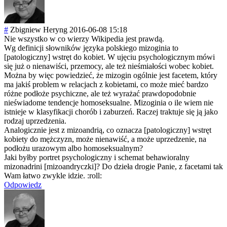
#
Zbigniew Heryng
2016-06-08 15:18
Nie wszystko w co wierzy Wikipedia jest prawdą.
Wg definicji słowników języka polskiego mizoginia to
[patologiczny] wstręt do kobiet. W ujęciu psychologicznym mówi
się już o nienawiści, przemocy, ale też nieśmiałości wobec kobiet.
Można by więc powiedzieć, że mizogin ogólnie jest facetem, który
ma jakiś problem w relacjach z kobietami, co może mieć bardzo
różne podłoże psychiczne, ale też wyrażać prawdopodobnie
nieświadome tendencje homoseksualne. Mizoginia o ile wiem nie
istnieje w klasyfikacji chorób i zaburzeń. Raczej traktuje się ją jako
rodzaj uprzedzenia.
Analogicznie jest z mizoandrią, co oznacza [patologiczny] wstręt
kobiety do mężczyzn, może nienawiść, a może uprzedzenie, na
podłożu urazowym albo homoseksualnym?
Jaki byłby portret psychologiczny i schemat behawioralny
mizonadrini [mizoandryczki]
? Do dzieła drogie Panie, z facetami tak
Wam łatwo zwykle idzie. :roll:
Odpowiedz