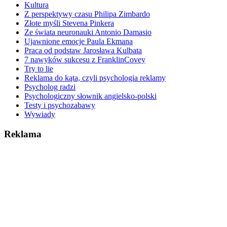
Kultura
Z perspektywy czasu Philipa Zimbardo
Złote myśli Stevena Pinkera
Ze świata neuronauki Antonio Damasio
Ujawnione emocje Paula Ekmana
Praca od podstaw Jarosława Kulbata
7 nawyków sukcesu z FranklinCovey
Try to lie
Reklama do kąta, czyli psychologia reklamy
Psycholog radzi
Psychologiczny słownik angielsko-polski
Testy i psychozabawy
Wywiady
Reklama