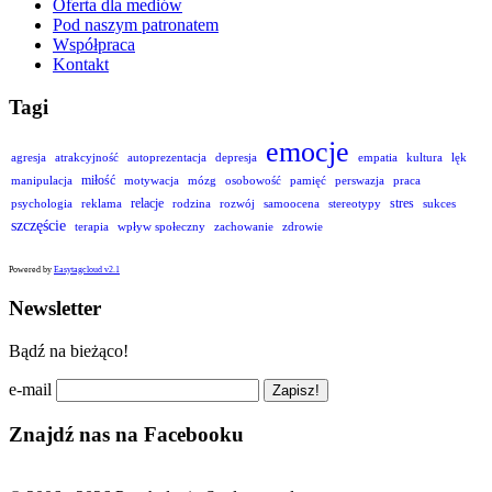
Oferta dla mediów
Pod naszym patronatem
Współpraca
Kontakt
Tagi
emocje
agresja
atrakcyjność
autoprezentacja
depresja
empatia
kultura
lęk
miłość
manipulacja
motywacja
mózg
osobowość
pamięć
perswazja
praca
relacje
stres
psychologia
reklama
rodzina
rozwój
samoocena
stereotypy
sukces
szczęście
terapia
wpływ społeczny
zachowanie
zdrowie
Powered by
Easytagcloud v2.1
Newsletter
Bądź na bieżąco!
e-mail
Znajdź nas na Facebooku