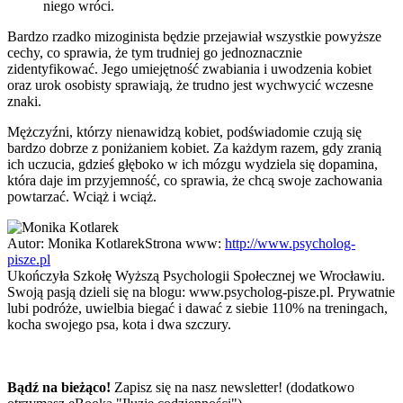
niego wróci.
Bardzo rzadko mizoginista będzie przejawiał wszystkie powyższe
cechy, co sprawia, że tym trudniej go jednoznacznie
zidentyfikować. Jego umiejętność zwabiania i uwodzenia kobiet
oraz urok osobisty sprawiają, że trudno jest wychwycić wczesne
znaki.
Mężczyźni, którzy nienawidzą kobiet, podświadomie czują się
bardzo dobrze z poniżaniem kobiet. Za każdym razem, gdy zranią
ich uczucia, gdzieś głęboko w ich mózgu wydziela się dopamina,
która daje im przyjemność, co sprawia, że chcą swoje zachowania
powtarzać. Wciąż i wciąż.
Autor:
Monika Kotlarek
Strona www:
http://www.psycholog-
pisze.pl
Ukończyła Szkołę Wyższą Psychologii Społecznej we Wrocławiu.
Swoją pasją dzieli się na blogu: www.psycholog-pisze.pl. Prywatnie
lubi podróże, uwielbia biegać i dawać z siebie 110% na treningach,
kocha swojego psa, kota i dwa szczury.
Bądź na bieżąco!
Zapisz się na nasz newsletter! (dodatkowo