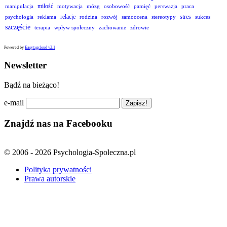
miłość
manipulacja
motywacja
mózg
osobowość
pamięć
perswazja
praca
relacje
stres
psychologia
reklama
rodzina
rozwój
samoocena
stereotypy
sukces
szczęście
terapia
wpływ społeczny
zachowanie
zdrowie
Powered by
Easytagcloud v2.1
Newsletter
Bądź na bieżąco!
e-mail
Znajdź nas na Facebooku
© 2006 - 2026 Psychologia-Spoleczna.pl
Polityka prywatności
Prawa autorskie