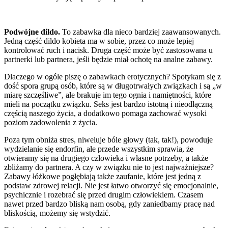
Podwójne dildo.
To zabawka dla nieco bardziej zaawansowanych.
Jedną część dildo kobieta ma w sobie, przez co może lepiej
kontrolować ruch i nacisk. Druga część może być zastosowana u
partnerki lub partnera, jeśli będzie miał ochotę na analne zabawy.
Dlaczego w ogóle piszę o zabawkach erotycznych? Spotykam się z
dość spora grupą osób, które są w długotrwałych związkach i są „w
miarę szczęśliwe”, ale brakuje im tego ognia i namiętności, które
mieli na początku związku. Seks jest bardzo istotną i nieodłączną
częścią naszego życia, a dodatkowo pomaga zachować wysoki
poziom zadowolenia z życia.
Poza tym obniża stres, niweluje bóle głowy (tak, tak!), powoduje
wydzielanie się endorfin, ale przede wszystkim sprawia, że
otwieramy się na drugiego człowieka i własne potrzeby, a także
zbliżamy do partnera. A czy w związku nie to jest najważniejsze?
Zabawy łóżkowe pogłębiają także zaufanie, które jest jedną z
podstaw zdrowej relacji. Nie jest łatwo otworzyć się emocjonalnie,
psychicznie i rozebrać się przed drugim człowiekiem. Czasem
nawet przed bardzo bliską nam osobą, gdy zaniedbamy pracę nad
bliskością, możemy się wstydzić.