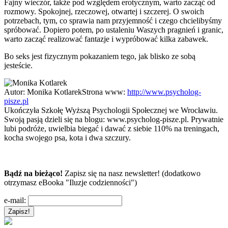
Fajny wieczór, także pod względem erotycznym, warto zacząć od
rozmowy. Spokojnej, rzeczowej, otwartej i szczerej. O swoich
potrzebach, tym, co sprawia nam przyjemność i czego chcielibyśmy
spróbować. Dopiero potem, po ustaleniu Waszych pragnień i granic,
warto zacząć realizować fantazje i wypróbować kilka zabawek.
Bo seks jest fizycznym pokazaniem tego, jak blisko ze sobą
jesteście.
Autor:
Monika Kotlarek
Strona www:
http://www.psycholog-
pisze.pl
Ukończyła Szkołę Wyższą Psychologii Społecznej we Wrocławiu.
Swoją pasją dzieli się na blogu: www.psycholog-pisze.pl. Prywatnie
lubi podróże, uwielbia biegać i dawać z siebie 110% na treningach,
kocha swojego psa, kota i dwa szczury.
Bądź na bieżąco!
Zapisz się na nasz newsletter! (dodatkowo
otrzymasz eBooka "Iluzje codzienności")
e-mail: