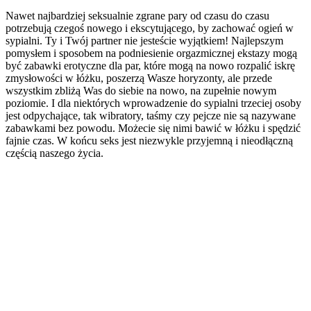
Nawet najbardziej seksualnie zgrane pary od czasu do czasu
potrzebują czegoś nowego i ekscytującego, by zachować ogień w
sypialni. Ty i Twój partner nie jesteście wyjątkiem! Najlepszym
pomysłem i sposobem na podniesienie orgazmicznej ekstazy mogą
być zabawki erotyczne dla par, które mogą na nowo rozpalić iskrę
zmysłowości w łóżku, poszerzą Wasze horyzonty, ale przede
wszystkim zbliżą Was do siebie na nowo, na zupełnie nowym
poziomie. I dla niektórych wprowadzenie do sypialni trzeciej osoby
jest odpychające, tak wibratory, taśmy czy pejcze nie są nazywane
zabawkami bez powodu. Możecie się nimi bawić w łóżku i spędzić
fajnie czas. W końcu seks jest niezwykle przyjemną i nieodłączną
częścią naszego życia.