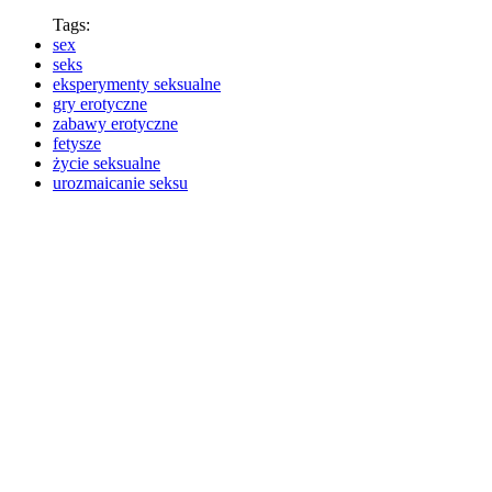
Tags:
sex
seks
eksperymenty seksualne
gry erotyczne
zabawy erotyczne
fetysze
życie seksualne
urozmaicanie seksu