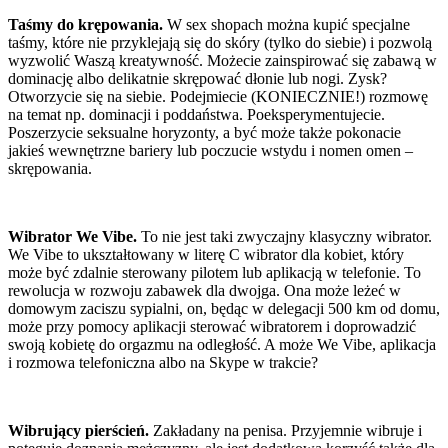
Taśmy do krępowania.
W sex shopach można kupić specjalne
taśmy, które nie przyklejają się do skóry (tylko do siebie) i pozwolą
wyzwolić Waszą kreatywność. Możecie zainspirować się zabawą w
dominację albo delikatnie skrępować dłonie lub nogi. Zysk?
Otworzycie się na siebie. Podejmiecie (KONIECZNIE!) rozmowę
na temat np. dominacji i poddaństwa. Poeksperymentujecie.
Poszerzycie seksualne horyzonty, a być może także pokonacie
jakieś wewnętrzne bariery lub poczucie wstydu i nomen omen –
skrępowania.
Wibrator We Vibe.
To nie jest taki zwyczajny klasyczny wibrator.
We Vibe to ukształtowany w literę C wibrator dla kobiet, który
może być zdalnie sterowany pilotem lub aplikacją w telefonie. To
rewolucja w rozwoju zabawek dla dwojga. Ona może leżeć w
domowym zaciszu sypialni, on, będąc w delegacji 500 km od domu,
może przy pomocy aplikacji sterować wibratorem i doprowadzić
swoją kobietę do orgazmu na odległość. A może We Vibe, aplikacja
i rozmowa telefoniczna albo na Skype w trakcie?
Wibrujący pierścień.
Zakładany na penisa. Przyjemnie wibruje i