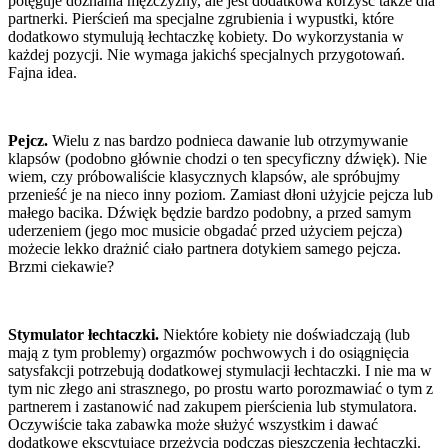
potęguje doznania mężczyzny, ale jest dodatkowa korzyść także dla
partnerki. Pierścień ma specjalne zgrubienia i wypustki, które
dodatkowo stymulują łechtaczkę kobiety. Do wykorzystania w
każdej pozycji. Nie wymaga jakichś specjalnych przygotowań.
Fajna idea.
Pejcz.
Wielu z nas bardzo podnieca dawanie lub otrzymywanie
klapsów (podobno głównie chodzi o ten specyficzny dźwięk). Nie
wiem, czy próbowaliście klasycznych klapsów, ale spróbujmy
przenieść je na nieco inny poziom. Zamiast dłoni użyjcie pejcza lub
małego bacika. Dźwięk będzie bardzo podobny, a przed samym
uderzeniem (jego moc musicie obgadać przed użyciem pejcza)
możecie lekko drażnić ciało partnera dotykiem samego pejcza.
Brzmi ciekawie?
Stymulator łechtaczki.
Niektóre kobiety nie doświadczają (lub
mają z tym problemy) orgazmów pochwowych i do osiągnięcia
satysfakcji potrzebują dodatkowej stymulacji łechtaczki. I nie ma w
tym nic złego ani strasznego, po prostu warto porozmawiać o tym z
partnerem i zastanowić nad zakupem pierścienia lub stymulatora.
Oczywiście taka zabawka może służyć wszystkim i dawać
dodatkowe ekscytujące przeżycia podczas pieszczenia łechtaczki.