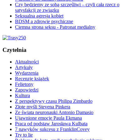
Czy będziemy ze sobą szczęśliwi – czyli cała rzecz o
satysfakcji ze związku
Seksualna agresja kobiet
BDSM a zdrowie psychiczne
Ciemna strona seksu - Patronat medialny
Czytelnia
Aktualności
Artykuły
Wydarzenia
Recenzje książek
Felietony
Zapowiedzi
Kultura
Z perspektywy czasu Philipa Zimbardo
Złote myśli Stevena Pinkera
Ze świata neuronauki Antonio Damasio
Ujawnione emocje Paula Ekmana
Praca od podstaw Jarosława Kulbata
7 nawyków sukcesu z FranklinCovey
Try to lie