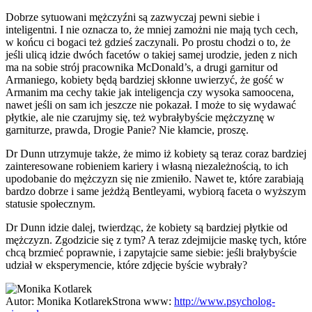
Dobrze sytuowani mężczyźni są zazwyczaj pewni siebie i
inteligentni. I nie oznacza to, że mniej zamożni nie mają tych cech,
w końcu ci bogaci też gdzieś zaczynali. Po prostu chodzi o to, że
jeśli ulicą idzie dwóch facetów o takiej samej urodzie, jeden z nich
ma na sobie strój pracownika McDonald’s, a drugi garnitur od
Armaniego, kobiety będą bardziej skłonne uwierzyć, że gość w
Armanim ma cechy takie jak inteligencja czy wysoka samoocena,
nawet jeśli on sam ich jeszcze nie pokazał. I może to się wydawać
płytkie, ale nie czarujmy się, też wybrałybyście mężczyznę w
garniturze, prawda, Drogie Panie? Nie kłamcie, proszę.
Dr Dunn utrzymuje także, że mimo iż kobiety są teraz coraz bardziej
zainteresowane robieniem kariery i własną niezależnością, to ich
upodobanie do mężczyzn się nie zmieniło. Nawet te, które zarabiają
bardzo dobrze i same jeżdżą Bentleyami, wybiorą faceta o wyższym
statusie społecznym.
Dr Dunn idzie dalej, twierdząc, że kobiety są bardziej płytkie od
mężczyzn. Zgodzicie się z tym? A teraz zdejmijcie maskę tych, które
chcą brzmieć poprawnie, i zapytajcie same siebie: jeśli brałybyście
udział w eksperymencie, które zdjęcie byście wybrały?
Autor:
Monika Kotlarek
Strona www:
http://www.psycholog-