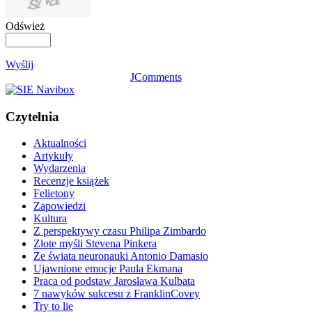
Odśwież
Wyślij
JComments
Czytelnia
Aktualności
Artykuły
Wydarzenia
Recenzje książek
Felietony
Zapowiedzi
Kultura
Z perspektywy czasu Philipa Zimbardo
Złote myśli Stevena Pinkera
Ze świata neuronauki Antonio Damasio
Ujawnione emocje Paula Ekmana
Praca od podstaw Jarosława Kulbata
7 nawyków sukcesu z FranklinCovey
Try to lie