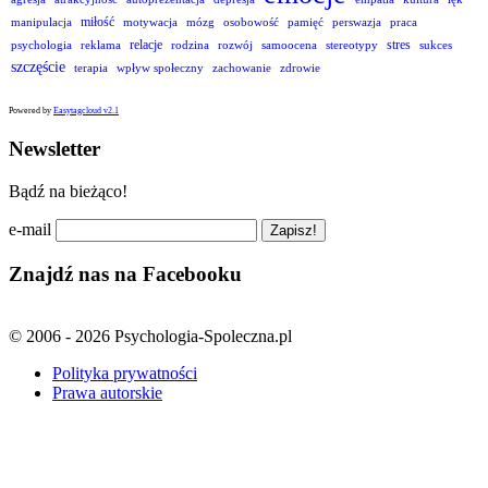
miłość
manipulacja
motywacja
mózg
osobowość
pamięć
perswazja
praca
relacje
stres
psychologia
reklama
rodzina
rozwój
samoocena
stereotypy
sukces
szczęście
terapia
wpływ społeczny
zachowanie
zdrowie
Powered by
Easytagcloud v2.1
Newsletter
Bądź na bieżąco!
e-mail
Znajdź nas na Facebooku
© 2006 - 2026 Psychologia-Spoleczna.pl
Polityka prywatności
Prawa autorskie