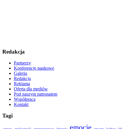
Redakcja
Partnerzy
Konferencje naukowe
Galeria
Redakcja
Reklama
Oferta dla mediów
Pod naszym patronatem
Współpraca
Kontakt
Tagi
emocje
agresja
atrakcyjność
autoprezentacja
depresja
empatia
kultura
lęk