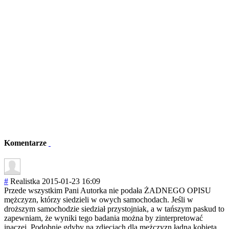
Komentarze
#
Realistka
2015-01-23 16:09
Przede wszystkim Pani Autorka nie podała ŻADNEGO OPISU
mężczyzn, którzy siedzieli w owych samochodach. Jeśli w
droższym samochodzie siedział przystojniak, a w tańszym paskud to
zapewniam, że wyniki tego badania można by zinterpretować
inaczej. Podobnie gdyby na zdjęciach dla mężczyzn ładna kobieta