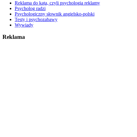
Reklama do kąta, czyli psychologia reklamy
Psycholog radzi
Psychologiczny słownik angielsko-polski
Testy i psychozabawy
Wywiady
Reklama