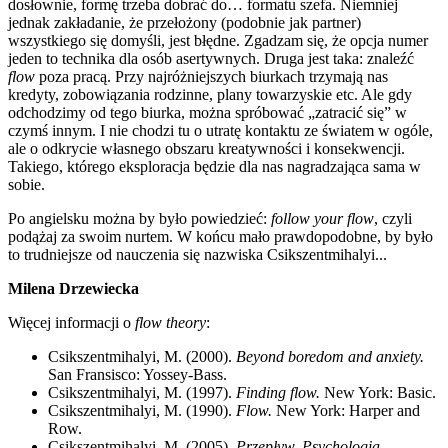
dosłownie, formę trzeba dobrać do… formatu szefa. Niemniej
jednak zakładanie, że przełożony (podobnie jak partner)
wszystkiego się domyśli, jest błędne. Zgadzam się, że opcja numer
jeden to technika dla osób asertywnych. Druga jest taka: znaleźć
flow
poza pracą. Przy najróżniejszych biurkach trzymają nas
kredyty, zobowiązania rodzinne, plany towarzyskie etc. Ale gdy
odchodzimy od tego biurka, można spróbować „zatracić się” w
czymś innym. I nie chodzi tu o utratę kontaktu ze światem w ogóle,
ale o odkrycie własnego obszaru kreatywności i konsekwencji.
Takiego, którego eksploracja będzie dla nas nagradzająca sama w
sobie.
Po angielsku można by było powiedzieć:
follow your flow
, czyli
podążaj za swoim nurtem. W końcu mało prawdopodobne, by było
to trudniejsze od nauczenia się nazwiska Csikszentmihalyi...
Milena Drzewiecka
Więcej informacji o
flow theory
:
Csikszentmihalyi, M. (2000).
Beyond boredom and anxiety.
San Fransisco: Yossey-Bass.
Csikszentmihalyi, M. (1997).
Finding flow.
New York: Basic.
Csikszentmihalyi, M. (1990).
Flow.
New York: Harper and
Row.
Csikszentmihalyi, M. (2005).
Przepływ. Psychologia