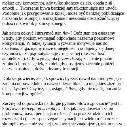
malarz czy kompozytor, gdy tylko skończy dzieło, opada z sił i
emocji… Tworzenie bywa bardziej satysfakcjonujące niż utwór.
Podobnie jak przygotowanie kolacji może być bardziej pobudzające
niż sama konsumpcja, a urządzanie mieszkania dostarczać więcej
radości niż widok już urządzonego.
Jak zatem odkryć i utrzymać stan
flow
? Otóż stan ten osiągamy
wtedy, gdy poziom wymagań odpowiada naszemu poziomowi
kompetencji. W takiej sytuacji wyzwanie motywuje nas do
działania; angażujemy nasze umiejętności i oddajemy się danej
czynności, czerpiąc satysfakcję z niej samej (tzw. wartość
autoteliczna). Gdy wymagania przewyższają znacznie poziom
zdolności, rodzi się lęk, z kolei gdy dostajemy zlecenie poniżej
naszych aspiracji, doświadczamy frustracji.
Dobrze, powiecie, ale jak sprawić, by szef dawał nam motywujące
zadania odpowiednie do naszych kwalifikacji, a nie jakieś „bzdury”
dla stażystów? Czy też, jak osiągnąć
flow
, gdy nie ma się poczucia
kompetencji w ogóle?
Zacznę od odpowiedzi na drugie pytanie. Słowo „poczucie” jest tu
kluczowe.
Perception is reality
… Tak jak przy doświadczaniu
problemów, nasza percepcja może stać na przeszkodzie do ich
rozwiązania (nasze spostrzeganie sytuacji jest wielokroć bardziej
skomplikowane niż sytuacja, w której się znajdujemy), tak tu nasza