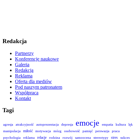
Redakcja
Partnerzy
Konferencje naukowe
Galeria
Redakcja
Reklama
Oferta dla mediów
Pod naszym patronatem
Współpraca
Kontakt
Tagi
emocje
agresja
atrakcyjność
autoprezentacja
depresja
empatia
kultura
lęk
miłość
manipulacja
motywacja
mózg
osobowość
pamięć
perswazja
praca
relacje
stres
psychologia
reklama
rodzina
rozwój
samoocena
stereotypy
sukces