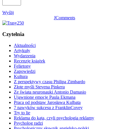
Wyślij
JComments
Czytelnia
Aktualności
Artykuły
Wydarzenia
Recenzje książek
Felietony
Zapowiedzi
Kultura
Z perspektywy czasu Philipa Zimbardo
Złote myśli Stevena Pinkera
Ze świata neuronauki Antonio Damasio
Ujawnione emocje Paula Ekmana
Praca od podstaw Jarosława Kulbata
7 nawyków sukcesu z FranklinCovey
Try to lie
Reklama do kąta, czyli psychologia reklamy
Psycholog radzi
Psychologiczny słownik angielsko-polski