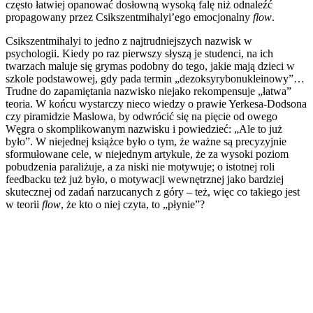
często łatwiej opanować dosłowną wysoką falę niż odnaleźć
propagowany przez Csikszentmihalyi’ego emocjonalny
flow
.
Csikszentmihalyi to jedno z najtrudniejszych nazwisk w
psychologii. Kiedy po raz pierwszy słyszą je studenci, na ich
twarzach maluje się grymas podobny do tego, jakie mają dzieci w
szkole podstawowej, gdy pada termin „dezoksyrybonukleinowy”…
Trudne do zapamiętania nazwisko niejako rekompensuje „łatwa”
teoria. W końcu wystarczy nieco wiedzy o prawie Yerkesa-Dodsona
czy piramidzie Maslowa, by odwrócić się na pięcie od owego
Węgra o skomplikowanym nazwisku i powiedzieć: „Ale to już
było”. W niejednej książce było o tym, że ważne są precyzyjnie
sformułowane cele, w niejednym artykule, że za wysoki poziom
pobudzenia paraliżuje, a za niski nie motywuje; o istotnej roli
feedbacku też już było, o motywacji wewnętrznej jako bardziej
skutecznej od zadań narzucanych z góry – też, więc co takiego jest
w teorii
flow
, że kto o niej czyta, to „płynie”?