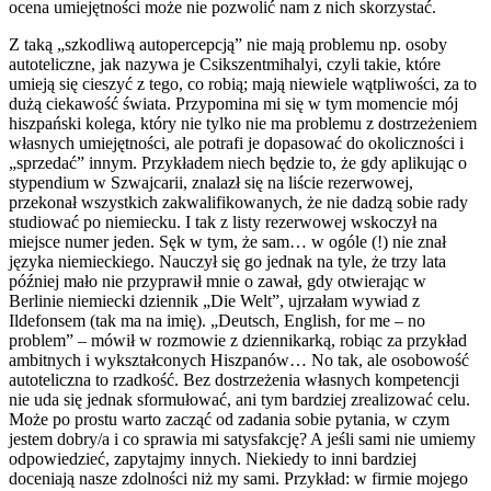
ocena umiejętności może nie pozwolić nam z nich skorzystać.
Z taką „szkodliwą autopercepcją” nie mają problemu np. osoby
autoteliczne, jak nazywa je Csikszentmihalyi, czyli takie, które
umieją się cieszyć z tego, co robią; mają niewiele wątpliwości, za to
dużą ciekawość świata. Przypomina mi się w tym momencie mój
hiszpański kolega, który nie tylko nie ma problemu z dostrzeżeniem
własnych umiejętności, ale potrafi je dopasować do okoliczności i
„sprzedać” innym. Przykładem niech będzie to, że gdy aplikując o
stypendium w Szwajcarii, znalazł się na liście rezerwowej,
przekonał wszystkich zakwalifikowanych, że nie dadzą sobie rady
studiować po niemiecku. I tak z listy rezerwowej wskoczył na
miejsce numer jeden. Sęk w tym, że sam… w ogóle (!) nie znał
języka niemieckiego. Nauczył się go jednak na tyle, że trzy lata
później mało nie przyprawił mnie o zawał, gdy otwierając w
Berlinie niemiecki dziennik „Die Welt”, ujrzałam wywiad z
Ildefonsem (tak ma na imię). „Deutsch, English, for me – no
problem” – mówił w rozmowie z dziennikarką, robiąc za przykład
ambitnych i wykształconych Hiszpanów… No tak, ale osobowość
autoteliczna to rzadkość. Bez dostrzeżenia własnych kompetencji
nie uda się jednak sformułować, ani tym bardziej zrealizować celu.
Może po prostu warto zacząć od zadania sobie pytania, w czym
jestem dobry/a i co sprawia mi satysfakcję? A jeśli sami nie umiemy
odpowiedzieć, zapytajmy innych. Niekiedy to inni bardziej
doceniają nasze zdolności niż my sami. Przykład: w firmie mojego