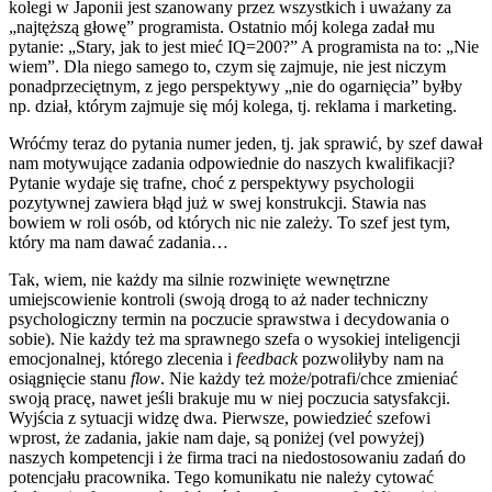
kolegi w Japonii jest szanowany przez wszystkich i uważany za
„najtęższą głowę” programista. Ostatnio mój kolega zadał mu
pytanie: „Stary, jak to jest mieć IQ=200?” A programista na to: „Nie
wiem”. Dla niego samego to, czym się zajmuje, nie jest niczym
ponadprzeciętnym, z jego perspektywy „nie do ogarnięcia” byłby
np. dział, którym zajmuje się mój kolega, tj. reklama i marketing.
Wróćmy teraz do pytania numer jeden, tj. jak sprawić, by szef dawał
nam motywujące zadania odpowiednie do naszych kwalifikacji?
Pytanie wydaje się trafne, choć z perspektywy psychologii
pozytywnej zawiera błąd już w swej konstrukcji. Stawia nas
bowiem w roli osób, od których nic nie zależy. To szef jest tym,
który ma nam dawać zadania…
Tak, wiem, nie każdy ma silnie rozwinięte wewnętrzne
umiejscowienie kontroli (swoją drogą to aż nader techniczny
psychologiczny termin na poczucie sprawstwa i decydowania o
sobie). Nie każdy też ma sprawnego szefa o wysokiej inteligencji
emocjonalnej, którego zlecenia i
feedback
pozwoliłyby nam na
osiągnięcie stanu
flow
. Nie każdy też może/potrafi/chce zmieniać
swoją pracę, nawet jeśli brakuje mu w niej poczucia satysfakcji.
Wyjścia z sytuacji widzę dwa. Pierwsze, powiedzieć szefowi
wprost, że zadania, jakie nam daje, są poniżej (vel powyżej)
naszych kompetencji i że firma traci na niedostosowaniu zadań do
potencjału pracownika. Tego komunikatu nie należy cytować