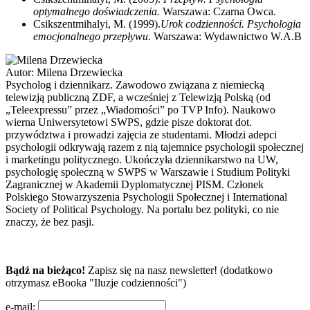
optymalnego doświadczenia.
Warszawa: Czarna Owca.
Csikszentmihalyi, M. (1999).
Urok codzienności. Psychologia
emocjonalnego przepływu
. Warszawa: Wydawnictwo W.A.B
Autor:
Milena Drzewiecka
Psycholog i dziennikarz. Zawodowo związana z niemiecką
telewizją publiczną ZDF, a wcześniej z Telewizją Polską (od
„Teleexpressu” przez „Wiadomości” po TVP Info). Naukowo
wierna Uniwersytetowi SWPS, gdzie pisze doktorat dot.
przywództwa i prowadzi zajęcia ze studentami. Młodzi adepci
psychologii odkrywają razem z nią tajemnice psychologii społecznej
i marketingu politycznego. Ukończyła dziennikarstwo na UW,
psychologię społeczną w SWPS w Warszawie i Studium Polityki
Zagranicznej w Akademii Dyplomatycznej PISM. Członek
Polskiego Stowarzyszenia Psychologii Społecznej i International
Society of Political Psychology. Na portalu bez polityki, co nie
znaczy, że bez pasji.
Bądź na bieżąco!
Zapisz się na nasz newsletter! (dodatkowo
otrzymasz eBooka "Iluzje codzienności")
e-mail: