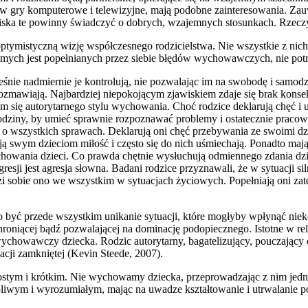
 w gry komputerowe i telewizyjne, mają podobne zainteresowania. Zauw
Zjawiska te powinny świadczyć o dobrych, wzajemnych stosunkach. Rzec
ptymistyczną wizję współczesnego rodzicielstwa. Nie wszystkie z nic
ch jest popełnianych przez siebie błędów wychowawczych, nie potraf
ześnie nadmiernie je kontrolują, nie pozwalając im na swobodę i samo
 rozmawiają. Najbardziej niepokojącym zjawiskiem zdaje się brak kon
 się autorytarnego stylu wychowania. Choć rodzice deklarują chęć i 
 rodziny, by umieć sprawnie rozpoznawać problemy i ostatecznie prac
h o wszystkich sprawach. Deklarują oni chęć przebywania ze swoimi dz
 swym dzieciom miłość i często się do nich uśmiechają. Ponadto mają
ychowania dzieci. Co prawda chętnie wysłuchują odmiennego zdania dzi
resji jest agresja słowna. Badani rodzice przyznawali, że w sytuacji 
radzi sobie ono we wszystkim w sytuacjach życiowych. Popełniają oni
ć przede wszystkim unikanie sytuacji, które mogłyby wpłynąć niek
roniącej bądź pozwalającej na dominację podopiecznego. Istotne w rela
ychowawczy dziecka. Rodzic autorytarny, bagatelizujący, pouczający o
cji zamkniętej (Kevin Steede, 2007).
ostym i krótkim. Nie wychowamy dziecka, przeprowadzając z nim jedn
pliwym i wyrozumiałym, mając na uwadze kształtowanie i utrwalanie 