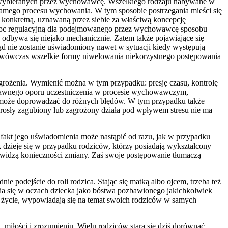
 wybieranych przez wychowawcę. Wszelkiego rodzaju nabywane w
 samego procesu wychowania. W tym sposobie postrzegania mieści się
ś konkretną, uznawaną przez siebie za właściwą koncepcję
eć moc regulacyjną dla podejmowanego przez wychowawcę sposobu
dbywa się niejako mechanicznie. Zatem także pojawiające się
łąd nie zostanie uświadomiony nawet w sytuacji kiedy występują
i wówczas wszelkie formy niwelowania niekorzystnego postępowania
grożenia. Wymienić można w tym przypadku: presję czasu, kontrolę
 jawnego oporu uczestniczenia w procesie wychowawczym,
lei może doprowadzać do różnych błędów. W tym przypadku także
Dorosły zagubiony lub zagrożony działa pod wpływem stresu nie ma
kt jego uświadomienia może nastąpić od razu, jak w przypadku
zieje się w przypadku rodziców, którzy posiadają wykształcony
e widzą konieczności zmiany. Zaś swoje postępowanie tłumaczą
 podejście do roli rodzica. Stając się matką albo ojcem, trzeba też
ia się w oczach dziecka jako bóstwa pozbawionego jakichkolwiek
łe życie, wypowiadają się na temat swoich rodziców w samych
 miłości i zrozumieniu. Wielu rodziców stara się dziś dorównać