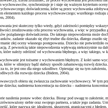
owawczy, trzeba zrozumieć, że proces wychowania jest procesem niezw
m wychowawców, synchronizuje je i staje się ważnym kryterium oce
wychowawczego; doświadczenia, które są przez wychowanka zdobywan
stotnym elementem każdego procesu wychowawczego; wszelkiego rodzaj
em, 2004).
howania jest skuteczny tylko wtedy, gdyż zależności pomiędzy wskazy
wości zrealizowania celu procesu wychowania, a więc w przypadku gdy
ów pożądanego doświadczenia. Do takiego niepowodzenia może dochodz
, zadanie okazało się zbyt trudne dla dziecka, dlatego zraziło się o
manie złej oceny własnego postępowania. Dziecko nie potwierdziło swoj
tuacją. Z pewnością takie niepowodzenia wpływają niekorzystnie na d
 które należy odróżnić od wychowania błędnego, a więc takiego, w 
ne wychowanie jest tożsame z wychowaniem błędnym. Z kolei samo wyc
ia, które w silniejszy bądź słabszy sposób zahamowują rozwój dzieck
acza to, że jest ono dla niego szkodliwe. Opierając się na tym założ
liwych dla rozwoju dziecka (Ibidem, 2004).
wawczych obiera się zwłaszcza zachowanie wychowawcy. W tym przypa
ie dziecka; nadmierna koncentracja na dziecku – nadmierna koncentrac
rie nasilenia postaw wobec dziecka. Biorąc pod uwagę to założenie,
równoważony siebie oraz swojego partnera, a także jego zadania. 
zejść, które nazywa się: idealnymi, słusznymi, graniczącymi z błędem