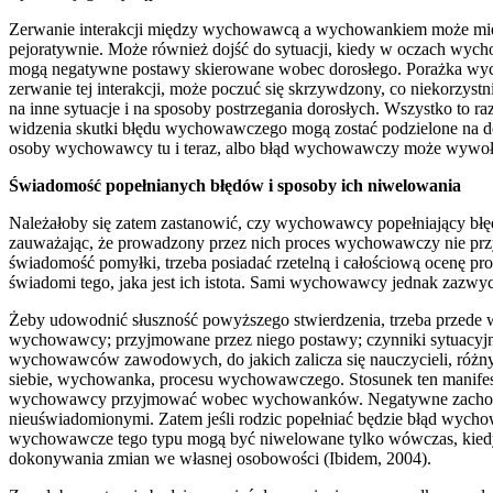
Zerwanie interakcji między wychowawcą a wychowankiem może mieć r
pejoratywnie. Może również dojść do sytuacji, kiedy w oczach wy
mogą negatywne postawy skierowane wobec dorosłego. Porażka wych
zerwanie tej interakcji, może poczuć się skrzywdzony, co niekorzyst
na inne sytuacje i na sposoby postrzegania dorosłych. Wszystko to 
widzenia skutki błędu wychowawczego mogą zostać podzielone na dora
osoby wychowawcy tu i teraz, albo błąd wychowawczy może wywoły
Świadomość popełnianych błędów i sposoby ich niwelowania
Należałoby się zatem zastanowić, czy wychowawcy popełniający błęd
zauważając, że prowadzony przez nich proces wychowawczy nie przyn
świadomość pomyłki, trzeba posiadać rzetelną i całościową ocenę 
świadomi tego, jaka jest ich istota. Sami wychowawcy jednak zazwy
Żeby udowodnić słuszność powyższego stwierdzenia, trzeba przede
wychowawcy; przyjmowane przez niego postawy; czynniki sytuacyjne
wychowawców zawodowych, do jakich zalicza się nauczycieli, róż
siebie, wychowanka, procesu wychowawczego. Stosunek ten manifes
wychowawcy przyjmować wobec wychowanków. Negatywne zachowania 
nieuświadomionymi. Zatem jeśli rodzic popełniać będzie błąd wych
wychowawcze tego typu mogą być niwelowane tylko wówczas, kiedy k
dokonywania zmian we własnej osobowości (Ibidem, 2004).