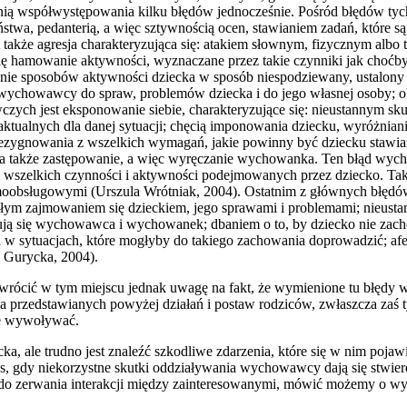
ią współwystępowania kilku błędów jednocześnie. Pośród błędów tych
wa, pedanterią, a więc sztywnością ocen, stawianiem zadań, które są 
że agresja charakteryzująca się: atakiem słownym, fizycznym albo t
 hamowanie aktywności, wyznaczane przez takie czynniki jak choćby
nianie sposobów aktywności dziecka w sposób niespodziewany, ustal
m wychowawcy do spraw, problemów dziecka i do jego własnej osoby; 
 jest eksponowanie siebie, charakteryzujące się: nieustannym sku
aktualnych dla danej sytuacji; chęcią imponowania dziecku, wyróżniania
a; rezygnowania z wszelkich wymagań, jakie powinny być dziecku sta
akże zastępowanie, a więc wyręczanie wychowanka. Ten błąd wycho
m wszelkich czynności i aktywności podejmowanych przez dziecko. Tak
oobsługowymi (Urszula Wrótniak, 2004). Ostatnim z głównych błędów 
łym zajmowaniem się dzieckiem, jego sprawami i problemami; nieust
ajdują się wychowawca i wychowanek; dbaniem o to, by dziecko nie zac
a w sytuacjach, które mogłyby do takiego zachowania doprowadzić; af
 Gurycka, 2004).
rócić w tym miejscu jednak uwagę na fakt, że wymienione tu błędy 
edstawianych powyżej działań i postaw rodziców, zwłaszcza zaś tych
ne wywoływać.
a, ale trudno jest znaleźć szkodliwe zdarzenia, które się w nim poj
gdy niekorzystne skutki oddziaływania wychowawcy dają się stwierdz
do zerwania interakcji między zainteresowanymi, mówić możemy o wy