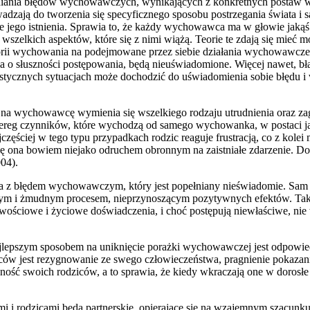
łniania błędów wychowawczych, wynikających z konkretnych postaw
adzają do tworzenia się specyficznego sposobu postrzegania świata i
ące jego istnienia. Sprawia to, że każdy wychowawca ma w głowie jaką
z wszelkich aspektów, które się z nimi wiążą. Teorie te zdają się mi
ii wychowania na podejmowane przez siebie działania wychowawcze o
nia o słuszności postępowania, będą nieuświadomione. Więcej nawet, b
astycznych sytuacjach może dochodzić do uświadomienia sobie błędu 
 na wychowawcę wymienia się wszelkiego rodzaju utrudnienia oraz za
 szereg czynników, które wychodzą od samego wychowanka, w postaci
częściej w tego typu przypadkach rodzic reaguje frustracją, co z ko
e się ona bowiem niejako odruchem obronnym na zaistniałe zdarzenie. 
04).
 z błędem wychowawczym, który jest popełniany nieświadomie. Sam fa
ym i żmudnym procesem, nieprzynoszącym pozytywnych efektów. Tak d
owościowe i życiowe doświadczenia, i choć postępują niewłaściwe, ni
ajlepszym sposobem na uniknięcie porażki wychowawczej jest odpowiednie
ów jest rezygnowanie ze swego człowieczeństwa, pragnienie pokazan
zność swoich rodziców, a to sprawia, że kiedy wkraczają one w doros
i i rodzicami będą partnerskie, opierające się na wzajemnym szacunku,