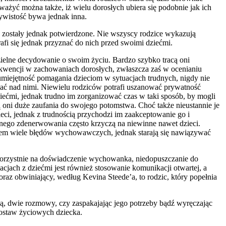
ażyć można także, iż wielu dorosłych ubiera się podobnie jak ich
zywistość bywa jednak inna.
h zostały jednak potwierdzone. Nie wszyscy rodzice wykazują
i się jednak przyznać do nich przed swoimi dziećmi.
dzielne decydowanie o swoim życiu. Bardzo szybko tracą oni
sekwencji w zachowaniach dorosłych, zwłaszcza zaś w ocenianiu
umiejętność pomagania dzieciom w sytuacjach trudnych, nigdy nie
ować nad nimi. Niewielu rodziców potrafi uszanować prywatność
iećmi, jednak trudno im zorganizować czas w taki sposób, by mogli
 oni duże zaufania do swojego potomstwa. Choć także nieustannie je
eci, jednak z trudnością przychodzi im zaakceptowanie go i
silnego zdenerwowania często krzyczą na niewinne nawet dzieci.
 zatem wiele błędów wychowawczych, jednak starają się nawiązywać
orzystnie na doświadczenie wychowanka, niedopuszczanie do
cjach z dziećmi jest również stosowanie komunikacji otwartej, a
raz obwiniający, według Kevina Steede’a, to rodzic, który popełnia
ą, dwie rozmowy, czy zaspakajając jego potrzeby bądź wyręczając
postaw życiowych dziecka.