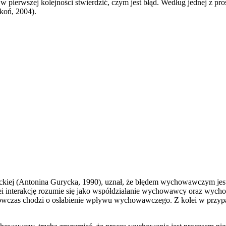
erwszej kolejności stwierdzić, czym jest błąd. Według jednej z prost
koń, 2004).
uryckiej (Antonina Gurycka, 1990), uznał, że błędem wychowawczym 
lei interakcję rozumie się jako współdziałanie wychowawcy oraz wycho
 wówczas chodzi o osłabienie wpływu wychowawczego. Z kolei w przyp