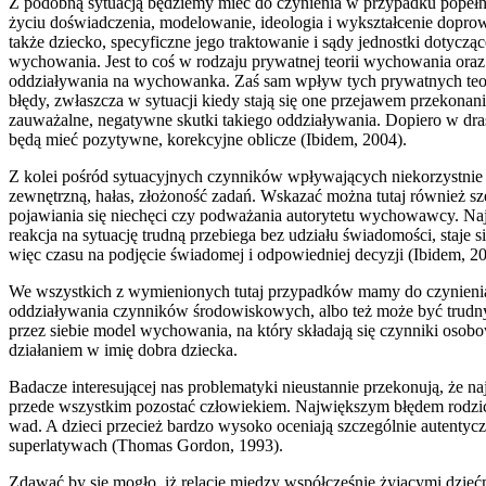
Z podobną sytuacją będziemy mieć do czynienia w przypadku pope
życiu doświadczenia, modelowanie, ideologia i wykształcenie doprow
także dziecko, specyficzne jego traktowanie i sądy jednostki dotycz
wychowania. Jest to coś w rodzaju prywatnej teorii wychowania ora
oddziaływania na wychowanka. Zaś sam wpływ tych prywatnych teor
błędy, zwłaszcza w sytuacji kiedy stają się one przejawem przekona
zauważalne, negatywne skutki takiego oddziaływania. Dopiero w dr
będą mieć pozytywne, korekcyjne oblicze (Ibidem, 2004).
Z kolei pośród sytuacyjnych czynników wpływających niekorzystnie
zewnętrzną, hałas, złożoność zadań. Wskazać można tutaj również
pojawiania się niechęci czy podważania autorytetu wychowawcy. Naj
reakcja na sytuację trudną przebiega bez udziału świadomości, staj
więc czasu na podjęcie świadomej i odpowiedniej decyzji (Ibidem, 20
We wszystkich z wymienionych tutaj przypadków mamy do czynienia
oddziaływania czynników środowiskowych, albo też może być trudn
przez siebie model wychowania, na który składają się czynniki osob
działaniem w imię dobra dziecka.
Badacze interesującej nas problematyki nieustannie przekonują, że n
przede wszystkim pozostać człowiekiem. Największym błędem rodzic
wad. A dzieci przecież bardzo wysoko oceniają szczególnie autentyc
superlatywach (Thomas Gordon, 1993).
Zdawać by się mogło, iż relacje między współcześnie żyjącymi dziećm