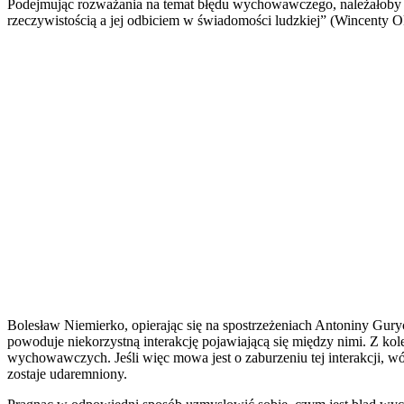
Podejmując rozważania na temat błędu wychowawczego, należałoby w pi
rzeczywistością a jej odbiciem w świadomości ludzkiej” (Wincenty O
Bolesław Niemierko, opierając się na spostrzeżeniach Antoniny G
powoduje niekorzystną interakcję pojawiającą się między nimi. Z ko
wychowawczych. Jeśli więc mowa jest o zaburzeniu tej interakcji,
zostaje udaremniony.