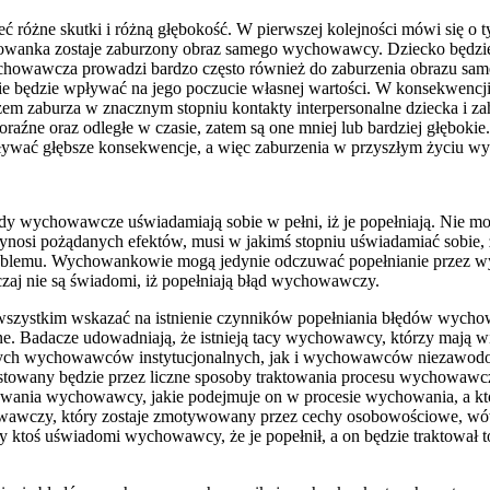
óżne skutki i różną głębokość. W pierwszej kolejności mówi się o t
chowanka zostaje zaburzony obraz samego wychowawcy. Dziecko będzie
owawcza prowadzi bardzo często również do zaburzenia obrazu same
nie będzie wpływać na jego poczucie własnej wartości. W konsekwencji
razem zaburza w znacznym stopniu kontakty interpersonalne dziecka i z
źne oraz odległe w czasie, zatem są one mniej lub bardziej głębokie.
wać głębsze konsekwencje, a więc zaburzenia w przyszłym życiu w
y wychowawcze uświadamiają sobie w pełni, iż je popełniają. Nie moż
osi pożądanych efektów, musi w jakimś stopniu uświadamiać sobie, że
problemu. Wychowankowie mogą jedynie odczuwać popełnianie przez wy
czaj nie są świadomi, iż popełniają błąd wychowawczy.
 wszystkim wskazać na istnienie czynników popełniania błędów wych
. Badacze udowadniają, że istnieją tacy wychowawcy, którzy mają wi
nych wychowawców instytucjonalnych, jak i wychowawców niezawodow
towany będzie przez liczne sposoby traktowania procesu wychowawcze
wychowawcy, jakie podejmuje on w procesie wychowania, a które s
owawczy, który zostaje zmotywowany przez cechy osobowościowe, wów
toś uświadomi wychowawcy, że je popełnił, a on będzie traktował t