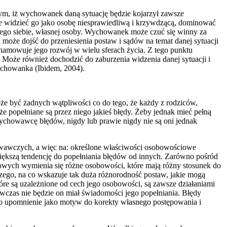
ym, iż wychowanek daną sytuację będzie kojarzył zawsze
 widzieć go jako osobę niesprawiedliwą i krzywdzącą, dominować
go siebie, własnej osoby. Wychowanek może czuć się winny za
 może dojść do przeniesienia postaw i sądów na temat danej sytuacji
ahamowuje jego rozwój w wielu sferach życia. Z tego punktu
 Może również dochodzić do zaburzenia widzenia danej sytuacji i
ychowanka (Ibidem, 2004).
e być żadnych wątpliwości co do tego, że każdy z rodziców,
 popełniane są przez niego jakieś błędy. Żeby jednak mieć pełną
chowawcę błędów, nigdy lub prawie nigdy nie są oni jednak
owawczych, a więc na: określone właściwości osobowościowe
ększą tendencję do popełniania błędów od innych. Zarówno pośród
ych wymienia się różne osobowości, które mają różny stosunek do
go, na co wskazuje tak duża różnorodność postaw, jakie mogą
ą uzależnione od cech jego osobowości, są zawsze działaniami
czas nie będzie on miał świadomości jego popełniania. Błędy
o upomnienie jako motyw do korekty własnego postępowania i