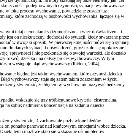
ykle dynamicznym, na który składają się takie elementy jak: cel
ny skuteczności podejmowanych czynności; sytuacje wychowawcze
e w toku procesu wychowania, powiedziane zostało już
u zmiany, które zachodzą w osobowości wychowanka, łączące się w
wanymi tutaj elementami są izomorficzne, a więc doświadczenia i
 jest on nieskuteczny, dochodzi do sytuacji, kiedy stwarzane przez
ić w dwojaki sposób. W pierwszej kolejności mówi się o sytuacji,
no do danych sytuacji i doświadczeń, gdyż czuło się upokorzone i
ej sprawności i nie przekonało się o swojej wartości, ale doznało
alszy rozwój dziecka i na dalszy proces wychowawczy. W tym
którym występuje błąd wychowawczy (Ibidem, 2004).
howanie błędne jest takim wychowaniem, które przynosi dziecku
a. Błąd wychowawczy staje się zatem takim zdarzeniem w życiu
eniu, możemy stwierdzić, że błędem w wychowaniu nazywać będziemy
dku wskazuje się trzy trójbiegunowe kryteria: ekstremalna,
ja na sobie; nadmierna koncentracja na zadaniu dziecka –
 możemy stwierdzić, iż zachowanie pozbawione błędów
Umie on ponadto panować nad krańcowymi emocjami wobec dziecka.
. Dzięki temu możliwe stało się wskazanie ośmiu błędów