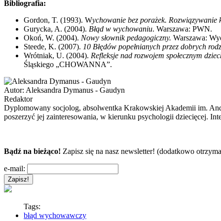
Bibliografia:
Gordon, T. (1993). W
ychowanie bez porażek. Rozwiązywanie k
Gurycka, A. (2004).
Błąd w wychowaniu
. Warszawa: PWN.
Okoń, W. (2004).
Nowy słownik pedagogiczny.
Warszawa: Wyd
Steede, K. (2007).
10 Błędów popełnianych przez dobrych rodz
Wrótniak, U. (2004).
Refleksje nad rozwojem społecznym dzieck
Śląskiego „CHOWANNA”.
Autor:
Aleksandra Dymanus - Gaudyn
Redaktor
Dyplomowany socjolog, absolwentka Krakowskiej Akademii im. Andrz
poszerzyć jej zainteresowania, w kierunku psychologii dziecięcej. In
Bądź na bieżąco!
Zapisz się na nasz newsletter! (dodatkowo otrzyma
e-mail:
Tags:
błąd wychowawczy