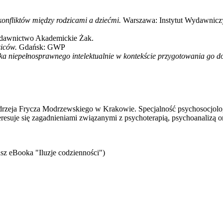
onfliktów między rodzicami a dziećmi.
Warszawa: Instytut Wydawnic
awnictwo Akademickie Żak.
iców.
Gdańsk: GWP
a niepełnosprawnego intelektualnie w kontekście przygotowania go do 
eja Frycza Modrzewskiego w Krakowie. Specjalność psychosocjologii,
teresuje się zagadnieniami związanymi z psychoterapią, psychoanalizą o
sz eBooka "Iluzje codzienności")