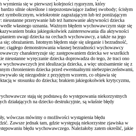
 wymienia się w pierwszej kolejności rygoryzm, który
bardzo silnie określone i niepozostawiające żadnej swobody; ścisłym
eż symbolicznym, wielokrotnie zagrażającym lub też poniżającym
: nieustanne przerywanie lub też hamowanie aktywności dziecka
ony wedle własnego uznania. Ważnym błędem wychowawczym staje się
okazywaniem braku jakiegokolwiek zainteresowania dla aktywności
pianiem uwagi dziecka na cechach wychowawcy, a także na jego
 się; obrażaniem. Istotnym błędem staje się uleganie i bezradność,
wiane; ciągłego demonstrowania własnej bezradności wychowawcy
wawczy charakteryzuje się: zastępowaniem dziecka we wszelkich
ie nieustanne wyręczanie dziecka doprowadza do tego, że traci ono
wychowawczych jest idealizacja dziecka, a więc utożsamienie się z
annym chronieniem dziecka przed ewentualnymi niebezpieczeństwami,
howywało się niezgodnie z przyjętym wzorem, co objawia się
ektacją w stosunku do dziecka; brakiem jakiegokolwiek krytycyzmu,
wychowawcze stają się podstawą do występowania niekorzystnych
 działających na dziecko destrukcyjnie, są właśnie błędy
awiły, wówczas mówimy o możliwości wystąpienia błędu
ić. Zawsze jednak tam, gdzie występują niekorzystne zjawiska w
stępowaniu błędu wychowawczego. Należałoby zatem określić, jakie