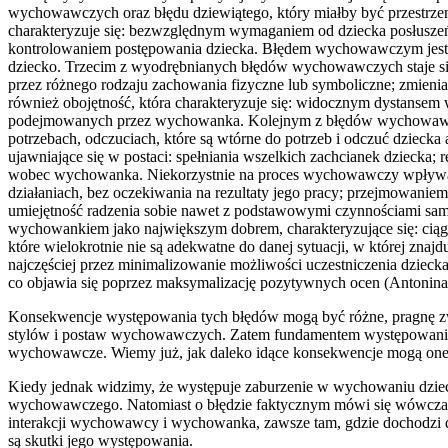
wychowawczych oraz błędu dziewiątego, który miałby być przestrzen
charakteryzuje się: bezwzględnym wymaganiem od dziecka posłuszeńst
kontrolowaniem postępowania dziecka. Błędem wychowawczym jest tak
dziecko. Trzecim z wyodrębnianych błędów wychowawczych staje się
przez różnego rodzaju zachowania fizyczne lub symboliczne; zmie
również obojętność, która charakteryzuje się: widocznym dystanse
podejmowanych przez wychowanka. Kolejnym z błędów wychowawczych
potrzebach, odczuciach, które są wtórne do potrzeb i odczuć dziecka 
ujawniające się w postaci: spełniania wszelkich zachcianek dzieck
wobec wychowanka. Niekorzystnie na proces wychowawczy wpływa t
działaniach, bez oczekiwania na rezultaty jego pracy; przejmowanie
umiejętność radzenia sobie nawet z podstawowymi czynnościami sam
wychowankiem jako największym dobrem, charakteryzujące się: ciąg
które wielokrotnie nie są adekwatne do danej sytuacji, w której zn
najczęściej przez minimalizowanie możliwości uczestniczenia dzieck
co objawia się poprzez maksymalizację pozytywnych ocen (Antonina
Konsekwencje występowania tych błędów mogą być różne, pragnę zw
stylów i postaw wychowawczych. Zatem fundamentem występowania prz
wychowawcze. Wiemy już, jak daleko idące konsekwencje mogą o
Kiedy jednak widzimy, że występuje zaburzenie w wychowaniu dzieck
wychowawczego. Natomiast o błędzie faktycznym mówi się wówczas, 
interakcji wychowawcy i wychowanka, zawsze tam, gdzie dochodzi 
są skutki jego występowania.