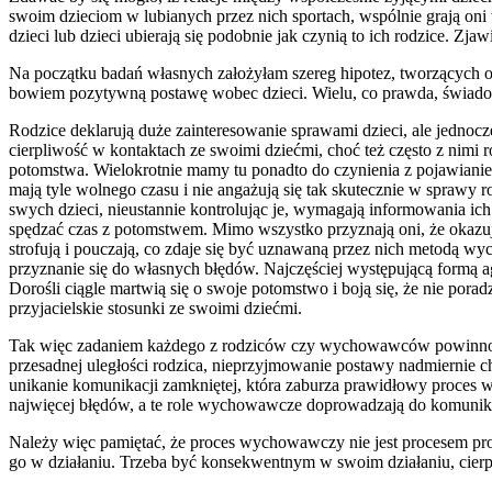
swoim dzieciom w lubianych przez nich sportach, wspólnie grają oni
dzieci lub dzieci ubierają się podobnie jak czynią to ich rodzice. 
Na początku badań własnych założyłam szereg hipotez, tworzących o
bowiem pozytywną postawę wobec dzieci. Wielu, co prawda, świadomy
Rodzice deklarują duże zainteresowanie sprawami dzieci, ale jednoc
cierpliwość w kontaktach ze swoimi dziećmi, choć też często z nimi
potomstwa. Wielokrotnie mamy tu ponadto do czynienia z pojawianiem
mają tyle wolnego czasu i nie angażują się tak skutecznie w sprawy
swych dzieci, nieustannie kontrolując je, wymagają informowania ic
spędzać czas z potomstwem. Mimo wszystko przyznają oni, że okazują
strofują i pouczają, co zdaje się być uznawaną przez nich metodą w
przyznanie się do własnych błędów. Najczęściej występującą formą ag
Dorośli ciągle martwią się o swoje potomstwo i boją się, że nie po
przyjacielskie stosunki ze swoimi dziećmi.
Tak więc zadaniem każdego z rodziców czy wychowawców powinno by
przesadnej uległości rodzica, nieprzyjmowanie postawy nadmiernie ch
unikanie komunikacji zamkniętej, która zaburza prawidłowy proces w
najwięcej błędów, a te role wychowawcze doprowadzają do komunika
Należy więc pamiętać, że proces wychowawczy nie jest procesem pr
go w działaniu. Trzeba być konsekwentnym w swoim działaniu, cier