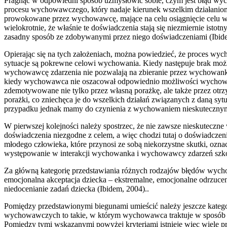
Pragnąc w odpowiedni sposób uzmysłowić sobie, czym jest błąd wych
procesu wychowawczego, który nadaje kierunek wszelkim działanio
prowokowane przez wychowawcę, mające na celu osiągnięcie celu 
wielokrotnie, że właśnie te doświadczenia stają się niezmiernie i
zasadny sposób ze zdobywanymi przez niego doświadczeniami (Ibid
Opierając się na tych założeniach, można powiedzieć, że proces wyc
sytuacje są pokrewne celowi wychowania. Kiedy następuje brak możli
wychowawcę zdarzenia nie pozwalają na zbieranie przez wychowank
kiedy wychowawca nie oszacował odpowiednio możliwości wychowanków
zdemotywowane nie tylko przez własną porażkę, ale także przez otrzy
porażki, co zniechęca je do wszelkich działań związanych z daną sy
przypadku jednak mamy do czynienia z wychowaniem nieskutecznym,
W pierwszej kolejności należy spostrzec, że nie zawsze nieskutecz
doświadczenia niezgodne z celem, a więc chodzi tutaj o doświadczen
młodego człowieka, które przynosi ze sobą niekorzystne skutki, ozn
występowanie w interakcji wychowanka i wychowawcy zdarzeń szkod
Za główną kategorię przedstawiania różnych rodzajów błędów wycho
emocjonalna akceptacja dziecka – ekstremalne, emocjonalne odrzucen
niedocenianie zadań dziecka (Ibidem, 2004)..
Pomiędzy przedstawionymi biegunami umieścić należy jeszcze katego
wychowawczych to takie, w którym wychowawca traktuje w sposób z
Pomiędzy tymi wskazanymi powyżej kryteriami istnieje więc wiele pr