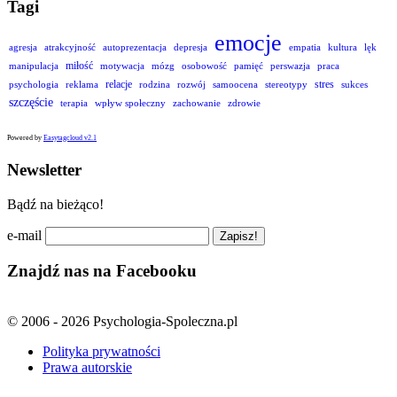
Tagi
emocje
agresja
atrakcyjność
autoprezentacja
depresja
empatia
kultura
lęk
miłość
manipulacja
motywacja
mózg
osobowość
pamięć
perswazja
praca
relacje
stres
psychologia
reklama
rodzina
rozwój
samoocena
stereotypy
sukces
szczęście
terapia
wpływ społeczny
zachowanie
zdrowie
Powered by
Easytagcloud v2.1
Newsletter
Bądź na bieżąco!
e-mail
Znajdź nas na Facebooku
© 2006 - 2026 Psychologia-Spoleczna.pl
Polityka prywatności
Prawa autorskie