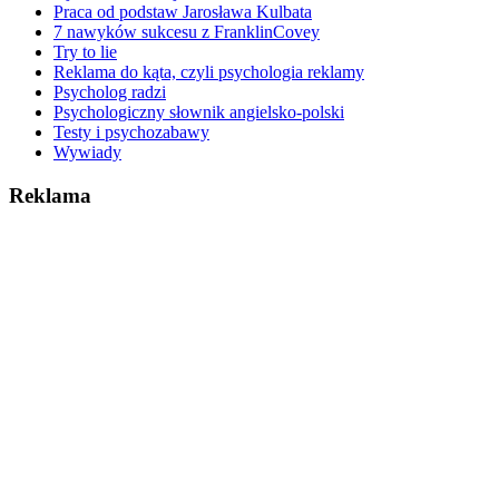
Praca od podstaw Jarosława Kulbata
7 nawyków sukcesu z FranklinCovey
Try to lie
Reklama do kąta, czyli psychologia reklamy
Psycholog radzi
Psychologiczny słownik angielsko-polski
Testy i psychozabawy
Wywiady
Reklama