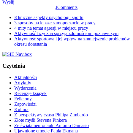
Wyślij
JComments
Kliniczne aspekty psychologii sportu
3 sposoby na lepsze samopoczucie w pracy
4 mity na temat agresji w miejscu pracy
Aktywność fizyczna sprzyja zdolnościom poznawczym
Aktywność sportowa i jej wpływ na zmniejszenie problemów
okresu dorastania
Czytelnia
Aktualności
Artykuły
Wydarzenia
Recenzje książek
Felietony
Zapowiedzi
Kultura
Z perspektywy czasu Philipa Zimbardo
Złote myśli Stevena Pinkera
Ze świata neuronauki Antonio Damasio
Ujawnione emocje Paula Ekmana