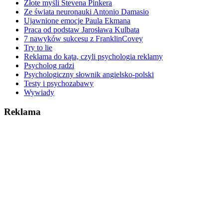
Złote myśli Stevena Pinkera
Ze świata neuronauki Antonio Damasio
Ujawnione emocje Paula Ekmana
Praca od podstaw Jarosława Kulbata
7 nawyków sukcesu z FranklinCovey
Try to lie
Reklama do kąta, czyli psychologia reklamy
Psycholog radzi
Psychologiczny słownik angielsko-polski
Testy i psychozabawy
Wywiady
Reklama