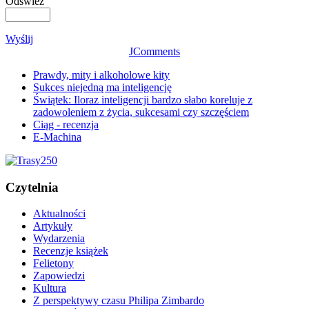
Odśwież
Wyślij
JComments
Prawdy, mity i alkoholowe kity
Sukces niejedną ma inteligencję
Świątek: Iloraz inteligencji bardzo słabo koreluje z
zadowoleniem z życia, sukcesami czy szczęściem
Ciąg - recenzja
E-Machina
Czytelnia
Aktualności
Artykuły
Wydarzenia
Recenzje książek
Felietony
Zapowiedzi
Kultura
Z perspektywy czasu Philipa Zimbardo