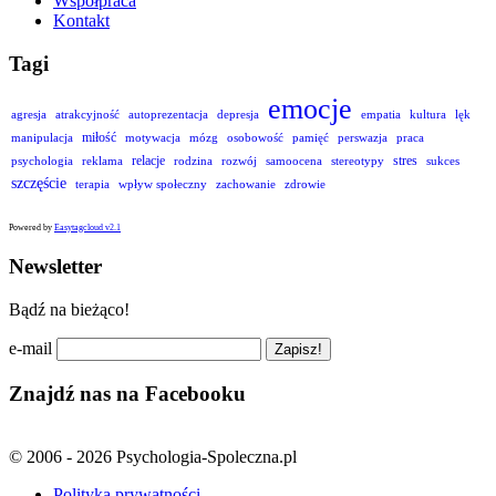
Współpraca
Kontakt
Tagi
emocje
agresja
atrakcyjność
autoprezentacja
depresja
empatia
kultura
lęk
miłość
manipulacja
motywacja
mózg
osobowość
pamięć
perswazja
praca
relacje
stres
psychologia
reklama
rodzina
rozwój
samoocena
stereotypy
sukces
szczęście
terapia
wpływ społeczny
zachowanie
zdrowie
Powered by
Easytagcloud v2.1
Newsletter
Bądź na bieżąco!
e-mail
Znajdź nas na Facebooku
© 2006 - 2026 Psychologia-Spoleczna.pl
Polityka prywatności