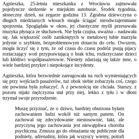
Agnieszka, 25-letnia mieszkanka z Wrocławia zajmowała
pojedyncze siedzenie w miejskim autobusie. Środek tygodnia,
słoneczny dzień, na zegarze godzina 13. Zgrabna dziewczyna o
długich miedzianych włosach mogła ściągać nieodwzajemniane
spojrzenia. Spoglądała w okno, jej chaotyczne myśli przesuwała
muzyka płynąca ze słuchawek. Nie była czujna, uważna – nadawała
się. Jak większość osób zamkniętych w metalowej tubie marzyła
jedynie o szybkim, bezproblemowym dotarciu do celu. Owszem,
mogła liczyć się z tym, że od czasu do czasu podróż psują pijacy
roztaczający woń przyprawiającą o brak tchu, rozkrzyczane dzieci
lub kłótliwi współpasażerowie. Niestety zdarzają się także inne, o
wiele bardziej przykre i niepokojące incydenty.
Agnieszka, która bezwiednie zareagowała na ruch wymieniających
się przy wejściach pasażerów, tuż obok siebie zobaczyła coś, czego
nie powinna była zobaczyć. A z pewnością nie chciała. Starszy, z
pozoru nijaki mężczyzna stał przy niej, lekko z tyłu i w dłoni
trzymał swoje przyrodzenie.
Muszę przyznać, że o dziwo, bardziej oburzona byłam
zachowaniem ludzi wokół niż samym panem. On
zachował się zdecydowanie niestosownie, fakt, ale
przyczyną jego zachowania jest niewątpliwa choroba
psychiczna. Zmusza go do obnażania się publicznie dla
podniety, adrenaliny, która jak wszyscy wiemy, potrafi