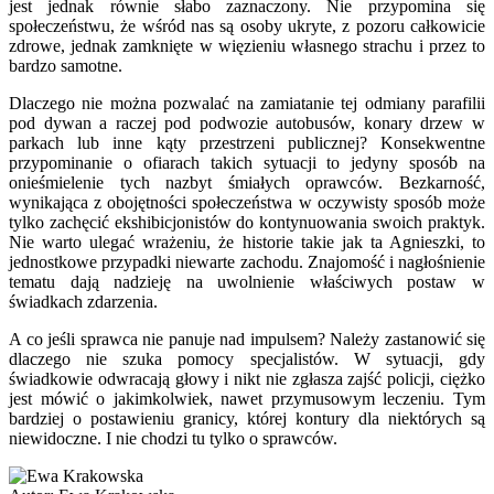
jest jednak równie słabo zaznaczony. Nie przypomina się
społeczeństwu, że wśród nas są osoby ukryte, z pozoru całkowicie
zdrowe, jednak zamknięte w więzieniu własnego strachu i przez to
bardzo samotne.
Dlaczego nie można pozwalać na zamiatanie tej odmiany parafilii
pod dywan a raczej pod podwozie autobusów, konary drzew w
parkach lub inne kąty przestrzeni publicznej? Konsekwentne
przypominanie o ofiarach takich sytuacji to jedyny sposób na
onieśmielenie tych nazbyt śmiałych oprawców. Bezkarność,
wynikająca z obojętności społeczeństwa w oczywisty sposób może
tylko zachęcić ekshibicjonistów do kontynuowania swoich praktyk.
Nie warto ulegać wrażeniu, że historie takie jak ta Agnieszki, to
jednostkowe przypadki niewarte zachodu. Znajomość i nagłośnienie
tematu dają nadzieję na uwolnienie właściwych postaw w
świadkach zdarzenia.
A co jeśli sprawca nie panuje nad impulsem? Należy zastanowić się
dlaczego nie szuka pomocy specjalistów. W sytuacji, gdy
świadkowie odwracają głowy i nikt nie zgłasza zajść policji, ciężko
jest mówić o jakimkolwiek, nawet przymusowym leczeniu. Tym
bardziej o postawieniu granicy, której kontury dla niektórych są
niewidoczne. I nie chodzi tu tylko o sprawców.