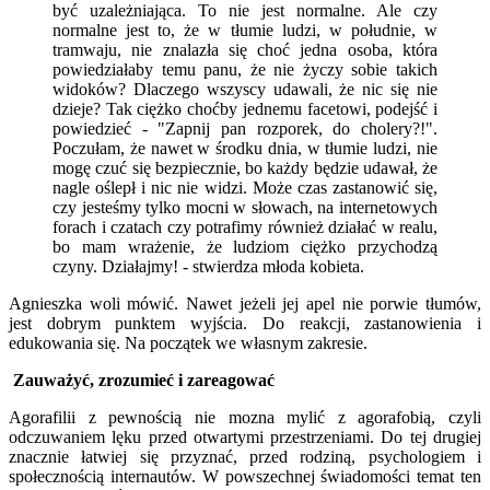
być uzależniająca. To nie jest normalne. Ale czy
normalne jest to, że w tłumie ludzi, w południe, w
tramwaju, nie znalazła się choć jedna osoba, która
powiedziałaby temu panu, że nie życzy sobie takich
widoków? Dlaczego wszyscy udawali, że nic się nie
dzieje? Tak ciężko choćby jednemu facetowi, podejść i
powiedzieć - "Zapnij pan rozporek, do cholery?!".
Poczułam, że nawet w środku dnia, w tłumie ludzi, nie
mogę czuć się bezpiecznie, bo każdy będzie udawał, że
nagle oślepł i nic nie widzi. Może czas zastanowić się,
czy jesteśmy tylko mocni w słowach, na internetowych
forach i czatach czy potrafimy również działać w realu,
bo mam wrażenie, że ludziom ciężko przychodzą
czyny. Działajmy! - stwierdza młoda kobieta.
Agnieszka woli mówić. Nawet jeżeli jej apel nie porwie tłumów,
jest dobrym punktem wyjścia. Do reakcji, zastanowienia i
edukowania się. Na początek we własnym zakresie.
Zauważyć, zrozumieć i zareagować
Agorafilii z pewnością nie mozna mylić z agorafobią, czyli
odczuwaniem lęku przed otwartymi przestrzeniami. Do tej drugiej
znacznie łatwiej się przyznać, przed rodziną, psychologiem i
społecznością internautów. W powszechnej świadomości temat ten