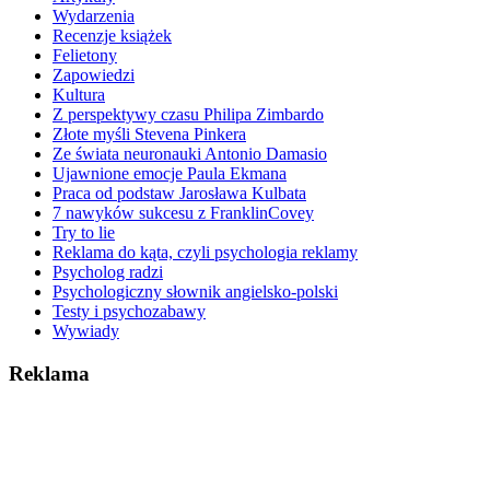
Wydarzenia
Recenzje książek
Felietony
Zapowiedzi
Kultura
Z perspektywy czasu Philipa Zimbardo
Złote myśli Stevena Pinkera
Ze świata neuronauki Antonio Damasio
Ujawnione emocje Paula Ekmana
Praca od podstaw Jarosława Kulbata
7 nawyków sukcesu z FranklinCovey
Try to lie
Reklama do kąta, czyli psychologia reklamy
Psycholog radzi
Psychologiczny słownik angielsko-polski
Testy i psychozabawy
Wywiady
Reklama