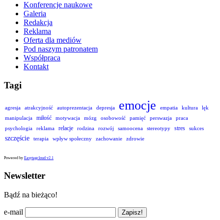
Konferencje naukowe
Galeria
Redakcja
Reklama
Oferta dla mediów
Pod naszym patronatem
Współpraca
Kontakt
Tagi
emocje
agresja
atrakcyjność
autoprezentacja
depresja
empatia
kultura
lęk
miłość
manipulacja
motywacja
mózg
osobowość
pamięć
perswazja
praca
relacje
stres
psychologia
reklama
rodzina
rozwój
samoocena
stereotypy
sukces
szczęście
terapia
wpływ społeczny
zachowanie
zdrowie
Powered by
Easytagcloud v2.1
Newsletter
Bądź na bieżąco!
e-mail