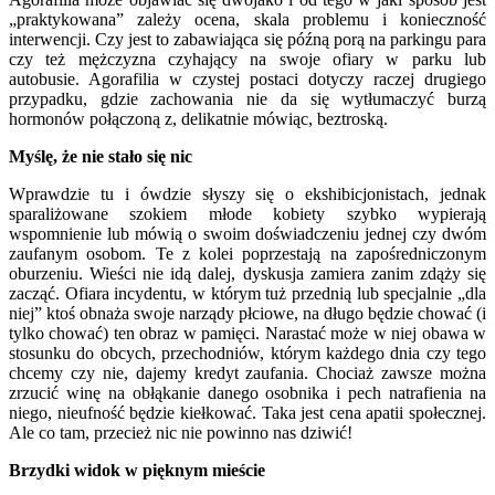
„praktykowana” zależy ocena, skala problemu i konieczność
interwencji. Czy jest to zabawiająca się późną porą na parkingu para
czy też mężczyzna czyhający na swoje ofiary w parku lub
autobusie. Agorafilia w czystej postaci dotyczy raczej drugiego
przypadku, gdzie zachowania nie da się wytłumaczyć burzą
hormonów połączoną z, delikatnie mówiąc, beztroską.
Myślę, że nie stało się nic
Wprawdzie tu i ówdzie słyszy się o ekshibicjonistach, jednak
sparaliżowane szokiem młode kobiety szybko wypierają
wspomnienie lub mówią o swoim doświadczeniu jednej czy dwóm
zaufanym osobom. Te z kolei poprzestają na zapośredniczonym
oburzeniu. Wieści nie idą dalej, dyskusja zamiera zanim zdąży się
zacząć. Ofiara incydentu, w którym tuż przednią lub specjalnie „dla
niej” ktoś obnaża swoje narządy płciowe, na długo będzie chować (i
tylko chować) ten obraz w pamięci. Narastać może w niej obawa w
stosunku do obcych, przechodniów, którym każdego dnia czy tego
chcemy czy nie, dajemy kredyt zaufania. Chociaż zawsze można
zrzucić winę na obłąkanie danego osobnika i pech natrafienia na
niego, nieufność będzie kiełkować. Taka jest cena apatii społecznej.
Ale co tam, przecież nic nie powinno nas dziwić!
Brzydki widok w pięknym mieście