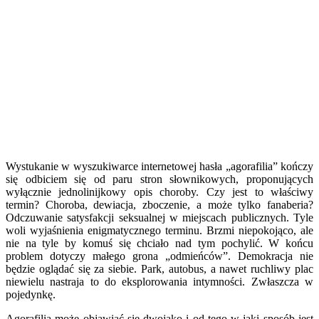
Wystukanie w wyszukiwarce internetowej hasła „agorafilia” kończy
się odbiciem się od paru stron słownikowych, proponujących
wyłącznie jednolinijkowy opis choroby. Czy jest to właściwy
termin? Choroba, dewiacja, zboczenie, a może tylko fanaberia?
Odczuwanie satysfakcji seksualnej w miejscach publicznych. Tyle
woli wyjaśnienia enigmatycznego terminu. Brzmi niepokojąco, ale
nie na tyle by komuś się chciało nad tym pochylić. W końcu
problem dotyczy małego grona „odmieńców”. Demokracja nie
będzie oglądać się za siebie. Park, autobus, a nawet ruchliwy plac
niewielu nastraja to do eksplorowania intymności. Zwłaszcza w
pojedynkę.
Agorafilia może objawiać się dwojako i od tego w jaki sposób jest