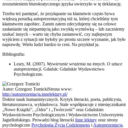
zrozumieniem biurokratycznego języka uwierzyło w tę deklarację.
Trzeba też pamiętać, że przyłapanie na kłamstwie często bywa
większą porażką autoprezentacyjną niż ta, której chcieliśmy tym
kłamstwem zapobiec. Zanim zatem zdecydujemy się na celowe
zasłanianie się niepamięcią jako zwykłą wymówką – lub zaczniemy
szukać innych – warto się chyba zastanowić, czy najlepszym
wyjściem z sytuacji nie byłoby po prostu szczere wyznanie, jak było
naprawdę. Wielu ludzi bardzo to ceni. Na przykład ja.
Bibliografia:
Leary, M. (2007).
Wywieranie wrażenia na innych
.
O sztuce
autoprezentacji
. Gdańsk: Gdańskie Wydawnictwo
Psychologiczne.
Autor:
Grzegorz Tomicki
Strona www:
http://autoprezentacja.innelektury.pl/
Doktor nauk humanistycznych. Krytyk literacki, poeta, publicysta,
literaturoznawca, wykładowca. Stale współpracuje z miesięcznikami
„Nowe Książki”, „Odra” i „Twórczość” oraz Gdańskim
Wydawnictwem Psychologicznym i Wydawnictwem Uniwersytetu
Jagiellońskiego. Prowadzi blog literacki
Inne lektury
oraz strony
psychologiczne
Psychologia Życia Codziennego
i
Autoprezentacja
.