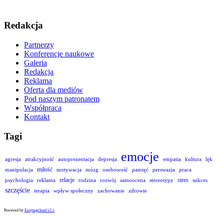
Redakcja
Partnerzy
Konferencje naukowe
Galeria
Redakcja
Reklama
Oferta dla mediów
Pod naszym patronatem
Współpraca
Kontakt
Tagi
emocje
agresja
atrakcyjność
autoprezentacja
depresja
empatia
kultura
lęk
miłość
manipulacja
motywacja
mózg
osobowość
pamięć
perswazja
praca
relacje
stres
psychologia
reklama
rodzina
rozwój
samoocena
stereotypy
sukces
szczęście
terapia
wpływ społeczny
zachowanie
zdrowie
Powered by
Easytagcloud v2.1