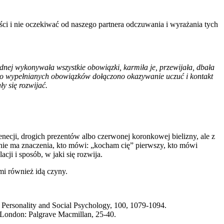
ści i nie oczekiwać od naszego partnera odczuwania i wyrażania tych
nej wykonywała wszystkie obowiązki, karmiła je, przewijała, dbała
le do wypełnianych obowiązków dołączono okazywanie uczuć i kontakt
y się rozwijać.
ecji, drogich prezentów albo czerwonej koronkowej bielizny, ale z
nie ma znaczenia, kto mówi: „kocham cię” pierwszy, kto mówi
acji i sposób, w jaki się rozwija.
mi również idą czyny.
f Personality and Social Psychology, 100, 1079-1094.
s. London: Palgrave Macmillan, 25-40.