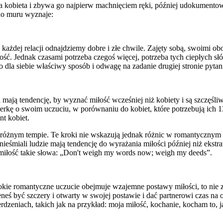
a kobieta i zbywa go najpierw machnięciem ręki, później udokumentowa
 do muru wyznaje:
ć. W każdej relacji odnajdziemy dobre i złe chwile. Zajęty sobą, swoim
ść. Jednak czasami potrzeba czegoś więcej, potrzeba tych ciepłych słów 
 dla siebie właściwy sposób i odwagę na zadanie drugiej stronie pytani
ni mają tendencję, by wyznać miłość wcześniej niż kobiety i są szczęśli
nerkę o swoim uczuciu, w porównaniu do kobiet, które potrzebują ich
t kobiet.
różnym tempie. Te kroki nie wskazują jednak różnic w romantycznym
 nieśmiali ludzie mają tendencję do wyrażania miłości później niż eks
 miłość takie słowa: „Don't weigh my words now; weigh my deeds”.
okie romantyczne uczucie obejmuje wzajemne postawy miłości, to nie z
inieneś być szczery i otwarty w swojej postawie i dać partnerowi czas
dzeniach, takich jak na przykład: moja miłość, kochanie, kocham to, j