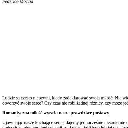
Federico Moccia
Ludzie są często niepewni, kiedy zadeklarować swoją miłość. Nie wi
otworzyć swoje serce? Czy czas nie robi żadnej różnicy, czy może j
Romantyczna miłość wyraża nasze prawdziwe postawy
Ujawniając nasze kochające serce, dajemy jednocześnie niezmiernie c
umieścić w niewygodnej sytuacji, zwłaszcza jeśli jego lub jej posta