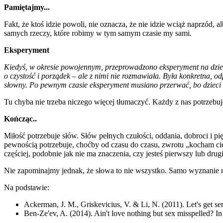
Pamiętajmy...
Fakt, że ktoś idzie powoli, nie oznacza, że nie idzie wciąż naprzód
samych rzeczy, które robimy w tym samym czasie my sami.
Eksperyment
Kiedyś, w okresie powojennym, przeprowadzono eksperyment na dziec
o czystość i porządek – ale z nimi nie rozmawiała. Była konkretna, 
słowny. Po pewnym czasie eksperyment musiano przerwać, bo dzieci z 
Tu chyba nie trzeba niczego więcej tłumaczyć. Każdy z nas potrzebuje
Kończąc..
Miłość potrzebuje słów. Słów pełnych czułości, oddania, dobroci i
pewnością potrzebuje, choćby od czasu do czasu, zwrotu „kocham ci
częściej, podobnie jak nie ma znaczenia, czy jesteś pierwszy lub drugi 
Nie zapominajmy jednak, że słowa to nie wszystko. Samo wyznanie m
Na podstawie:
Ackerman, J. M., Griskevicius, V. & Li, N. (2011). Let's get 
Ben-Ze'ev, A. (2014). Ain't love nothing but sex misspelled? I