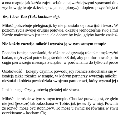
a ona reaguje jak każda zajęta właśnie najważniejszymi sprawami dni
wychowuję twoje dzieci, sprzątam ci, piorę...) i dopiero przyciśnięta
Yes, I love You (Tak, kocham cię).
Miłość potrzebuje pielęgnacji, by nie przestała się rozwijać i trwa
poziom życia swojej drugiej połowie, okazuje jednocześnie swoją miło
Każde małżeństwo jest inne, ale dobrze by było, gdyby każde znalazło
Nie każdy rozwija miłość i wyraża ją w tym samym tempie
Ponadto istnieją przesłanki, że różnice odgrywają role płci: mężczyź
badań, mężczyźni potrzebują średnio 88 dni, aby poinformować part
ciągu pierwszego miesiąca związku, w porównaniu do tylko 23 procen
Osobowość – kolejny czynnik powodujący różnice zakochania się w 
istnieją także różnice w tempie, w którym partnerzy wyrażają miłość:
nieśmiała kobieta powiedziała swojemu partnerowi, który wyznał jej
I miała rację: Czyny mówią głośniej niż słowa.
Miłość nie rośnie w tym samym tempie. Chociaż prawdą jest, że głęb
nie jest (jeszcze) tak zakochana w Tobie, jak jesteś Ty w niej. Pow
że rozwój może być stopniowy. To może ujawnić się również w stwier
oczekiwane – kocham Cię.