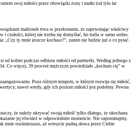
niem swej miłości przez obowiązki żony i matki (od tylu lat
i obowiązkami małżonek trwa w przekonaniu, że zapewniając właściwy
i czułości, której nie trzeba się domyślać, bo trafia w samo sedno.
a: „Czy ty mnie jeszcze kochasz?”, zanim nie będzie już o co pytać.
wsi od kobiet podczas odbioru miłości od partnerki. Według jednego z
 134. Co więcej, 39 procent mężczyzn powiedziało „kocham cię” w
 zaangażowaniu. Poza różnym tempem, w którym rozwija się miłość,
trawertycy, nawet wtedy, gdy ich poziom miłości jest podobny. Pewna
naczy, że należy ukrywać swoją miłość tylko dlatego, że ukochana
 na okazanie jej również w odpowiednim momencie. Nie zapominajmy,
ak mnie rozśmieszasz, aż wreszcie padną słowa przez Ciebie