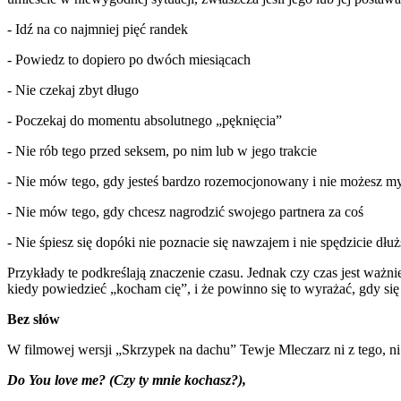
- Idź na co najmniej pięć randek
- Powiedz to dopiero po dwóch miesiącach
- Nie czekaj zbyt długo
- Poczekaj do momentu absolutnego „pęknięcia”
- Nie rób tego przed seksem, po nim lub w jego trakcie
- Nie mów tego, gdy jesteś bardzo rozemocjonowany i nie możesz myś
- Nie mów tego, gdy chcesz nagrodzić swojego partnera za coś
- Nie śpiesz się dopóki nie poznacie się nawzajem i nie spędzicie dłu
Przykłady te podkreślają znaczenie czasu. Jednak czy czas jest ważn
kiedy powiedzieć „kocham cię”, i że powinno się to wyrażać, gdy się
Bez słów
W filmowej wersji „Skrzypek na dachu” Tewje Mleczarz ni z tego, n
Do You love me? (Czy ty mnie kochasz?),