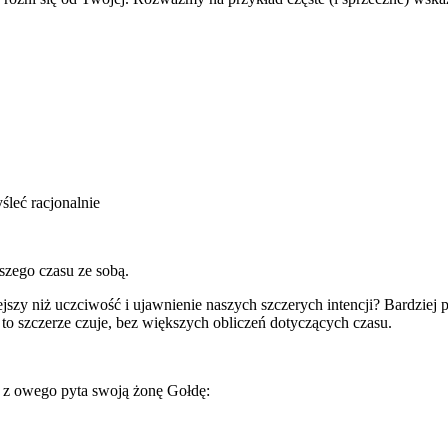
leć racjonalnie
ższego czasu ze sobą.
iejszy niż uczciwość i ujawnienie naszych szczerych intencji? Bardzie
 to szczerze czuje, bez większych obliczeń dotyczących czasu.
i z owego pyta swoją żonę Gołdę: