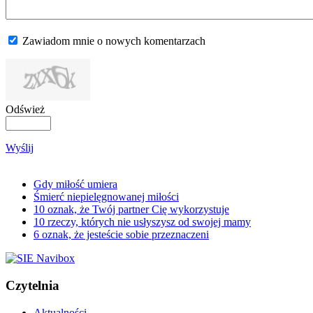
Zawiadom mnie o nowych komentarzach
Odśwież
Wyślij
Gdy miłość umiera
Śmierć niepielęgnowanej miłości
10 oznak, że Twój partner Cię wykorzystuje
10 rzeczy, których nie usłyszysz od swojej mamy
6 oznak, że jesteście sobie przeznaczeni
Czytelnia
Aktualności