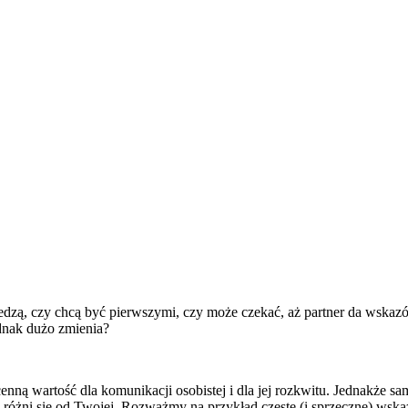
edzą, czy chcą być pierwszymi, czy może czekać, aż partner da wskazów
ednak dużo zmienia?
enną wartość dla komunikacji osobistej i dla jej rozkwitu. Jednakże 
wa różni się od Twojej. Rozważmy na przykład częste (i sprzeczne) wsk