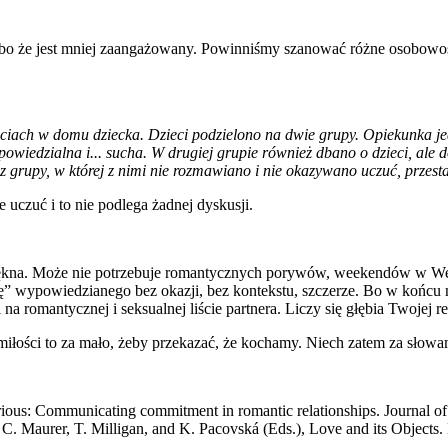
, albo że jest mniej zaangażowany. Powinniśmy szanować różne osobowo
iach w domu dziecka. Dzieci podzielono na dwie grupy. Opiekunka jed
odpowiedzialna i... sucha. W drugiej grupie również dbano o dzieci, a
grupy, w której z nimi nie rozmawiano i nie okazywano uczuć, przestał
 uczuć i to nie podlega żadnej dyskusji.
 piękna. Może nie potrzebuje romantycznych porywów, weekendów w Wen
ę” wypowiedzianego bez okazji, bez kontekstu, szczerze. Bo w końcu 
na romantycznej i seksualnej liście partnera. Liczy się głębia Twojej rel
iłości to za mało, żeby przekazać, że kochamy. Niech zatem za słowa
serious: Communicating commitment in romantic relationships. Journal o
n C. Maurer, T. Milligan, and K. Pacovská (Eds.), Love and its Object