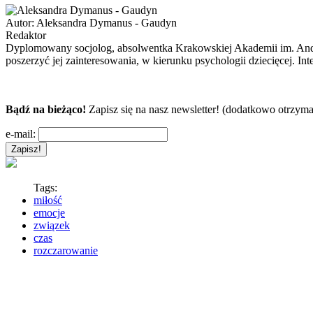
Autor:
Aleksandra Dymanus - Gaudyn
Redaktor
Dyplomowany socjolog, absolwentka Krakowskiej Akademii im. Andrz
poszerzyć jej zainteresowania, w kierunku psychologii dziecięcej. In
Bądź na bieżąco!
Zapisz się na nasz newsletter! (dodatkowo otrzyma
e-mail:
Tags:
miłość
emocje
związek
czas
rozczarowanie