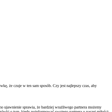
kę, że czuje w ten sam sposób. Czy jest najlepszy czas, aby
samo ujawnienie sprawia, że bardziej wrażliwego partnera możemy
azówki o tym, kiedy poinformować swojego partnera o naszej miłości: