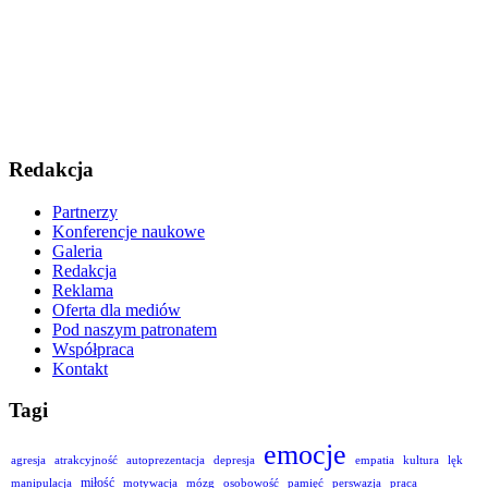
Redakcja
Partnerzy
Konferencje naukowe
Galeria
Redakcja
Reklama
Oferta dla mediów
Pod naszym patronatem
Współpraca
Kontakt
Tagi
emocje
agresja
atrakcyjność
autoprezentacja
depresja
empatia
kultura
lęk
miłość
manipulacja
motywacja
mózg
osobowość
pamięć
perswazja
praca