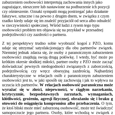
zaburzeniem osobowości interpretują zachowania innych jako
zagrażające, nieszczere lub nastawione na podburzenie ich pozycji
czy ośmieszenie. Oznaki sympatii mogą postrzegać jako działanie
fałszywe, sztuczne i na pewno z drugim dnem, w związku z czym
rzadko kiedy udaje się im znaleźć przyjaciół od serca albo odnaleźć
w rzeczywistości społecznej. Wśród ludzi z rysem tego typu
osobowości problem ten objawia się na przykład w przesadnej
podejrzliwości czy zazdrości o partnera.
Z tej perspektywy trudno sobie wyobrazić kogoś z PZO, komu
udaje się utrzymać satysfakcjonujący dla obu partnerów związek.
Niemniej jednak zdarza się, że osoby z paranoicznym zaburzeniem
osobowości znajdują swoją drugą połówkę. I wtedy, być może po
krótkim okresie słodkiej miłości, partner osoby z PZO może zacząć
doświadczać pewnych niedogodności związanych z zaborczością,
podejrzliwością czy wręcz obsesyjną zazdrością. Najbardziej
charakterystyczne w relacjach osób z paranoicznym zaburzeniem
osobowości jest to, w jaki sposób się zachowują i jak to wpływa na
uczucia ich partnerów.
W relacjach osobowość paranoiczna może
wyrażać się w złości, niepewności, w ciągłym narzekaniu,
krytycyzmie, bezpodstawnych zarzutach, wymaganiach,
kłótliwości, grożeniu, agresji fizycznej, obrażaniu się i braku g
otowości do osiągnięcia kompromisu albo przebaczenia.
O tym,
że ktoś bliski może mieć zaburzoną osobowość, może też świadczyć
samopoczucie jego partnera. Osoby, które wchodzą w związek z