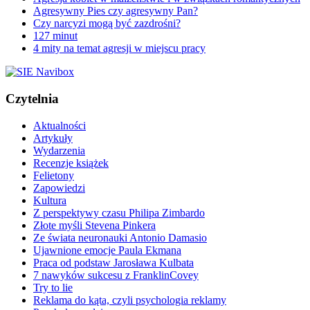
Agresywny Pies czy agresywny Pan?
Czy narcyzi mogą być zazdrośni?
127 minut
4 mity na temat agresji w miejscu pracy
Czytelnia
Aktualności
Artykuły
Wydarzenia
Recenzje książek
Felietony
Zapowiedzi
Kultura
Z perspektywy czasu Philipa Zimbardo
Złote myśli Stevena Pinkera
Ze świata neuronauki Antonio Damasio
Ujawnione emocje Paula Ekmana
Praca od podstaw Jarosława Kulbata
7 nawyków sukcesu z FranklinCovey
Try to lie
Reklama do kąta, czyli psychologia reklamy