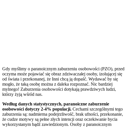
Gdy myślimy o paranoicznym zaburzeniu osobowości (PZO), przed
oczyma może pojawiać się obraz zdziwaczałej osoby, izolującej się
od świata i przekonanej, że Inni chcą ją dopaść. Wydawać by się
mogło, że taką osobę można z daleka rozpoznać. Nic bardziej
mylnego! Zaburzenia osobowości dotykają prawdziwych ludzi,
którzy żyją wśród nas.
Według danych statystycznych, paranoiczne zaburzenie
osobowości dotyczy 2-4% populacji.
Cechami szczególnymi tego
zaburzenia są: nadmierna podejrzliwość, brak ufności, przekonanie,
że cudze motywy są pełne złych intencji oraz oczekiwanie bycia
wykorzystanym bądź zawiedzionym. Osoby z paranoicznym