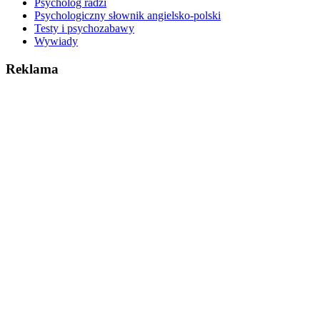
Psycholog radzi
Psychologiczny słownik angielsko-polski
Testy i psychozabawy
Wywiady
Reklama