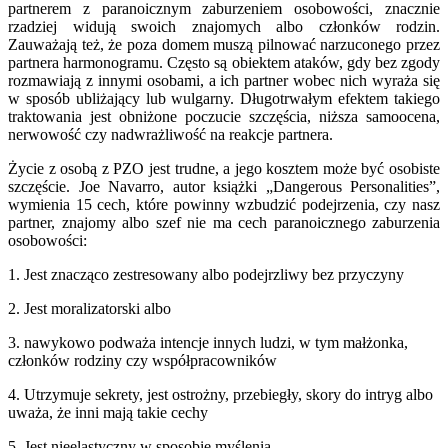
partnerem z paranoicznym zaburzeniem osobowości, znacznie
rzadziej widują swoich znajomych albo członków rodzin.
Zauważają też, że poza domem muszą pilnować narzuconego przez
partnera harmonogramu. Często są obiektem ataków, gdy bez zgody
rozmawiają z innymi osobami, a ich partner wobec nich wyraża się
w sposób ubliżający lub wulgarny. Długotrwałym efektem takiego
traktowania jest obniżone poczucie szczęścia, niższa samoocena,
nerwowość czy nadwrażliwość na reakcje partnera.
Życie z osobą z PZO jest trudne, a jego kosztem może być osobiste
szczęście. Joe Navarro, autor książki „Dangerous Personalities”,
wymienia 15 cech, które powinny wzbudzić podejrzenia, czy nasz
partner, znajomy albo szef nie ma cech paranoicznego zaburzenia
osobowości:
1. Jest znacząco zestresowany albo podejrzliwy bez przyczyny
2. Jest moralizatorski albo
3. nawykowo podważa intencje innych ludzi, w tym małżonka,
członków rodziny czy współpracowników
4. Utrzymuje sekrety, jest ostrożny, przebiegły, skory do intryg albo
uważa, że inni mają takie cechy
5. Jest nieelastyczny w sposobie myślenia