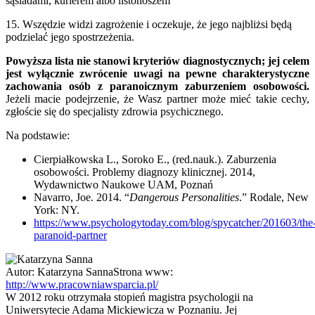
sąsiadami, kurierem albo listonoszem
15. Wszędzie widzi zagrożenie i oczekuje, że jego najbliżsi będą
podzielać jego spostrzeżenia.
Powyższa lista nie stanowi kryteriów diagnostycznych; jej celem
jest wyłącznie zwrócenie uwagi na pewne charakterystyczne
zachowania osób z paranoicznym zaburzeniem osobowości.
Jeżeli macie podejrzenie, że Wasz partner może mieć takie cechy,
zgłoście się do specjalisty zdrowia psychicznego.
Na podstawie:
Cierpiałkowska L., Soroko E., (red.nauk.). Zaburzenia
osobowości. Problemy diagnozy klinicznej. 2014,
Wydawnictwo Naukowe UAM, Poznań
Navarro, Joe. 2014. “
Dangerous Personalities
.” Rodale, New
York: NY.
https://www.psychologytoday.com/blog/spycatcher/201603/the
paranoid-partner
Autor:
Katarzyna Sanna
Strona www:
http://www.pracowniawsparcia.pl/
W 2012 roku otrzymała stopień magistra psychologii na
Uniwersytecie Adama Mickiewicza w Poznaniu. Jej