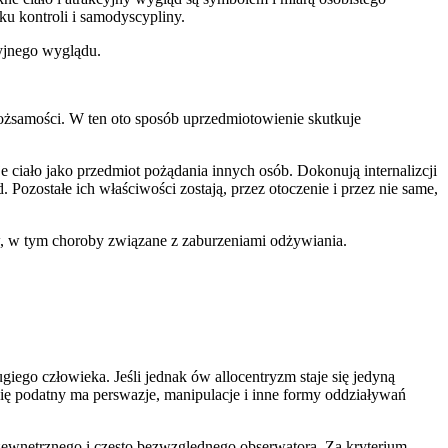
ku kontroli i samodyscypliny.
cyjnego wyglądu.
tożsamości. W ten oto sposób uprzedmiotowienie skutkuje
e ciało jako przedmiot pożądania innych osób. Dokonują internalizcji
d. Pozostałe ich właściwości zostają, przez otoczenie i przez nie same,
w, w tym choroby związane z zaburzeniami odżywiania.
giego człowieka. Jeśli jednak ów allocentryzm staje się jedyną
ię podatny ma perswazje, manipulacje i inne formy oddziaływań
i zewnętrznego i często bezwzględnego obserwatora. Za kryterium