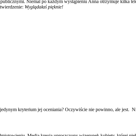
i publicznymi. Niemal po każdym wystąpieniu Anna otrzymuje kilka te
stwierdzenie:
Wyglądałaś pięknie!
edynym kryterium jej oceniania? Oczywiście nie powinno, ale jest. Ni
edmiotowieniu. Media kreują uproszczony wizerunek kobiety, której pię