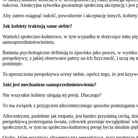
sukcesu. Atrakcyjna sylwetka gwarantuje społeczną akceptację i jest 
Aby zatem osiągnąć radość, powodzenie i akceptację innych, kobiety
Jak kobiety traktują same siebie?
Wartości społeczno-kulturowe, w tym wypadku te dotyczące mitu pięk
samouprzedmiotowieniem.
Badania psychologiczne definiują to zjawisko jako proces, w wyniku 
perspektywy, z jakiej obserwator patrzy na ich fizyczność, i uczą się 
pominięte.
Ta uproszczona perspektywa oceny siebie, oprócz tego, że jest krz
Jaki jest mechanizm samoprzedmiotowienia?
Nie wszystkie kobiety ulegają tej presji. Dlaczego?
To ma związek z przyjęciem allocentrycznego sposobu postrzegania w
Allocentryzm, podobnie jak empatia, jest bardzo przydatną cechą, dzi
perspektywą postrzegania świata, człowiek przestaje uwzględniać w
społecznych, w tym na społeczno-kulturową presję bycia idealnie pi
Osoby, które przyjmują allocentryczną perspektywę, mają tendencję d