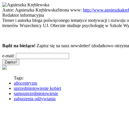
Autor:
Agnieszka Kręblewska
Strona www:
http://www.agnieszkakre
Redaktor informacyjna
Trener i autorka bloga poświęconego tematyce motywacji i rozwoju o
trenerów Wszechnicy UJ. Obecnie studiuje psychologię w Szkole Wyż
Bądź na bieżąco!
Zapisz się na nasz newsletter! (dodatkowo otrzyma
e-mail:
Tags:
allocentryzm
uprzedmiotowienie kobiet
samouprzedmiotowienie
zaburzenia odżywiania