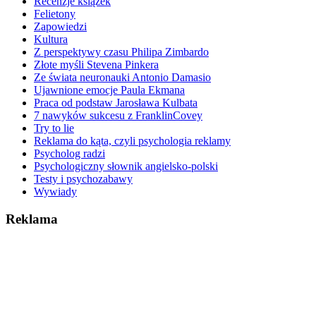
Recenzje książek
Felietony
Zapowiedzi
Kultura
Z perspektywy czasu Philipa Zimbardo
Złote myśli Stevena Pinkera
Ze świata neuronauki Antonio Damasio
Ujawnione emocje Paula Ekmana
Praca od podstaw Jarosława Kulbata
7 nawyków sukcesu z FranklinCovey
Try to lie
Reklama do kąta, czyli psychologia reklamy
Psycholog radzi
Psychologiczny słownik angielsko-polski
Testy i psychozabawy
Wywiady
Reklama