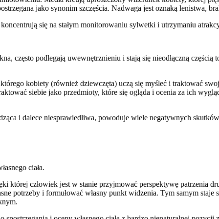
postrzegana jako synonim szczęścia. Nadwaga jest oznaką lenistwa, bra
 koncentrują się na stałym monitorowaniu sylwetki i utrzymaniu atrak
na, często podlegają uwewnętrznieniu i stają się nieodłączną częścią 
którego kobiety (również dziewczęta) uczą się myśleć i traktować swoj
traktować siebie jako przedmioty, które się ogląda i ocenia za ich wyglą
ywdząca i dalece niesprawiedliwa, powoduje wiele negatywnych skutkó
łasnego ciała.
ęki której człowiek jest w stanie przyjmować perspektywę patrzenia dru
łasne potrzeby i formułować własny punkt widzenia. Tym samym staje s
ęknym.
o spostrzegania i oceny własnego ciała z bardzo nienaturalnej pozycj