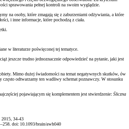
wości sprawowania pełnej kontroli na swoim wyglądzie.
rzymy na osoby, które zmagają się z zaburzeniami odżywiania, a które
ści, i inne informacje, które pochodzą z ciała.
tki.
e w literaturze poświęconej tej tematyce.
Wciąż jeszcze trudno jednoznacznie odpowiedzieć na pytanie, jaki jest
 kobiety. Mimo dużej świadomości na temat negatywnych skutków, ów
czny często odtwarzamy ten wadliwy schemat poznawczy. W stosunku
 najczęściej pojawiającym się komplementem jest stwierdzenie:
Śliczna
, 2015, 34-43
43–258. doi: 10.1093/brain/awh040