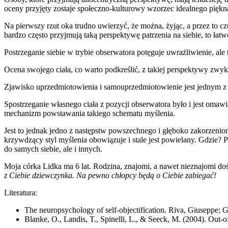
oceny przyjęty zostaje społeczno-kulturowy wzorzec idealnego piękn
Na pierwszy rzut oka trudno uwierzyć, że można, żyjąc, a przez to cz
bardzo często przyjmują taką perspektywę patrzenia na siebie, to łatw
Postrzeganie siebie w trybie obserwatora potęguje uwrażliwienie, ale
Ocena swojego ciała, co warto podkreślić, z takiej perspektywy zwy
Zjawisko uprzedmiotowienia i samouprzedmiotowienie jest jednym z 
Spostrzeganie własnego ciała z pozycji obserwatora było i jest omawia
mechanizm powstawania takiego schematu myślenia.
Jest to jednak jedno z następstw powszechnego i głęboko zakorzeni
krzywdzący styl myślenia obowiązuje i stale jest powielany. Gdzie
do samych siebie, ale i innych.
Moja córka Lidka ma 6 lat. Rodzina, znajomi, a nawet nieznajomi doś
z Ciebie dziewczynka. Na pewno chłopcy będą o Ciebie zabiegać!
Literatura:
The neuropsychology of self-objectification. Riva, Giuseppe; 
Blanke, O., Landis, T., Spinelli, L., & Seeck, M. (2004). Out