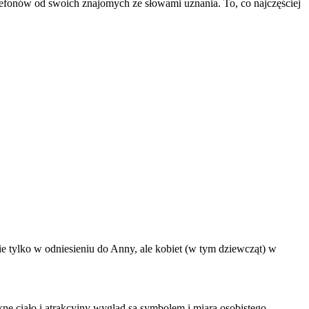
lefonów od swoich znajomych ze słowami uznania. To, co najczęściej
e tylko w odniesieniu do Anny, ale kobiet (w tym dziewcząt) w
kne ciało i atrakcyjny wygląd są symbolem i miarą osobistego