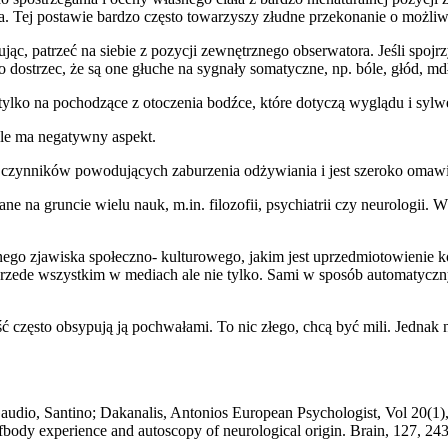
a. Tej postawie bardzo często towarzyszy złudne przekonanie o możli
ując, patrzeć na siebie z pozycji zewnętrznego obserwatora. Jeśli spoj
o dostrzec, że są one głuche na sygnały somatyczne, np. bóle, głód, mdło
 tylko na pochodzące z otoczenia bodźce, które dotyczą wyglądu i sylwe
kle ma negatywny aspekt.
czynników powodujących zaburzenia odżywiania i jest szeroko omawian
ne na gruncie wielu nauk, m.in. filozofii, psychiatrii czy neurologii. 
onego zjawiska społeczno- kulturowego, jakim jest uprzedmiotowienie
? Przede wszystkim w mediach ale nie tylko. Sami w sposób automaty
ć często obsypują ją pochwałami. To nic złego, chcą być mili. Jednak
Gaudio, Santino; Dakanalis, Antonios European Psychologist, Vol 20(1)
-ofbody experience and autoscopy of neurological origin. Brain, 127, 2