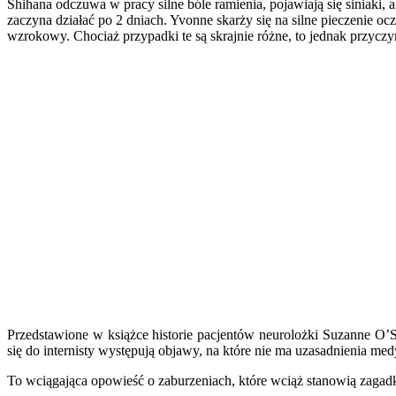
Shihana odczuwa w pracy silne bóle ramienia, pojawiają się siniaki, 
zaczyna działać po 2 dniach. Yvonne skarży się na silne pieczenie ocz
wzrokowy. Chociaż przypadki te są skrajnie różne, to jednak przyczy
Przedstawione w książce historie pacjentów neurolożki Suzanne O’
się do internisty występują objawy, na które nie ma uzasadnienia medy
To wciągająca opowieść o zaburzeniach, które wciąż stanowią zagad