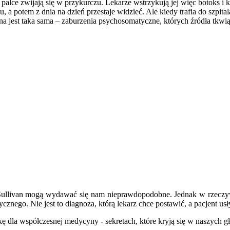
a palce zwijają się w przykurczu. Lekarze wstrzykują jej więc botoks i
u, a potem z dnia na dzień przestaje widzieć. Ale kiedy trafia do szpi
na jest taka sama – zaburzenia psychosomatyczne, których źródła tkwi
Sullivan mogą wydawać się nam nieprawdopodobne. Jednak w rzeczywist
cznego. Nie jest to diagnoza, którą lekarz chce postawić, a pacjent usł
kę dla współczesnej medycyny - sekretach, które kryją się w naszych