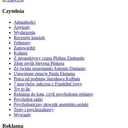
Czytelnia
Aktualności
Artykuły
Wydarzenia
Recenzje książek
Felietony
Zapowiedzi
Kultura
Z perspektywy czasu Philipa Zimbardo
Złote myśli Stevena Pinkera
Ze świata neuronauki Antonio Damasio
Ujawnione emocje Paula Ekmana
Praca od podstaw Jarosława Kulbata
7 nawyków sukcesu z FranklinCovey
Try to lie
Reklama do kąta, czyli psychologia reklamy
Psycholog radzi
Psychologiczny słownik angielsko-polski
Testy i psychozabawy
Wywiady
Reklama