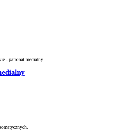
ie - patronat medialny
medialny
osomatycznych.