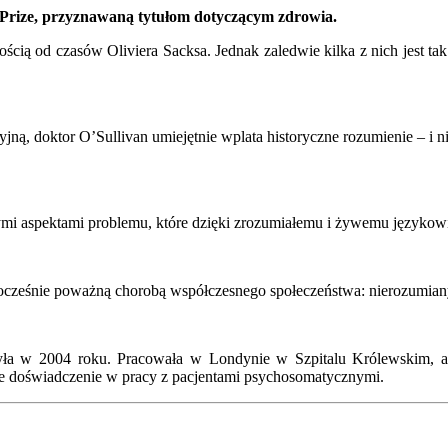
 Prize, przyznawaną tytułom dotyczącym zdrowia.
ścią od czasów Oliviera Sacksa. Jednak zaledwie kilka z nich jest tak 
ną, doktor O’Sullivan umiejętnie wplata historyczne rozumienie – i n
 aspektami problemu, które dzięki zrozumiałemu i żywemu językowi ua
ocześnie poważną chorobą współczesnego społeczeństwa: nierozumiany
czyła w 2004 roku. Pracowała w Londynie w Szpitalu Królewskim, a
e doświadczenie w pracy z pacjentami psychosomatycznymi.