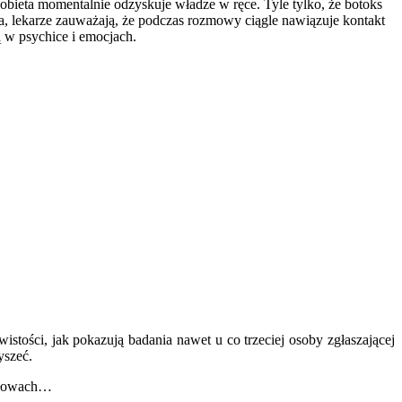
 kobieta momentalnie odzyskuje władze w ręce. Tyle tylko, że botoks
tala, lekarze zauważają, że podczas rozmowy ciągle nawiązuje kontakt
ą w psychice i emocjach.
ości, jak pokazują badania nawet u co trzeciej osoby zgłaszającej
yszeć.
 głowach…