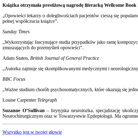
Książka otrzymała prestiżową nagrodę literacką Wellcome Book
„Opowieści lekarzy o dolegliwościach pacjentów cieszą się popularno
pełnej współczucia książce”.
Sunday Times
„Wykorzystując fascynujące studia przypadków jako ramę kompozycyj
zmuszających do przemyśleń opowieści”.
Adam Staten,
British Journal of General Practice
„Autorka zajmuje się skomplikowanymi medycznymi i neurologicznymi
BBC Focus
„Ważne studium chorób psychosomatycznych, które okazują się jedn
Louise Carpenter
Telegraph
Suzanne O’Sullivan
– brytyjska neurolożka, specjalizację ukoń
Neurochirurgicznym oraz w Towarzystwie Epileptologii. Ma ogromn
Wszystko jest w twojej głowie