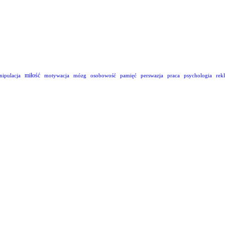
miłość
nipulacja
motywacja
mózg
osobowość
pamięć
perswazja
praca
psychologia
rek