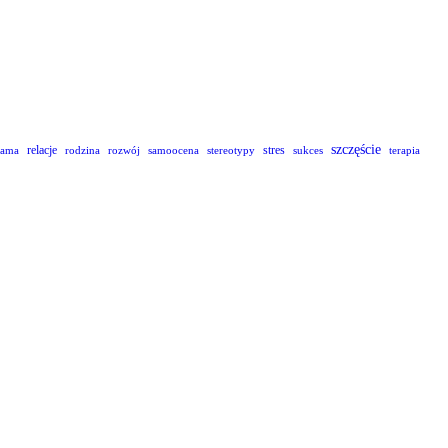
szczęście
relacje
stres
lama
rodzina
rozwój
samoocena
stereotypy
sukces
terapia