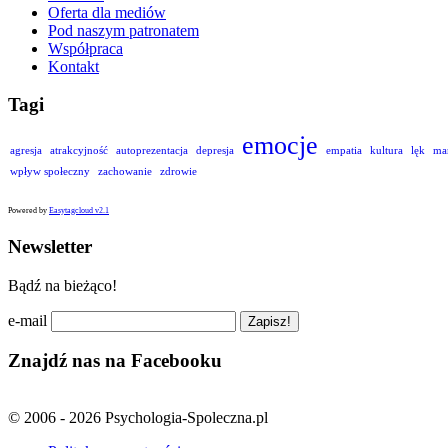
Oferta dla mediów
Pod naszym patronatem
Współpraca
Kontakt
Tagi
emocje
agresja
atrakcyjność
autoprezentacja
depresja
empatia
kultura
lęk
ma
wpływ społeczny
zachowanie
zdrowie
Powered by
Easytagcloud v2.1
Newsletter
Bądź na bieżąco!
e-mail
Znajdź nas na Facebooku
© 2006 - 2026 Psychologia-Spoleczna.pl