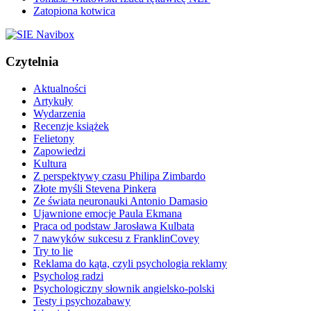
Zatopiona kotwica
Czytelnia
Aktualności
Artykuły
Wydarzenia
Recenzje książek
Felietony
Zapowiedzi
Kultura
Z perspektywy czasu Philipa Zimbardo
Złote myśli Stevena Pinkera
Ze świata neuronauki Antonio Damasio
Ujawnione emocje Paula Ekmana
Praca od podstaw Jarosława Kulbata
7 nawyków sukcesu z FranklinCovey
Try to lie
Reklama do kąta, czyli psychologia reklamy
Psycholog radzi
Psychologiczny słownik angielsko-polski
Testy i psychozabawy