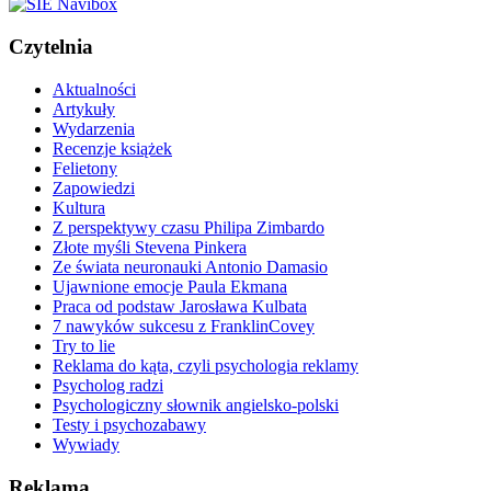
Czytelnia
Aktualności
Artykuły
Wydarzenia
Recenzje książek
Felietony
Zapowiedzi
Kultura
Z perspektywy czasu Philipa Zimbardo
Złote myśli Stevena Pinkera
Ze świata neuronauki Antonio Damasio
Ujawnione emocje Paula Ekmana
Praca od podstaw Jarosława Kulbata
7 nawyków sukcesu z FranklinCovey
Try to lie
Reklama do kąta, czyli psychologia reklamy
Psycholog radzi
Psychologiczny słownik angielsko-polski
Testy i psychozabawy
Wywiady
Reklama