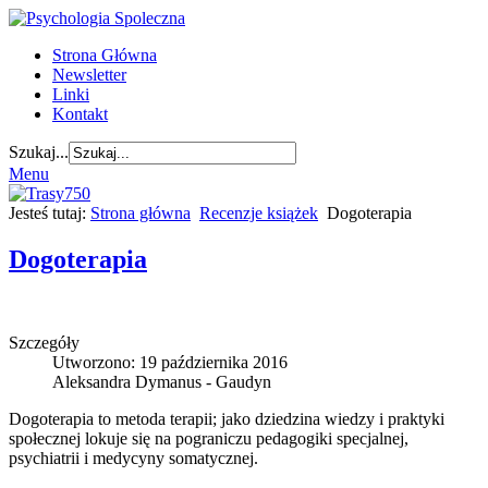
Strona Główna
Newsletter
Linki
Kontakt
Szukaj...
Menu
Jesteś tutaj:
Strona główna
Recenzje książek
Dogoterapia
Dogoterapia
Szczegóły
Utworzono: 19 października 2016
Aleksandra Dymanus - Gaudyn
Dogoterapia to metoda terapii; jako dziedzina wiedzy i praktyki
społecznej lokuje się na pograniczu pedagogiki specjalnej,
psychiatrii i medycyny somatycznej.