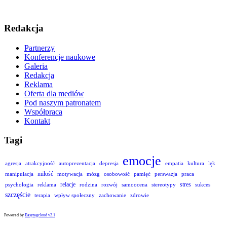
Redakcja
Partnerzy
Konferencje naukowe
Galeria
Redakcja
Reklama
Oferta dla mediów
Pod naszym patronatem
Współpraca
Kontakt
Tagi
emocje
agresja
atrakcyjność
autoprezentacja
depresja
empatia
kultura
lęk
miłość
manipulacja
motywacja
mózg
osobowość
pamięć
perswazja
praca
relacje
stres
psychologia
reklama
rodzina
rozwój
samoocena
stereotypy
sukces
szczęście
terapia
wpływ społeczny
zachowanie
zdrowie
Powered by
Easytagcloud v2.1