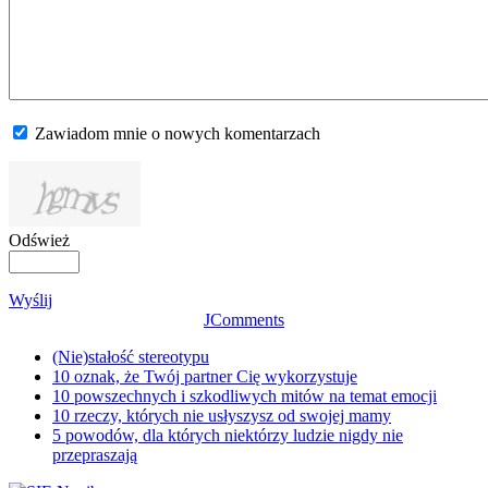
Zawiadom mnie o nowych komentarzach
Odśwież
Wyślij
JComments
(Nie)stałość stereotypu
10 oznak, że Twój partner Cię wykorzystuje
10 powszechnych i szkodliwych mitów na temat emocji
10 rzeczy, których nie usłyszysz od swojej mamy
5 powodów, dla których niektórzy ludzie nigdy nie
przepraszają