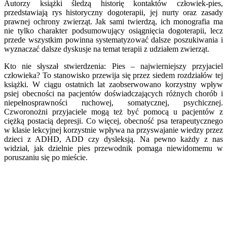
Autorzy książki śledzą historię kontaktów człowiek-pies,
przedstawiają rys historyczny dogoterapii, jej nurty oraz zasady
prawnej ochrony zwierząt. Jak sami twierdzą, ich monografia ma
nie tylko charakter podsumowujący osiągnięcia dogoterapii, lecz
przede wszystkim powinna systematyzować dalsze poszukiwania i
wyznaczać dalsze dyskusje na temat terapii z udziałem zwierząt.
Kto nie słyszał stwierdzenia: Pies – najwierniejszy przyjaciel
człowieka? To stanowisko przewija się przez siedem rozdziałów tej
książki. W ciągu ostatnich lat zaobserwowano korzystny wpływ
psiej obecności na pacjentów doświadczających różnych chorób i
niepełnosprawności ruchowej, somatycznej, psychicznej.
Czworonożni przyjaciele mogą też być pomocą u pacjentów z
ciężką postacią depresji. Co więcej, obecność psa terapeutycznego
w klasie lekcyjnej korzystnie wpływa na przyswajanie wiedzy przez
dzieci z ADHD, ADD czy dysleksją. Na pewno każdy z nas
widział, jak dzielnie pies przewodnik pomaga niewidomemu w
poruszaniu się po mieście.