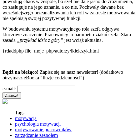
powodują chaos w zespole, bo szef nie daje jasno do zrozumienia,
co zasługuje na jego uznanie, a co nie. Pochwały dawane bez
wcześniejszego przeanalizowania ich roli w zakresie motywowania,
nie spełniają swojej pozytywnej funkcji.
W budowaniu systemu motywacyjnego rola szefa odgrywa
kluczowe znaczenie. Pracownicy to barometr działań szefa. Stara
zasada
„przykład idzie z góry”
jest wciąż aktualna.
{rdaddphp file=moje_php/autorzy/ikielczyk.html}
Bądź na bieżąco!
Zapisz się na nasz newsletter! (dodatkowo
otrzymasz eBooka "Iluzje codzienności")
e-mail:
Tags:
motywacja
psychologia motywacji
motywowanie pracowników
zarządzanie zespołem