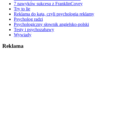
7 nawyków sukcesu z FranklinCovey
Try to lie
Reklama do kąta, czyli psychologia reklamy
Psycholog radzi
Psychologiczny słownik angielsko-polski
Testy i psychozabawy
Wywiady
Reklama