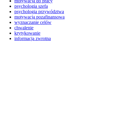
motywacja do pracy
psychologia szefa
psychologia przywództwa
motywacja pozafinansowa
wyznaczanie celów
chwalenie
krytykowanie
informacja zwrotna