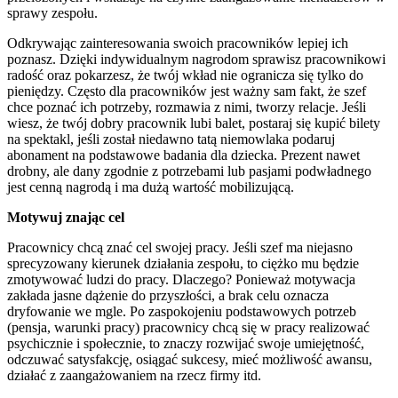
sprawy zespołu.
Odkrywając zainteresowania swoich pracowników lepiej ich
poznasz. Dzięki indywidualnym nagrodom sprawisz pracownikowi
radość oraz pokarzesz, że twój wkład nie ogranicza się tylko do
pieniędzy. Często dla pracowników jest ważny sam fakt, że szef
chce poznać ich potrzeby, rozmawia z nimi, tworzy relacje. Jeśli
wiesz, że twój dobry pracownik lubi balet, postaraj się kupić bilety
na spektakl, jeśli został niedawno tatą niemowlaka podaruj
abonament na podstawowe badania dla dziecka. Prezent nawet
drobny, ale dany zgodnie z potrzebami lub pasjami podwładnego
jest cenną nagrodą i ma dużą wartość mobilizującą.
Motywuj znając cel
Pracownicy chcą znać cel swojej pracy. Jeśli szef ma niejasno
sprecyzowany kierunek działania zespołu, to ciężko mu będzie
zmotywować ludzi do pracy. Dlaczego? Ponieważ motywacja
zakłada jasne dążenie do przyszłości, a brak celu oznacza
dryfowanie we mgle. Po zaspokojeniu podstawowych potrzeb
(pensja, warunki pracy) pracownicy chcą się w pracy realizować
psychicznie i społecznie, to znaczy rozwijać swoje umiejętność,
odczuwać satysfakcję, osiągać sukcesy, mieć możliwość awansu,
działać z zaangażowaniem na rzecz firmy itd.