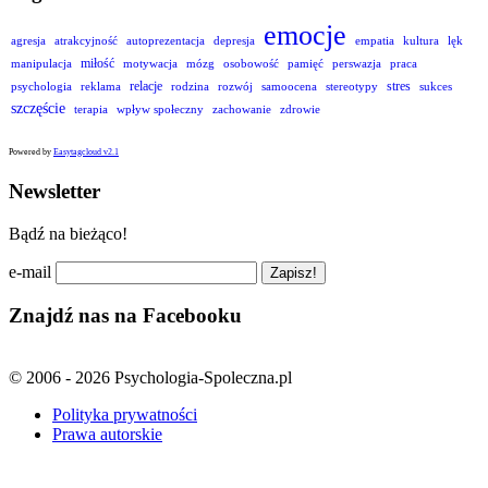
emocje
agresja
atrakcyjność
autoprezentacja
depresja
empatia
kultura
lęk
miłość
manipulacja
motywacja
mózg
osobowość
pamięć
perswazja
praca
relacje
stres
psychologia
reklama
rodzina
rozwój
samoocena
stereotypy
sukces
szczęście
terapia
wpływ społeczny
zachowanie
zdrowie
Powered by
Easytagcloud v2.1
Newsletter
Bądź na bieżąco!
e-mail
Znajdź nas na Facebooku
© 2006 - 2026 Psychologia-Spoleczna.pl
Polityka prywatności
Prawa autorskie