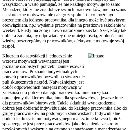
wszystkich, a warto pamiętać, że nie każdego motywuje to samo.
Menadżer, który nie zna dobrze swoich pracowników, nie ma szans
na skuteczne motywowanie całego zespołu. To, co może być
prezentem dla jednego pracownika, dla innego może być przykrym
obowiązkiem. np.: wysłanie pracownika na prestiżowe szkolenie w
weekend, kiedy ma żonę i nowo narodzone dziecko. Szef, który tak
dobiera zadania, by odpowiadały one umiejętnością, zdolnościami i
wiedzą poszczególnych pracowników, efektywnie motywuje swój
zespół.
Kluczem do satysfakcji i jednocześnie
wzrostu motywacji wewnętrznej jest
poznanie osobistych potrzeb i zainteresowań
pracowników. Poznanie indywidualnych
potrzeb pracowników pozwoli na stworzenie
puli skutecznych nagród. Najważniejszy jest
dobór odpowiednich narzędzi motywacji w
zależności do potrzeb danego pracownika. Inne narzędzia
opracujemy dla kierownika, inne dla sprzedawców, a jeszcze inne
dla pracowników biurowych. Także składniki wynagrodzenia
dobrze jest dobierać indywidualnie, do każdego pracownika albo do
grupy pracowników na podobnych stanowiskach. Indywidualne
podejście do systemu motywacyjnego ma tez inne korzyści, otóż
spostrzegane jest przez pracowników jako docenienie ze strony
przełożonych i wskazuje na czynne zaangażowanie menadżerów w