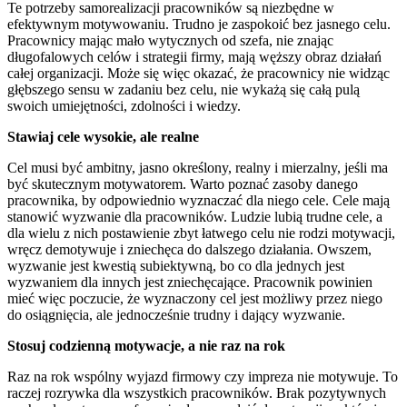
Te potrzeby samorealizacji pracowników są niezbędne w
efektywnym motywowaniu. Trudno je zaspokoić bez jasnego celu.
Pracownicy mając mało wytycznych od szefa, nie znając
długofalowych celów i strategii firmy, mają węższy obraz działań
całej organizacji. Może się więc okazać, że pracownicy nie widząc
głębszego sensu w zadaniu bez celu, nie wykażą się całą pulą
swoich umiejętności, zdolności i wiedzy.
Stawiaj cele wysokie, ale realne
Cel musi być ambitny, jasno określony, realny i mierzalny, jeśli ma
być skutecznym motywatorem. Warto poznać zasoby danego
pracownika, by odpowiednio wyznaczać dla niego cele. Cele mają
stanowić wyzwanie dla pracowników. Ludzie lubią trudne cele, a
dla wielu z nich postawienie zbyt łatwego celu nie rodzi motywacji,
wręcz demotywuje i zniechęca do dalszego działania. Owszem,
wyzwanie jest kwestią subiektywną, bo co dla jednych jest
wyzwaniem dla innych jest zniechęcające. Pracownik powinien
mieć więc poczucie, że wyznaczony cel jest możliwy przez niego
do osiągnięcia, ale jednocześnie trudny i dający wyzwanie.
Stosuj codzienną motywacje, a nie raz na rok
Raz na rok wspólny wyjazd firmowy czy impreza nie motywuje. To
raczej rozrywka dla wszystkich pracowników. Brak pozytywnych