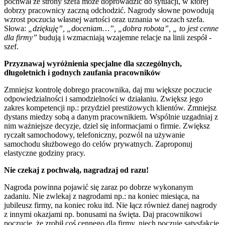
pochwał ze strony szefa może doprowadzić do sytuacji, w której
dobrzy pracownicy zaczną odchodzić. Nagrody słowne powodują
wzrost poczucia własnej wartości oraz uznania w oczach szefa.
Słowa:
„dziękuję”, „doceniam…”, „dobra robota”, „ to jest cenne
dla firmy”
budują i wzmacniają wzajemne relacje na linii zespół -
szef.
Przyznawaj wyróżnienia specjalne dla szczególnych,
długoletnich i godnych zaufania pracowników
Zmniejsz kontrolę dobrego pracownika, daj mu większe poczucie
odpowiedzialności i samodzielności w działaniu. Zwiększ jego
zakres kompetencji np.: przydziel prestiżowych klientów. Zmniejsz
dystans miedzy sobą a danym pracownikiem. Wspólnie uzgadniaj z
nim ważniejsze decyzje, dziel się informacjami o firmie. Zwiększ
ryczałt samochodowy, telefoniczny, pozwól na używanie
samochodu służbowego do celów prywatnych. Zaproponuj
elastyczne godziny pracy.
Nie czekaj z pochwałą, nagradzaj od razu!
Nagroda powinna pojawić się zaraz po dobrze wykonanym
zadaniu. Nie zwlekaj z nagrodami np.: na koniec miesiąca, na
jubileusz firmy, na koniec roku itd. Nie łącz również danej nagrody
z innymi okazjami np. bonusami na święta. Daj pracownikowi
poczucie, że zrobił coś cennego dla firmy, niech poczuje satysfakcję