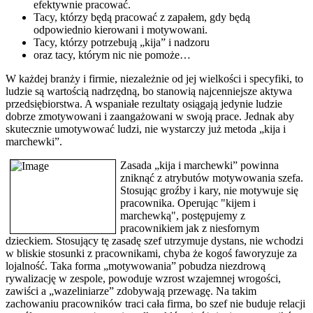
efektywnie pracować.
Tacy, którzy będą pracować z zapałem, gdy będą
odpowiednio kierowani i motywowani.
Tacy, którzy potrzebują „kija” i nadzoru
oraz tacy, którym nic nie pomoże…
W każdej branży i firmie, niezależnie od jej wielkości i specyfiki, to
ludzie są wartością nadrzędną, bo stanowią najcenniejsze aktywa
przedsiębiorstwa. A wspaniałe rezultaty osiągają jedynie ludzie
dobrze zmotywowani i zaangażowani w swoją prace. Jednak aby
skutecznie umotywować ludzi, nie wystarczy już metoda „kija i
marchewki”.
Zasada „kija i marchewki” powinna
zniknąć z atrybutów motywowania szefa.
Stosując groźby i kary, nie motywuje się
pracownika. Operując "kijem i
marchewką", postępujemy z
pracownikiem jak z niesfornym
dzieckiem. Stosujący tę zasadę szef utrzymuje dystans, nie wchodzi
w bliskie stosunki z pracownikami, chyba że kogoś faworyzuje za
lojalność. Taka forma „motywowania” pobudza niezdrową
rywalizację w zespole, powoduje wzrost wzajemnej wrogości,
zawiści a „wazeliniarze” zdobywają przewagę. Na takim
zachowaniu pracowników traci cała firma, bo szef nie buduje relacji