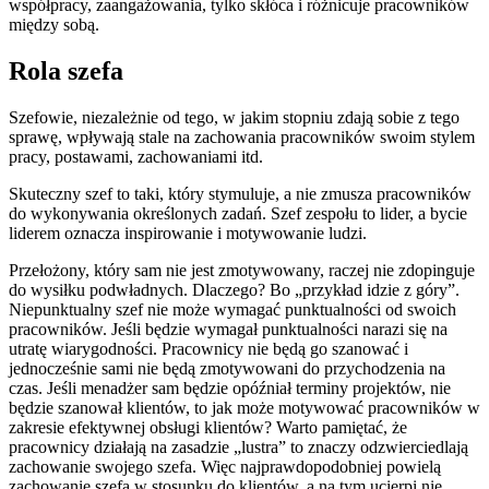
współpracy, zaangażowania, tylko skłóca i różnicuje pracowników
między sobą.
Rola szefa
Szefowie, niezależnie od tego, w jakim stopniu zdają sobie z tego
sprawę, wpływają stale na zachowania pracowników swoim stylem
pracy, postawami, zachowaniami itd.
Skuteczny szef to taki, który stymuluje, a nie zmusza pracowników
do wykonywania określonych zadań. Szef zespołu to lider, a bycie
liderem oznacza inspirowanie i motywowanie ludzi.
Przełożony, który sam nie jest zmotywowany, raczej nie zdopinguje
do wysiłku podwładnych. Dlaczego? Bo „przykład idzie z góry”.
Niepunktualny szef nie może wymagać punktualności od swoich
pracowników. Jeśli będzie wymagał punktualności narazi się na
utratę wiarygodności. Pracownicy nie będą go szanować i
jednocześnie sami nie będą zmotywowani do przychodzenia na
czas. Jeśli menadżer sam będzie opóźniał terminy projektów, nie
będzie szanował klientów, to jak może motywować pracowników w
zakresie efektywnej obsługi klientów? Warto pamiętać, że
pracownicy działają na zasadzie „lustra” to znaczy odzwierciedlają
zachowanie swojego szefa. Więc najprawdopodobniej powielą
zachowanie szefa w stosunku do klientów, a na tym ucierpi nie