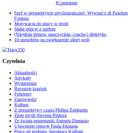
JComments
Szef w perspektywie psychologicznej. Wywiad z dr Pawłem
Fortuną
Motywacja do pracy w teorii
Słabe relacje z szefem
(Nie)dola trenera, nauczyciela, coacha i dietetyka
10 sposobów na zwiększenie silnej woli
Czytelnia
Aktualności
Artykuły
Wydarzenia
Recenzje książek
Felietony
Zapowiedzi
Kultura
Z perspektywy czasu Philipa Zimbardo
Złote myśli Stevena Pinkera
Ze świata neuronauki Antonio Damasio
Ujawnione emocje Paula Ekmana
Praca od podstaw Jarosława Kulbata