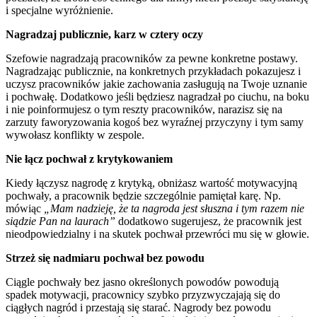
i specjalne wyróżnienie.
Nagradzaj publicznie, karz w cztery oczy
Szefowie nagradzają pracowników za pewne konkretne postawy.
Nagradzając publicznie, na konkretnych przykładach pokazujesz i
uczysz pracowników jakie zachowania zasługują na Twoje uznanie
i pochwałę. Dodatkowo jeśli będziesz nagradzał po ciuchu, na boku
i nie poinformujesz o tym reszty pracowników, narazisz się na
zarzuty faworyzowania kogoś bez wyraźnej przyczyny i tym samy
wywołasz konflikty w zespole.
Nie łącz pochwał z krytykowaniem
Kiedy łączysz nagrodę z krytyką, obniżasz wartość motywacyjną
pochwały, a pracownik będzie szczególnie pamiętał karę. Np.
mówiąc
„Mam nadzieję, że ta nagroda jest słuszna i tym razem nie
siądzie Pan na laurach”
dodatkowo sugerujesz, że pracownik jest
nieodpowiedzialny i na skutek pochwał przewróci mu się w głowie.
Strzeż się nadmiaru pochwał bez powodu
Ciągle pochwały bez jasno określonych powodów powodują
spadek motywacji, pracownicy szybko przyzwyczajają się do
ciągłych nagród i przestają się starać. Nagrody bez powodu