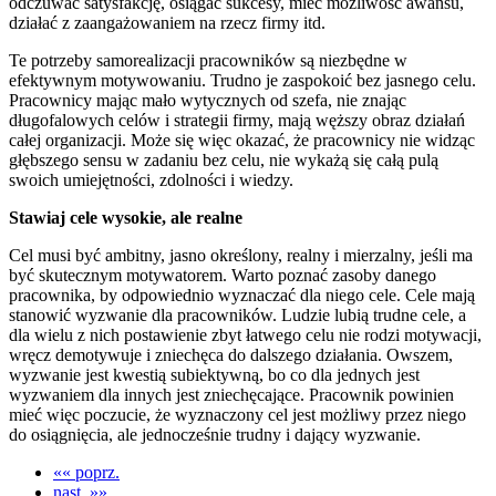
odczuwać satysfakcję, osiągać sukcesy, mieć możliwość awansu,
działać z zaangażowaniem na rzecz firmy itd.
Te potrzeby samorealizacji pracowników są niezbędne w
efektywnym motywowaniu. Trudno je zaspokoić bez jasnego celu.
Pracownicy mając mało wytycznych od szefa, nie znając
długofalowych celów i strategii firmy, mają węższy obraz działań
całej organizacji. Może się więc okazać, że pracownicy nie widząc
głębszego sensu w zadaniu bez celu, nie wykażą się całą pulą
swoich umiejętności, zdolności i wiedzy.
Stawiaj cele wysokie, ale realne
Cel musi być ambitny, jasno określony, realny i mierzalny, jeśli ma
być skutecznym motywatorem. Warto poznać zasoby danego
pracownika, by odpowiednio wyznaczać dla niego cele. Cele mają
stanowić wyzwanie dla pracowników. Ludzie lubią trudne cele, a
dla wielu z nich postawienie zbyt łatwego celu nie rodzi motywacji,
wręcz demotywuje i zniechęca do dalszego działania. Owszem,
wyzwanie jest kwestią subiektywną, bo co dla jednych jest
wyzwaniem dla innych jest zniechęcające. Pracownik powinien
mieć więc poczucie, że wyznaczony cel jest możliwy przez niego
do osiągnięcia, ale jednocześnie trudny i dający wyzwanie.
«« poprz.
nast. »»