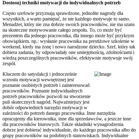
Dostosuj techniki motywacji do indywidualnych potrzeb
Często szefowie przyznają sprawdzone, jednolite nagrody dla
wszystkich, a warto pamiętać, że nie każdego motywuje to samo.
Menadżer, który nie zna dobrze swoich pracowników, nie ma szans
na skuteczne motywowanie całego zespołu. To, co może być
prezentem dla jednego pracownika, dla innego może być przykrym
obowiązkiem. np.: wysłanie pracownika na prestiżowe szkolenie w
weekend, kiedy ma żonę i nowo narodzone dziecko. Szef, który tak
dobiera zadania, by odpowiadały one umiejętnością, zdolnościami i
wiedzą poszczególnych pracowników, efektywnie motywuje swój
zespół.
Kluczem do satysfakcji i jednocześnie
wzrostu motywacji wewnętrznej jest
poznanie osobistych potrzeb i zainteresowań
pracowników. Poznanie indywidualnych
potrzeb pracowników pozwoli na stworzenie
puli skutecznych nagród. Najważniejszy jest
dobór odpowiednich narzędzi motywacji w
zależności do potrzeb danego pracownika. Inne narzędzia
opracujemy dla kierownika, inne dla sprzedawców, a jeszcze inne
dla pracowników biurowych. Także składniki wynagrodzenia
dobrze jest dobierać indywidualnie, do każdego pracownika albo do
grupy pracowników na podobnych stanowiskach. Indywidualne