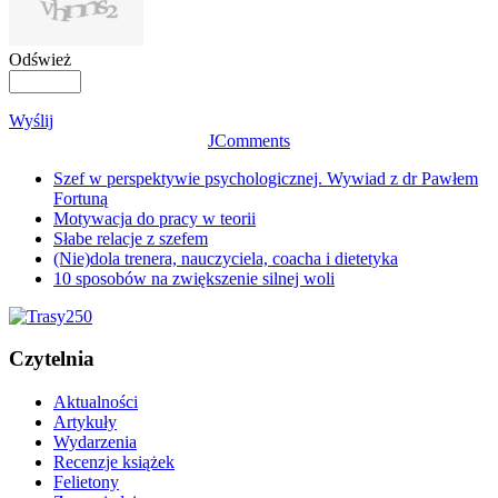
Odśwież
Wyślij
JComments
Szef w perspektywie psychologicznej. Wywiad z dr Pawłem
Fortuną
Motywacja do pracy w teorii
Słabe relacje z szefem
(Nie)dola trenera, nauczyciela, coacha i dietetyka
10 sposobów na zwiększenie silnej woli
Czytelnia
Aktualności
Artykuły
Wydarzenia
Recenzje książek
Felietony