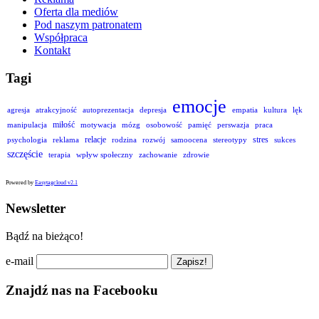
Oferta dla mediów
Pod naszym patronatem
Współpraca
Kontakt
Tagi
emocje
agresja
atrakcyjność
autoprezentacja
depresja
empatia
kultura
lęk
miłość
manipulacja
motywacja
mózg
osobowość
pamięć
perswazja
praca
relacje
stres
psychologia
reklama
rodzina
rozwój
samoocena
stereotypy
sukces
szczęście
terapia
wpływ społeczny
zachowanie
zdrowie
Powered by
Easytagcloud v2.1
Newsletter
Bądź na bieżąco!
e-mail
Znajdź nas na Facebooku