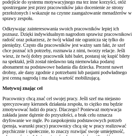
podejście do systemu motywacyjnego ma tez inne korzyści, otóż
spostrzegane jest przez pracowników jako docenienie ze strony
przełożonych i wskazuje na czynne zaangażowanie menadżerów w
sprawy zespołu.
Odkrywając zainteresowania swoich pracowników lepiej ich
poznasz. Dzięki indywidualnym nagrodom sprawisz pracownikowi
radość oraz pokarzesz, że twój wkład nie ogranicza się tylko do
pieniędzy. Często dla pracowników jest ważny sam fakt, że szef
chce poznać ich potrzeby, rozmawia z nimi, tworzy relacje. Jeśli
wiesz, że twój dobry pracownik lubi balet, postaraj się kupić bilety
na spektakl, jeśli został niedawno tatą niemowlaka podaruj
abonament na podstawowe badania dla dziecka. Prezent nawet
drobny, ale dany zgodnie z potrzebami lub pasjami podwładnego
jest cenną nagrodą i ma dużą wartość mobilizującą.
Motywuj znając cel
Pracownicy chcą znać cel swojej pracy. Jeśli szef ma niejasno
sprecyzowany kierunek działania zespołu, to ciężko mu będzie
zmotywować ludzi do pracy. Dlaczego? Ponieważ motywacja
zakłada jasne dążenie do przyszłości, a brak celu oznacza
dryfowanie we mgle. Po zaspokojeniu podstawowych potrzeb
(pensja, warunki pracy) pracownicy chcą się w pracy realizować
psychicznie i społecznie, to znaczy rozwijać swoje umiejętność,