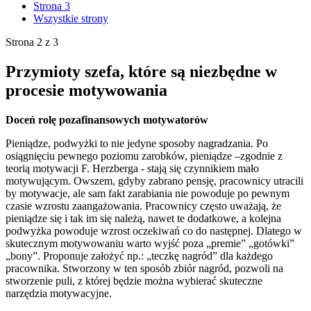
Strona 3
Wszystkie strony
Strona 2 z 3
Przymioty szefa, które są niezbędne w
procesie motywowania
Doceń rolę pozafinansowych motywatorów
Pieniądze, podwyżki to nie jedyne sposoby nagradzania. Po
osiągnięciu pewnego poziomu zarobków, pieniądze –zgodnie z
teorią motywacji F. Herzberga - stają się czynnikiem mało
motywującym. Owszem, gdyby zabrano pensję, pracownicy utracili
by motywacje, ale sam fakt zarabiania nie powoduje po pewnym
czasie wzrostu zaangażowania. Pracownicy często uważają, że
pieniądze się i tak im się należą, nawet te dodatkowe, a kolejna
podwyżka powoduje wzrost oczekiwań co do następnej. Dlatego w
skutecznym motywowaniu warto wyjść poza „premie” „gotówki”
„bony”. Proponuje założyć np.: „teczkę nagród” dla każdego
pracownika. Stworzony w ten sposób zbiór nagród, pozwoli na
stworzenie puli, z której będzie można wybierać skuteczne
narzędzia motywacyjne.