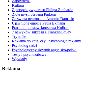
Zapowiedzi
Kultura
Z perspektywy czasu Philipa Zimbardo
Złote myśli Stevena Pinkera
Ze świata neuronauki Antonio Damasio
Ujawnione emocje Paula Ekmana
Praca od podstaw Jarosława Kulbata
7 nawyków sukcesu z FranklinCovey
Try to lie
Reklama do kąta, czyli psychologia reklamy
Psycholog radzi
Psychologiczny słownik angielsko-polski
Testy i psychozabawy
Wywiady
Reklama