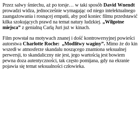
Przez salwy śmiechu, aż po torsje… w taki sposób
David Wnendt
prowadzi widza, jednocześnie wymagając od niego intelektualnego
zaangażowania i rosnącej empatii, aby pod koniec filmu przedstawić
kilka szokujących prawd na temat natury ludzkiej.
„Wilgotne
miejsca”
z genialną Carlą Juri już w kinach.
Film powstał na motywach znanej i dość kontrowersyjnej powieści
autorstwa
Charlotte Roche:
„Modlitwy waginy”.
Mimo że do kin
wszedł w atmosferze skandalu noszącego znamiona seksualnej
perwersji, to skandaliczny nie jest, jego wartością jest bowiem
pewna doza autentyczności, tak często pomijana, gdy na ekranie
pojawia się temat seksualności człowieka.