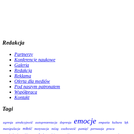
Redakcja
Partnerzy
Konferencje naukowe
Galeria
Redakcja
Reklama
Oferta dla mediów
Pod naszym patronatem
Współpraca
Kontakt
Tagi
emocje
agresja
atrakcyjność
autoprezentacja
depresja
empatia
kultura
lęk
miłość
manipulacja
motywacja
mózg
osobowość
pamięć
perswazja
praca