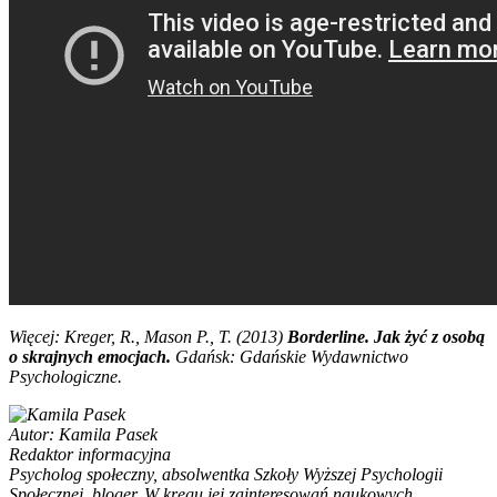
Więcej: Kreger, R., Mason P., T. (2013)
Borderline.
Jak żyć z osobą
o skrajnych emocjach.
Gdańsk: Gdańskie Wydawnictwo
Psychologiczne.
Autor:
Kamila Pasek
Redaktor informacyjna
Psycholog społeczny, absolwentka Szkoły Wyższej Psychologii
Społecznej, bloger. W kręgu jej zainteresowań naukowych