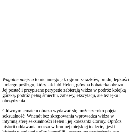
Wilgotne miejsca
to nic innego jak ogrom zarazków, brudu, lepkości
i miłego poślizgu, który tak lubi Helen, główna bohaterka obrazu.
Jej postać i przypisane perypetie zabierają widza w podróż kolejką
górską, podróż pełną śmiechu, zabawy, ekscytacji, ale też lęku i
obrzydzenia.
Głównym tematem obrazu wydawać się może szeroko pojęta
seksualność. Wnendt bez skrępowania wprowadza widza w
intymną sferę seksualności Helen i jej koleżanki Coriny. Oprócz
historii oddawania moczu w brudnej miejskiej toalecie, jest i
historia nieudanej próby kaprofilii, warzywna masturbacja czy