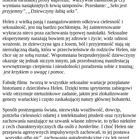
wymiana nasiąkniętych krwią tamponów. Przesłanie:
„Seks jest
przyjemny”, „Dziewczyny lubią seks”.
Helen z wielką pasją i zaangażowaniem odkrywa cielesność i
seksualność, jest nią bardzo pochłonięta. Jej zainteresowanie
wykracza nieco poza zachowania typowej nastolatki. Seksualne
eksperymenty narażają bowiem jej zdrowie i życie; widz odnosi
wrażenie, że dziewczyna igra z losem, ból i przyjemność stają się
nierozłączną diadą, która w przeciwieństwie do rodziców Helen, nie
chce się ze sobą rozstać. Wspomniana bezpruderyjność dziewczyny
okazuje się jednak niczym innym, jak przeobrażoną manifestacją
wewnętrznego cierpienia i nieudolności poradzenia sobie z traumą
;
jest krzykiem o uwagę i pomoc.
Fabułę filmu tworzą te wszystkie seksualne wariacje przeplatane
historiami z dzieciństwa Helen. Dzięki temu sprytnemu zabiegowi
widz otrzymuje nietuzinkowe zadanie, jakim jest zlokalizowanie
genezy wariackiej i często zaskakującej natury głównej bohaterki.
Sposób postrzegania świata, niezwykła wrażliwość, dowcip,
potrzeba cielesności odartej z intelektualnej pruderii oraz ryzykowne
zachowania narażające na szwank własne zdrowie, to tylko niektóre
z cech charakterystycznych dla osób z
borderline
. I choć Helen nie
przejawia agresywnych impulsywnych zachowań, to jej postawa
„wszystko albo nic
”, zachowania autodestrukcyjne czy lęk przed