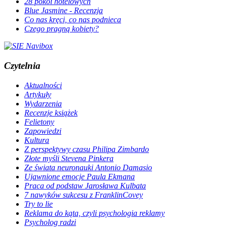
28 pokoi hotelowych
Blue Jasmine - Recenzja
Co nas kręci, co nas podnieca
Czego pragną kobiety?
Czytelnia
Aktualności
Artykuły
Wydarzenia
Recenzje książek
Felietony
Zapowiedzi
Kultura
Z perspektywy czasu Philipa Zimbardo
Złote myśli Stevena Pinkera
Ze świata neuronauki Antonio Damasio
Ujawnione emocje Paula Ekmana
Praca od podstaw Jarosława Kulbata
7 nawyków sukcesu z FranklinCovey
Try to lie
Reklama do kąta, czyli psychologia reklamy
Psycholog radzi