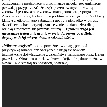
odrzuceniem i niesłabnące wysiłki mające na celu jego uniknięcie
pozwalają przypuszczać, że część prezentowanych przez nią
zachowań jest tożsama z zachowaniami jednostek „z pogranicza”.
Zbieżna wydaje się też historia u podstaw, a więc geneza. Niektórzy
klinicyści etiologii tego zaburzenia upatrują nierzadko w okresie
dzieciństwa, charakteryzującym się zaniedbaniami, zbyt długą
rozłąką z rodzicem lub przeżytą traumą…
Efektem czego jest
nieustanne testowanie granic w życiu dorosłym, co u Helen
dotyczy w dużej mierze obszaru seksualności…
„Wilgotne miejsca”
to kino poważne i wymagające, pod
przykrywką humoru czy obrzydzenia kryją się bowiem
traumatyczne doświadczenie z dzieciństwa, zagłuszane przez Helen
przez lata. Obraz ten udziela widzowi lekcji, którą ubrać można w
słowa:
„Nie oceniaj po pozorach, poznawaj”.