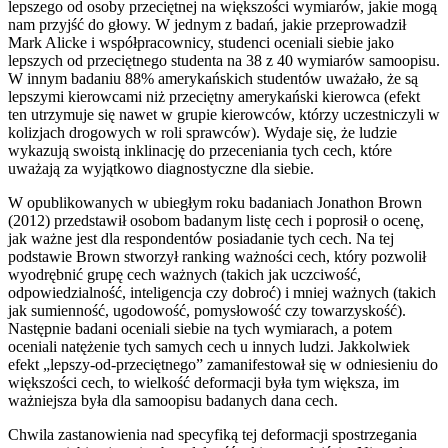
lepszego od osoby przeciętnej na większości wymiarów, jakie mogą
nam przyjść do głowy. W jednym z badań, jakie przeprowadził
Mark Alicke i współpracownicy, studenci oceniali siebie jako
lepszych od przeciętnego studenta na 38 z 40 wymiarów samoopisu.
W innym badaniu 88% amerykańskich studentów uważało, że są
lepszymi kierowcami niż przeciętny amerykański kierowca (efekt
ten utrzymuje się nawet w grupie kierowców, którzy uczestniczyli w
kolizjach drogowych w roli sprawców). Wydaje się, że ludzie
wykazują swoistą inklinację do przeceniania tych cech, które
uważają za wyjątkowo diagnostyczne dla siebie.
W opublikowanych w ubiegłym roku badaniach Jonathon Brown
(2012) przedstawił osobom badanym listę cech i poprosił o ocenę,
jak ważne jest dla respondentów posiadanie tych cech. Na tej
podstawie Brown stworzył ranking ważności cech, który pozwolił
wyodrębnić grupę cech ważnych (takich jak uczciwość,
odpowiedzialność, inteligencja czy dobroć) i mniej ważnych (takich
jak sumienność, ugodowość, pomysłowość czy towarzyskość).
Następnie badani oceniali siebie na tych wymiarach, a potem
oceniali natężenie tych samych cech u innych ludzi. Jakkolwiek
efekt „lepszy-od-przeciętnego” zamanifestował się w odniesieniu do
większości cech, to wielkość deformacji była tym większa, im
ważniejsza była dla samoopisu badanych dana cech.
Chwila zastanowienia nad specyfiką tej deformacji spostrzegania