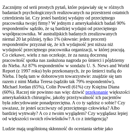
Zacznijmy od serii prostych pytań, które pojawiały się w różnych
badaniach psychologicznych realizowanych na przestrzeni ostatnich
czterdziestu lat. Czy jesteś bardziej wydajny od przeciętnego
pracownika twojej firmy? W jednym z amerykańskich badań 90%
respondentów sądziło, że są bardziej wydajni od przeciętnego
współpracownika. W australijskich badanych zrealizowanych
niemal 20 lat później, tylko 1% (słownie: jeden procent)
respondentów przyznał się, że ich wydajność jest niższa niż
wydajność przeciętnego pracownika organizacji, w której pracują.
Co ciekawe, wielu z nas oczekuje, że za naszą doczesną
pracowitość spotka nas zasłużona nagroda po śmierci i pójdziemy
do Nieba. Aż 87% respondentów w sondażu U. S. News and World
Report (z 1997 roku) było przekonanych, że po śmierci trafią do
Nieba. I będą tam w doborowym towarzystwie: znajdzie się tam
razem z nimi Matka Teresa (sądziło tak 79% respondentów),
Michael Jordan (65%), Colin Powell (61%) czy Księżna Diana
(60%). Raczej nie powinno nas więc dziwić
przekonanie
większości
amerykańskich chirurgów, jakoby przeżywalność ich pacjentów
była zdecydowanie ponadprzeciętna. A co ty sądzisz o sobie? Czy
uważasz, że jesteś uczciwszy od przeciętnego człowieka? Albo
bardziej wytrwały? A co z twoim wyglądem? Czy wyglądasz lepiej
od większości swoich rówieśników? A co z inteligencją?
Ludzie mają uogólnioną skłonność do oceniania siebie jako