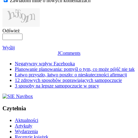
Zawiadom mnie o nowych komentarzach
Odśwież
Wyślij
JComments
Negatywny wpływ Facebooka
Planowanie planowania: pomyśl o tym, co może pójść nie tak
Łatwo przyszło, łatwo poszło: o nieskuteczności afirmacji
12 zdrowych sposobów poprawiających samopoczucie
3 sposoby na lepsze samopoczucie w pracy
Czytelnia
Aktualności
Artykuły
Wydarzenia
Recenzje książek