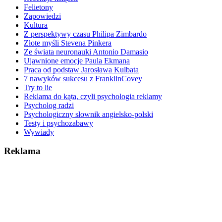
Felietony
Zapowiedzi
Kultura
Z perspektywy czasu Philipa Zimbardo
Złote myśli Stevena Pinkera
Ze świata neuronauki Antonio Damasio
Ujawnione emocje Paula Ekmana
Praca od podstaw Jarosława Kulbata
7 nawyków sukcesu z FranklinCovey
Try to lie
Reklama do kąta, czyli psychologia reklamy
Psycholog radzi
Psychologiczny słownik angielsko-polski
Testy i psychozabawy
Wywiady
Reklama