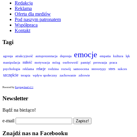
Redakcja
Reklama
Oferta dla mediów
Pod naszym patronatem
Współpraca
Kontakt
Tagi
emocje
agresja
atrakcyjność
autoprezentacja
depresja
empatia
kultura
lęk
miłość
manipulacja
motywacja
mózg
osobowość
pamięć
perswazja
praca
relacje
stres
psychologia
reklama
rodzina
rozwój
samoocena
stereotypy
sukces
szczęście
terapia
wpływ społeczny
zachowanie
zdrowie
Powered by
Easytagcloud v2.1
Newsletter
Bądź na bieżąco!
e-mail
Znajdź nas na Facebooku