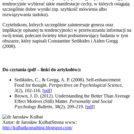
tendencyjnie wybierać takie manifestacje cechy, w których osiągają
szczególnie dobre wyniki (np. szybkość mówienia albo
rozwiązywania sudoku).
Czytelnikom, których szczególnie zainteresuje geneza oraz
implikacje opisanej tu tendencyjności w przetwarzaniu informacji na
swój temat, polecam świetny tekst podsumowujący badania w tym
obszarze, który napisali Constantine Sedikides i Aiden Gregg
(2008).
Do czytania (pdf – linki do artykułów):
Sedikides, C., & Gregg, A. P. (2008). Self-enhancement:
Food for thought.
Perspectives on Psychological Science
,
3
(2), 102-116. [
pdf
]
Brown, J. D. (2012). Understanding the Better Than Average
Effect Motives (Still) Matter.
Personality and Social
Psychology Bulletin
, 38(2), 209-219. [
pdf
]
Autor:
dr Jarosław Kulbat
Strona www:
http://kulbatkonsulting.blogspot.com/