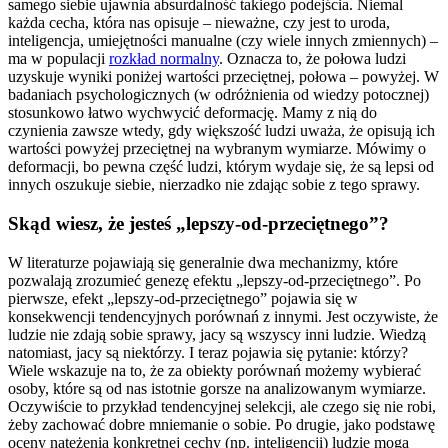
samego siebie ujawnia absurdalność takiego podejścia. Niemal
każda cecha, która nas opisuje – nieważne, czy jest to uroda,
inteligencja, umiejętności manualne (czy wiele innych zmiennych) –
ma w populacji
rozkład normalny
. Oznacza to, że połowa ludzi
uzyskuje wyniki poniżej wartości przeciętnej, połowa – powyżej. W
badaniach psychologicznych (w odróżnienia od wiedzy potocznej)
stosunkowo łatwo wychwycić deformację. Mamy z nią do
czynienia zawsze wtedy, gdy większość ludzi uważa, że opisują ich
wartości powyżej przeciętnej na wybranym wymiarze. Mówimy o
deformacji, bo pewna część ludzi, którym wydaje się, że są lepsi od
innych oszukuje siebie, nierzadko nie zdając sobie z tego sprawy.
Skąd wiesz, że jesteś „lepszy-od-przeciętnego”?
W literaturze pojawiają się generalnie dwa mechanizmy, które
pozwalają zrozumieć genezę efektu „lepszy-od-przeciętnego”. Po
pierwsze, efekt „lepszy-od-przeciętnego” pojawia się w
konsekwencji tendencyjnych porównań z innymi. Jest oczywiste, że
ludzie nie zdają sobie sprawy, jacy są wszyscy inni ludzie. Wiedzą
natomiast, jacy są niektórzy. I teraz pojawia się pytanie: którzy?
Wiele wskazuje na to, że za obiekty porównań możemy wybierać
osoby, które są od nas istotnie gorsze na analizowanym wymiarze.
Oczywiście to przykład tendencyjnej selekcji, ale czego się nie robi,
żeby zachować dobre mniemanie o sobie. Po drugie, jako podstawę
oceny natężenia konkretnej cechy (np. inteligencji) ludzie mogą