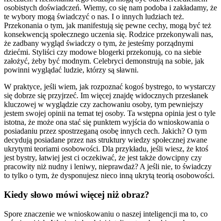
osobistych doświadczeń. Wiemy, co się nam podoba i zakładamy, że
te wybory mogą świadczyć o nas. I o innych ludziach też.
Przekonania o tym, jak manifestują się pewne cechy, mogą być też
konsekwencją społecznego uczenia się. Rodzice przekonywali nas,
że zadbany wygląd świadczy o tym, że jesteśmy porządnymi
dziećmi. Styliści czy modowe blogerki przekonują, co na siebie
założyć, żeby być modnym. Celebryci demonstrują na sobie, jak
powinni wyglądać ludzie, którzy są sławni.
W praktyce, jeśli wiem, jak rozpoznać kogoś bystrego, to wystarczy
się dobrze się przyjrzeć. Im więcej znajdę widocznych przesłanek
kluczowej w wyglądzie czy zachowaniu osoby, tym pewniejszy
jestem swojej opinii na temat tej osoby. Ta wstępna opinia jest o tyle
istotna, że może ona stać się punktem wyjścia do wnioskowania o
posiadaniu przez spostrzeganą osobę innych cech. Jakich? O tym
decydują posiadane przez nas struktury wiedzy społecznej zwane
ukrytymi teoriami osobowości. Dla przykładu, jeśli wiesz, że ktoś
jest bystry, łatwiej jest ci oczekiwać, że jest także dowcipny czy
pracowity niż nudny i leniwy, nieprawdaż? A jeśli nie, to świadczy
to tylko o tym, że dysponujesz nieco inną ukrytą teorią osobowości.
Kiedy słowo mówi więcej niż obraz?
Spore znaczenie we wnioskowaniu o naszej inteligencji ma to, co