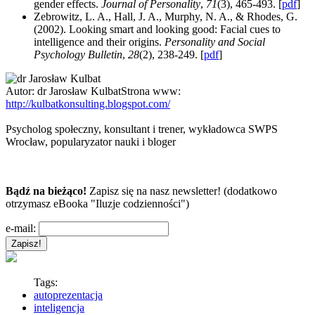
gender effects.
Journal of Personality
,
71
(3), 465-493. [
pdf
]
Zebrowitz, L. A., Hall, J. A., Murphy, N. A., & Rhodes, G.
(2002). Looking smart and looking good: Facial cues to
intelligence and their origins.
Personality and Social
Psychology Bulletin
,
28
(2), 238-249. [
pdf
]
Autor:
dr Jarosław Kulbat
Strona www:
http://kulbatkonsulting.blogspot.com/
Psycholog społeczny, konsultant i trener, wykładowca SWPS
Wrocław, popularyzator nauki i bloger
Bądź na bieżąco!
Zapisz się na nasz newsletter! (dodatkowo
otrzymasz eBooka "Iluzje codzienności")
e-mail:
Tags:
autoprezentacja
inteligencja