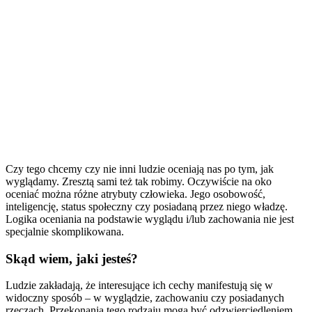
Czy tego chcemy czy nie inni ludzie oceniają nas po tym, jak
wyglądamy. Zresztą sami też tak robimy. Oczywiście na oko
oceniać można różne atrybuty człowieka. Jego osobowość,
inteligencję, status społeczny czy posiadaną przez niego władzę.
Logika oceniania na podstawie wyglądu i/lub zachowania nie jest
specjalnie skomplikowana.
Skąd wiem, jaki jesteś?
Ludzie zakładają, że interesujące ich cechy manifestują się w
widoczny sposób – w wyglądzie, zachowaniu czy posiadanych
rzeczach. Przekonania tego rodzaju mogą być odzwierciedleniem