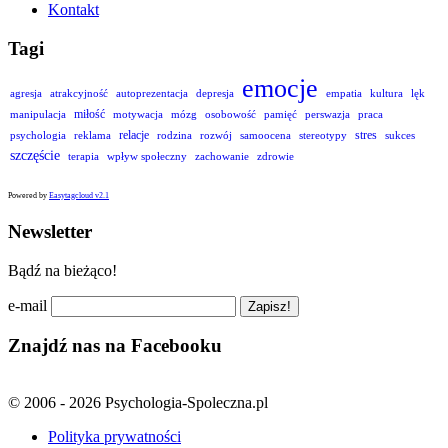
Kontakt
Tagi
emocje
agresja
atrakcyjność
autoprezentacja
depresja
empatia
kultura
lęk
miłość
manipulacja
motywacja
mózg
osobowość
pamięć
perswazja
praca
relacje
stres
psychologia
reklama
rodzina
rozwój
samoocena
stereotypy
sukces
szczęście
terapia
wpływ społeczny
zachowanie
zdrowie
Powered by
Easytagcloud v2.1
Newsletter
Bądź na bieżąco!
e-mail
Znajdź nas na Facebooku
© 2006 - 2026 Psychologia-Spoleczna.pl
Polityka prywatności