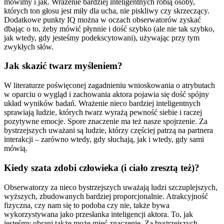
mówimy i jak. Wrażenie bardziej inteligentnych robią osoby,
których ton głosu jest miły dla ucha, nie piskliwy czy skrzeczący.
Dodatkowe punkty IQ można w oczach obserwatorów zyskać
dbając o to, żeby mówić płynnie i dość szybko (ale nie tak szybko,
jak wtedy, gdy jesteśmy podekscytowani), używając przy tym
zwykłych słów.
Jak skazić twarz myśleniem?
W literaturze poświęconej zagadnieniu wnioskowania o atrybutach
w oparciu o wygląd i zachowania aktora pojawia się dość spójny
układ wyników badań. Wrażenie nieco bardziej inteligentnych
sprawiają ludzie, których twarz wyrażą pewność siebie i raczej
pozytywne emocje. Spore znaczenie ma też nasze spojrzenie. Za
bystrzejszych uważani są ludzie, którzy częściej patrzą na partnera
interakcji – zarówno wtedy, gdy słuchają, jak i wtedy, gdy sami
mówią.
Kiedy szata zdobi człowieka (i ciało zresztą też)?
Obserwatorzy za nieco bystrzejszych uważają ludzi szczuplejszych,
wyższych, zbudowanych bardziej proporcjonalnie. Atrakcyjność
fizyczna, czy nam się to podoba czy nie, także bywa
wykorzystywana jako przesłanka inteligencji aktora. To, jak
jesteśmy ubrani także może mieć znaczenie. Za bystrzejszych