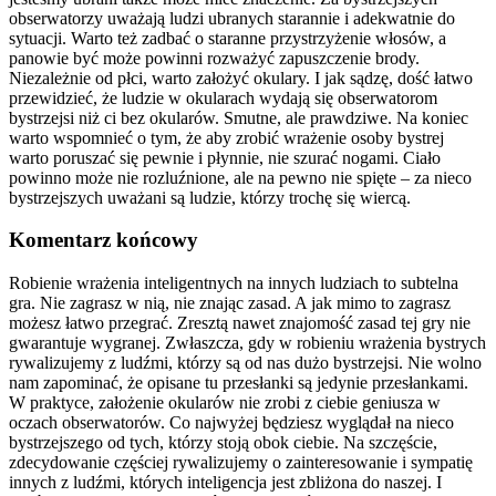
obserwatorzy uważają ludzi ubranych starannie i adekwatnie do
sytuacji. Warto też zadbać o staranne przystrzyżenie włosów, a
panowie być może powinni rozważyć zapuszczenie brody.
Niezależnie od płci, warto założyć okulary. I jak sądzę, dość łatwo
przewidzieć, że ludzie w okularach wydają się obserwatorom
bystrzejsi niż ci bez okularów. Smutne, ale prawdziwe. Na koniec
warto wspomnieć o tym, że aby zrobić wrażenie osoby bystrej
warto poruszać się pewnie i płynnie, nie szurać nogami. Ciało
powinno może nie rozluźnione, ale na pewno nie spięte – za nieco
bystrzejszych uważani są ludzie, którzy trochę się wiercą.
Komentarz końcowy
Robienie wrażenia inteligentnych na innych ludziach to subtelna
gra. Nie zagrasz w nią, nie znając zasad. A jak mimo to zagrasz
możesz łatwo przegrać. Zresztą nawet znajomość zasad tej gry nie
gwarantuje wygranej. Zwłaszcza, gdy w robieniu wrażenia bystrych
rywalizujemy z ludźmi, którzy są od nas dużo bystrzejsi. Nie wolno
nam zapominać, że opisane tu przesłanki są jedynie przesłankami.
W praktyce, założenie okularów nie zrobi z ciebie geniusza w
oczach obserwatorów. Co najwyżej będziesz wyglądał na nieco
bystrzejszego od tych, którzy stoją obok ciebie. Na szczęście,
zdecydowanie częściej rywalizujemy o zainteresowanie i sympatię
innych z ludźmi, których inteligencja jest zbliżona do naszej. I