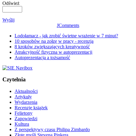
Odśwież
Wyślij
JComments
Lodołamacz - jak zrobić świetne wrażenie w 7 minut?
10 sposobów na zołzę w pracy - recenzja
8 kroków zwiększających kreatywność
Atrakcyjność fizyczna w autoprezentacji
Autoprezentacja a tożsamość
Czytelnia
Aktualności
Artykuły
Wydarzenia
Recenzje książek
Felietony
Zapowiedzi
Kultura
Z perspektywy czasu Philipa Zimbardo
Złote myśli Stevena Pinkera