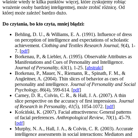
właśnie wtedy te kilka punktów więcej, które zyskujemy robiąc
wrażenie osoby bardziej inteligentnej, może zrobić różnicę. Od
której może zależeć bardzo dużo.
Do czytania, bo kto czyta, mniej błądzi:
Behling, D. U., & Williams, E. A. (1991). Influence of dress
on perception of intelligence and expectations of scholastic
achievement.
Clothing and Textiles Research Journal
,
9
(4), 1-
7. [
pdf
]
Borkenau, P., & Liebler, A. (1995). Observable Attributes as
Manifestations and Cues of Personality and Intelligence.
Journal of Personality
,
63
(1), 1-25. [
abstrakt
]
Borkenau, P., Mauer, N., Riemann, R., Spinath, F. M., &
Angleitner, A. (2004). Thin slices of behavior as cues of
personality and intelligence.
Journal of Personality and Social
Psychology
,
86
(4), 599-614. [
pdf
]
Carney, D. R., Colvin, C. R., & Hall, J. A. (2007). A thin
slice perspective on the accuracy of first impressions.
Journal
of Research in Personality
,
41
(5), 1054-1072. [
pdf
]
Kościński, K. (2007). Facial attractiveness: General patterns
of facial preferences.
Anthropological Review
,
70
(1), 45-79.
[
pdf
]
Murphy, N. A., Hall, J. A., & Colvin, C. R. (2003). Accurate
intelligence assessments in social interactions: Mediators and