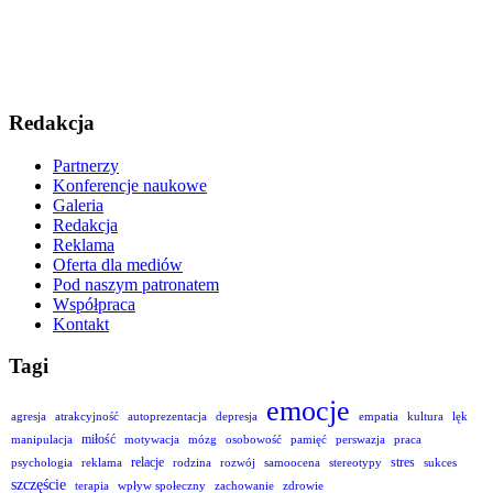
Redakcja
Partnerzy
Konferencje naukowe
Galeria
Redakcja
Reklama
Oferta dla mediów
Pod naszym patronatem
Współpraca
Kontakt
Tagi
emocje
agresja
atrakcyjność
autoprezentacja
depresja
empatia
kultura
lęk
miłość
manipulacja
motywacja
mózg
osobowość
pamięć
perswazja
praca
relacje
stres
psychologia
reklama
rodzina
rozwój
samoocena
stereotypy
sukces
szczęście
terapia
wpływ społeczny
zachowanie
zdrowie