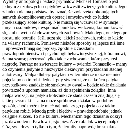
Wybitny antropolog i badacz prymatów Michael Tomasello jest
jednym z czołowych sceptyków w kwestii zwierzęcych kultur. Jego
zdaniem nie ma podstaw, by uznać, że zwierzęta dokonują tych
samych skomplikowanych operacji umysłowych co ludzie
przekazujący sobie kulturę. Nie muszą się wczuwać w sytuacje
innych osobników, uwspólniać punktów widzenia, komunikować
się, ani nawet naśladować swych zachowań. Mało tego, one tego po
prostu nie potrafią. Jeśli uczą się jakichś zachowań, robią to każde
na własny rachunek. Ponieważ niektóre sposoby są lepsze niż inne
– upowszechniają się prędzej, zgodnie z zasadami
prawdopodobieństwa i psychologii behawiorystycznej, która mówi,
że ma szansę przetrwać tylko takie zachowanie, które przynosi
nagrodę. Patrząc na zwierzęce kultury – twierdzi Tomasello – mamy
do czynienia jedynie z niezwykle ciekawymi przykładami stadnej
autotresury. Małpa dłubiąc patykiem w termitierze może nie mieć
pojęcia po co to robi. Jednak gdy stwierdzi, że na końcu patyka
przypadkowo znajdzie się smakowity owad – będzie takie działania
powtarzać z uporem maniaka, aż do zapełnienia żołądka. Inna
małpa widząc, na patyku koleżanki ze stada czasem znajdują się
takie przysmaki – sama może spróbować działać w podobny
sposób, choć może nie mieć najmniejszego pojęcia co z takim
patykiem robić. Metodą prób i błędów – prawdopodobnie jednak
osiągnie sukces. To nie kultura. Mechanizm tego działania odkrył
już dawno temu Pawłow i jego pies. A że robi tak więcej małp?
Cóż, świadczy to tylko o tym, że termity naprawdę im smakują…