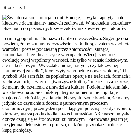
Strona 1 z 3
Świadoma konsumpcja to mit. Emocje, nawyki i apetyty – oto
kluczowe determinanty naszych zachowań. W spektaklu popkultury
bliżej nam do posłusznych zwierzaków niż suwerennych aktorów.
Termin „popkultura” to nazwa bardzo nieszczęśliwa. Sugeruje ona
bowiem, że popkultura rzeczywiście jest kulturą, a zatem wspólnotą
wartości i postaw podzielaną przez zbiorowości, służącą
komunikacji i regulującą życie w grupach. Więcej, sugeruje
ewolucję owej wspólnoty wartości, nie tylko w sensie ilościowym,
ale i jakościowym. Wykształcanie się tradycji, czy tak zwanej
„kulturowej zapadki”, która wytycza zupełnie nowe szlaki myśli i
symboli. Ale sam fakt, że popkultura operuje na treściach, formach i
zachowaniach, a więc na „tworzywie kultury” nie oznacza jeszcze,
że mamy do czynienia z prawdziwą kulturą. Podobnie jak sam fakt
wytatuowania sobie chińskiej litery na ramieniu nie implikuje
znajomości chińskiego alfabetu. Niewykluczone bowiem, że mamy
jedynie do czynienia z dobrze ugruntowanym procesem
ekonomicznym, przemysłem posiadającym potężną sieć dystrybucji,
który wytwarza produkty dla naszych umysłów. A że nasze umysły
dobrze czują się w środowisku kulturowym – oferowana jest im jej
przyjemna i lekkostrawna proteza, na której przy okazji robi się
kupę pieniędzy.