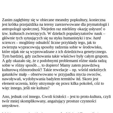
Zanim zagłębimy się w obiecane meandry popkultury, konieczna
jest krótka przejażdżka na tereny zarezerwowane dla prymatologii i
antropologii społecznej. Niejeden raz mieliśmy okazję usłyszeć o
tzw. kulturach zwierzęcych. W dziełach popularyzatorów nauk –
głównie tych sytuujących się na styku humanistyki i tzw.
hard
sciences
– mogliśmy odnaleźć liczne przykłady tego, jak to
zwierzęta wypracowują sposoby radzenia sobie w środowisku,
które nijak nie są wyprowadzane z ich dziedzictwa genetycznego.
Tym bardziej, gdy zachowania takie właściwe były całym grupom.
A gdy okazało się, że z podobnymi problemami różne stada radzą
sobie w różny sposób… to dopiero! Mamy zatem prawdziwą
kulturową różnorodność! Takie rewelacje – np. wśród niektórych
gatunków małp – obserwowano w przypadku mycia owoców,
nawoływań, wydobywania badylem termitów itd. Skoro jest
element uczenia, który utrzymuje się przez kilka pokoleń, cóż to
więc innego, jeśli nie kultura?
Ano, jednak coś innego. Gwoli ścisłości – jest to proto-kultura, czyli
twór mniej skomplikowany, angażujący prostsze czynności
umysłowe.