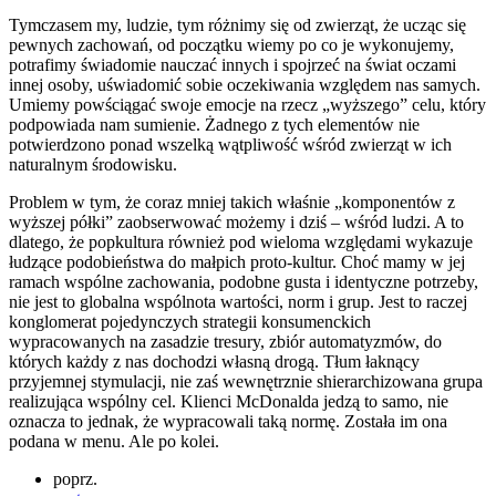
Tymczasem my, ludzie, tym różnimy się od zwierząt, że ucząc się
pewnych zachowań, od początku wiemy po co je wykonujemy,
potrafimy świadomie nauczać innych i spojrzeć na świat oczami
innej osoby, uświadomić sobie oczekiwania względem nas samych.
Umiemy powściągać swoje emocje na rzecz „wyższego” celu, który
podpowiada nam sumienie. Żadnego z tych elementów nie
potwierdzono ponad wszelką wątpliwość wśród zwierząt w ich
naturalnym środowisku.
Problem w tym, że coraz mniej takich właśnie „komponentów z
wyższej półki” zaobserwować możemy i dziś – wśród ludzi. A to
dlatego, że popkultura również pod wieloma względami wykazuje
łudzące podobieństwa do małpich proto-kultur. Choć mamy w jej
ramach wspólne zachowania, podobne gusta i identyczne potrzeby,
nie jest to globalna wspólnota wartości, norm i grup. Jest to raczej
konglomerat pojedynczych strategii konsumenckich
wypracowanych na zasadzie tresury, zbiór automatyzmów, do
których każdy z nas dochodzi własną drogą. Tłum łaknący
przyjemnej stymulacji, nie zaś wewnętrznie shierarchizowana grupa
realizująca wspólny cel. Klienci McDonalda jedzą to samo, nie
oznacza to jednak, że wypracowali taką normę. Została im ona
podana w menu. Ale po kolei.
poprz.