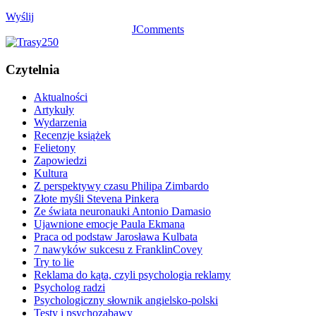
Wyślij
JComments
Czytelnia
Aktualności
Artykuły
Wydarzenia
Recenzje książek
Felietony
Zapowiedzi
Kultura
Z perspektywy czasu Philipa Zimbardo
Złote myśli Stevena Pinkera
Ze świata neuronauki Antonio Damasio
Ujawnione emocje Paula Ekmana
Praca od podstaw Jarosława Kulbata
7 nawyków sukcesu z FranklinCovey
Try to lie
Reklama do kąta, czyli psychologia reklamy
Psycholog radzi
Psychologiczny słownik angielsko-polski
Testy i psychozabawy