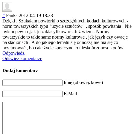
#
Fanka
2012-04-19 18:33
Dzięki . Szukałam powtórki o szczególnych kodach kulturowych -
norm towarzyskich typu "użycie sztućców" , sposób powitania . Nie
byłam pewna ,jak je zaklasyfikować . Już wiem . Normy
towarzyskie to takie same normy kulturowe , jak język czy owacje
na stadionach . A do jakiego tematu się odnoszą nie ma się co
przejmować , bo całe życie społeczne to nieskończonosć kodów .
Odpowiedz
Odśwież komentarze
Dodaj komentarz
Imię (obowiązkowe)
E-Mail