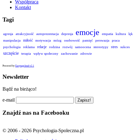
Współpraca
Kontakt
Tagi
emocje
agresja
atrakcyjność
autoprezentacja
depresja
empatia
kultura
lęk
miłość
manipulacja
motywacja
mózg
osobowość
pamięć
perswazja
praca
relacje
stres
psychologia
reklama
rodzina
rozwój
samoocena
stereotypy
sukces
szczęście
terapia
wpływ społeczny
zachowanie
zdrowie
Powered by
Easytagcloud v2.1
Newsletter
Bądź na bieżąco!
e-mail
Znajdź nas na Facebooku
© 2006 - 2026 Psychologia-Spoleczna.pl