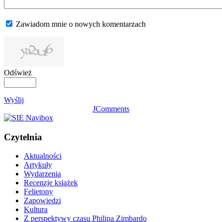
Zawiadom mnie o nowych komentarzach
Odśwież
Wyślij
JComments
Czytelnia
Aktualności
Artykuły
Wydarzenia
Recenzje książek
Felietony
Zapowiedzi
Kultura
Z perspektywy czasu Philipa Zimbardo