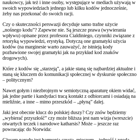
naukowcy, jak też i inne osoby, występujące w mediach używają w
swoich wypowiedziach jednego lub kilku kodów jednocześnie,
żeby nas przekonać do swoich racji.
Czy o skuteczności perswazji decyduje samo trafne użycie
„nośnego kodu”? Zapewne nie. Są jeszcze prawa (wywierania
wpływu) opisane przez profesora Cialdiniego, czynniki związane z
retoryką wypowiedzi, erystyką. Dotyczą one gramatyki użycia
kodów (na marginesie warto zauważyć, że istnieją kody
pozbawione swojej gramatyki jak na przykład kod znaków
drogowych).
Które z kodów się „starzeją”, a jakie staną się najbardziej aktualne i
staną się kluczem do komunikacji społecznej w dyskursie społeczno
– politycznym?
Nawet gołym i niezbrojnym w semiotyczną aparaturę okiem widać,
jak jedne partie i kandydaci tracą kontakt z odbiorcami i osiadają na
mieliźnie, a inne – mimo przeszkód – „płyną” dalej.
Jaki jest obecnie klucz do polskiej duszy? Czy znów będziemy
„wybierać przyszłość” czy może bliższa jest nam wizja (wreszcie)
otwartych teczek i narodowe katharsis? Może – jeszcze raz
powracając do Norwida:
Głosem narodu jest harmonia czysta, mieczem – jedność i zgoda,