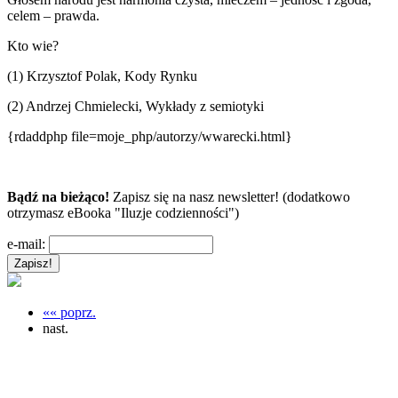
celem – prawda.
Kto wie?
(1) Krzysztof Polak, Kody Rynku
(2) Andrzej Chmielecki, Wykłady z semiotyki
{rdaddphp file=moje_php/autorzy/wwarecki.html}
Bądź na bieżąco!
Zapisz się na nasz newsletter! (dodatkowo
otrzymasz eBooka "Iluzje codzienności")
e-mail:
«« poprz.
nast.