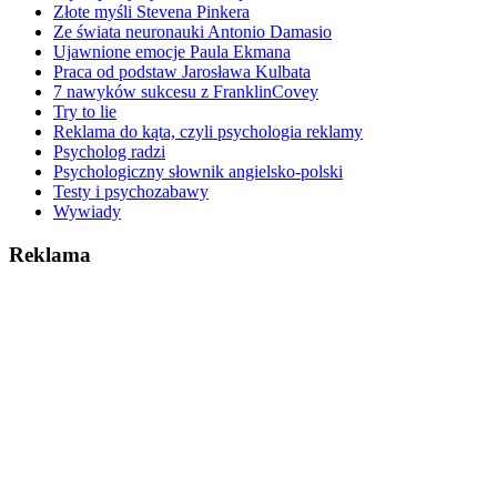
Złote myśli Stevena Pinkera
Ze świata neuronauki Antonio Damasio
Ujawnione emocje Paula Ekmana
Praca od podstaw Jarosława Kulbata
7 nawyków sukcesu z FranklinCovey
Try to lie
Reklama do kąta, czyli psychologia reklamy
Psycholog radzi
Psychologiczny słownik angielsko-polski
Testy i psychozabawy
Wywiady
Reklama