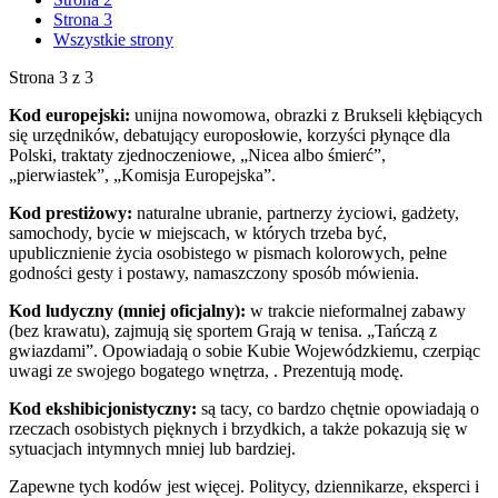
Strona 3
Wszystkie strony
Strona 3 z 3
Kod europejski:
unijna nowomowa, obrazki z Brukseli kłębiących
się urzędników, debatujący europosłowie, korzyści płynące dla
Polski, traktaty zjednoczeniowe, „Nicea albo śmierć”,
„pierwiastek”, „Komisja Europejska”.
Kod prestiżowy:
naturalne ubranie, partnerzy życiowi, gadżety,
samochody, bycie w miejscach, w których trzeba być,
upublicznienie życia osobistego w pismach kolorowych, pełne
godności gesty i postawy, namaszczony sposób mówienia.
Kod ludyczny (mniej oficjalny):
w trakcie nieformalnej zabawy
(bez krawatu), zajmują się sportem Grają w tenisa. „Tańczą z
gwiazdami”. Opowiadają o sobie Kubie Wojewódzkiemu, czerpiąc
uwagi ze swojego bogatego wnętrza, . Prezentują modę.
Kod ekshibicjonistyczny:
są tacy, co bardzo chętnie opowiadają o
rzeczach osobistych pięknych i brzydkich, a także pokazują się w
sytuacjach intymnych mniej lub bardziej.
Zapewne tych kodów jest więcej. Politycy, dziennikarze, eksperci i